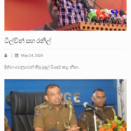
ටිල්වින් සහ රනිල්
May 24, 2026
දිත්වා වෙනුවෙන් තිබූ මුදල් වියදම් කළ නිසා…