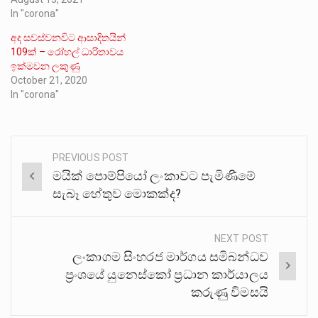
In "corona"
අද සවස්වනවිට ආසාදිතයින්
109ක් – රෝහල් ධාරිතාවය
ඉක්මවන ලකුණු
October 21, 2020
In "corona"
PREVIOUS POST
Post
මයික් පොම්පියෝ ලංකාවට පැමිණීමේ
navigation
සැබෑ හේතුව මොකක්ද?
NEXT POST
ලංකාගම සිංහරජ මාර්ගය සමිබන්ධව
ප්‍රංශයේ යුනෙස්කෝ ප්‍රධාන කාර්යාලය
කරුණු විමසයි