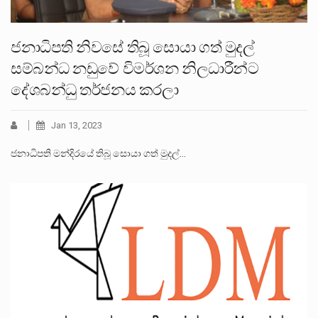
ජනාධිපති නිවසේ තිබූ සොයා ගත් මුදල්
සම්බන්ධ නඩුවේ විමර්ශන නිලධාරීන්ට
දේශබන්ධු තර්ජනය කරලා
Jan 13, 2023
ජනාධිපති මන්දිරයේ තිබූ සොයා ගත් මුදල්…