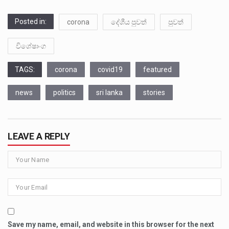
Posted in:
corona
දේශීය පුවත්
පුවත්
විශේෂාංග
TAGS:
corona
covid19
featured
news
politics
sri lanka
stories
LEAVE A REPLY
Save my name, email, and website in this browser for the next