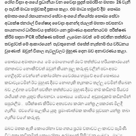
රෝග විද්‍යා අංශයේ ප්‍රධානියා වන වෛද්‍ය සුදත් සමරසිංහ මහතා 26 වැනි
දා පැවති මාධ්‍ය හමුවකදී ප්‍රකාශ කළා. එම මාධ්‍ය හමුවේ දීම සෞඛ්‍ය
අමාත්‍යංශයේ රසායනාගාර සේවා අංශයේ නියෝජ්‍ය සෞඛ්‍ය සේවා
අධ්‍යක්ෂ ජනරාල් විශේෂඥ වෛද්‍ය ආනන්ද ජයලත් මහතා පවසනවා
සායනාගාර ධාරිතාවය ඉක්මවා යන ප්‍රමාණය ආසන්නයටම පරීක්ෂණ
කිරීම සඳහා PCR පරීක්ෂණ සම්පත් ලැබෙන බවත් මේ පවතින තත්ත්වය
තවදුරටත් මේ ආකාරයෙන් පැවතුනොත් එසේත් නැත්නම් එය වර්ධනය
වුණොත් ඔවුන් විශාල ගැටලුවලට මුහුණ දෙන බව අනාවරණය කළා.
සෞඛ්‍යය අමාත්‍යාංශය මේ මොහොතේ රටේ තත්ත්වය හරියාකාරයෙන්
ජනතාවට නොකිව්වත් ඔවුන් කියන සුලු කරුණු වලින් පවා අපට
හෙළිදරව් වෙන්නේ කෝරෝනා වෛරසය හමුවේ අපේ සෞඛ්‍යය
කඩාවැටෙමින් ඊට මුහුණ දීමට නොහැකි තැනකට තල්ලු වෙමින් තිබෙන
බව. උද්ගත වෙමින් පවතින තත්ත්වයට මුහුණ දීමට නම් කඩිනම් පියවර
රාශියක් ගත යුතුව තිබෙනවා. සෞඛ්‍යය සේවයේ අඩුපාඩුකම් කඩිනමින්
සපුරාලීම . පරීක්ෂණ කිරීමට අත්‍යවශ්‍ය කරන යන්ත්‍ර උපකරණ මිලදී
ගැනීම. එවගේම සැලකිය යුතු ප්‍රමාණාත්මක කෘතිම සුවසන යන්ත්‍ර තබා
ගැනීම වගේ කරුණු.
ඔබට මතක ඇති කොරෝනා වසංගතය ප්‍රථම වතාවට ලංකාවට පැමිණි
විට ඉතා කඩිනමින් කොරෝනා අරමුදලක් පිහිටවනු ලැබුවා. මාධ්‍ය