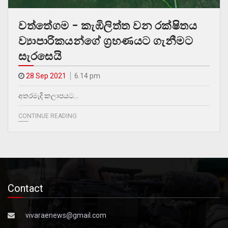
වත්තේගම – කැඹිලිත්ත වන රක්ෂිතය
ව්‍යාපාරිකයන්ගේ ග්‍රහණයට ගැනීමට
සැරසෙයි
28 Sep 2021
6.14 pm
අතරමැදි කලාපයට…
CONTINUE READING
Contact
vivaraenews@gmail.com