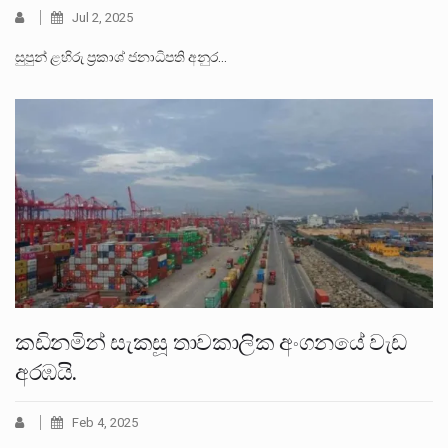
Jul 2, 2025
සුපුන් ළහිරු ප්‍රකාශ් ජනාධිපති අනුර…
කඩිනමින් සැකසූ තාවකාලික අංගනයේ වැඩ
අරඹයි.
Feb 4, 2025