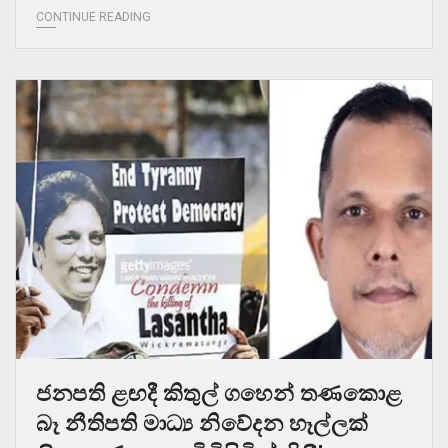
CONTINUE READING
ජනපති ළඟදී කිතුල් ගහෙන් තණකොළ
බෑ නීතිපති මාධ්‍ය නිවේදන හෑල්ලක්