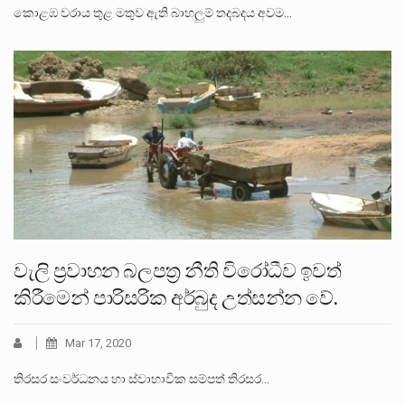
කොළඹ වරාය තුළ මතුව ඇති බාහලුම් තදබදය අවම…
වැලි ප‍්‍රවාහන බලපත‍්‍ර නීති විරෝධීව ඉවත්
කිරීමෙන් පාරිසරික අර්බුද උත්සන්න වේ.
Mar 17, 2020
තිරසර සංවර්ධනය හා ස්වාභාවික සම්පත් තිරසර…