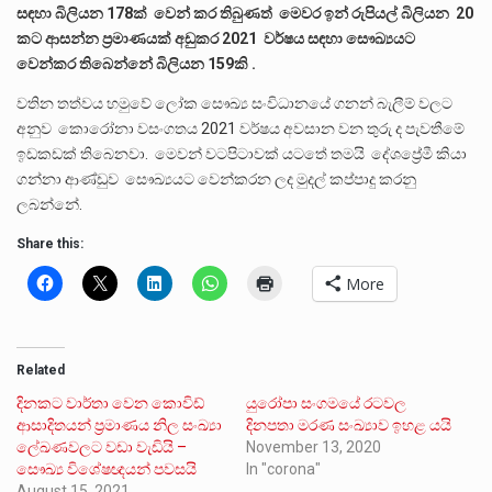
සඳහා බිලියන 178ක් වෙන් කර තිබුණත් මෙවර ඉන් රුපියල් බිලියන 20
කට ආසන්න ප්‍රමාණයක් අඩුකර 2021 වර්ෂය සඳහා සෞඛ්‍යයට
වෙන්කර තිබෙන්නේ බිලියන 159කි .
වතින තත්වය හමුවේ ලෝක සෞඛ්‍ය සංවිධානයේ ගනන් බැලීම් වලට
අනුව කොරෝනා වසංගතය 2021 වර්ෂය අවසාන වන තුරු ද පැවතීමේ
ඉඩකඩක් තිබෙනවා. මෙවන් වටපිටාවක් යටතේ තමයි දේශප්‍රේමී කියා
ගන්නා ආණ්ඩුව සෞඛ්‍යයට වෙන්කරන ලද මුදල් කප්පාදු කරනු
ලබන්නේ.
Share this:
More
Related
දිනකට වාර්තා වෙන කොවිඩ්
යුරෝපා සංගමයේ රටවල
ආසාදිතයන් ප්‍රමාණය නිල සංඛ්‍යා
දිනපතා මරණ සංඛ්‍යාව ඉහළ යයි
ලේඛණවලට වඩා වැඩියි –
November 13, 2020
සෞඛ්‍ය විශේෂඥයන් පවසයි
In "corona"
August 15, 2021