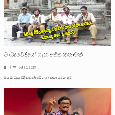
මාධ්‍යවේදියෝ ගැන අතීත කතාවක්
Jul 30, 2023
ඔය මාධ්‍යවේදී කතන්දරේ ගැන කතා වෙන අව්…