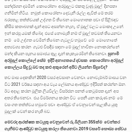
සන්දර්ශන දමමින් කොරෝනා අරමුදලට එකතු වුණු මුදල් දිනපතා
ගනිමින් හිටිය. නමුත් කොරෝනා දෙවැනි රැල්ල ඇවිත් මේ තරම්
බරපතළ තත්ත්වයක් උද්ගත වී තිබෙන මොහොතක පවා ඒ පිළිබඳව
කිසිම කතාබහක් දැන් අපට අසන්න නැහැ. ඒ මුදල් වලට මොකද උනේ.
ඉන් කරපු යමක් තිබේද එසේ නොමැති නම් ඒ මුදල් තවමත් තියෙනවා
නම් මේ උද්ගත වෙමින් තිබෙන ගැටලුව හමුවේ මේ මොහොතේ
අත්‍යවශ්‍ය කරන ගැටළු විසඳීම සඳහා මේ මුදල් භාවිතා නොකරන්නේ
මන්ද කියන පැනය සමාජය තුළ දැන් කැකෑරෙමින් තිබෙනවා.
සුනාමි
අරමුදල් කොල්ලේ සේම ඉදිරි අනාගතයේ දවසක කොරෝනා අරමුදල්
කොල්ලය සිදු වූ බව තද කළු අකුරෙන් අපිට ලියන්න සිදුවේද?
තව මාස දෙකකින් 2020 වසර අවසාන වෙනවා. නොවැම්බර් මාසය වන
විට 2021 වර්ෂය සඳහා අය වැය ලේඛනය ආණ්ඩුව ඉදිරිපත් කරන්න ඕන.
ඊට අදාළ කරන මූලික ලියවිල්ල විසර්ජන පනත් කෙටුම්පත දැන් අප
අතර තිබෙනවා. එය විමර්ශනය කරන විට පෙනී යන කරුණ නම් මේ
වසංගත තත්ත්වය හමුවේ පවා ආණ්ඩුව ඒ වෙනුවෙන් සැලකිය යුතු
මුදලක් වෙන් කර නැති බව.
මෙවරද ආරක්ෂක කටයුතු වෙනුවෙන් රු.බිලියන 355ක්ම වෙන්කර
ගැනීමට ආණ්ඩුව කටයුතු කරලා තියෙනවා.2019 වසරේ සෞඛ්‍ය සේවය