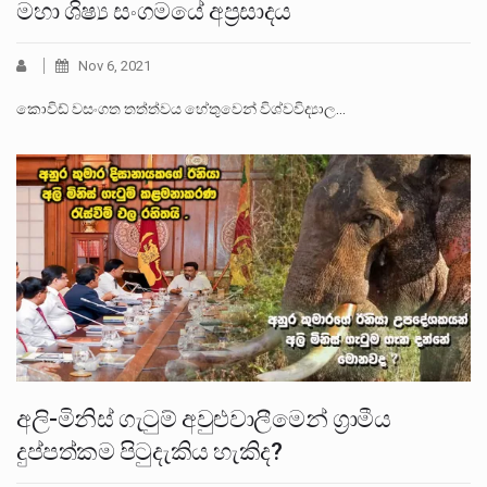
මහා ශිෂ්‍ය සංගමයේ අප්‍රසාදය
Nov 6, 2021
කොවිඩ් වසංගත තත්ත්වය හේතුවෙන් විශ්වවිද්‍යාල…
අලි-මිනිස් ගැටුම් අවුළුවාලීමෙන් ග්‍රාමීය
දුප්පත්කම පිටුදැකිය හැකිද?