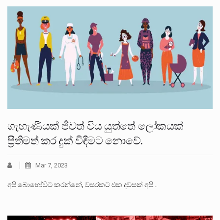
ගැහැණියක් ජීවත් විය යුත්තේ ලෝකයක්
ප්‍රීතිමත් කර දුක් විඳීමට නොවේ.
Mar 7, 2023
අපි බොහෝවිට කරන්නේ, වසරකට එක දවසක් අපි…