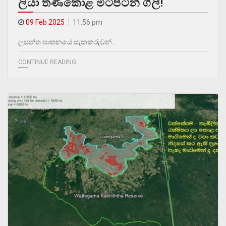
ලියා තණකොළ මිටිපිටින් ගිලී!
09 Feb 2025
11.56 pm
ලසන්ත ඝාතනයේ සැකකරුවන්…
CONTINUE READING