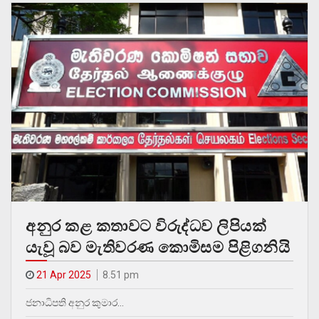
අනුර කළ කතාවට විරුද්ධව ලිපියක්
යැවූ බව මැතිවරණ කොමිසම පිළිගනියි
21 Apr 2025
8.51 pm
ජනාධිපති අනුර කුමාර…