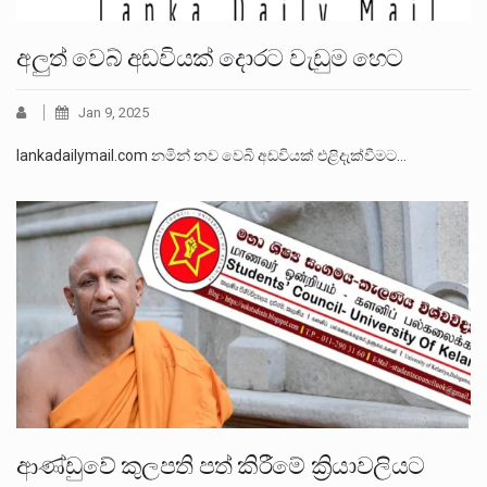
අලුත් වෙබ් අඩවියක් දොරට වැඩුම හෙට
Jan 9, 2025
lankadailymail.com නමින් නව වෙබි අඩවියක් එළිදැක්වීමට…
ආණ්ඩුවේ කුලපති පත් කිරීමේ ක්‍රියාවලියට