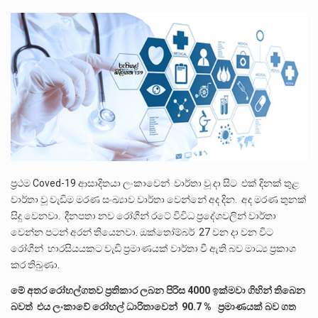
පසුගිය මැයි මස 31 දිනෙන් අවසන් වූ වසර තුළ ලොව පුරා විවිධ තනතුරු නාම වලින්…
මේ, දන්නා හඳුනන ලියන්නකුගේ නන්නාඳුනන අඩවියක සැරිසරා ලද ආස්වාදනීය මොහොතක සිංහාවලෝකනයකි .කෙටි කවියක දිගු බර…
වත්මන් ආණ්ඩුවේ ප්‍රධාන පාර්ශවකරුවා වන ජනතා විමුක්ති පෙරමුණේ කාලයක පටන් තිබුණු ප්‍රධාන සටන් පාඨයක් වූවේ…
ප්‍රථම Coved-19 ආසාදිතයා ලංකාවෙන් වාර්තා වූ දා සිට එක් දිනක් තුළ
වාර්තා වූ වැඩිම මරණ සංඛ්‍යාව වාර්තා වෙන්නේ අද දින. අද මරණ තුනක්
සිදු වෙනවා. දීනපතා නව රෝගීන් රටේ විවිධ ප්‍රදේශවලින් වාර්තා
වෙන්න පටන් අරන් තියෙනවා. ඔක්තෝම්බර් 27 වන දා වන විට
රෝගීන් හාරසියයකට වැඩි ප්‍රමාණයක් වාර්තා වී ඇති බව මාධ්‍ය ප්‍රකාශ
කර තිබුණා.
මේ අතර රෝහල්ගතව ප්‍රතිකාර ලබන පිරිස 4000 ඉක්මවා ගිහින් තිබෙන
බවත් එය ලංකාවේ රෝහල් ධාරිතාවෙන් 90.7 % ප්‍රමාණයක් බව ගත