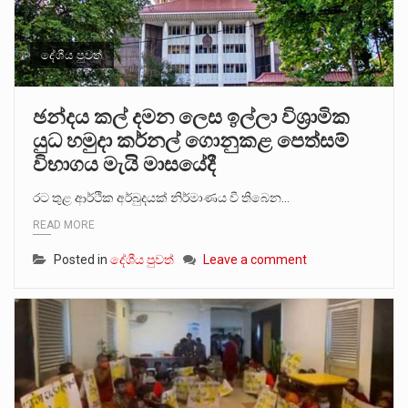
දේශීය පුවත්
ඡන්දය කල් දමන ලෙස ඉල්ලා විශ්‍රාමික
යුධ හමුදා කර්නල් ගොනුකළ පෙත්සම්
විභාගය මැයි මාසයේදී
රට තුළ ආර්ථික අර්බුදයක් නිර්මාණය වී තිබෙන…
READ MORE
Posted in
දේශීය පුවත්
Leave a comment