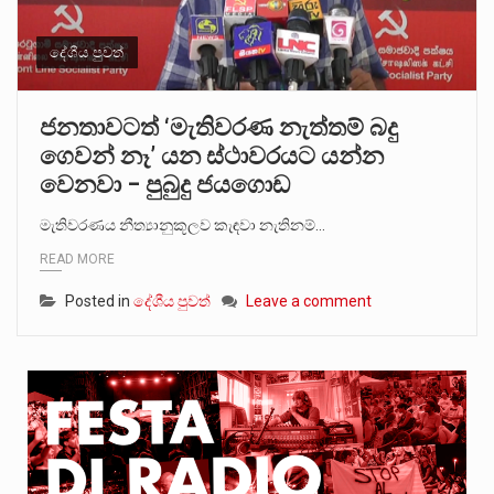
දේශීය පුවත්
ජනතාවටත් ‘මැතිවරණ නැත්තම් බදු
ගෙවන් නෑ’ යන ස්ථාවරයට යන්න
වෙනවා – පුබුදු ජයගොඩ
මැතිවරණය නීත්‍යානුකූලව කැඳවා නැතිනම්…
READ MORE
Posted in
දේශීය පුවත්
Leave a comment