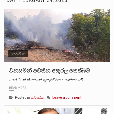
DAY:
FEBRUARY 24, 2023
ගොවියන්ගේ ප්‍රශ්න, ධීවරයන්ගේ ප්‍රශ්න, සෞඛය ප්‍රශ්න, වැටු ප්‍ර්ශ්න, රැකියා විරහිත ප්‍රශ්න මේ සියලු ප්‍රශ්නවලට තනි…
මේ, දන්නා හඳුනන ලියන්නකුගේ නන්නාඳුනන අඩවියක සැරිසරා ලද ආස්වාදනීය මොහොතක සිංහාවලෝකනයකි .කෙටි කවියක දිගු බර…
වත්මන් ආණ්ඩුවේ ප්‍රධාන පාර්ශවකරුවා වන ජනතා විමුක්ති පෙරමුණේ කාලයක පටන් තිබුණු ප්‍රධාන සටන් පාඨයක් වූවේ…
සංවිධානාත්මක අපරාධකරුවකු වන ලොකු පැටිගේ ප්‍රධාන වෙඩික්කරු බවට සැක කරන ගිං ගඟේ ගිල්වා මරා දමා…
උපරිමාධිකරණ විනිශ්චයකාරවරුන්ගේ හා ඉන් පහළ විනිශ්චයකාරවරුන්ගේ විශ්‍රාම වයස දීර්ඝ කිරීම සඳහා සකස් කර ඇති විසිදෙවන…
පාරිසරික
බන්ධනාගාර රැදවියන් 1,021 දෙනෙකු ඉකුත් වසර පහක කාලය තුලදී (2020 ජනවාරි 01 සිට 2025 දෙසැම්බර්…
වනසමින් පවතින අකුරල තෙත්බිම
දිවයින පුරා පිහිටි බන්ධනාගාරවල පවතින දැඩි තදබදය හේතුවෙන් බන්ධනාගාර පද්ධතිය තුළ දැඩි අවදානම් තත්ත්වයක් නිර්මාණය…
තෙත් බිමක් කියන්නේ ඇතැම්විටක වනාන්තරයකිිි…
READ MORE
නව පරිසර පනත යටතේ ශබ්ද දූෂණය සම්බන්ධයෙන් කටයුතු කිරීමට නව රෙගුලාසි ගෙන ඒමට මධ්‍යම පරිසර…
Posted in
පාරිසරික
Leave a comment