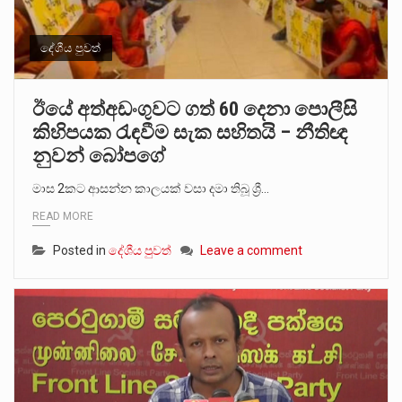
දේශීය පුවත්
ඊයේ අත්අඩංගුවට ගත් 60 දෙනා පොලීසි
කිහිපයක රැඳවීම සැක සහිතයි – නීතිඥ
නුවන් බෝපගේ
මාස 2කට ආසන්න කාලයක් වසා දමා තිබූ ශ්‍රී…
READ MORE
Posted in
දේශීය පුවත්
Leave a comment