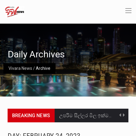
Daily Archives
Vivara News
/
Archive
BREAKING NEWS
උපරිම සිල්ලර මිල ඉක්මවා රතු නාඩු සහල් වෙළෙඳපොළට සැපයීමේ චෝදනාවට වැරදිකරු වූ නිව් රත්න සහල්…
2011 වසරේදී දේශපාලන හා මානව හිමිකම් ක්‍රියාකාරීන් වන ලලිත්කුමාර් වීරරාජ් සහ කුගන් මුරුගානන්දන් යාපනයේදී අතුරුදන්…