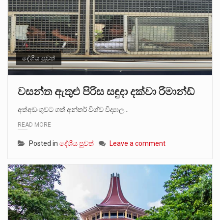
දේශීය පුවත්
වසන්ත ඇතුළු පිරිස සඳුදා දක්වා රිමාන්ඩ්
අත්අඩංගුවට ගත් අන්තර් විශ්ව විද්‍යාල…
READ MORE
Posted in
දේශීය පුවත්
Leave a comment