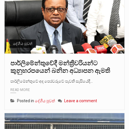
දේශීය පුවත්
පාර්ලිමේන්තුවේදී මන්ත්‍රීවරියන්ට
කුනුහරපයෙන් බනින අධ්‍යාපන ඇමති
පාර්ලිමේන්තුවේ අද පෙරවරුවේ පැවති සැසියේදී…
READ MORE
Posted in
දේශීය පුවත්
Leave a comment