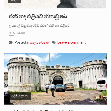
ඒකී හඳ එළියට හිනාවුණා
ලයනල් වික්‍රමාඅරච්චි රචිත”ඒකී හඳ එළියට…
READ MORE
Posted in
කලා
,
වෙනත්
Leave a comment
දේශීය පුවත්