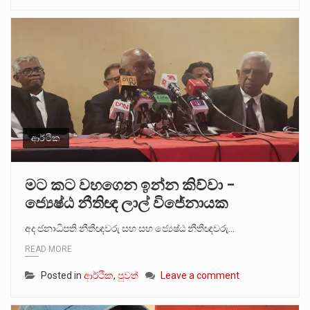
ආර්ථික
මට කට වහගෙන ඉන්න කිව්වා –
ජ්‍යෙෂ්ඨ නීතිඥ ලාල් විජේනායක
අද ජනාධිපති නීතීඥවරු සහ සහ ජ්‍යෙෂ්ඨ නීතීඥවරු…
READ MORE
Posted in
ආර්ථික
,
පුවත්
Leave a comment