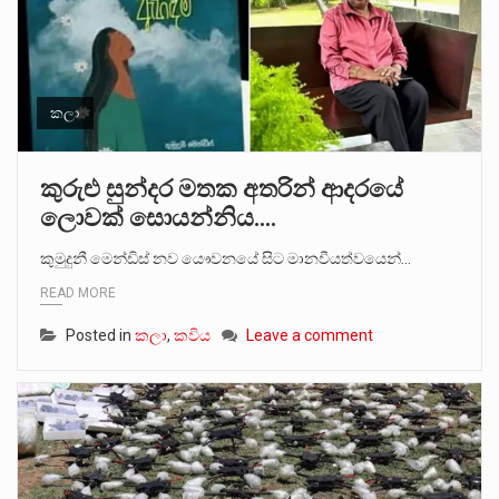
කලා
කුරුළු සුන්දර මතක අතරින් ආදරයේ
ලොවක් සොයන්නිය….
කුමුදුනී මෙන්ඩිස් නව යෞවනයේ සිට මානවීයත්වයෙන්…
READ MORE
Posted in
කලා
,
කවිය
Leave a comment