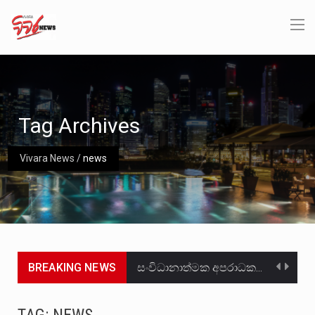
Tag Archives
Vivara News
/
news
BREAKING NEWS
සංවිධානාත්මක අපරාධකරුවකු වන ලොකු පැටිගේ ප්‍රධාන වෙඩික්කරු බවට සැක කරන ගිං ගඟේ ගිල්වා මරා දමා…
උපරිමාධිකරණ විනිශ්චයකාරවරුන්ගේ හා ඉන් පහළ විනිශ්චයකාරවරුන්ගේ විශ්‍රාම වයස දීර්ඝ කිරීම සඳහා සකස් කර ඇති විසිදෙවන…