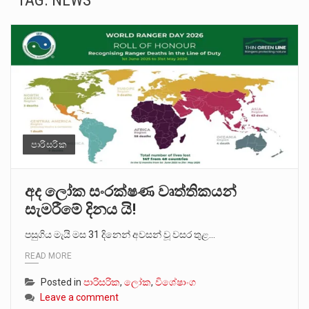
TAG:
NEWS
බන්ධනාගාර රැදවියන් 1,021 දෙනෙකු ඉකුත් වසර පහක කාලය තුලදී (2020 ජනවාරි 01 සිට 2025 දෙසැම්බර්…
මහර බන්ධනාගාරයේ අද ඇතිවූ සිද්ධියෙන් තුවාල ලැබූ බව කියන රැඳවියන් ගණන ඉහළ ගොස් තිබේ. ඒ…
අගෝස්තු මස දෙවන ඉරිදා ලිට් රූම් සූම් සංවාදය පැවැත්වෙන්නේ "කතා කරන මහ වැව" නම් නකතාවක්…
ලාල් කාන්ත ඇමතිවරයා අධිකරණ විනිශ්චයකාරවරුන්ගේ විශ්‍රාම යෑමේ වයස සම්බන්ධයෙන් නිහඬව සිටින ලෙස තමාට දැනුම් දුන්…
හිටපු පොලිස්පති පූජිත් ජයසුන්දරට සහ හිටපු ආරක්ෂක අමාත්‍යංශ ලේකම් හේමසිරි ප්‍රනාන්දු විශේෂ ත්‍රිපුද්ගල මහාධිකරණය විසින්…
පාරිසරික
පසුගිය මැයි මස 31 දිනෙන් අවසන් වූ වසර තුළ ලොව පුරා විවිධ තනතුරු නාම වලින්…
අද ලෝක සංරක්ෂණ වෘත්තිකයන්
සැමරීමේ දිනය යි!
මේ, දන්නා හඳුනන ලියන්නකුගේ නන්නාඳුනන අඩවියක සැරිසරා ලද ආස්වාදනීය මොහොතක සිංහාවලෝකනයකි .කෙටි කවියක දිගු බර…
පසුගිය මැයි මස 31 දිනෙන් අවසන් වූ වසර තුළ…
වත්මන් ආණ්ඩුවේ ප්‍රධාන පාර්ශවකරුවා වන ජනතා විමුක්ති පෙරමුණේ කාලයක පටන් තිබුණු ප්‍රධාන සටන් පාඨයක් වූවේ…
READ MORE
Posted in
පාරිසරික
,
ලෝක
,
විශේෂාංග
Leave a comment