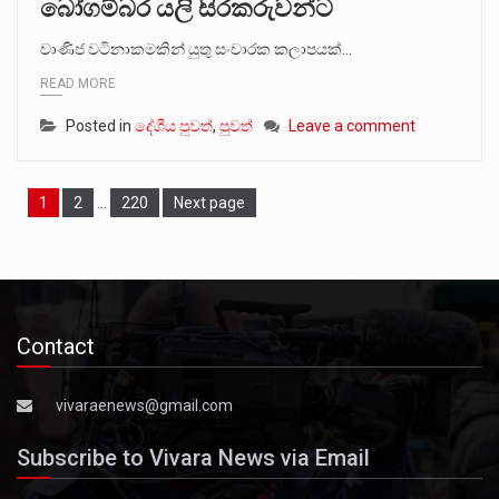
බෝගම්බර යලි සිරකරුවන්ට
වාණිජ වටිනාකමකින් යුතු සංචාරක කලාපයක්…
READ MORE
Posted in
දේශීය පුවත්
,
පුවත්
Leave a comment
Page
Page
Page
1
2
…
220
Next page
Contact
vivaraenews@gmail.com
Subscribe to Vivara News via Email