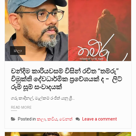
කලා
චන්දිම කාරියවසම් විසින් රචිත “තම්රු”
විමුක්ති දේවධාර්මික ප්‍රවේශයක් ද – ලිට්
රූම් සූම් සංවාදයක්
ගරු කාදිනල්, මැල්කම් රංජිත් යනු ශ්‍රී…
READ MORE
Posted in
කලා
,
කවිය
,
වෙනත්
Leave a comment