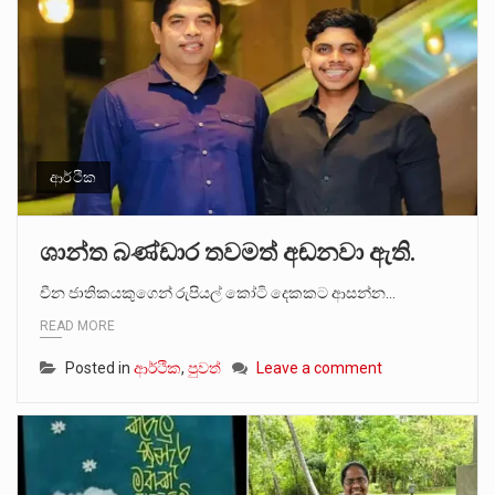
ආර්ථික
ශාන්ත බණ්ඩාර තවමත් අඬනවා ඇති.
චීන ජාතිකයකුගෙන් රුපියල් කෝටි දෙකකට ආසන්න…
READ MORE
Posted in
ආර්ථික
,
පුවත්
Leave a comment