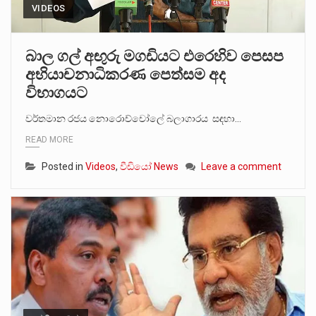
VIDEOS
බාල ගල් අඟුරු මගඩියට එරෙහිව පෙසප
අභියාචනාධිකරණ පෙත්සම අද
විභාගයට
වර්තමාන රජය නොරොච්චෝලේ බලාගාරය සඳහා…
READ MORE
Posted in
Videos
,
වීඩියෝ News
Leave a comment