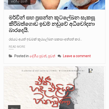
දේශීය පුවත්
මර්වින් සහ ප්‍රසන්න කූටලේඛන සැකසූ
කිරිබත්ගොඩ ඉඩම් නඩුවේ අධිචෝදනා
බාරදෙයි.
රජයට අයත් ඉඩමක් කූඨලේඛන සකසා අත්පත් කර…
READ MORE
Posted in
දේශීය පුවත්
,
පුවත්
Leave a comment
කලා