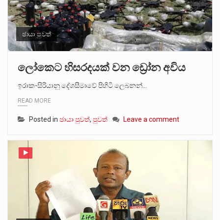
ඡායා පුවත්
ලෝකෙට හිසරදයක් වන ඩ්‍රෝන අවිය
ඉරාක-සිරියානු දේශසීමාවේ පිහිටි ලෙබනන්…
READ MORE
Posted in
ඡායා පුවත්
,
පුවත්
Leave a comment