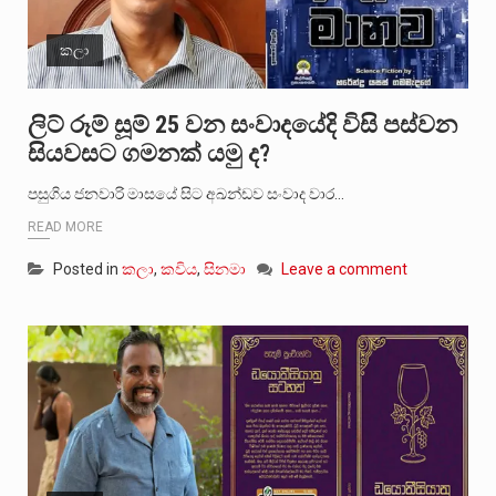
කලා
ලිට් රූම් සූම් 25 වන සංවාදයේදි විසි පස්වන
සියවසට ගමනක් යමු ද?
පසුගිය ජනවාරි මාසයේ සිට අඛන්ඩව සංවාද වාර…
READ MORE
Posted in
කලා
,
කවිය
,
සිනමා
Leave a comment