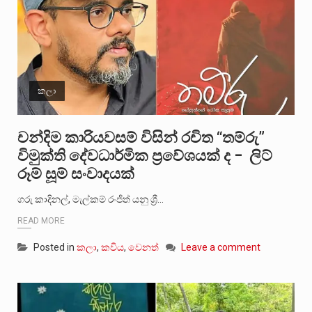
කලා
චන්දිම කාරියවසම් විසින් රචිත “තම්රු”
විමුක්ති දේවධාර්මික ප්‍රවේශයක් ද – ලිට්
රූම් සූම් සංවාදයක්
ගරු කාදිනල්, මැල්කම් රංජිත් යනු ශ්‍රී…
READ MORE
Posted in
කලා
,
කවිය
,
වෙනත්
Leave a comment