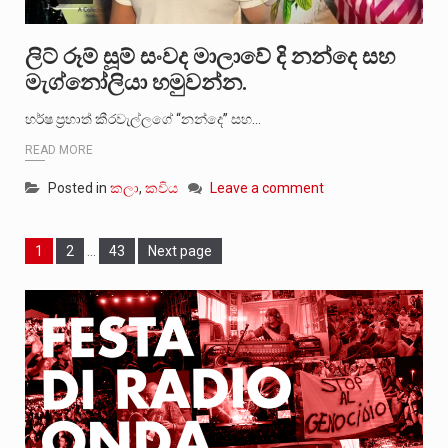
ලිට් රූම් සූම් සංවද මාලාවේ දි නන්දෙ සහ
මැග්නෝලියා හමුවන්න.
හර්ෂ ප්‍රභාත් කීරවැල්ලගේ “නන්දෙ” සහ…
READ MORE
Posted in
කලා
,
කවිය
Leave a comment
Page
Page
Page
1
2
…
43
Next page