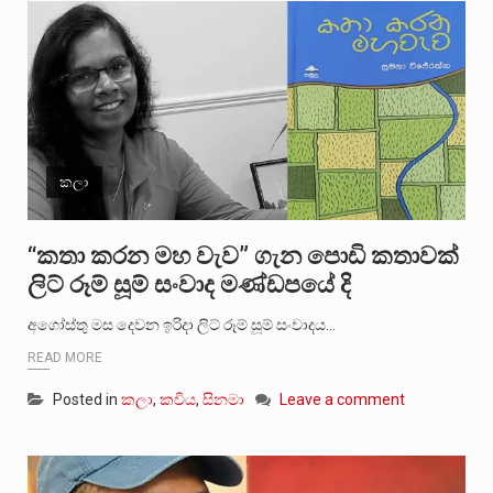
කලා
“කතා කරන මහ වැව” ගැන පොඩි කතාවක්
ලිට් රූම් සූම් සංවාද මණ්ඩපයේ දි
අගෝස්තු මස දෙවන ඉරිදා ලිට් රූම් සූම් සංවාදය…
READ MORE
Posted in
කලා
,
කවිය
,
සිනමා
Leave a comment