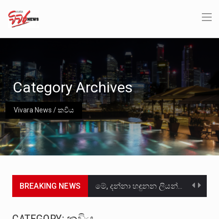
Category Archives
Vivara News
/
කවිය
BREAKING NEWS
මේ, දන්නා හඳුනන ලියන්නකුගේ නන්නාඳුනන අඩවියක සැරිසරා ලද ආස්වාදනීය මොහොතක සිංහාවලෝකනයකි .කෙටි කවියක දිගු බර…
වත්මන් ආණ්ඩුවේ ප්‍රධාන පාර්ශවකරුවා වන ජනතා විමුක්ති පෙරමුණේ කාලයක පටන් තිබුණු ප්‍රධාන සටන් පාඨයක් වූවේ…