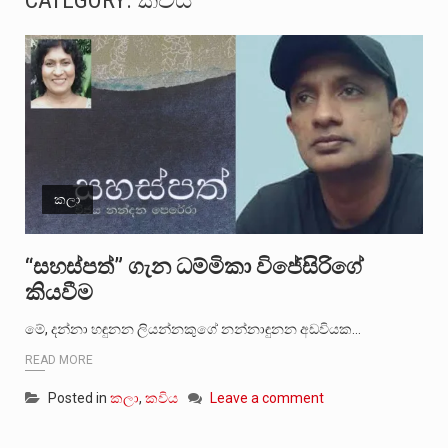
CATEGORY:
කවිය
සංවිධානාත්මක අපරාධකරුවකු වන ලොකු පැටිගේ ප්‍රධාන වෙඩික්කරු බවට සැක කරන ගිං ගඟේ ගිල්වා මරා දමා…
උපරිමාධිකරණ විනිශ්චයකාරවරුන්ගේ හා ඉන් පහළ විනිශ්චයකාරවරුන්ගේ විශ්‍රාම වයස දීර්ඝ කිරීම සඳහා සකස් කර ඇති විසිදෙවන…
බන්ධනාගාර රැදවියන් 1,021 දෙනෙකු ඉකුත් වසර පහක කාලය තුලදී (2020 ජනවාරි 01 සිට 2025 දෙසැම්බර්…
මහර බන්ධනාගාරයේ අද ඇතිවූ සිද්ධියෙන් තුවාල ලැබූ බව කියන රැඳවියන් ගණන ඉහළ ගොස් තිබේ. ඒ…
කලා
අගෝස්තු මස දෙවන ඉරිදා ලිට් රූම් සූම් සංවාදය පැවැත්වෙන්නේ "කතා කරන මහ වැව" නම් නකතාවක්…
ලාල් කාන්ත ඇමතිවරයා අධිකරණ විනිශ්චයකාරවරුන්ගේ විශ්‍රාම යෑමේ වයස සම්බන්ධයෙන් නිහඬව සිටින ලෙස තමාට දැනුම් දුන්…
“සහස්පත්” ගැන ධම්මිකා විජේසිරිගේ
කියවීම
2011 වසරේදී දේශපාලන හා මානව හිමිකම් ක්‍රියාකාරීන් වන ලලිත්කුමාර් වීරරාජ් සහ කුගන් මුරුගානන්දන් යාපනයේදී අතුරුදන්…
මේ, දන්නා හඳුනන ලියන්නකුගේ නන්නාඳුනන අඩවියක…
ගොවියන්ගේ ප්‍රශ්න, ධීවරයන්ගේ ප්‍රශ්න, සෞඛය ප්‍රශ්න, වැටු ප්‍ර්ශ්න, රැකියා විරහිත ප්‍රශ්න මේ සියලු ප්‍රශ්නවලට තනි…
READ MORE
Posted in
කලා
,
කවිය
Leave a comment