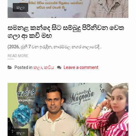
කලා
සමනළ කන්දෙ සිට සම්බුදු පිරිනිවන වෙත
ගලා ආ කවි මඟ
(2026, ජුනි 7 වන ඉරුදින, නාරම්මල නගර ශාලාවේදි…
READ MORE
Posted in
කලා
,
කවිය
Leave a comment
කලා