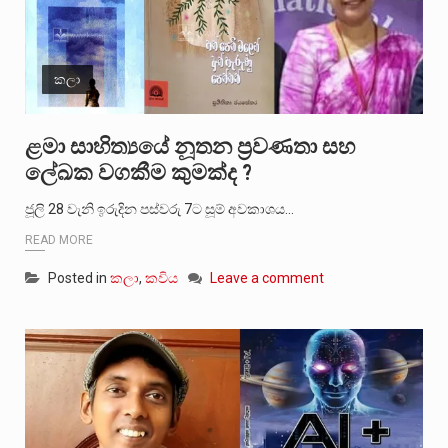
කලා
ළමා සාහිත්‍යයේ නූතන ප්‍රවණතා සහ
ලේඛක වගකීම කුමක්ද ?
ජූලි 28 වැනි ඉරුදින පස්වරු 7ට සූම් අවකාශය…
READ MORE
Posted in
කලා
,
කවිය
Leave a comment