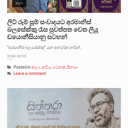
කලා
ලිට් රූම් සූම් සංවාදයට අරමානිස්
බලසේක්කු රැස පුවත්පත වෙත ලියූ
ඩයොනීසියානු සටහන්
“අරමානිස් බලසේක්කු” යන අනවර්ත නමින්…
READ MORE
Posted in
කලා
,
කවිය
,
වෙනත්
,
සිනමා
Leave a comment