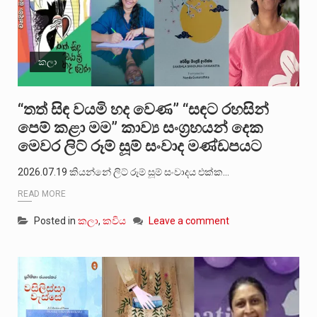
කලා
“තත් සිඳ වයමි හද වෙණ” “සඳට රහසින්
පෙම් කළා මම” කාව්‍ය සංග්‍රහයන් දෙක
මෙවර ලිට් රූම් සූම් සංවාද මණ්ඩපයට
2026.07.19 කියන්නේ ලිට් රූම් සූම් සංවාදය එක්ක…
READ MORE
Posted in
කලා
,
කවිය
Leave a comment