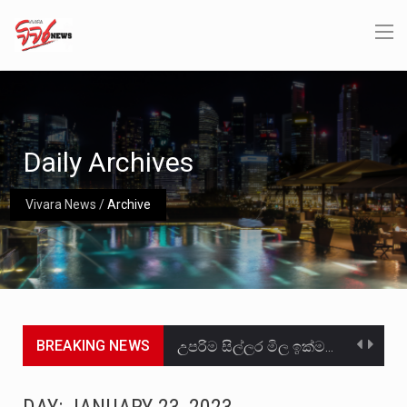
Daily Archives
Vivara News
/
Archive
BREAKING NEWS
උපරිම සිල්ලර මිල ඉක්මවා රතු නාඩු සහල් වෙළෙඳපොළට සැපයීමේ චෝදනාවට වැරදිකරු වූ නිව් රත්න සහල්…
2011 වසරේදී දේශපාලන හා මානව හිමිකම් ක්‍රියාකාරීන් වන ලලිත්කුමාර් වීරරාජ් සහ කුගන් මුරුගානන්දන් යාපනයේදී අතුරුදන්…