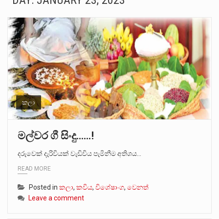
DAY:
JANUARY 23, 2023
ගොවියන්ගේ ප්‍රශ්න, ධීවරයන්ගේ ප්‍රශ්න, සෞඛය ප්‍රශ්න, වැටු ප්‍ර්ශ්න, රැකියා විරහිත ප්‍රශ්න මේ සියලු ප්‍රශ්නවලට තනි…
මේ, දන්නා හඳුනන ලියන්නකුගේ නන්නාඳුනන අඩවියක සැරිසරා ලද ආස්වාදනීය මොහොතක සිංහාවලෝකනයකි .කෙටි කවියක දිගු බර…
වත්මන් ආණ්ඩුවේ ප්‍රධාන පාර්ශවකරුවා වන ජනතා විමුක්ති පෙරමුණේ කාලයක පටන් තිබුණු ප්‍රධාන සටන් පාඨයක් වූවේ…
සංවිධානාත්මක අපරාධකරුවකු වන ලොකු පැටිගේ ප්‍රධාන වෙඩික්කරු බවට සැක කරන ගිං ගඟේ ගිල්වා මරා දමා…
උපරිමාධිකරණ විනිශ්චයකාරවරුන්ගේ හා ඉන් පහළ විනිශ්චයකාරවරුන්ගේ විශ්‍රාම වයස දීර්ඝ කිරීම සඳහා සකස් කර ඇති විසිදෙවන…
කලා
බන්ධනාගාර රැදවියන් 1,021 දෙනෙකු ඉකුත් වසර පහක කාලය තුලදී (2020 ජනවාරි 01 සිට 2025 දෙසැම්බර්…
මල්වර ගී සිංදු……!
දිවයින පුරා පිහිටි බන්ධනාගාරවල පවතින දැඩි තදබදය හේතුවෙන් බන්ධනාගාර පද්ධතිය තුළ දැඩි අවදානම් තත්ත්වයක් නිර්මාණය…
දරුවෙක් දැරිවියක් වැඩිවිය පැමිනීම අතිශය…
READ MORE
නව පරිසර පනත යටතේ ශබ්ද දූෂණය සම්බන්ධයෙන් කටයුතු කිරීමට නව රෙගුලාසි ගෙන ඒමට මධ්‍යම පරිසර…
Posted in
කලා
,
කවිය
,
විශේෂාංග
,
වෙනත්
Leave a comment