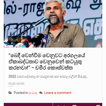
සංවාද
“බෙදී වෙන්වීම වෙනුවට අරගලයේ
ඒකාබද්ධතාව වෙනුවෙන් කටයුතු
කරනවා!” – චමීර කොස්වත්ත
2022 වසර දේශපාලන ජයග්‍රහණ සහ අරගලවලින් පිරුණු…
READ MORE
Posted in
සංවාද
Leave a comment