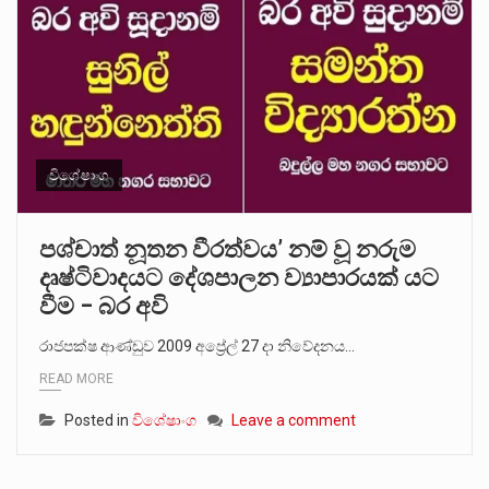
විශේෂාංග
පශ්චාත් නූතන වීරත්වය’ නම් වූ නරුම
දෘෂ්ටිවාදයට දේශපාලන ව්‍යාපාරයක් යට
වීම – බර අවි
රාජපක්ෂ ආණ්ඩුව 2009 අප්‍රේල් 27 දා නිවේදනය…
READ MORE
Posted in
විශේෂාංග
Leave a comment