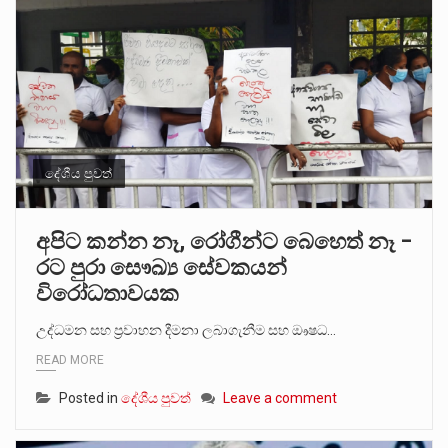
දේශීය පුවත්
අපිට කන්න නෑ, රෝගීන්ට බෙහෙත් නෑ –
රට පුරා සෞඛ්‍ය සේවකයන්
විරෝධතාවයක
උද්ධමන සහ ප්‍රවාහන දීමනා ලබාගැනීම සහ ඖෂධ…
READ MORE
Posted in
දේශීය පුවත්
Leave a comment