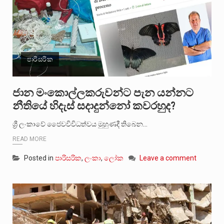
පාරිසරික
ජාන මංකොල්ලකරුවන්ට පැන යන්නට
නීතියේ හිදැස් සදාදුන්නෝ කවරහුද?
ශ්‍රී ලංකාවේ ජෛවවිවිධත්වය මුහුණදී තිබෙන…
READ MORE
Posted in
පාරිසරික
,
ලංකා
,
ලෝක
Leave a comment