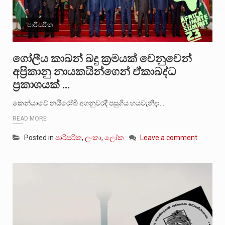
පාරිසරික
ගෝලීය කාබන් බදු ක්‍රමයක් වෙනුවෙන්
අප්‍රිකානු නායකයින්ගෙන් ඒකාබද්ධ
ප්‍රකාශයක් …
කෙන්යාවේ නයිරෝබි අගනුවරදී පසුගිය හයවැනිදා…
READ MORE
Posted in
පාරිසරික
,
ලංකා
,
ලෝක
Leave a comment