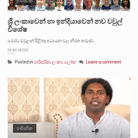
පාරිසරික
ශ්‍රී ලංකාවෙන් හා ඉන්දියාවෙන් නව වවුල්
විශේෂ
මෙරට වවුලන් පිළිබඳ අධ්‍යයන වල නිරත තරුණ…
READ MORE
Posted in
පාරිසරික
,
ලංකා
,
ලෝක
Leave a comment
පාරිසරික