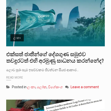
ලංකා
එක්සත් ජාතීන්ගේ දේශගුණ සමුළුව
තවදුරටත් එහි අරමුණු සාධනය කරන්නේද?
ලොව පුරා සෑම ඉසව්වකම ජීවත්වන සියළු ආකාර…
READ MORE
Posted in
ලංකා
,
ලෝක
,
විශේෂාංග
Leave a comment