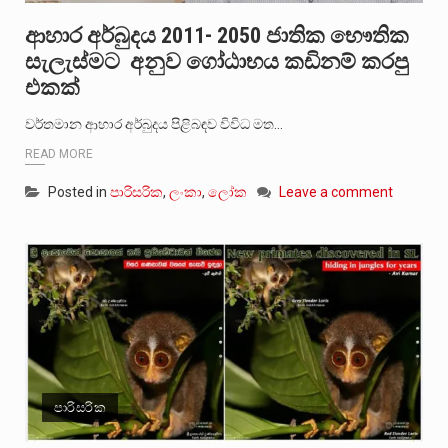
ආහාර අර්බුදය 2011- 2050 ජාතික භෞතික
සැලැස්මට අනුව ගෝඨාභය කඩිනම් කරපු
එකක්
වර්තමාන ආහාර අර්බුදය පිළිබඳව විවිධ මත…
READ MORE
Posted in
පාරිසරික
,
ලංකා
,
ලෝක
Leave a comment
පාරිසරික