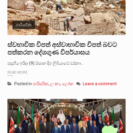
පාරිසරික
ස්වභාවික විපත් අස්වාභාවික විපත් බවට
පත්කරන දේශගුණ විපර්යාසය
පසුගිය ඉරිදා (9) ඊසාන දිග ලිබියාවේ ඩර්නා…
READ MORE
Posted in
පාරිසරික
,
ලංකා
,
ලෝක
Leave a comment