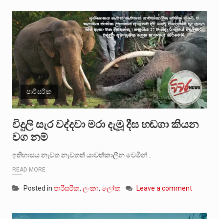
පාරිසරික
විදුලි සැර වද්දවා මරා දැමූ දීඝ හඬගා කියන
වග නම්
ඉතිහාසය නැවත නැවතත් යාවත්කාලීන වෙමින්…
READ MORE
Posted in
පාරිසරික
,
ලංකා
,
ලෝක
Leave a comment