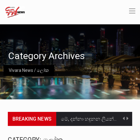
Category Archives
Vivara News
/
ලෝක
BREAKING NEWS
මේ, දන්නා හඳුනන ලියන්නකුගේ නන්නාඳුනන අඩවියක සැරිසරා ලද ආස්වාදනීය මොහොතක සිංහාවලෝකනයකි .කෙටි කවියක දිගු බර…
වත්මන් ආණ්ඩුවේ ප්‍රධාන පාර්ශවකරුවා වන ජනතා විමුක්ති පෙරමුණේ කාලයක පටන් තිබුණු ප්‍රධාන සටන් පාඨයක් වූවේ…