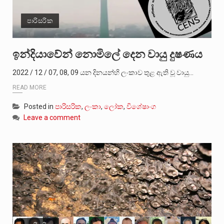
පාරිසරික
ඉන්දියාවේන් නොමිලේ දෙන වායු දුෂණය
2022 / 12 / 07, 08, 09 යන දිනයන්හි ලංකාව තුළ ඇති වූ වායු…
READ MORE
Posted in
පාරිසරික
,
ලංකා
,
ලෝක
,
විශේෂාංග
Leave a comment