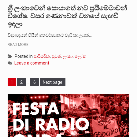
ශ්‍රී ලංකාවෙන් සොයාගත් නව ප්‍රයිමේටාවන්
විශේෂ. වසර ගණනාවක් වනයේ සැඟවී
ඉඳලා
විද්‍යාඥයන් විසින් ශතවර්ෂයකට වැඩි කාලයක්…
READ MORE
Posted in
පාරිසරික
,
පුවත්
,
ලංකා
,
ලෝක
Leave a comment
Page
Page
Page
1
2
…
6
Next page