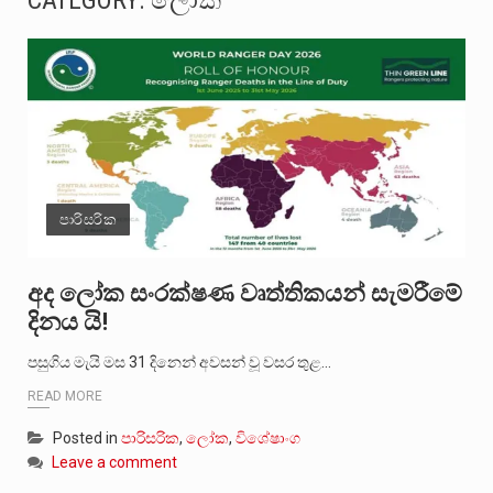
CATEGORY:
ලෝක
සංවිධානාත්මක අපරාධකරුවකු වන ලොකු පැටිගේ ප්‍රධාන වෙඩික්කරු බවට සැක කරන ගිං ගඟේ ගිල්වා මරා දමා…
උපරිමාධිකරණ විනිශ්චයකාරවරුන්ගේ හා ඉන් පහළ විනිශ්චයකාරවරුන්ගේ විශ්‍රාම වයස දීර්ඝ කිරීම සඳහා සකස් කර ඇති විසිදෙවන…
බන්ධනාගාර රැදවියන් 1,021 දෙනෙකු ඉකුත් වසර පහක කාලය තුලදී (2020 ජනවාරි 01 සිට 2025 දෙසැම්බර්…
මහර බන්ධනාගාරයේ අද ඇතිවූ සිද්ධියෙන් තුවාල ලැබූ බව කියන රැඳවියන් ගණන ඉහළ ගොස් තිබේ. ඒ…
පාරිසරික
අගෝස්තු මස දෙවන ඉරිදා ලිට් රූම් සූම් සංවාදය පැවැත්වෙන්නේ "කතා කරන මහ වැව" නම් නකතාවක්…
ලාල් කාන්ත ඇමතිවරයා අධිකරණ විනිශ්චයකාරවරුන්ගේ විශ්‍රාම යෑමේ වයස සම්බන්ධයෙන් නිහඬව සිටින ලෙස තමාට දැනුම් දුන්…
අද ලෝක සංරක්ෂණ වෘත්තිකයන් සැමරීමේ
දිනය යි!
2011 වසරේදී දේශපාලන හා මානව හිමිකම් ක්‍රියාකාරීන් වන ලලිත්කුමාර් වීරරාජ් සහ කුගන් මුරුගානන්දන් යාපනයේදී අතුරුදන්…
පසුගිය මැයි මස 31 දිනෙන් අවසන් වූ වසර තුළ…
ගොවියන්ගේ ප්‍රශ්න, ධීවරයන්ගේ ප්‍රශ්න, සෞඛය ප්‍රශ්න, වැටු ප්‍ර්ශ්න, රැකියා විරහිත ප්‍රශ්න මේ සියලු ප්‍රශ්නවලට තනි…
READ MORE
Posted in
පාරිසරික
,
ලෝක
,
විශේෂාංග
Leave a comment