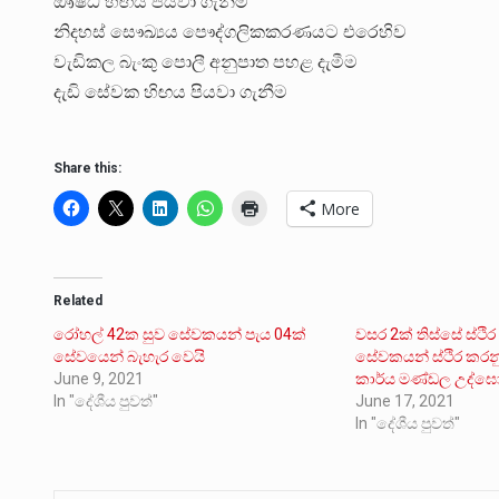
ඖෂධ හිඟය පියවා ගැනීම
නිදහස් සෞඛ්‍යය පෞද්ගලිකකරණයට එරෙහිව
වැඩිකල බැංකු පොලී අනුපාත පහළ දැමීම
දැඩි සේවක හිඟය පියවා ගැනීම
Share this:
More
Related
රෝහල් 42ක සුව සේවකයන් පැය 04ක්
වසර 2ක් තිස්සේ ස
සේවයෙන් බැහැර වෙයි
සේවකයන් ස්ථිර කරන
June 9, 2021
කාර්ය මණ්ඩල උද්
In "දේශීය පුවත්"
June 17, 2021
In "දේශීය පුවත්"