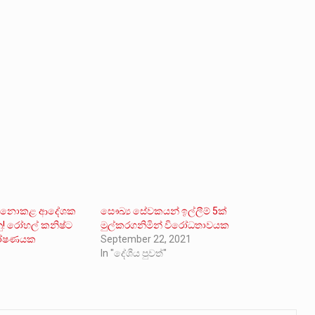
්ථිර නොකළ ආදේශක
සෞඛ්‍ය සේවකයන් ඉල්ලීම් 5ක්
ු! රෝහල් කනිෂ්ට
මුල්කරගනිමින් විරෝධතාවයක
ඝෝෂණයක
September 22, 2021
In "දේශීය පුවත්"