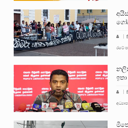
අයි
ගෝඨ
රටේ ප
නලි
ඉතා
අධ්‍ය
මීත