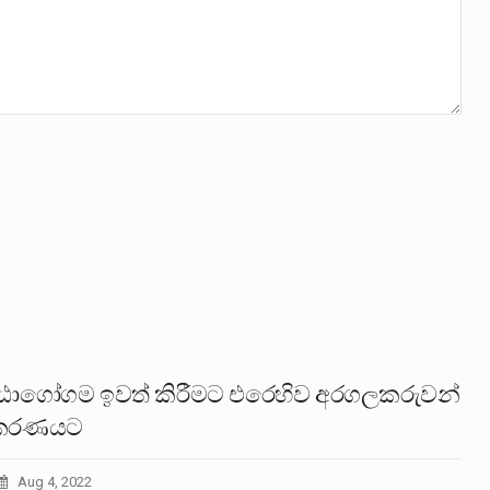
ාගෝගම ඉවත් කිරීමට එරෙහිව අරගලකරුවන්
ිකරණයට
Aug 4, 2022