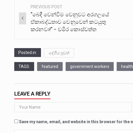
PREVIOUS POST
Post
“බෙදී වෙන්වීම වෙනුවට අරගලයේ
navigation
ඒකාබද්ධතාව වෙනුවෙන් කටයුතු
කරනවා!” – චමීර කොස්වත්ත
Posted in:
දේශීය පුවත්
TAGS:
featured
government workers
healt
LEAVE A REPLY
Save my name, email, and website in this browser for the 