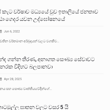
ස් කැට වර්ෂාව මධ්‍යයේ වුව ඉතාලියේ ජනතාව
ා ගෙදර යවන උද්ඝෝෂනයේ
Jun 6, 2022
වතින වර්තමාන අර්බුදයන් වලට වගකිව…
න්ද ගන්න තීරණ, අනාගත සෞඛ්‍ය සේවාවට
 නරක විදිහට බලපානවා
Apr 28, 2025
ාපනය සහ සෞඛ්‍ය වෘත්තීයවේදීන්ගේ…
ොටමුල්ල ඝාතන වලට වසර 5 යි