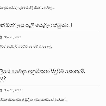
වදොර අරගල භූමියේ රැඳී සිටින , අරගල…
ත් මගදි ළය පැලි මියැදිලා තිබුණා..!
Nov 28, 2021
ළිච්ච කේඩෑරි වෙච්චි නෙළුම් මානෙල්…
ියේ වෛද්‍ය අක‍්‍රමිකතා සිදුවීම් කොතරම්
ුද?
Nov 18, 2020
රටක ජනතාවගේ මූලික අවශ්‍යතාවයක් වන්නේ…