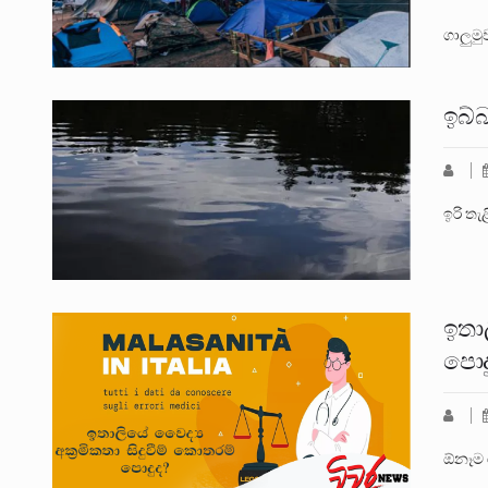
ගාලුමු
ඉබ්බ
ඉරි තැ
ඉතාල
පොද
ඕනෑම 