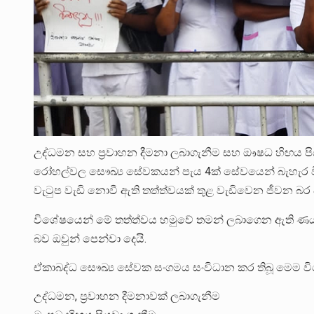
උද්ධමන සහ ප්‍රවාහන දීමනා ලබාගැනීම සහ ඖෂධ හිඟය පියවා
රෝහල්වල සෞඛ්‍ය සේවකයන් පැය 4ක් සේවයෙන් බැහැර 
වැටුප වැඩි නොවී ඇති තත්ත්වයක් තුළ වැඩිවෙන ජීවන බර 
විශේෂයෙන් මේ තත්ත්වය හමුවේ තමන් ලබාගෙන ඇති ණය 
බව ඔවුන් පෙන්වා දෙයි.
ඒකාබද්ධ සෞඛ්‍ය සේවක සංගමය සංවිධාන කර තිබූ මෙම ව
උද්ධමන, ප්‍රවාහන දීමනාවක් ලබාගැනීම