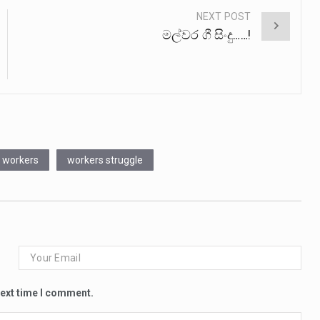
NEXT POST
මල්වර ගී සිංදු……!
h workers
workers struggle
next time I comment.