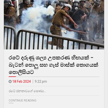
රටේ දරුණු ශල්‍ය උපකරණ හිඟයක් –
බැටන් පොලු සහ ගෑස් මාස්ක් තොගයක්
පොලීසියට
18 Feb 2024
9.22 pm
රටේ ජනතාවගේ සෞඛ්‍ය…
CONTINUE READING