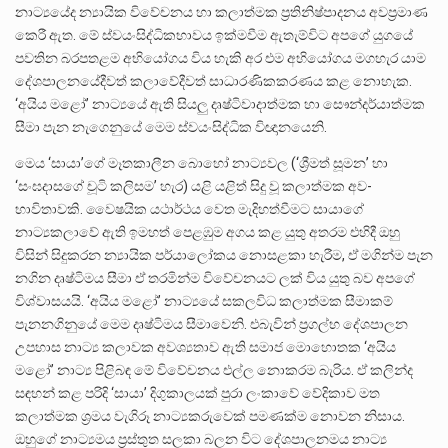
නාට්‍යයේද න්‍යායික විවේචනය හා කලාත්මක ප්‍රතිනිෂ්පාදනය අවප්‍රමාණ
කෙරී ඇත. මේ ස්වයංසිද්ධිකභාවය ඉක්මවීම ඇතැම්විට අපගේ යුගයේ
පවතින බරපතළම අභියෝගය විය හැකි අර එම අභියෝගය මගහැර යාම
දේශපාලනයේදීවත් කලාවේදීවත් සාධාරණිකකරණය කළ නොහැක.
‘අයිය මළෝ’ නාට්‍යයේ ඇති සියලු දෘෂ්ටිවාදාත්මක හා සෞන්දර්යාත්මක
සීමා පැන නැගෙනුයේ මෙම ස්වයංසිද්ධික විඥානයෙනි.
මෙය ‘සායා’ගේ මෑතකාලීන බොහෝ නාට්‍යවල (‘ශ්‍රීමත් සූමන’ හා
‘සංඝදාසගේ චූටි කලිසම’ හැර) යළි යළිත් සිදු වූ කලාත්මක අව-
භාවිතාවකි. වෛෂයික යථාර්ථය වෙත මැදිහත්වීමට සායාගේ
නාට්‍යකලාවේ ඇති ඉමහත් පෙළඹුම අගය කළ යුතු අතරම එහිදී ඔහු
විසින් සිදුකරන න්‍යායික පර්යාලෝකය නොසළකා හැරීම, ඒ මගින්ම පැන
නගින දෘෂ්ටිමය සීමා ඒ තරමින්ම විවේචනයට ලක් විය යුතු බව අපගේ
විශ්වාසයයි. ‘අයිය මළෝ’ නාට්‍යයේ සකලවිධ කලාත්මක සීමාකම්
පැනනගිනුයේ මෙම දෘෂ්ටිමය සීමාවෙනි. එබැවින් ප්‍රගල්භ දේශපාලන
උපහාස නාට්‍ය කලාවක අවශ්‍යතාව ඇති සමාජ මොහොතක ‘අයිය
මළෝ’ නාට්‍ය පිළිබඳ මේ විවේචනය එල්ල නොකරම බැරිය. ඒ කලින්ද
සඳහන් කළ පරිදි ‘සායා’ දිගුකාලයක් පුරා ලංකාවේ වේදිකාව මත
කලාත්මක ශ්‍රමය වැගිරූ නාට්‍යකරුවෙක් පමණක්ම නොවන නිසාය.
ඔහුගේ නාට්‍යමය ප්‍රස්තුත සලකා බලන විට දේශපාලනමය නාට්‍ය