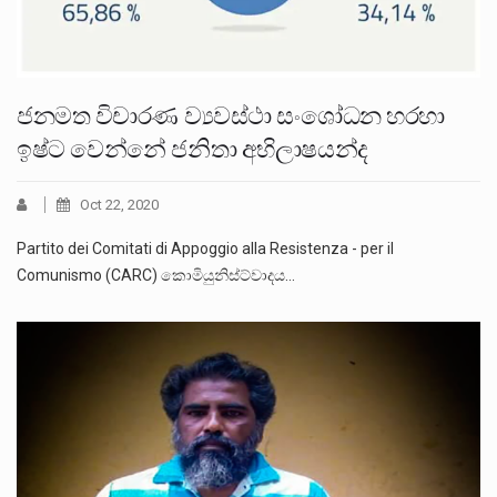
ජනමත විචාරණ ව්‍යවස්ථා සංශෝධන හරහා
ඉෂ්ට වෙන්නේ ජනිතා අභිලාෂයන්ද
Oct 22, 2020
Partito dei Comitati di Appoggio alla Resistenza - per il
Comunismo (CARC) කොමියුනිස්ට්වාදය…