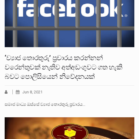
‘ව්‍යාජ තොරතුරු’ ප්‍රචාරය කරන්නන්
වරෙන්තුවක් නැතිව අත්අඩංගුවට ගත හැකි
බවට පොලිසියෙන් නිවේදනයක්
Jun 8, 2021
සමාජ මාධ්‍ය ඔස්සේ ව්‍යාජ තොරතුරු ප්‍රචාරය…