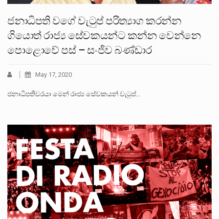
ජනාධිපති වගේ වැටුප් පරිත්‍යාග කරන්න
ගියොත් රාජ්‍ය සේවකයන්ට කන්න වෙන්නෙ
පොළොවේ පස් – සංජිව බණ්ඩාර
May 17, 2020
ජනාධිපතිවරයා මෙන් රාජ්‍ය සේවකයන් වැටුප්…