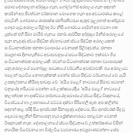
සමාජ දේශපාලන අර්බුදය ගැන, ගෝල්ෆේස් අරගලය ගැන සඳහන්
කරමින් අප ජීවත්වන වර්තමාන මොහෙත ගැන අප අවධාරණය කළේ
එබැවිනි. ගෝඨාභය රාජපක්ෂ ජනාිපතිවරයා ඇතුළු මුලුමහත් ආණ්ඩුවම
ගෙදර යැවු අරගලය පිළිබඳ ඊට නිසි ගෞරවය දෙමින් අප වටහා ගත
යුත්තේ එහි සීමා මායිම් ගැනය. එනම්, ආර්ථික අර්බුදය මිනිස් අරගලයේ
පැන නැගුණු ස්වයංසිද්ධික ස්වභාවයත් ස්වයංසිද්ධික අරගලයකත්
සංවිධානාත්මක ජනතා ව්‍යාපාරය වෙනසක් පිළිබඳවත්ය. ජනතා
ජයග්‍රහණ දිනාගැනීමට අවශ්‍යවනුයේ සවයංසිද්ධතාව ඉක්මවා ගිය
සංවිධානාත්මක අරගලයකි. එවන් සංවිධානාත්මක ජනතා ව්‍යාපාරයක්
යනු අරගලයේ මනෝමූල සාධකයේ වර්ධනීය අවස්ථාවකි. එය අරගලයට
බලෙන් පැටවිය නොහැක්කක් මෙන්ම ස්වයංසිද්ධව වර්ධනයේ වේ යැයි
උපකල්පනය කිරීමද සාවද්‍ය වේ. ‘අයිය මළෝ’ නාට්‍යයේ සීමාව සටහන්
වනුයේද හරියටම මෙන්න මේ ලක්ෂ්‍යයේදීය. ‘අයිය මළෝ’ නාට්‍යයේ
කලාත්මක හා දෘෂ්ටිමය පාර්ශවයේද සමාජයේ ස්වයංසිද්ධ විඥානයේ,
විරෝධයේ හා උපහාසයේ මට්ටම දක්වා පිරිහෙලී ඇත. අප කලින්ම
සඳහන් කළ පරිදි සිය දහස්වරක් සිනාසුණු දේකටම, සිට දහස්වරක් සිදු වූ
දෙයටම අලුතින් සිනාසෙනු හැර ප්‍රේක්ෂාගාරයට පහළවන වෙනත්
විඥානයක් නැත. දේශපාලනයේ ස්වයංසිද්ධතාවේ උත්කර්ෂණය විසින්
න්‍යායික විවේචනය හා විප්ලවීය ව්‍යවහාරය අවප්‍රමාණවන්නා සේම