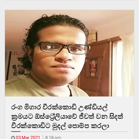
රංග මිගාර වීරක්කොඩි උණ්ඩියල්
ක්‍රමයට ඕස්ට්‍රේලියාවේ ජීවත් වන සිදත්
වීරක්කොඩිට මුදල් පොම්ප කරලා
03 Mar 2021
8.18 pm