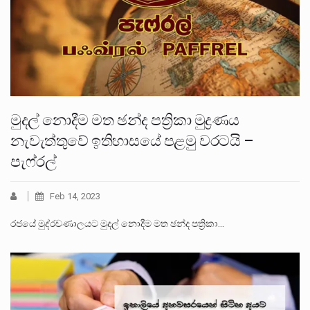
මුදල් නොදීම මත ඡන්ද පත්‍රිකා මුද්‍රණය
නැවැත්තුවේ ඉතිහාසයේ පළමු වරටයි –
පැෆ්රල්
Feb 14, 2023
රජයේ මුද්රචණාලයට මුදල් නොදීම මත ඡන්ද පත්‍රිකා…