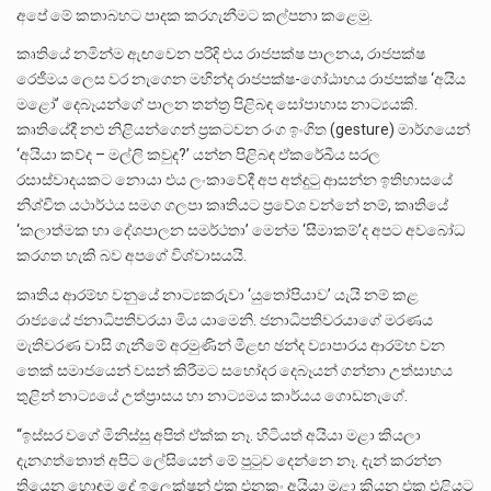
අපේ මේ කතාබහට පාදක කරගැනීමට කල්පනා කළෙමු.
කෘතියේ නමින්ම ඇඟවෙන පරිදි එය රාජපක්ෂ පාලනය, රාජපක්ෂ
රෙජීමය ලෙස වර නැගෙන මහින්ද රාජපක්ෂ-ගෝඨාභය රාජපක්ෂ ‘අයිය
මළෝ’ දෙබෑයන්ගේ පාලන තන්ත්‍ර පිළිබඳ සෝපාහාස නාට්‍යයකි.
කෘතියේදී නළු නිළියන්ගෙන් ප්‍රකටවන රංග ඉංගිත (gesture) මාර්ගයෙන්
‘අයියා කව්ද – මල්ලි කවුද?’ යන්න පිළිබඳ ඒකරේඛීය සරල
රසාස්වාදයකට නොයා එය ලංකාවේදී අප අත්දුටු ආසන්න ඉතිහාසයේ
නිශ්චිත යථාර්ථය සමග ගලපා කෘතියට ප්‍රවේශ වන්නේ නම්, කෘතියේ
‘කලාත්මක හා දේශපාලන සමර්ථතා’ මෙන්ම ‘සීමාකම්’ද අපට අවබෝධ
කරගත හැකි බව අපගේ විශ්වාසයයි.
කෘතිය ආරම්භ වනුයේ නාට්‍යකරුවා ‘යුතෝපියාව’ යැයි නම් කළ
රාජ්‍යයේ ජනාධිපතිවරයා මිය යාමෙනි. ජනාධිපතිවරයාගේ මරණය
මැතිවරණ වාසි ගැනීමේ අරමුණින් මීළඟ ඡන්ද ව්‍යාපාරය ආරම්භ වන
තෙක් සමාජයෙන් වසන් කිරීමට සහෝදර දෙබෑයන් ගන්නා උත්සාහය
තුළින් නාට්‍යයේ උත්ප්‍රාසය හා නාට්‍යමය කාර්යය ගොඩනැගේ.
“ඉස්සර වගේ මිනිස්සු අපිත් ඒක්ක නෑ. හිටියත් අයියා මළා කියලා
දැනගත්තොත් අපිට ලේසියෙන් මේ පුටුව දෙන්නෙ නෑ. දැන් කරන්න
තියෙන හොඳම දේ ඉලෙක්ෂන් එක එනකං අයියා මළා කියන එක එළියට