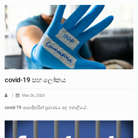
covid-19 සහ ලෝකය
Mar 26, 2020
covid-19 ආසාදිතයින් ප්‍රමාණය අද ඉතාලියේ…