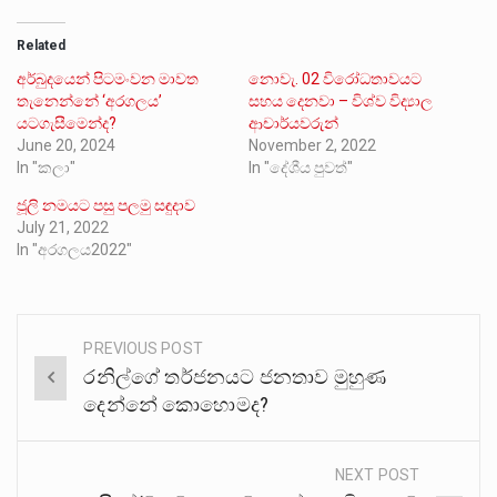
Related
අර්බුදයෙන් පිටමංවන මාවත
නොවැ. 02 විරෝධතාවයට
තැනෙන්නේ ‘අරගලය’
සහය දෙනවා – විශ්ව විද්‍යාල
යටගැසීමෙන්ද?
ආචාර්යවරුන්
June 20, 2024
November 2, 2022
In "කලා"
In "දේශීය පුවත්"
ජූලි නමයට පසු පලමු සඳුදාව
July 21, 2022
In "අරගලය2022"
PREVIOUS POST
Post
රනිල්ගේ තර්ජනයට ජනතාව මුහුණ
navigation
දෙන්නේ කොහොමද?
NEXT POST