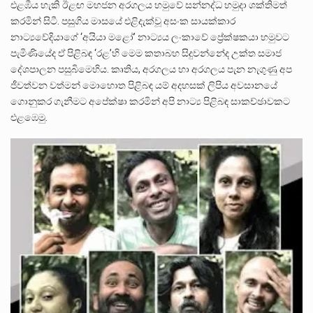
එළඹීය හැකි ඊළඟ මහජන අරගලය හමුවේ සන්නද්ධ හමුදා ශක්තිමත්
කරමින් සිටී. පසුගිය මාසයේ එළිදැක්වූ අසංක සායක්කාර
නාට්‍යවේදියාගේ ‘අයියා මළෝ’ නාට්‍යය ලංකාවේ ප්‍රේක්ෂකයා හමුවට
පැමිණියේද ඒ පිළිබඳ ‘රළ’හි මෙම කතාබහ සිදුවන්නේද උක්ත සමාජ
දේශපාලන පසුබිමෙහිය. කෘතිය, අරගලය හා අරගලය පැන නැගුණු අප
ජීවත්වන වත්මන් මොහොත පිළිබඳ යම් අදහසක් ලිපිය අවසානයේ
ගොනුකර ගැනීමට අපේක්ෂා කරමින් අපි නාට්‍ය පිළිබඳ සාකච්ඡාවකට
එළඹෙමු.