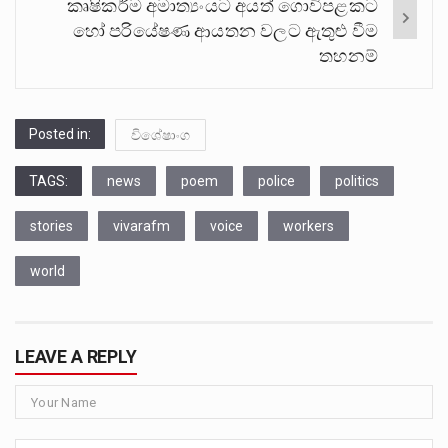
කෘෂිකර්ම අමාත්‍යංයට අයත් ගොවිපළකට
හෝ පරියේෂණ ආයතන වලට ඇතුළු වීම
තහනම්
Posted in:
විශේෂාංග
TAGS:
news
poem
police
politics
stories
vivarafm
voice
workers
world
LEAVE A REPLY