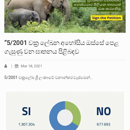
“5/2001 චක්‍ර ලේඛන අහෝසිය ඔස්සේ පෙළ
ගැසුණු වන ඝාතනය පිළිබඳව
Mar 18, 2021
5/2001 චක්‍රලේඛ ශ්‍රී ලංකාවේ වනාන්තර වැස්මෙන්…