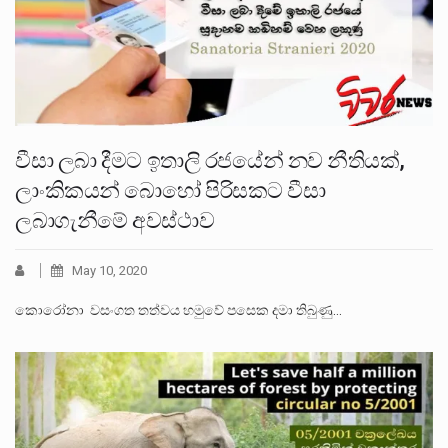
වීසා ලබා දීමට ඉතාලි රජයේන් නව නීතියක්,
ලාංකිකයන් බොහෝ පිරිසකට වීසා
ලබාගැනීමේ අවස්ථාව
May 10, 2020
කොරෝනා වසංගත තත්වය හමුවේ පසෙක දමා තිබුණු…