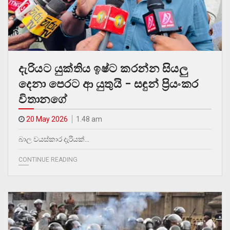
දැරියට යුක්තිය ඉෂ්ට කරන්න සියලු
දෙනා පෙරට ආ යුතුයි – සඳුන් ප්‍රියංකර
විතානගේ
20 May 2026
1.48 am
බාල වයස්කාර දැරියක්…
CONTINUE READING