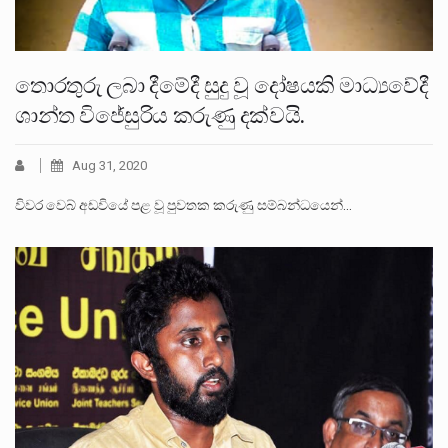
තොරතුරු ලබා දීමේදී සුදු වූ දෝෂයකි මාධ්‍යවේදී
ශාන්ත විජේසුරිය කරුණු දක්වයි.
Aug 31, 2020
විවර වෙබ් අඩවියේ පළ වූ පුවතක කරුණු සම්බන්ධයෙන්…