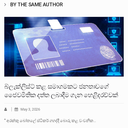
BY THE SAME AUTHOR
බ්ලැක්ලිස්ට් කළ සමාගමකට ජනතාවගේ
ජෛවමිතික දත්ත ලබාදීම ගැන හෙළිදරව්වක්
May 3, 2026
" අරක්කු බෝතලේ ස්ටිකර් ගහද්දී බොරු කළ වංචනික…