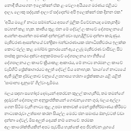
නොදී තියාගෙන ඉලෙක්ෂන් ඒක ළංවෙලා අයියගෙ මරණය එළියට
දාලා, ලොකු සද්දයක් දාලා ඒ සද්දෙන්ම අපි ඉලෙක්ෂන් එක දිනන එක.”
‘අයිය මළෝ’ නාට්‍ය සම්බන්ධය අපගේ මූලික විවේචනයද මෙතැනදීම
සටහන් කළ හැක. කෘතිය තුළ එන මේ දේවල් ලංකාවේ දේශපාලනයේ
අයන්න ආයන්න පමණක් දන්නවුන් පවා පැහැදිලිවම දන්නා කරුණුය.
මැතිවරණ ආසන්නයේ චන්ද්‍රිකා බන්ඩාරණායක ජනාධිපතිවරාය ඉලක්ක
කොට එල්ල කළ බෝම්බ ප්‍රහාරයෙන් ඇය ලැබූ මැතිවරණ වාසිවල සිට
පාස්කු ප්‍රහාරය දක්වා අනුකම්පාවේ දේශපාලනය හා භීතියේ
දේශපාලනය ලංකාවේ ක්‍රියාකළ ආකාරය, මේ නාට්‍ය නරඹන ලංකාවේ
වැඩිහිටි ප්‍රේක්ෂාගාරයට අලුත් දේවල් විය නොහැක. ‘සායා’ගේ නාට්‍යයේ
ඇති මූලික දුර්වලතාව වනුයේ උපහාසය හරහා ප්‍රේක්ෂකයා යළි යළිත්
‘සාමාන්‍ය දැනුමේ’ ගිල්වා දැමීමය.
බලය සඳහා සහෝදර දෙබෑයන් අතරවන කුලල් කාගැනීම්, තම තමන්ගේ
දූදරුවන් දේශපාලන අනුප්‍රාප්තිකයන් ගොඩනැගෙන ගුරු බලය අල්ලා
ගෙන සිටීම වැනි නාට්‍ය තුළ උපමා කතාවක් මෙන් ප්‍රතිනිර්මාණය කිරීමට
නාට්‍යකරුවා උත්සාහ කරන සියල්ල ‌මෙරට ජන සමාජය ඕනෑවටත් වඩා
දන්නා දේවල්, මිස අලුත් දෙයක් නම් නොවේ. තරමක
අලංකාරෝක්තියකින් අපට පැවසිය හැක්කේ අප ජීවත්වන යුගයේ