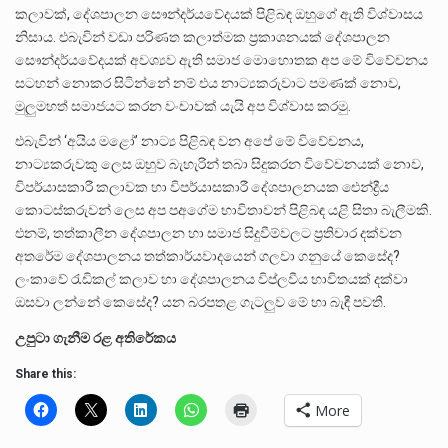
කලාවක්, දේශපාලන සෞන්දර්යවේදයක් පිළිබඳ ඔහුගේ ඇති විශ්වාසය
නිසාය. එබැවින් වඩා පරිණත කලාත්මක ප්‍රකාශනයක් දේශපාලන
සෞන්දර්යවේදයක් අවශ්‍යව ඇති සමාජ මොහොතක අප මේ විවේචනය
සටහන් නොකර සිටින්නේ නම් එය නාට්‍යකරුවාට පමණක් නොව,
මුලුමහත් සමාජයට කරන වංචාවක් යැයි අප විශ්වාස කරමු.
එබැවින් ‘අයිය මළෝ’ නාට්‍ය පිළිබඳ වන අපේ මේ විවේචනය,
නාට්‍යකරුවකු ලෙස ඔහුව බැහැරින් තබා සිදුකරන විවේචනයක් නොව,
විපර්යාසකාරී කලාවක හා විපර්යාසකාරී දේශපාලනයක ඓන්ද්‍රීය
‌කොටස්කරුවන් ලෙස අප පඅගේම භාවිතාවන් පිළිබඳ යළි සිතා බැලීමකි.
එනම්, තත්කාලීන දේශපාලන හා සමාජ සිදුවීම්වලට ප්‍රතිචාර දක්වන
අතරේම දේශපාලනය තත්කාර්යවාදයෙන් ගලවා ගනුයේ කෙසේද?
ලංකාවේ රැඩිකල් කලාව හා දේශපාලනය විප්ලවීය භාවිතයක් දක්වා
ඔසවා ලන්නේ කෙසේද? යන බරපතළ ගැටලුව මේ හා බැඳී පවතී.
උපුටා ගැනීම රළ අතිරේකය
Share this:
More