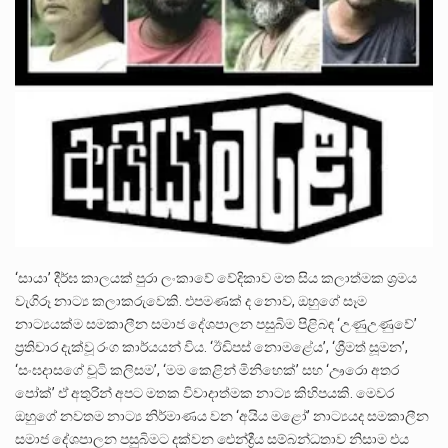
‘සායා’ දීර්ඝ කාලයක් පුරා ලංකාවේ වේදිකාව මත සිය කලාත්මක ශ්‍රමය
වැගිරූ නාට්‍ය කලාකරුවෙකි. එපමණක් ද නොව, ඔහුගේ සෑම
නාට්‍යයක්ම සමකාලීන සමාජ දේශපාලන පසුබිම පිළිබඳ ‘උණුඋණුවේ’
ප්‍රතිචාර දැක්වූ රංග කාර්යයන් විය. ‘ඊඩිපස් නොමළේය’, ‘ශ්‍රීමත් සූමන’,
‘සංඝදාසගේ චූටි කලිසම’, ‘මම කෙළින් මිනිහෙක්’ සහ ‘ඌරො අතර
පෝක්’ ඒ අතුරින් අපට මතක විවාදාත්මක නාට්‍ය කිහිපයකි. මෙවර
ඔහුගේ නවතම නාට්‍ය නිර්මාණය වන ‘අයිය මළෝ’ නාට්‍යයද සමකාලීන
සමාජ දේශපාලන පසුබිමට දක්වන ඓන්ද්‍රීය සම්බන්ධතාව නිසාම එය