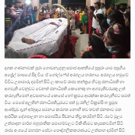
පසුගිය මැයි මස 31 දිනෙන් අවසන් වූ වසර තුළ ලොව පුරා විවිධ තනතුරු නාම වලින්…
මේ, දන්නා හඳුනන ලියන්නකුගේ නන්නාඳුනන අඩවියක සැරිසරා ලද ආස්වාදනීය මොහොතක සිංහාවලෝකනයකි .කෙටි කවියක දිගු බර…
වත්මන් ආණ්ඩුවේ ප්‍රධාන පාර්ශවකරුවා වන ජනතා විමුක්ති පෙරමුණේ කාලයක පටන් තිබුණු ප්‍රධාන සටන් පාඨයක් වූවේ…
දශක ගණනාවක් පුරා ගොඩනැගුනු සමාජ ආතතියේ පුපුරා යාම පසුගිය
අප්‍රේල් මාසයේ සිදු විය. ඒ ගෝල්ෆේස් අරගලය හරහාය. අරගලය හමුවේ
විවිධ උපාමාරු දමමින් සිටි ලංකාවේ රාජ්‍ය තන්ත්‍රය හිටපු ජනාධිපති හා
අගමැති වෙනුවට වෙනත් ජනාධිපති කෙනෙකු හා අගමැතිවරයකු ලත්
කරගැනීමෙන් අවසානයේ කෙසේ හෝ ක්‍රමය ආරක්ෂා කරගැනීමට සමත්
විය. මෙසේ අලුතින් ජනාධිපතිධුරයට පත් වූ රනිල් වික්‍රමසිංහ ප්‍රමුඛ
ආණ්ඩුව දැන් අර්බුදය සමනය කරගත නොහී තව තවත් ජනතාව මත
ආර්ථික දේශපාලන හා සමාජයීය පීඩනය තීව්‍ර කරමින් සිටී. රටේ මුල්‍ය
උත්පාදන මාර්ග බහුජාතික සමාගම්වලට විකිණීමට කැසකවමින් සිටී.
රාජ්‍ය අංශයේ මහජන සේවා පෞද්ගලිකකරණයට උත්සාහ දරමින් සිටී.