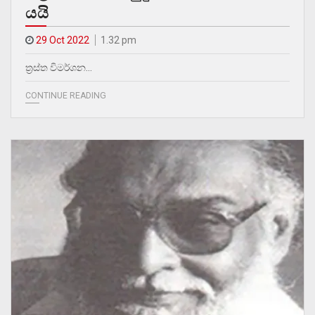
යයි
29 Oct 2022
1.32 pm
ත්‍රස්ත විමර්ශන…
CONTINUE READING