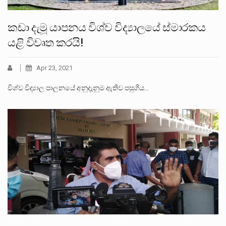
කඩා දැමූ යාපනය විශ්ව විද්‍යාලයේ ස්මාරකය
යළි විවෘත කරයි!
Apr 23, 2021
විශ්ව විද්‍යාල පාලනයේ අනුදැනුම ඇතිව පසුගිය…