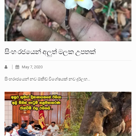
සිංහ රජයෙන් අලුත් මලක උපතක්
May 7, 2020
සිංහරාජයෙන් නව ඕකිඩ් විශේෂයක් නව දුර්ලභ…