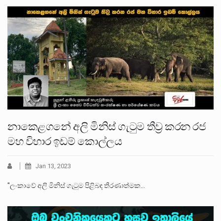
නාකෙළගනේ අලි මිනිස් ගැටුම තීව්‍ර කරන රජ
මහ විහාර ඉඩම් කොල්ලය
Jan 13, 2023
"ලංකාවේ අලි මිනිස් ගැටුම පිළිබඳ තීරණාත්මක…