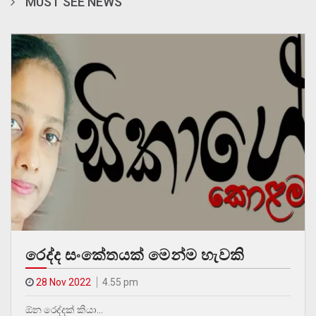
MUST SEE NEWS
රෙද්ද සංකේතයක් මෙන්ම හැවකි
28 Nov 2022
4.55 pm
ඕන රෙද්දක් කියා…