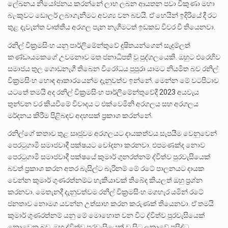
ලේඛනය නියෝජනය කරන්නේ ලාභ ලබන ආයතන පවා විකුණා මහා
බැංකුවට ඩොලර් ලබාගැනීමට අවශ්‍ය වන බවයි. ඒ හෙයින් ඉදිරියේ දී රට
තුළ දැවැන්ත වෘත්තීය අරගල පැන නැගීමටත් ඉඩකඩ විවර වී තියෙනවා.
රනිල් වික්‍රමසිංහ යනු පාර්ලිමේන්තුවේ දූෂිතයන්ගෙන් සැදුම්ලත්
කණ්ඩායමකගේ උවමනාව මත ජනාධිපති වූ පුද්ගලයෙකි. ඔහුට එරෙහිව
සමාජය තුල ගොඩනැගී තිබෙන විරෝධය පුපුරා යාමට නියමිත බව රනිල්
වික්‍රමසිංහ හොඳ ආකාරයෙන්ම දැනුවත්ව ඉන්නේ. මෙන්න මේ වටපිටාව
යටතේ තමයි අද රනිල් වික්‍රමසිංහ පාර්ලිමේන්තුවේදී 2023 අයවැය
තුන්වන වර කියවීමේ විවාදය ට එක්වෙමිනි අරගලය සහ අරගලය
මර්දනය කිරීම පිළිබඳව අදහසක් ප්‍රකාශ කරන්නේ.
රනිල්ගේ කතාව තුළ සෘජුවම අරගලයට දායකත්වය සැපයීම වෙනුවෙන්
පෙරටුගාමී සමාජවාදී පක්ෂයට චෝදනා කරනවා. එපමණක්ද නොව
පෙරටුගාමී සමාජවාදී පක්ෂයේ කුමාර් ගුනරත්නම් ද්විත්ව පුරවැසියෙක්
බවත් ප්‍රකාශ කරන අතර බැසිල්ට බැරිනම් මේ රටේ පාලනයට දායක
වෙන්න කුමාර් ගුණරත්නම්ට හැකියාවක් තිබේද කියලත් ඔහු ප්‍රශ්න
කරනවා. මෙතැනදී දැනුවත්වම රනිල් වික්‍රමසිංහ මගහැර යමින් රටේ
ජනතාව නොමග යවන්න උත්සාහ කරන කරුණක් තියෙනවා. ඒ තමයි
කුමාර් ගුණරත්නම් යනු මේ මොහොත වන විට ද්විත්ව පුරවැසියෙක්
නොවෙන බව. ඔහු ද්විත්ව පුරවැසියෙක් ව සිට ලකාවේ ප්‍රසිද්ධ