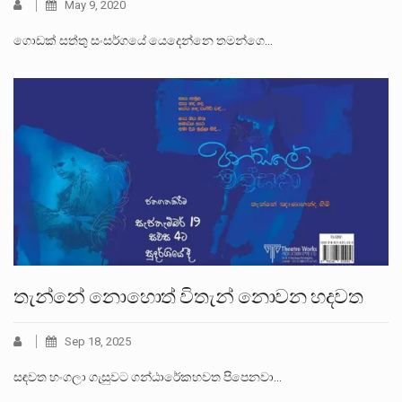
May 9, 2020
ගොඩක් සත්තු සංසර්ගයේ යෙදෙන්නෙ තමන්ගෙ…
තැන්නේ නොහොත් විතැන් නොවන හදවත
Sep 18, 2025
සඳවත හංගලා ගැසුවට ගන්ඨාරේකහවත පිපෙනවා…