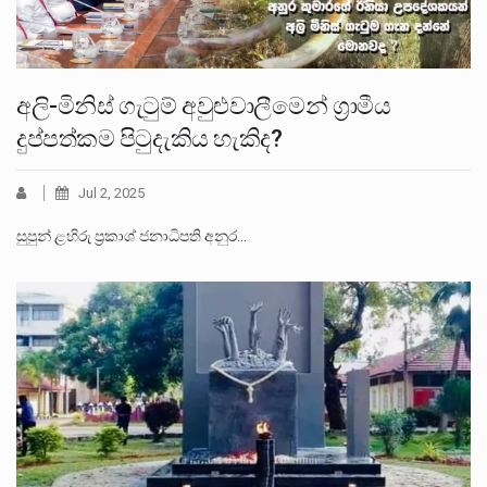
අලි-මිනිස් ගැටුම් අවුළුවාලීමෙන් ග්‍රාමීය
දුප්පත්කම පිටුදැකිය හැකිද?
Jul 2, 2025
සුපුන් ළහිරු ප්‍රකාශ් ජනාධිපති අනුර…