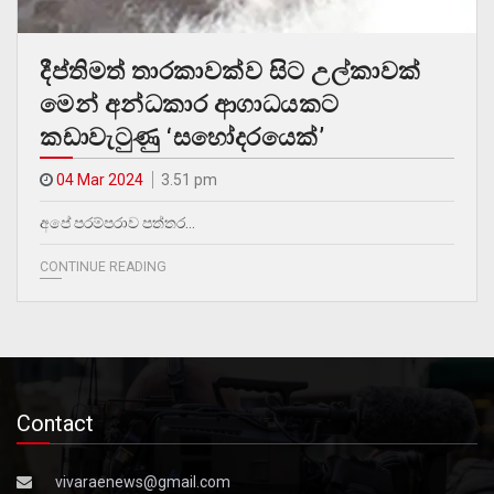
දීප්තිමත් තාරකාවක්ව සිට උල්කාවක්
මෙන් අන්ධකාර ආගාධයකට
කඩාවැටුණු ‘සහෝදරයෙක්’
04 Mar 2024
3.51 pm
අපේ පරම්පරාව පත්තර…
CONTINUE READING
Contact
vivaraenews@gmail.com