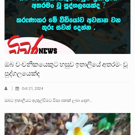
ඔබ වංචනිකයෙකුට හසුව ඉතාලියේ අතරමං වූ
පුද්ගලයෙක්ද
Oct 21, 2024
ඔබට ඉතාලියට ඇතුල්වීමට වීසා පතක් ලබා දෙන…