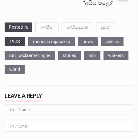
“අයිය මළෝ”
Posted in:
ආර්ථික
දේශීය පුවත්
පුවත්
TAGS:
mahinda rajapaksa
news
politics
ranil wickremesinghe
stories
unp
workers
world
LEAVE A REPLY