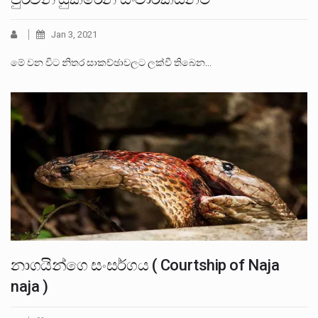
Jan 3, 2021
මේ වන විට නිතර සාකච්ඡාවලට ලක්වී තිබෙන…
නාගයින්ගෙ සංසර්ගය ( Courtship of Naja
naja )