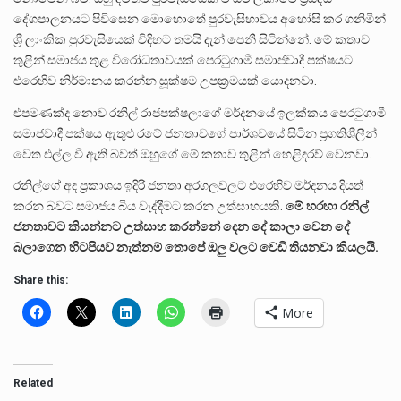
දේශපාලනයට පිවිසෙන මොහොතේ පුරවැසිභාවය අහෝසි කර ගනිමින්
ශ්‍රී ලාංකික පුරවැසියෙක් විදිහට තමයි දැන් පෙනී සිටින්නේ. මේ කතාව
තුළින් සමාජය තුළ විරෝධතාවයක් පෙරටුගාමී සමාජවාදී පක්ෂයට
එරෙහිව නිර්මානය කරන්න සූක්ෂම උපක්‍රමයක් යොදනවා.
එපමණක්ද නොව රනිල් රාජපක්ෂලාගේ මර්දනයේ ඉලක්කය පෙරටුගාමී
සමාජවාදී පක්ෂය ඇතුළු රටේ ජනතාවගේ පාර්ශවයේ සිටින ප්‍රගතිශීලීන්
වෙත එල්ල වී ඇති බවත් ඔහුගේ මේ කතාව තුළින් හෙළිදරව් වෙනවා.
රනිල්ගේ අද ප්‍රකාශය ඉදිරි ජනතා අරගලවලට එරෙහිව මර්දනය දියත්
කරන බවට සමාජය බිය වැද්දීමට කරන උත්සාහයකි.
මේ හරහා රනිල්
ජනතාවට කියන්නට උත්සාහ කරන්නේ දෙන දේ කාලා වෙන දේ
බලාගෙන හිටපියව් නැත්නම් තොපේ ඔලු වලට වෙඩි තියනවා කියලයි.
Share this:
More
Related