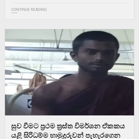
CONTINUE READING
සුව වීමට ප්‍රථම ත්‍රස්‌ත විමර්ශන ඒකකය
යළි සිරිධම්ම හාමුදුරුවන් පැහැරගෙන