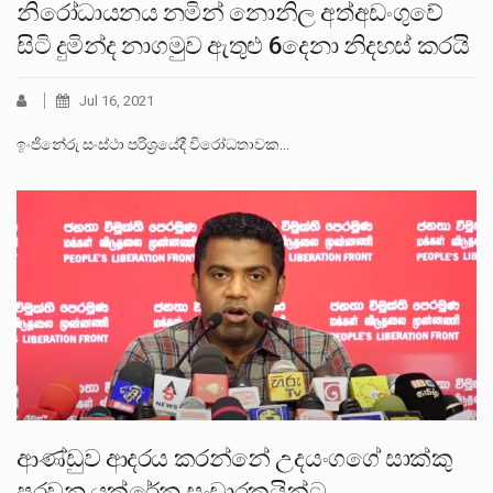
නිරෝධායනය නමින් නොනිල අත්අඩංගුවේ
සිටි දුමින්ද නාගමුව ඇතුළු 6දෙනා නිදහස් කරයි
Jul 16, 2021
ඉංජිනේරු සංස්ථා පරිශ්‍රයේදී විරෝධතාවක…
ආණ්ඩුව ආදරය කරන්නේ උදයංගගේ සාක්කු
පුරවන යුක්රේන සංචාරකයින්ට