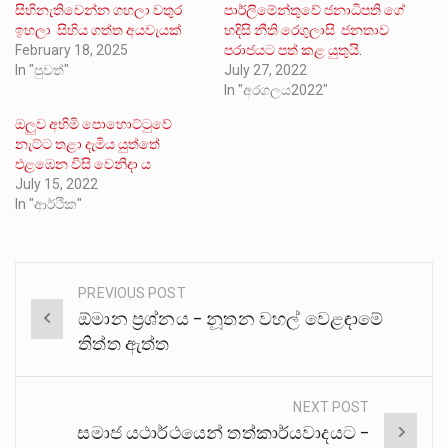
සිහිනැතිවෙන්න ගහලා වතුර
පාර්ලිමේන්තුවේ ජනාධිපති ගේ
ඉහලා සිහිය ගත්ත අයවැයක්
හදිසි නීති රෙගුලාසි ජනතාව
February 18, 2025
පරාජයට පත් කළ යුතුයි.
In "පුවත්"
July 27, 2022
In "අරගලය2022"
ඔලුව අහිමි පොහොට්ටුවේ
නැට්ට තළා දැමිය යුත්තේ
එළඹෙන විසි වෙනිදා ය
July 15, 2022
In "ආර්ථික"
PREVIOUS POST
Post
ඕමාන ප්‍රශ්නය – නූතන වහල් වෙළඳාමේ
navigation
තිත්ත ඇත්ත
NEXT POST
සමාජ යථාර්ථයෙන් තත්කාර්යවාදයට –