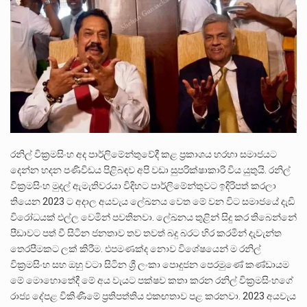
පසුගිය මැයි මස 31 දිනෙන් අවසන් වූ වසර තුළ ලොව පුරා විවිධ තනතුරු නාම වලින්…
මේ, දන්නා හඳුනන ලියන්නකුගේ නන්නාඳුනන අඩවියක සැරිසරා ලද ආස්වාදනීය මොහොතක සිංහාවලෝකනයකි .කෙටි කවියක දිගු බර…
වත්මන් ආණ්ඩුවේ ප්‍රධාන පාර්ශවකරුවා වන ජනතා විමුක්ති පෙරමුණේ කාලයක පටන් තිබුණු ප්‍රධාන සටන් පාඨයක් වූවේ…
රනිල් වික්‍රමසිංහ අද පාර්ලිමේන්තුවේදී කළ ප්‍රකාශය හරහා සමාජයට
දෙන්න හදන පණිවිඩය පිළිබඳව අපි වඩා සුපරික්ෂාකාරි විය යුතුයි. රනිල්
වික්‍රමසිංහ මුදල් ඇමැතිවරයා විදිහට පාර්ලිමේන්තුවට ඉදිරිපත් කරලා
තියෙන 2023 ට අදාල අයවැය ලේඛනය වෙත මේ වන විට සමාජයේ දැඩි
විරෝධයක් එල්ල වෙමින් පවතිනවා. ලේඛනය තුළින් සිදු කර තිබෙන්නේ
පීඩාවට පත් වී සිටින ජනතාව තව තවත් බදු බරට හිර කරමින් දැවැන්ත
තෙරපීමකට ලක් කිරීම. එපමණක්ද නොව විශේෂයෙන් ම රනිල්
වික්‍රමසිංහ සහ ඔහු වටා සිටින ශ්‍රී ලංකා පොදුජන පෙරමුණේ කණ්ඩායම
මේ මොහොතේදී මේ අය වැයට පක්ෂව කතා කරන රනිල් වික්‍රමසිංහගේ
රාජ්‍ය දේපළ විකිණීමේ ප්‍රතිපත්තිය එකඟතාව පළ කරනවා. 2023 අයවැය