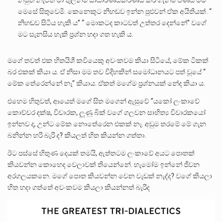
නමුත් නැවත මා තුලින්ම සාධාරණීයකරණය කර ගැනීම පිණිස මම
මෙසේ සිතුවෙමි. කෙනෙකුට නිහඬව ඉන්න පුළුවන් ඒක අයිතියක්. “
නිහඬව සිටිය හැකි ය” “ මොකටද කාටවත් උත්තර දෙන්නේ” වගේ
මට සැනසිය හැකි ප්‍රශ්න හදා ගත හැකි ය.
මගේ තවත් එක හිතයිශී කවියෙකු අවංකවම කියා සිටියේ, මේක ටිකක්
බර එකක් කියා ය. ඒ නිසා මම තව විදිහකින් සමෝධානයට පත් වූයේ “
මේක තේරෙන්නේ නෑ” කියාය. ඒකත් මගේම ප්‍රශ්නයක් නේද කියා ය.
එහෙම හිතුවත්, ආයෙත් මගේ සිත මගෙන් ඇසුවේ “යකෝ ලංකාවේ
කොච්චර දක්ෂ, විචාරක, ලූණු බික් වගේ ගලවන සාහිත්‍ය විචාරකයෝ
ඉන්නව ද, උන්ට මේක නොතේරෙන එකක් නෑ. අඩුම තරමේ මේ ගැන
බනින්න හරි බැරි ද? කියලත් හිත කියන්න ගත්තා.
ඊට පස්සේ හිතුණ දෙයක් තමයි, ඇත්තටම ලංකාවේ අයට පොතක්
කියවන්න කොහෙද වෙලාවක් තියෙන්නේ. හැමෝම ඉන්නේ ජීවන
අරගලයකනෙ. මගේ පොත කියවන්න වෙන වැඩක් නැද්ද? වගේ කියලා
හිත හදා ගත්තේ අවංකවම කියලා කියන්නත් බැරිද