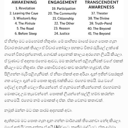
ඒ හින්දා මට මෙහෙමත් හිතුණා. මේ සාහිත්‍ය මාසේ මගෙ පොත ගැන
විචාර තරගයක් තියලා ඒ විචාර තෝරලා පහකට විතර රුපියල් ලක්ෂේ
ගානේ විතර දුන්නොත්, ගොඩක් දෙනෙක් කාලය අරගෙන ලියයි කියලා.
ඒ වුණාට ඒ අදහස එහෙම ආවට, මම කරන්නේ පළිගැනීමක් වගේ එකක්
කියලා මට හිතුණා. ඒක කොචිචර අවංකව කරන්න හැදුවත්, ඒක
පිලිගන්න බැරි පළිගැනීමක්. ඒ නිසා ඒකත් අත අරියා. දැන් ඉතින් වසරකුත්
ගත වෙලා. දැන් මේ පොත කුණු බක්කියට. එහෙම තමයි. ඔය වගේ
දේවල් ද නැති වෙලා තියෙන්නේ. ඒ ගැනමනේ කියන්නෙත්. එහෙමනම්
මොකටද උඹ තැවෙන්නේ. පොතක් ලියන්නේ සල්ලි හම්බ කරන්න
නෙමෙයි. එහෙම නම් මොකක් ද ඒක. ඒක වෙනම කතාවක්.
නමුත් ඔන්න මට එක පාරම අදහසක් අවා.
ඇත්තටම මට පොත ගැන දැන ගන්න මාර්ගයක් තියෙනවා නේද කියලා.
මගේ අත් පිටපත දුන්නා ඒ අයි (AI)වලට. කෘතීම බුද්ධියට. ඒක දැම්මා