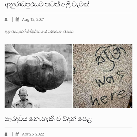
අනුරාධපුරයට තවත් අලි වැටක්
Aug 12, 2021
අනුරාධපුර දිස්ත්‍රික්කයේ ගම්මාන රැසක…
පැරදවිය නොහැකි ඒ වදන් පෙළ
Apr 25, 2022