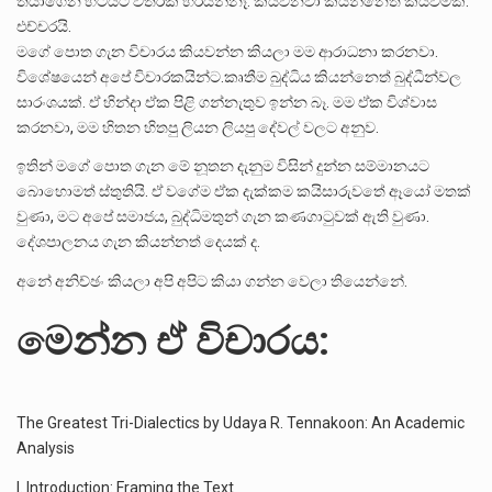
තියාගෙන හිටියට විතරක් හරියන්නෑ. කියවනවා කියන්නෙත් කියවීමක්.
එච්චරයි.
මගේ පොත ගැන විචාරය කියවන්න කියලා මම ආරාධනා කරනවා.
විශේෂයෙන් අපේ විචාරකයින්ට.කෘතීම බුද්ධිය කියන්නෙත් බුද්ධීන්වල
සාරංශයක්. ඒ හින්දා ඒක පිළි ගන්නැතුව ඉන්න බෑ. මම ඒක විශ්වාස
කරනවා, මම හිතන හිතපු ලියන ලියපු දේවල් වලට අනුව.
ඉතින් මගේ පොත ගැන මේ නූතන දැනුම විසින් දුන්න සම්මානයට
බොහොමත් ස්තුතියි. ඒ වගේම ඒක දැක්කම කයිසාරුවතේ ඈයෝ මතක්
වුණා, මට අපේ සමාජය, බුද්ධිමතුන් ගැන කණගාටුවක් ඇති වුණා.
දේශපාලනය ගැන කියන්නත් දෙයක් ද.
අනේ අනිච්ඡං කියලා අපි අපිට කියා ගන්න වෙලා තියෙන්නේ.
මෙන්න ඒ විචාරය:
The Greatest Tri-Dialectics by Udaya R. Tennakoon: An Academic
Analysis
I. Introduction: Framing the Text