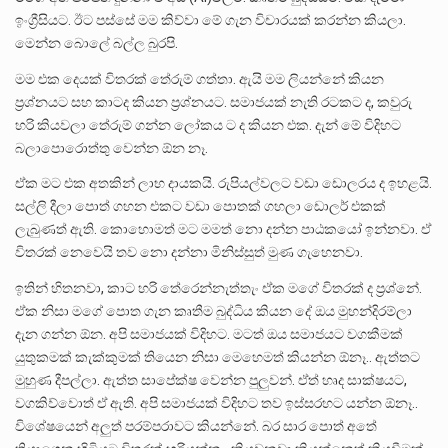
ඉංග්‍රීසියට. ඊට පස්සේ මම කිව්වා මේ ගැන විචාරයක් කරන්න කියලා.
මෙන්න බොලේ බල්ල බුරපි.
මම එක දෙයක් විතරක් තේරුම් ගත්තා. ඇයි මම ලියන්නේ කියන
ප්‍රශ්නයට සහ කාටද කියන ප්‍රශ්නයට. සමාජයක් නැති රටකට ද, කවුරු
හරි කියවලා තේරුම් ගන්න ලෝකය ට ද කියන එක. දැන් මේ විදිහට
බලාපොරොත්තු වෙන්න ඕන නෑ.
ඒක මට එක අතකින් ලාභ දායකයි. රුපියල්වලට වඩා ඩොලරය ද ඉහළයි.
සල්ලි දීලා පොත් ගහන එකට වඩා පොතක් ගහලා ඩොලර් එකක්
ලැබුණත් ඇති. කොහොමත් මට මමත් නො දන්න පාඨකයෝ ඉන්නවා. ඒ
විතරක් නෙවෙයි තව නො දන්නා මිනිස්සුත් මුණ ගැහෙනවා.
ඉතින් හිතනවා, කාට හරි තේරෙන්නැත්තැං ඒක මගේ විතරක් ද ප්‍රශ්නේ.
ඒක නිසා මගේ පොත ගැන කෘතීම බුද්ධිය කියන දේ ඔය මුහන්දිරම්ලා
දැන ගන්න ඕන. අපි සමාජයක් විදිහට. මටත් ඔය සමාජයට වගකීමක්
යුතුකමක් කැක්කුමක් තියෙන නිසා මෙහෙමත් කියන්න ඕනෑ.. ඇත්තට
මුහුණ දීපල්ලා. ඇත්ත සාපේක්ෂ වෙන්න පුලුවන්. ඒත් හෘද සාක්ෂයට,
වගකිව්වොත් ඒ ඇති. අපි සමාජයක් විදිහට තව ඉස්සරහට යන්න ඕනෑ..
විශේෂයෙන් අලුත් පරම්පරාවට කියන්නේ. බර සාර පොත් අතේ