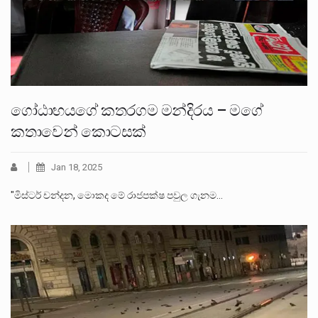
ගෝඨාභයගේ කතරගම මන්දිරය – මගේ
කතාවෙන් කොටසක්
Jan 18, 2025
"මිස්ටර් චන්දන, මොකද මේ රාජපක්ෂ පවුල ගැනම…