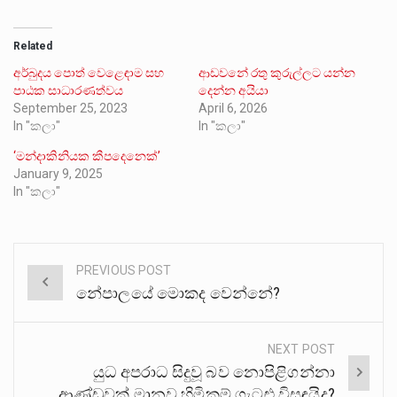
Related
අර්බුදය පොත් වෙළෙඳාම සහ
ආඩවනේ රතු කුරුල්ලට යන්න
පාඨක සාධාරණත්වය
දෙන්න අයියා
September 25, 2023
April 6, 2026
In "කලා"
In "කලා"
‘මන්දාකිනියක කීපදෙනෙක්’
January 9, 2025
In "කලා"
PREVIOUS POST
Post
නේපාලයේ මොකද වෙන්නේ?
navigation
NEXT POST
යුධ අපරාධ සිදුවූ බව නොපිළිගන්නා
ආණ්ඩුවක් මානව හිමිකම් ගැටළු විසඳයිද?