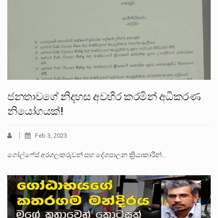
ජනතාවගේ නිදහස අවහිර කරමින් අධිකරණ
නියෝගයක්!
Feb 3, 2023
ගෝල්ෆේස් අරගලකරුවන් සහ දේශපාලන ක්‍රියාකාරීන්…