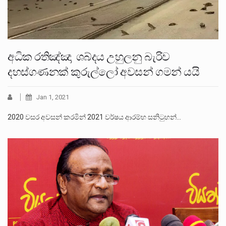
අධික රතිඤ්ඤා ශබ්දය උහුලනු බැරිව
දහස්ගණනක් කුරුල්ලෝ අවසන් ගමන් යයි
Jan 1, 2021
2020 වසර අවසන් කරමින් 2021 වර්ෂය ආරම්භ සනිටුහන්…