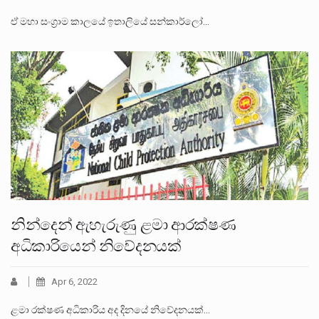
ඒ මහා සංග්‍රාම කාලයේ ඉතාලියේ සන්කාර්ලෝ…
නින්දෙන් ඇහැරුණු ළමා ආරක්ෂණ
අධිකාරියෙන් නිවේදනයක්
Apr 6, 2022
ළමා රක්ෂණ අධිකාරිය අද දිනයේ නිවේදනයක්…