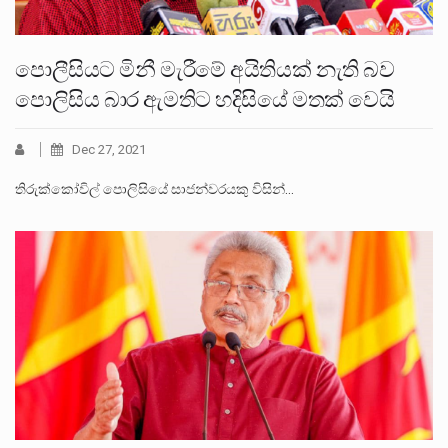
පොලීසියට මිනී මැරීමේ අයිතියක් නැති බව
පොලිසිය බාර ඇමතිට හදිසියේ මතක් වෙයි
Dec 27, 2021
තිරුක්කෝවිල් පොලිසියේ සාජන්වරයකු විසින්…