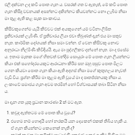
එලි දක්වන ලද කවි පොත ගැන ය. වසරක් ගත ව ඇතැත්, මේ කවි පොත
ගැන කිසිදු වචනයක් අසන්නට දකින්නට කියවන්නට නො ලැබීම නිසා
මා තුළ ඇති කළ සැක සාංකාවය.
කිසිවකුගෙන්ම යැයි කිව්වට එක් අයකුගෙන් යම් වටිනා ලිඛිත
ප්‍රතිචාරයක් ලැබිණි. ඒ ප්‍රතිචාරය ලියා එවා තිබුණත් දැන් එය මා සතුව
නැත. කාර්මික දෝශයක් නිසා සමා වන්න. ඒ වෙන කිසිවකු නොව
අනුරාධා නිල්මිණි කිවිඳියයි. ඇය මා පුද්ගලිකව දන්නේ නැත. මා ද එසේම
ය. ඉතාම මෑතක මගේ හිතවත් චන්දිම සොයුරා මේ පොත ගැන ලියන්නට
කියා එක් සහෝදරයෙකුට ආරාධනා කිරීම සහ ඔහු පසුව පොත මිලට
ගෙන කියවා පොත ගැන කියා ඇති අදහස් නිසා මගේ කුතුහලය නැවත්
වැඩි විය. ප්‍රශ්න කිරීම මා තුළම ඇති වූයේ මා ද පෘතජ්ජනයකු නිසා ය.
ලංකාවේ සමාජය ගැන අවම තරමින් හෝ විශ්වාසයක් තබා සිටින නිසා
ය.
මා දැන ගත යුතු ප්‍රධාන කාරණා 2 ක් මට ඇත.
කවුද ඇත්තටම මේ පොත කිය වූයේ?
එහෙම නම් හොඳයි හෝ නරකයි යන දෙකෙන් එකක් තිබිය හැකි ය.
ඒ ගැන කියන්නට කෙනෙක් නැති ද?