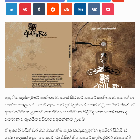
ලාල් කාන්ත ඇමතිවරයා අධිකරණ විනිශ්චයකාරවරුන්ගේ විශ්‍රාම යෑමේ වයස සම්බන්ධයෙන් නිහඬව සිටින ලෙස තමාට දැනුම් දුන්…
2011 වසරේදී දේශපාලන හා මානව හිමිකම් ක්‍රියාකාරීන් වන ලලිත්කුමාර් වීරරාජ් සහ කුගන් මුරුගානන්දන් යාපනයේදී අතුරුදන්…
ගොවියන්ගේ ප්‍රශ්න, ධීවරයන්ගේ ප්‍රශ්න, සෞඛය ප්‍රශ්න, වැටු ප්‍ර්ශ්න, රැකියා විරහිත ප්‍රශ්න මේ සියලු ප්‍රශ්නවලට තනි…
පසු ගිය සැප්තැම්බර් සාහිත්‍ය මාසයේ සිට මේ වසරේ සාහිත්‍ය මාසය දක්වා
වසරක කාලයක් ගත වී ඇත. දැන් ලහි ලහියේ පොත් එළි දකිමින් තිබේ. ඒ
අතර සම්මාන උත්සව සහ ඒවායේ සම්මාන පිළිබඳ නොයෙක් කතා ද
සම්මාන ද, ඇගයීම් ද විචාර ද අසන්නට ලැබේ.
ඒ අතරේ වරින් වර මට මගෙන්ම සැක කටයුතු ප්‍රශ්න අසමින් සිටිමි. ඒ
වෙන දෙයක් ගැන නොවේ. මා විසින් ගිය වසරේ සැප්තැම්බර් මාසයේ දී