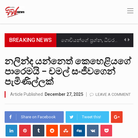
BREAKING NEWS
ගොවියන්ගේ ප්‍රශ්න, ධීවරයන්ගේ ප්‍රශ්න, සෞඛය ප්‍රශ්න, වැටු ප්‍ර්ශ්න, රැකියා විරහිත ප්‍රශ්න මේ සියලු ප්‍රශ්නවලට තනි…
මේ, දන්නා හඳුනන ලියන්නකුගේ නන්නාඳුනන අඩවියක සැරිසරා ලද ආස්වාදනීය මොහොතක සිංහාවලෝකනයකි .කෙටි කවියක දිගු බර…
නලින්ද යන්නෙත් කෙහෙළියගේ
පාරෙමයි – චමල් සංජීවගෙන්
වත්මන් ආණ්ඩුවේ ප්‍රධාන පාර්ශවකරුවා වන ජනතා විමුක්ති පෙරමුණේ කාලයක පටන් තිබුණු ප්‍රධාන සටන් පාඨයක් වූවේ…
පැමිණිල්ලක්
සංවිධානාත්මක අපරාධකරුවකු වන ලොකු පැටිගේ ප්‍රධාන වෙඩික්කරු බවට සැක කරන ගිං ගඟේ ගිල්වා මරා දමා…
Article Published:
December 27, 2025
LEAVE A COMMENT
උපරිමාධිකරණ විනිශ්චයකාරවරුන්ගේ හා ඉන් පහළ විනිශ්චයකාරවරුන්ගේ විශ්‍රාම වයස දීර්ඝ කිරීම සඳහා සකස් කර ඇති විසිදෙවන…
බන්ධනාගාර රැදවියන් 1,021 දෙනෙකු ඉකුත් වසර පහක කාලය තුලදී (2020 ජනවාරි 01 සිට 2025 දෙසැම්බර්…
Share on Facebook
Tweet this!
මහර බන්ධනාගාරයේ අද ඇතිවූ සිද්ධියෙන් තුවාල ලැබූ බව කියන රැඳවියන් ගණන ඉහළ ගොස් තිබේ. ඒ…