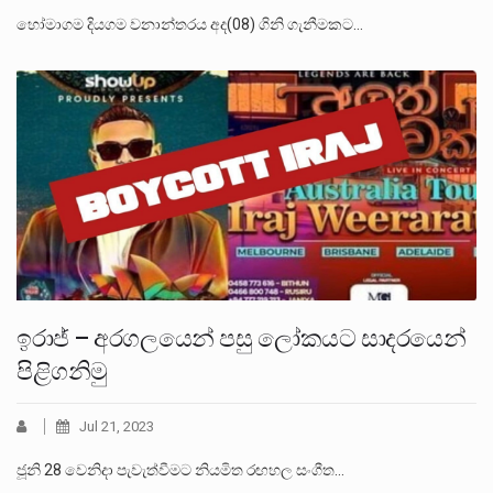
හෝමාගම දියගම වනාන්තරය අද(08) ගිනි ගැනීමකට…
ඉරාජ් – අරගලයෙන් පසු ලෝකයට සාදරයෙන්
පිළිගනිමු
Jul 21, 2023
ජූනි 28 වෙනිදා පැවැත්වීමට නියමිත රඟහල සංගීත…