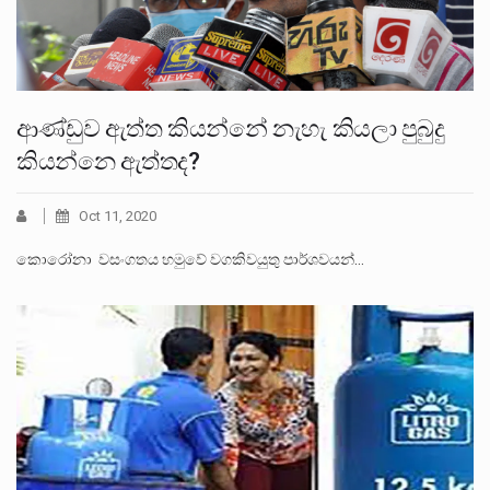
ආණ්ඩුව ඇත්ත කියන්නේ නැහැ කියලා පුබුදු
කියන්නෙ ඇත්තද?
Oct 11, 2020
කොරෝනා වසංගතය හමුවේ වගකිවයුතු පාර්ශවයන්…