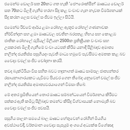
එමෙන්ම ඩොලර් සත 20කට ගත හැකි ‘ජෙෆරොක්සීන්’ ඖෂධය ඩොලර්
සත 70කට මිලදී ගැනීම හරහා සිදු කළ වංචාව ගැන නැවත විමර්ශනයක්
සිදු කරන ලෙස චමල් සංජීවම ඉල්ලා සිටියි.
එමෙන්ම රිච්වේ ආර්ය ළමා රෝහල ඇතුළු රෝහල් ගණනාවක
නිර්වින්දන සහ ළමා ඖෂධවල පවතින බරපතළ හිඟය සහ කොළඹ
ජාතික රෝහලේ රුපියල් මිලියන 2500ක ප්‍රතික්‍රීයක වංචාව සහ
උපකරණ මිලදී ගැනීමේ වංචා යටපත් කිරීම යනාදී පිළිබඳව අමාත්‍ය
නලින්ද ජයතිස්ස පසුගියදා පැවති මාධ්‍ය හමුවේ පැවසීමට අමතක කළ බව
වෛද්‍ය චමල් සංජීව චෝදනා කරයි.
තවද බැක්ටීරියා විස සහිත බවට හඳුනාගත් ඖෂධ සාම්පල ජාත්‍යන්තර
රසායනාගාරයකට යැවීමට පියවර ගෙන තිබේද යනුවෙන් චමල් සංජීව
නලින්ද ජයතිස්ස අමාත්‍යවරයාගෙන් විමසා තිබේ.
මේ අතර ප්‍රමිතියෙන් තොර ඖෂධ සම්බන්ධයෙන් විමර්ශනය කිරීමට
පත්කර ඇති කමිටු පිළිබඳව තමන්ට කිසිදු විශ්වාසයක් නොමැති බව
වෛද්‍ය චමල් සංජීව පවසයි.
පසුගිය පාලන සමයේ බාල ඖෂධ හේතුවෙන් රෝගීන් මියගිය
අවස්ථාවේදී, වර්තමාන වෛද්‍ය සැපයුම් අංශයේ අධ්‍යක්ෂ විශේෂඥ