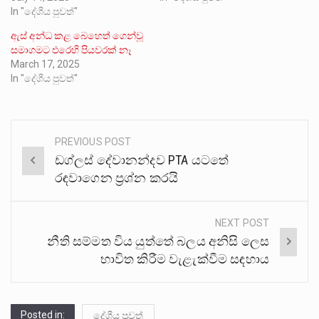
In "දේශීය පුවත්"
ඇස් අන්ධ කළ බෙහෙත් ගෙන්වූ
සමාගමට එරෙහි පියවරක් නෑ
March 17, 2025
In "දේශීය පුවත්"
PREVIOUS POST
Post
ඩග්ලස් දේවානන්දව PTA යටතේ
navigation
රඳවාගෙන ප්‍රශ්න කරයි
NEXT POST
නීති සම්මත විය යුත්තේ බලය අනිසි ලෙස
භාවිත කිරීම වැළැක්වීම සඳහාය
Posted in:
දේශීය පුවත්