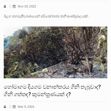
Nov 30, 2022
ඊළග මහමැතිවරණයෙන් ජවිපෙ/ජාජබ තනි ආණ්ඩුබලයක්…
හෝමාගම දියගම වනාන්තරය ගිනි තැබූවාද?
ගිනි ගත්තද? කුමන්ත්‍රණයක් ද?
Mar 9, 2026