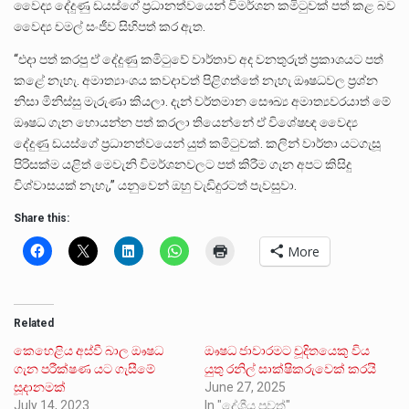
වෛද්‍ය දේදුණු ඩයස්ගේ ප්‍රධානත්වයෙන් විමර්ශන කමිටුවක් පත් කළ බව
වෛද්‍ය චමල් සංජීව සිහිපත් කර ඇත.
“එදා පත් කරපු ඒ දේදුණු කමිටුවේ වාර්තාව අද වනතුරුත් ප්‍රකාශයට පත්
කළේ නැහැ. අමාත්‍යාංශය කවදාවත් පිළිගත්තේ නැහැ ඖෂධවල ප්‍රශ්න
නිසා මිනිස්සු මැරුණා කියලා. දැන් වර්තමාන සෞඛ්‍ය අමාත්‍යවරයාත් මේ
ඖෂධ ගැන හොයන්න පත් කරලා තියෙන්නේ ඒ විශේෂඥ වෛද්‍ය
දේදුණු ඩයස්ගේ ප්‍රධානත්වයෙන් යුත් කමිටුවක්. කලින් වාර්තා යටගැසූ
පිරිසක්ම යළිත් මෙවැනි විමර්ශනවලට පත් කිරීම ගැන අපට කිසිදු
විශ්වාසයක් නැහැ,” යනුවෙන් ඔහු වැඩිදුරටත් පැවසුවා.
Share this:
More
Related
කෙහෙළිය අස්වී බාල ඖෂධ
ඖෂධ ජාවාරමට චූදිතයෙකු විය
ගැන පරීක්ෂණ යට ගැසීමේ
යුතු රනිල් සාක්ෂිකරුවෙක් කරයි
සූදානමක්
June 27, 2025
July 14, 2023
In "දේශීය පුවත්"