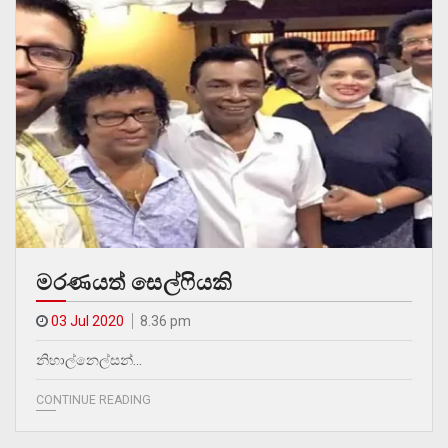
මරණයත් සෙල්ෆියකි
03 Jul 2020
8.36 pm
නිහාල්නෙල්සන්…
CONTINUE READING