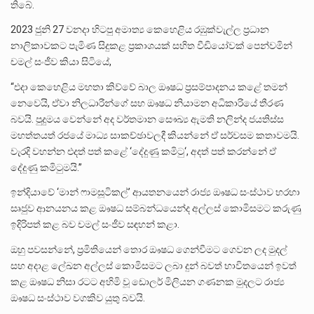
තිබේ.
2023 ජුනි 27 වනදා හිටපු අමාත්‍ය කෙහෙළිය රඹුක්වැල්ල ප්‍රධාන
නාලිකාවකට පැමිණ සිදුකළ ප්‍රකාශයක් සහිත වීඩියෝවක් පෙන්වමින්
චමල් සංජීව කියා සිටියේ,
“එදා කෙහෙළිය මහතා කිව්වේ බාල ඖෂධ ප්‍රසම්පාදනය කළේ තමන්
නෙවෙයි, ඒවා නිලධාරීන්ගේ සහ ඖෂධ නියාමන අධිකාරියේ තීරණ
බවයි. පුදුමය වෙන්නේ අද වර්තමාන සෞඛ්‍ය ඇමති නලින්ද ජයතිස්ස
මහත්තයත් රජයේ මාධ්‍ය සාකච්ඡාවලදී කියන්නේ ඒ සර්වසම කතාවමයි.
වැරදි වහන්න එදත් පත් කළේ ‘දේදුණු කමිටු‘, අදත් පත් කරන්නේ ඒ
දේදුණු කමිටුමයි.”
ඉන්දියාවේ ‘මාන් ෆාමසූටිකල්’ ආයතනයෙන් රාජ්‍ය ඖෂධ සංස්ථාව හරහා
සෘජුව ආනයනය කළ ඖෂධ සම්බන්ධයෙන්ද අල්ලස් කොමිසමට කරුණු
ඉදිරිපත් කළ බව චමල් සංජීව සඳහන් කළා.
ඔහු පවසන්නේ, ප්‍රමිතියෙන් තොර ඖෂධ ගෙන්වීමට ගෙවන ලද මුදල්
සහ අදාළ ලේඛන අල්ලස් කොමිසමට ලබා දුන් බවත් භාවිතයෙන් ඉවත්
කළ ඖෂධ නිසා රටට අහිමි වූ ඩොලර් මිලියන ගණනක මුදලට රාජ්‍ය
ඖෂධ සංස්ථාව වගකිව යුතු බවයි.