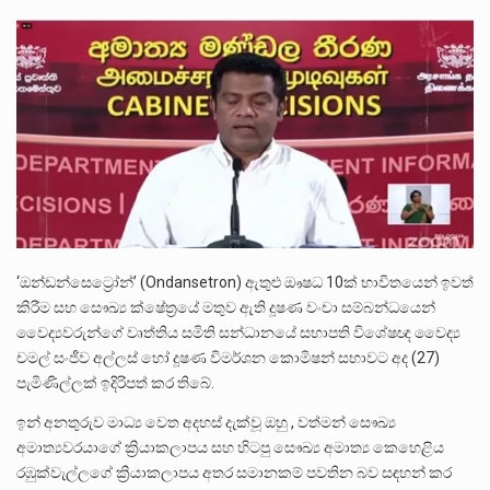
අගෝස්තු මස දෙවන ඉරිදා ලිට් රූම් සූම් සංවාදය පැවැත්වෙන්නේ "කතා කරන මහ වැව" නම් නකතාවක්…
ලාල් කාන්ත ඇමතිවරයා අධිකරණ විනිශ්චයකාරවරුන්ගේ විශ්‍රාම යෑමේ වයස සම්බන්ධයෙන් නිහඬව සිටින ලෙස තමාට දැනුම් දුන්…
2011 වසරේදී දේශපාලන හා මානව හිමිකම් ක්‍රියාකාරීන් වන ලලිත්කුමාර් වීරරාජ් සහ කුගන් මුරුගානන්දන් යාපනයේදී අතුරුදන්…
‘ඔන්ඩන්සෙට්‍රෝන්’ (Ondansetron) ඇතුළු ඖෂධ 10ක් භාවිතයෙන් ඉවත්
කිරීම සහ සෞඛ්‍ය ක්ෂේත්‍රයේ මතුව ඇති දූෂණ වංචා සම්බන්ධයෙන්
වෛද්‍යවරුන්ගේ වෘත්තිය සමිති සන්ධානයේ සභාපති විශේෂඥ වෛද්‍ය
චමල් සංජීව අල්ලස් හෝ දූෂණ විමර්ශන කොමිෂන් සභාවට අද (27)
පැමිණිල්ලක් ඉදිරිපත් කර තිබේ.
ඉන් අනතුරුව මාධ්‍ය වෙත අදහස් දැක්වූ ඔහු , වත්මන් සෞඛ්‍ය
අමාත්‍යවරයාගේ ක්‍රියාකලාපය සහ හිටපු සෞඛ්‍ය අමාත්‍ය කෙහෙළිය
රඹුක්වැල්ලගේ ක්‍රියාකලාපය අතර සමානකම් පවතින බව සඳහන් කර