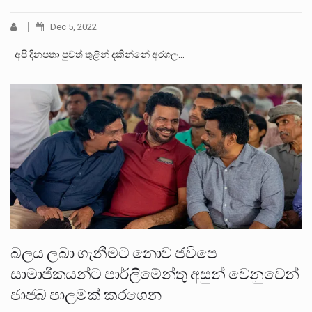
Dec 5, 2022
අපි දිනපතා පුවත් තුළින් දකින්නේ අරගල…
බලය ලබා ගැනීමට නොව ජවිපෙ
සාමාජිකයන්ට පාර්ලිමේන්තු අසුන් වෙනුවෙන්
ජාජබ පාලමක් කරගෙන