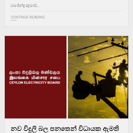
ගජේන්ද්‍ර කුමාර්…
CONTINUE READING
නව විදුලි බල පනතෙන් විධායක ඇමති