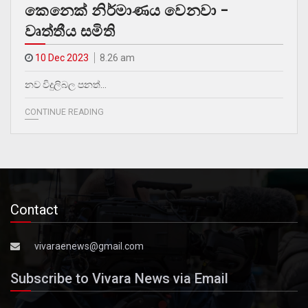
කෙනෙක් නිර්මාණය වෙනවා –
වෘත්තීය සමිති
10 Dec 2023
8.26 am
නව විදුලිබල පනත්…
CONTINUE READING
Contact
vivaraenews@gmail.com
Subscribe to Vivara News via Email