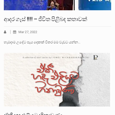
ආදර ගෑස් !!!! – ජීවිත පිළිබඳ කතාවක්
Mar 27, 2022
හැමදාම උදේට පැය දෙකක් විතර මම වැඩට යන්න…