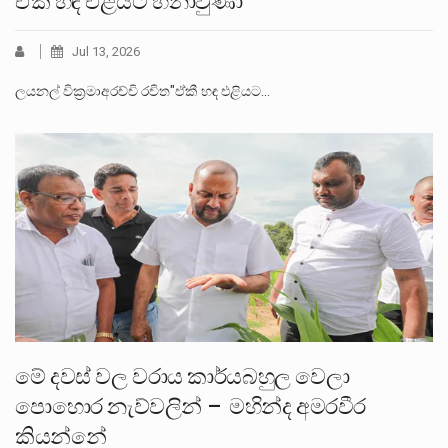
ඒකී හඳ එළියට හිනාවුණා
Jul 13, 2026
ලයනල් වික්‍රමාඅරච්චි රචිත"ඒකී හඳ එළියට…
මේ දවස් වල වරාය කාර්යබහුල වෙලා
පොහොර නැව්වලින් – මහින්ද අමරවීර
කියන්නේ