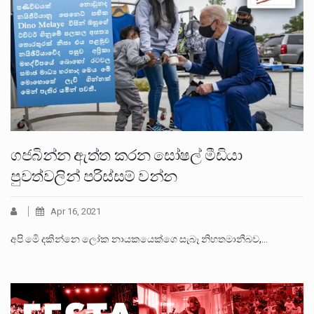
ගජබින්න ඇත්ත කරන සෝෂල් මීඩියා
පුවත්වලින් පරිස්සම් වන්න
Apr 16, 2021
අපි මෙි දකින්නෙ ලෝක නායකයෙක්ගෙ සැබෑ නිහතමානීබව,…