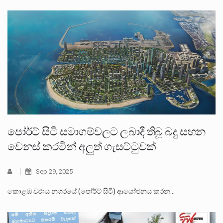
පෝර්ට් සිටි සමාගම්වලට ලබාදී තිබූ බදු සහන
වෙනස් කරමින් අලුත් ගැසට්ටුවක්
Sep 29, 2025
කොළඹ වරාය නගරයේ (පෝර්ට් සිටි) ආයෝජනය කරන…