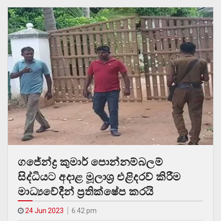
ගජේන්ද්‍ර කුමාර් පොන්නම්බලම්
සිද්ධියට අදාළ මූලාශ්‍ර එළිදරව් කිරීම
මාධ්‍යවේදීන් ප්‍රතික්ෂේප කරයි
24 Jun 2023
6.42 pm