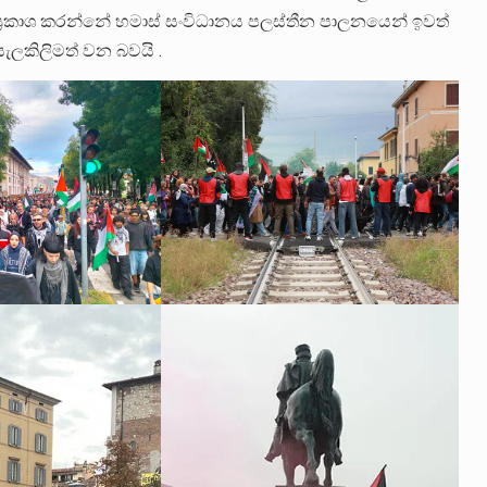
ි ප්‍රකාශ කරන්නේ හමාස් සංවිධානය පලස්තීන පාලනයෙන් ඉවත්
 සැලකිලිමත් වන බවයි .