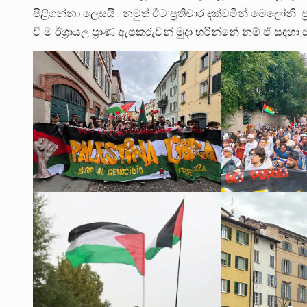
පිළිගන්නා ලෙසයි . නමුත් ඊට ප්‍රතිචාර දක්වමින් මෙලෝන
වී ම ඊශ්‍රායල ප්‍රාණ ඇපකරුවන් මුදා හරින්නේ නම් ඒ සඳහා