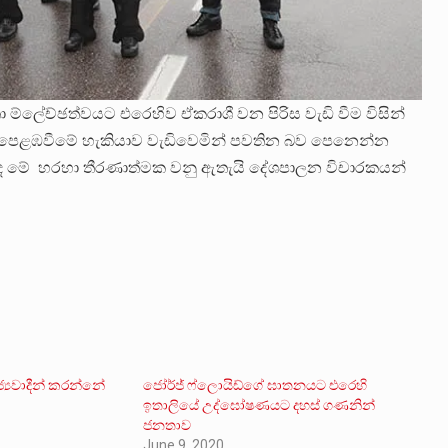
්ලේච්ඡත්වයට එරෙහිව ඒකරාශී වන පිරිස වැඩි වීම විසින්
ට පෙළඹවීමේ හැකියාව වැඩිවෙමින් පවතින බව පෙනෙන්න
 මේ හරහා තීරණාත්මක වනු ඇතැයි දේශපාලන විචාරකයන්
්‍යවාදීන් කරන්නේ
ජෝර්ජ් ෆ්ලොයිඩ්ගේ ඝාතනයට එරෙහි
ඉතාලියේ උද්ඝෝෂණයට දහස් ගණනින්
ජනතාව
June 9, 2020