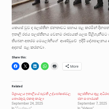
කෙසේ වුව ද පලස්තීන ජනතාවට සහාය පළ කරමින් දිනපතා ම
ඉතාලි රජය පලස්තීනය වෙනම රාජ්‍යයක් ලෙස පිළිගැනීම
තිබෙන අතරම මෙලෝනිගේ ආණ්ඩුවේ ඉදිරි දේශපාලනය ද
අදහස් පළ කරනවා .
Share this:
More
Related
ඊශ්‍රායලය ඉතාලියේ පැවති උද්ඝෝෂණවල
පලස්තීනය තුළ අධිරාජ
තොරතුරු එකතු කරලා
ජන සංහාරයක්
September 24, 2025
September 7, 2025
In "විශේෂාංග"
In "Videos"