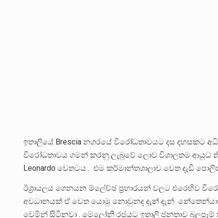
ඉතාලියේ Brescia නගරයේ විරෝධතාවයට දස දහසකට අධික 
විරෝධතාවය ගමන් කරනු ලැබුවේ ලොව විශාලතම ආයුධ නි
Leonardo වෙතටය . එම කර්මාන්තශාලාව වෙත දැඩි පොලිස්
ඊශ්‍රායලය ගෙනයන ම්ලේච්ඡ ප්‍රහාරයන් වලට එරෙහිව වි
අවධානයක් ඒ වෙත යොමු නොවුනද දැන් දැන් නේතෙන්යාහු
වෙමින් සිටිනවා . මෙලෝනි රජයට ඉතාලි ජනතාව බලපෑම් 