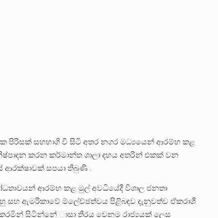
පිරිසක් සහභාගි වී සිටි අතර නගර මධ්‍යයෙන් ආරම්භ කළ
ෂ්පාදන කරන කර්මාන්ත ශාලා දහය අතරින් එකක් වන
 ආරක්ෂාවක් සපයා තිබුණි .
රෝධතාවයන් ආරම්භ කළ මුල් අවධියේදී විශාල ජනතා
 සහ ඇමරිකාවේ ම්ලේච්ඡත්වය පිළිබඳව දැනුවත්ව ඒකරාශී
කරමින් සිටින්නේ ාසා තීරය වෙනම රාජ්‍යයක් ලෙස