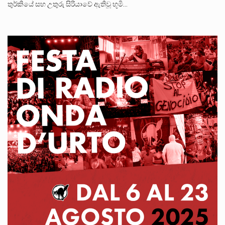
තුර්කියේ සහ උතුරු සිරියාවේ ඇතිවූ භූමි…