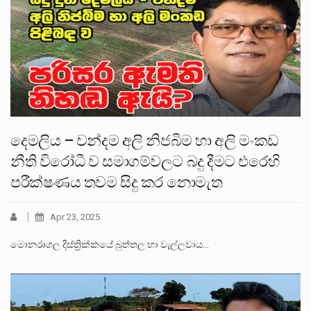
දෙමලිය – වන්දම අලි නිජබිම හා අලි මංකඩ
නීති විරෝධී ව සමාගම්වලට බදු දීමට එරෙහි
පරීක්ෂණය තවම සිදු කර නොමැත
Apr 23, 2025
මොනරාගල දිස්ත්‍රික්කයේ බුත්තල හා වැල්ලවාය…