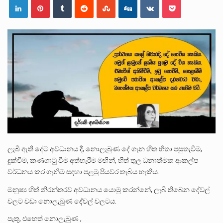
බන්ධනාගාර රැදවියන් 1,021 දෙනෙකු ඉකුත් වසර පහක කාලය තුලදී (2020 ජනවාරි 01 සිට 2025 දෙසැම්බර්…
දිවයින පුරා පිහිටි බන්ධනාගාරවල පවතින දැඩි තදබදය හේතුවෙන් බන්ධනාගාර පද්ධතිය තුළ දැඩි අවදානම් තත්ත්වයක් නිර්මාණය…
නව පරිසර පනත යටතේ ශබ්ද දූෂණය සම්බන්ධයෙන් කටයුතු කිරීමට නව රෙගුලාසි ගෙන ඒමට මධ්‍යම පරිසර…
ලැබී ඇති දේට අවධානය දී, නොලැබුණ දේ ගැන හිත හිතා පසුතැවීම,
දුක්වීම, කණගාටු වීම අත්හැරීම මඟින්, හිත් තුල ධනාත්මක ආකල්ප
වර්ධනය කර ගැනීම සඳහා පළමු පියවර තැබිය හැකිය.
මනුෂ්‍ය හිත් නිරන්තරව අවධානය යොමු කරන්නේ, ලැබී තිබෙන දේවල්
වලට වඩා නොලැබුණ දේවල් වලටය.
පැතූ, එහෙත් නොලැබුණ ,