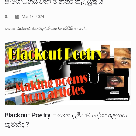
සංශෝධනය වහා ම නතර කළ යුතු ය
Mar 13, 2024
වන සංරක්ෂණ ජනරාල් නිශාන්ත එදිරිසිංහ ගේ…
Blackout Poetry – මකා දැමීමේ දේශපාලනය
කුමක්ද ?