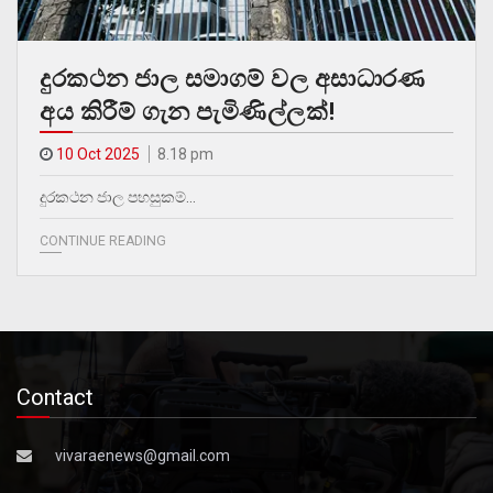
දුරකථන ජාල සමාගම් වල අසාධාරණ
අය කිරීම් ගැන පැමිණිල්ලක්!
10 Oct 2025
8.18 pm
දුරකථන ජාල පහසුකම්…
CONTINUE READING
Contact
vivaraenews@gmail.com