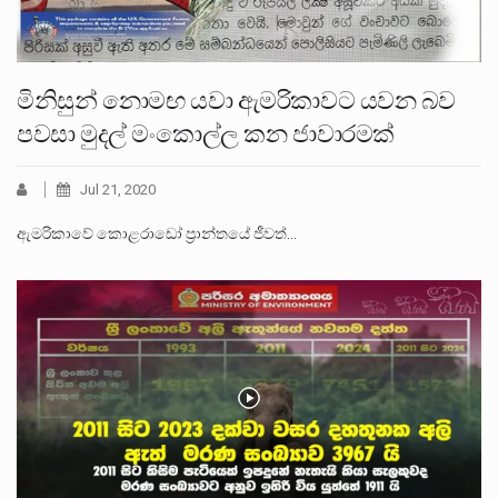
මිනිසුන් නොමඟ යවා ඇමරිකාවට යවන බව
පවසා මුදල් මංකොල්ල කන ජාවාරමක්
Jul 21, 2020
ඇමරිකාවේ කොළරාඩෝ ප්‍රාන්තයේ ජීවත්…