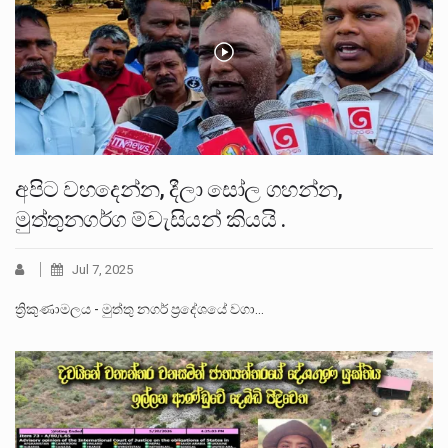
අපිට වහදෙන්න, දීලා සෝල ගහන්න,
මුත්තුනගර්ග ම්වැසියන් කියයි .
Jul 7, 2025
ත්‍රිකුණාමලය - මුත්තු නගර් ප්‍රදේශයේ වගා…