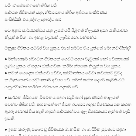
වටී. ඒ ඔස්සේ ගමන් කිරීම වටී.
සාර්ථක ජීවිතයක් යනු, නිර්වචනය කිරීම අතිශය සංකීර්ණය
සංසිද්ධිකි..එය පුද්ගලානුබද්ධ වේ.
මට අනුව සාර්ථකත්වය යනු උසස් යයි පිළිගත් නිලයක් දරන රැකියාවක
නියුක්ත වීම , හා ඉහළ වැටුපක් ලැබීම නොවන්නේය.
මනුෂ්‍ය ජීවිතය සමබර විය යුතුය. එසේ සමබර විය යුත්තේ මොනවායින්ද?
● මිනිසෙකුට ස්වාධීන ජීවිතයක් ගෙවීම සඳහා වැටුපක් හෝ වේතනයක්
ලැබිය යුතුය. ඒ සඳහා රැකියාවක, කර්මාන්තයක නියුක්ත විය යුතුය.
● තමන් යෙදෙන රැකියාව වේවා, කර්මාන්තය වේවා කවරකට වුවද
කැමැත්තෙන් යෙදීම ඉතාම අවශ්‍ය වේ. තමන් කරන දෙයට කැමති වීම
යනු ස්වාධීන සාර්ථක ජීවිතයක පදනම වේ.
● සාර්ථක ජීවිතයක විවේකය සඳහා වැඩි හෝ ප්‍රමාණවත් කාලයක්
වෙන්ව තිබීම වටී. තම තමන්ගේ ජීවන රටාවට අනුව විවේකය ගත කරන
අයුරු වෙනස් විය හැකි නමුත් සාර්ථකත්වය තුල විවේකයට ඇත්තේ වැඩි
ඉඩකි.
● ඉහත කරුණු සමබර වූ ජීවිතයක මානසික හා ශාරීරික සුවතාව සඳහා