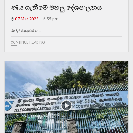
ණය ගැනීමේ මහලු දේශපාලනය
07 Mar 2023
6.55 pm
රනිල් වික්‍රමසිංහ…
CONTINUE READING