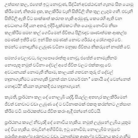
උත්සාහ කල, එහෙත් ඉටු නොවුණ, සිද්ධීන් අවස්ථාවන් ගැනම සිත යොමු
කිරීමෙන්, නිතරම දුක, කලකිරීම වැනි සිතිවිලි හිත තුල ලැගුම් ගනී. එවැනි
සිතිවිලි ඇති විට සාක්ෂාත් කරගත හැකි අරමුණු, කෙරෙහි ඇති වන
අවධානය බිඳී යන අතර, ඉදිරි දැක්මකට හිත යොමු නොවීම නිසා
කලකිරීම සමඟ කල් ගෙවීමෙන් ජීවිතය පිළිබඳව ඍණාත්මක ආකල්ප
පමණක් ඉතිරි වේ. ඉන් සිත පමණක් නොව ශරීරය ද රෝගාතුර වේ.
තමන්ට නොදැනීම ලැබුණ වටිනා මනුෂ්‍ය ජීවිතය නිකරුනේ නාස්ති වේ.
සමහර වෙලාවට, බලාපොරොත්තු නොවූ, එසේත් නොමැතිනම්
නොපැතූ නමුත් වටිනා දේවල් අපේ ජීවිත වලට එක්කාසු වේ.
අවධානයක් නොමැති නිසාම, කාලයක් ගතවන තුරු ඒ දේවල්
හඳුනාගැනීමට නොහැකි වුනත් ජන වහරේ එන ” කොයි දේ වෙන්නෙත්
හොඳටයි” කියන තැනකදී එය හඳුනාගැනේ.
කැමති, ප්‍රාර්ථනා කල දේ නොලැබී යද්දී, සියල්ල අතහැර කලකිරීමෙන්
ජීවත් වනවාට වඩා ලැබුණ දේ ට වටිනාකමක් එකතු කරන්නට උත්සාහ
කිරීම වටී. සාර්ථකත්වය ජීවිත කරා ඇදී එන්නේ එවිටයි.
ප්‍රාර්ථනය කලේ නිවැරදි දේ නොවිය හැකිය. නමුත් ලැබුනේ ලැබිය යුතුම
දේ වීය හැකිය. එබැවින් අහිමිවීම්, ඉටු නොවීම්, නොලැබීම් හමුවේ
පරාජිත ආකල්ප දරනවාට වඩා, ධනාත්මක ආකල්ප වර්ධනය කර ගැනීම