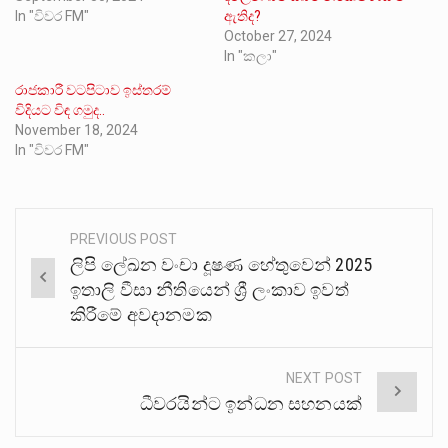
In "විවර FM"
ඇතිද?
October 27, 2024
In "කලා"
රාජකාරී වටපිටාව ඉස්තරම්
විදියට විඳ ගමුද..
November 18, 2024
In "විවර FM"
PREVIOUS POST
Post
ලිපි ලේඛන වංචා දූෂණ හේතුවෙන් 2025
navigation
ඉතාලි වීසා නීතියෙන් ශ්‍රී ලංකාව ඉවත්
කිරීමේ අවදානමක
NEXT POST
ධීවරයින්ට ඉන්ධන සහනයක්