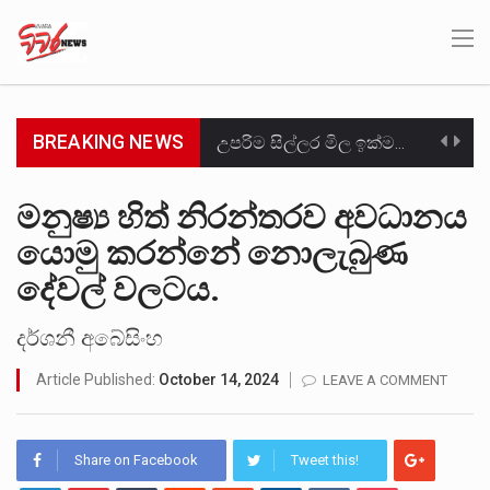
BREAKING NEWS
උපරිම සිල්ලර මිල ඉක්මවා රතු නාඩු සහල් වෙළෙඳපොළට සැපයීමේ චෝදනාවට වැරදිකරු වූ නිව් රත්න සහල්…
2011 වසරේදී දේශපාලන හා මානව හිමිකම් ක්‍රියාකාරීන් වන ලලිත්කුමාර් වීරරාජ් සහ කුගන් මුරුගානන්දන් යාපනයේදී අතුරුදන්…
මනුෂ්‍ය හිත් නිරන්තරව අවධානය
යොමු කරන්නේ නොලැබුණ
ගොවියන්ගේ ප්‍රශ්න, ධීවරයන්ගේ ප්‍රශ්න, සෞඛය ප්‍රශ්න, වැටු ප්‍ර්ශ්න, රැකියා විරහිත ප්‍රශ්න මේ සියලු ප්‍රශ්නවලට තනි…
දේවල් වලටය.
මේ, දන්නා හඳුනන ලියන්නකුගේ නන්නාඳුනන අඩවියක සැරිසරා ලද ආස්වාදනීය මොහොතක සිංහාවලෝකනයකි .කෙටි කවියක දිගු බර…
දර්ශනී අබේසිංහ
වත්මන් ආණ්ඩුවේ ප්‍රධාන පාර්ශවකරුවා වන ජනතා විමුක්ති පෙරමුණේ කාලයක පටන් තිබුණු ප්‍රධාන සටන් පාඨයක් වූවේ…
Article Published:
October 14, 2024
LEAVE A COMMENT
සංවිධානාත්මක අපරාධකරුවකු වන ලොකු පැටිගේ ප්‍රධාන වෙඩික්කරු බවට සැක කරන ගිං ගඟේ ගිල්වා මරා දමා…
උපරිමාධිකරණ විනිශ්චයකාරවරුන්ගේ හා ඉන් පහළ විනිශ්චයකාරවරුන්ගේ විශ්‍රාම වයස දීර්ඝ කිරීම සඳහා සකස් කර ඇති විසිදෙවන…
Share on Facebook
Tweet this!