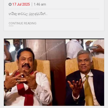
17 Jul 2025
1.46 am
හයිකු කව්වල මුහුණුවරින්…
CONTINUE READING