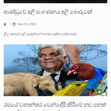
ආණ්ඩුවේ අලි සංගණනය අලි බොරුවක්
Nov 23, 2025
ශ්‍රී ලංකාවේ අලි ඇතුන්ගේ නවතම දත්ත වාර්තාවක්…
රජයේ වනාන්තර වෙන්දේසි කිරීමේ නව පනත්