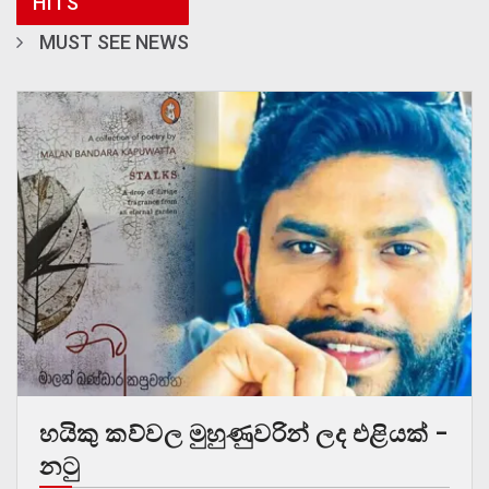
HITS
MUST SEE NEWS
හයිකු කව්වල මුහුණුවරින් ලද එළියක් –
නටු