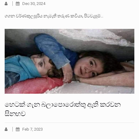
Dec 30, 2024
ගගන වර්ණකුලසූරිය නැමැති තරුණ කවියා, පිටවැසුම්…
හෙටක් ගැන බලාපොරොත්තු ඇති කරවන
සිනහව
Feb 7, 2023