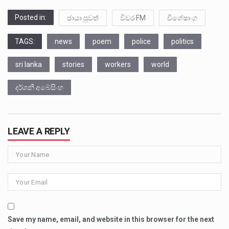
Posted in:
ඡායා පුවත්
විවර FM
විශේෂාංග
TAGS:
news
poem
police
politics
sri lanka
stories
workers
world
දර්ශනී අබේසිංහ
LEAVE A REPLY
Save my name, email, and website in this browser for the next