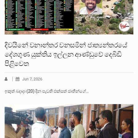
දිවයිනේ වනාන්තර වනසමින් ජාත්‍යන්තරයේ
දේශගුණ යුක්තිය ඉල්ලන ආණ්ඩුවේ දෙබිඩි
පිළිවෙත
Jun 7, 2026
ඉකුත් බදාදා (20) දින පැවති එක්සත් ජාතීන්ගේ…