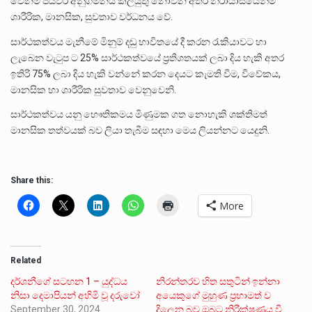
වෙනම පියවර අනුගමනය කලයුතු නොවන අතර නිරායාසයෙන්ම
ශාරීරික, මානසික, සුවතාව වර්ධනය වේ.
සාර්ථකත්වය මැනීමේ මිනුම් දඬු භාවිතයේ දී කරන රැකියාවට හා
ලැබෙන වැටුප ට 25% සාර්ථකත්වයේ ප්‍රතිශතයක් ලබා දිය හැකි අතර
ඉතිරි 75% ලබා දිය හැකි වන්නේ කරන දෙයට කැමති වීම, විවේකය,
මානසික හා ශාරීරික සුවතාව වෙනුවෙනි.
සාර්ථකත්වය යනු භෞතිකමය මිණුමක ගත නොහැකි ශක්තිමත්
මානසික තත්වයක් බව ලියා තැබීම සඳහා මෙය ලියන්නට යෙදුනි.
Share this:
More
Related
දර්ශනීගේ සටහන 1 – යුද්ධය
නිරන්තරව හිත සතුටින් ඉන්නා
නිසා දෙමාපියන් අහිමි වූ දරුවෝ
අයෙකුගේ මුහුණ ප්‍රභාමත් ව
September 30, 2024
දිලෙන බව ඔබට නිරීක්ෂණය වී