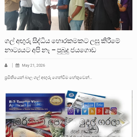
ගල් අඟුරු සිද්ධිය හොරකමකට ලඝු කිරීමේ
නාට්‍යයට අපි නෑ – පුබුදු ජයගොඩ
May 21, 2026
ප්‍රමිතියෙන් බාල ගල් අඟුරු ගෙන්වීම හේතුවෙන්…