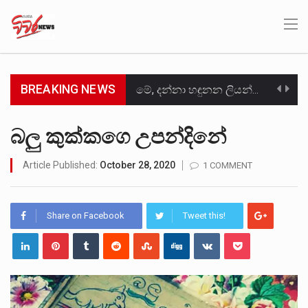
BREAKING NEWS
මේ, දන්නා හඳුනන ලියන්නකුගේ නන්නාඳුනන අඩවියක සැරිසරා ලද ආස්වාදනීය මොහොතක සිංහාවලෝකනයකි .කෙටි කවියක දිගු බර…
වත්මන් ආණ්ඩුවේ ප්‍රධාන පාර්ශවකරුවා වන ජනතා විමුක්ති පෙරමුණේ කාලයක පටන් තිබුණු ප්‍රධාන සටන් පාඨයක් වූවේ…
බලු කුක්කගෙ උපන්දිනේ
සංවිධානාත්මක අපරාධකරුවකු වන ලොකු පැටිගේ ප්‍රධාන වෙඩික්කරු බවට සැක කරන ගිං ගඟේ ගිල්වා මරා දමා…
Article Published:
October 28, 2020
1 COMMENT
උපරිමාධිකරණ විනිශ්චයකාරවරුන්ගේ හා ඉන් පහළ විනිශ්චයකාරවරුන්ගේ විශ්‍රාම වයස දීර්ඝ කිරීම සඳහා සකස් කර ඇති විසිදෙවන…
Share on Facebook
Tweet this!
බන්ධනාගාර රැදවියන් 1,021 දෙනෙකු ඉකුත් වසර පහක කාලය තුලදී (2020 ජනවාරි 01 සිට 2025 දෙසැම්බර්…
මහර බන්ධනාගාරයේ අද ඇතිවූ සිද්ධියෙන් තුවාල ලැබූ බව කියන රැඳවියන් ගණන ඉහළ ගොස් තිබේ. ඒ…
අගෝස්තු මස දෙවන ඉරිදා ලිට් රූම් සූම් සංවාදය පැවැත්වෙන්නේ "කතා කරන මහ වැව" නම් නකතාවක්…