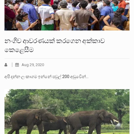
නංගිව ආවරණයක් කරගෙන අක්කාව
කෙළෙසීම
Aug 29, 2020
අපි දන්න ලංකාගම ඉන්නේ පවුල් 200 අඩුවෙින්…