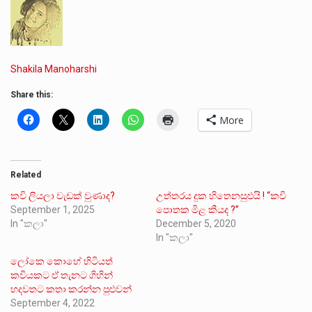
Shakila Manoharshi
Share this:
More
Related
කවි ලියලා වැඩක් වුණාද?
උත්තරය දුක හිතෙනසුළුයි ! “කවි
September 1, 2025
පොතක මිළ කීයද ?”
In "කලා"
December 5, 2020
In "කලා"
ලෝකෙ කොහේ හිටියත්
කවියකට ඒ තැනට ගිහින්
හදවතට කතා කරන්න පුළුවන්
September 4, 2022