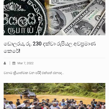
ඩොලරය, රු. 230 දක්වා රුපියල අවප්‍රමාණ
කෙරේ!
Mar 7, 2022
වහාම ක්‍රියාත්මක වන පරිදි එක්සත් ජනපද…