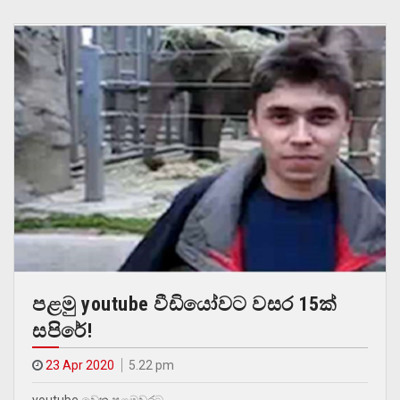
පළමු youtube වීඩියෝවට වසර 15ක්
සපිරේ!
23 Apr 2020
5.22 pm
youtube වෙත පළමුවරට…