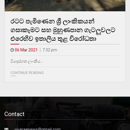
රටට පැමිණෙන ශ්‍රී ලාංකිකයන්
ගසාකෑමට සහ මුහුණපාන ගැටලුවලට
එරෙහිව ඉතාලිය තුළ විරෝධතා
06 Mar 2021
7.32 pm
විදෙස්ගත ලාංකීය…
CONTINUE READING
Contact
vivaraenews@gmail.com