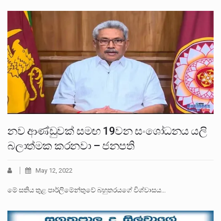
නව ආණ්ඩුවක් සමඟ 19වන සංශෝධනය යලි
බලාත්මක කරනවා – ජනපති
May 12, 2022
මේ සතිය තුළ පාර්ලිමේන්තුවේ බහුතරයගේ විශ්වාසය…