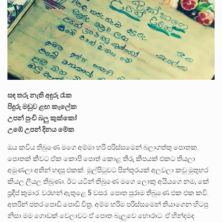
ලාල් කාන්ත ඇමතිවරයා අධිකරණ විනිශ්චයකාරවරුන්ගේ විශ්‍රාම යෑමේ වයස සම්බන්ධයෙන් නිහඬව සිටින ලෙස තමාට දැනුම් දුන්…
2011 වසරේදී දේශපාලන හා මානව හිමිකම් ක්‍රියාකාරීන් වන ලලිත්කුමාර් වීරරාජ් සහ කුගන් මුරුගානන්දන් යාපනයේදී අතුරුදන්…
ගොවියන්ගේ ප්‍රශ්න, ධීවරයන්ගේ ප්‍රශ්න, සෞඛය ප්‍රශ්න, වැටු ප්‍ර්ශ්න, රැකියා විරහිත ප්‍රශ්න මේ සියලු ප්‍රශ්නවලට තනි…
සඳ තරු නැති අඳුරු රෑක
පිදුරු මඩුව ළඟ කැලේක
උපන් පුංචි බලු කුක්කෝ
උඹේ උපන් දිනය මේක
ඔය කවිය තිබුණෙ මගෙ අම්මා හරි පරිස්සමෙන් බලාගත්තු පොතක.
පොතක් කීවට ඒක කොපි පොත් කොළ තීරු කීපයක් එකට තියලා
අමුණලා අතින් හදපු එකක්. මුල්පිටුවට පින්තූරයක් අලවලා කවු මුතුහර
කියල ලියල තිබුණා. ඊට යටින් තිබුණෙ මගෙ ලොකු අයියගෙ නම, කේ
ප්‍රදීප් කුමාර. වරහන් ඇතුළෙ 5 වසර. පොත පුරාම තිබුණෙ එක එක කවි.
අතරින් පතර පොඩි පොඩි චිත්‍ර. අම්ම හරිම පරිස්සමෙන් තියාගෙන හිටපු
නිසා මම ගොඩක් වෙලාවට ඒ පොත බැලුවෙ හොරාට. ඒ හින්දමද