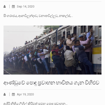
Sep 14, 2020
සිංහරාජය, ආනවිලුන්දාව, වනාතවිල්ලුව, නකල්ස්,…
ආණ්ඩුවේ පොදු ප්‍රවාහන භාවිතය ගැන විහිළුව
Apr 19, 2020
ඇඳිරි නීතිය ලිහිල් කිරීමත් සමඟ පොදු ප්‍රවාහන…