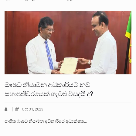
ඖෂධ නියාමන අධිකාරියට නව
සභාපතිවරයෙක් ගැටළු විසදයි ද?
Oct 31, 2023
ජාතික ඖෂධ නියාමන අධිකාරියේ අධ්‍යක්ෂක…