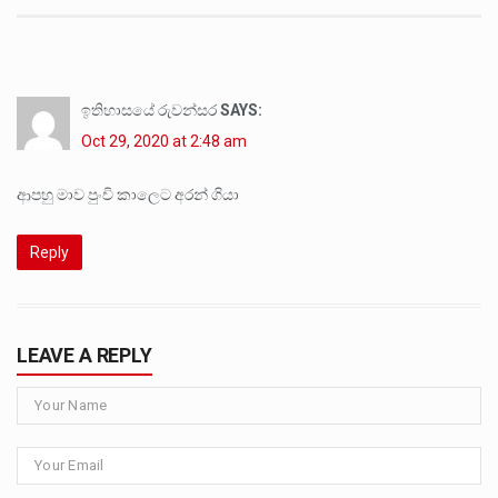
ඉතිහාසයේ රුවන්සර
SAYS:
Oct 29, 2020 at 2:48 am
ආපහු මාව පුංචි කාලෙට අරන් ගියා
Reply
LEAVE A REPLY