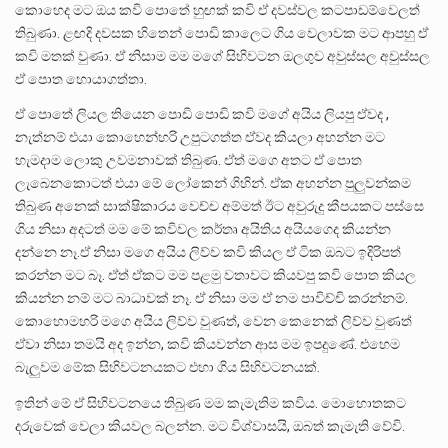
කොහෙද මට ඔය කවි පොතේ හුඟක් කවි ඒ දවස්වල කටපාඩම්වෙලත්
තිබුණා. ළඟදි දවසක හිතෙන් පොඩි කාලෙට ගිය වෙලාවක මට ආපහු ඒ
කවි මතක් වුණා. ඒ නිසාම මම මගේ සිහිවටන ඔලගුව අවුස්සල අවුස්සල
ඒ පොත හොයාගත්තා.
ඒ පොතේ ලියල තියෙන පොඩි පොඩි කවි මගේ අයිය ලියපු ඒවද ,
නැත්නම් එයා කොහෙන්හරි උපුටගත්ත ඒවද කියලා අහන්න මට
හැමදාම ලොකු උවමනාවක් තිබුණ. ඒත් මගෙ අතට ඒ පොත
ලැබෙනකොටත් එයා මේ ලෝකෙන් ගිහින්. ඒක අහන්න පුලුවන්කම
තිබුණ අනෙක් සාක්ෂිකාරය වෙච්ච අම්මත් ඊට අවුරුදු කීපයකට පස්සෙ
ගිය නිසා අදටත් මම මේ කවිවල කර්තෘ අයිතිය අයියගෙද කියන්න
දන්නෙ නෑ.ඒ නිසා මගෙ අයිය ලිව්ව කවි කියල ඒ ටික ඔබට ඉදිරිපත්
කරන්න මට බෑ. ඒත් ඒකට මම පළමු වතාවට කියවපු කවි පොත කියල
කියන්න නම් මට බාධාවක් නෑ. ඒ නිසා මම ඒ නම පාවිච්චි කරන්නම්.
කොහොමහරි මගෙ අයිය ලිව්ව වුණත්, වෙන කෙනෙක් ලිව්ව වුණත්
ඒවා නිසා තමයි අද ඉන්න, කවි කියවන්න ආස මම ඉපදුණේ. එහෙම
බැලුවම මේක සිහිවටනයකට එහා ගිය සිහිවටනයක්.
ඉතින් මේ ඒ සිහිවටනයෙ තිබුණ මම කැමැතිම කවිය. මොහොතකට
දරුවෙක් වෙලා කියවල බලන්න. මට විශ්වාසයි, ඔබත් කැමැති වේවි.