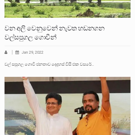
වන අලි වෙනුවෙන් නැවත හඩනගන
වල්සපුගල ගොවීන්
Jan 29, 2022
වල් සපුගල ගොවි ජනතාව දෙදහස් විසි එක වසරේ…