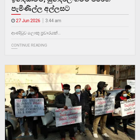
පැමිණිල්ල අල්ලසට
27 Jun 2026
3.44 am
ආණ්ඩුව ලොකු ප්‍රචාරයක්…
CONTINUE READING