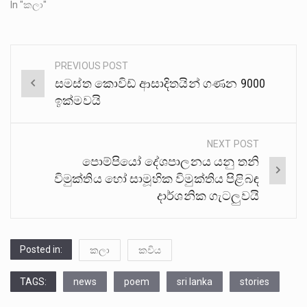
In "කලා"
PREVIOUS POST
Post
සමස්ත කොවිඩ් ආසාදිතයින් ගණන 9000
navigation
ඉක්මවයි
NEXT POST
පොම්පියෝ දේශපාලනය යනු තනි
විමුක්තිය හෝ සාමූහික විමුක්තිය පිළිබඳ
දාර්ශනික ගැටලුවයි
Posted in:
කලා
කවිය
TAGS:
news
poem
sri lanka
stories