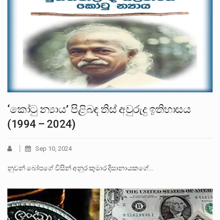
‘කෝටු න්‍යාය’ පිළිබඳ තිස් අවුරුදු ඉතිහාසය
(1994 – 2024)
Sep 10, 2024
නුවන් බෝපගේ විසින් අනුර කුමාර දිසානායකගේ…