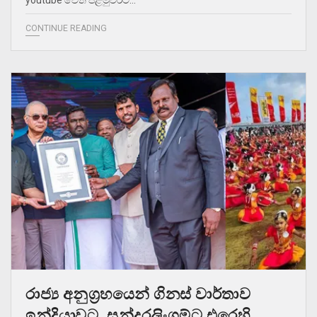
CONTINUE READING
රාජ්‍ය අනුග්‍රහයෙන් ගිනස් වාර්තාව
ඉන්දියාවට, සුන්දරලිංගම්ට එරෙහි