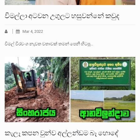
විමල්ලා අටවන උගුලට හසුවන්නේ කවුද
Mar 4, 2022
විමල් වීරවංශ නැවත වතාවක් තමන් පෙනී හිටපු…
කැලෑ කපන වුන්ව අල්ලන්ඩම බෑ හොඳේ