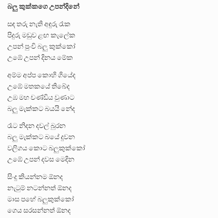
බලු කුක්කගෙ උපන්දිනේ
සඳ තරු නැති අඳුරු රෑක
පිදුරු මඩුව ළඟ කැලේක
උපන් පුංචි බලු කුක්කෝ
උඹේ උපන් දිනය මේක
අම්ම අප්ප කොහි ගියේද
උඹේ මතකයේ තිබේද
උඹ මහ චණ්ඩිය වුණාට
බලු මැක්කට බයයි නේද
රෑට නිදන දවල් බුරන
බලු මැක්කට බයේ දුවන
වලිගය කොට බලුකුක්කෝ
උඹේ උපන් දවස මෙදින
සිංදු කියන්නම ඕනද
නැටුම් නටන්නත් ඕනද
මාස පහේ බලුකුක්කෝ
ගෙය සරසන්නත් ඕනද