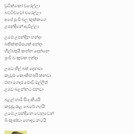
චූටික්කෝ වරෙල්ලා
බට්ටිච්චෝ වරෙල්ලා
අපේ පුංචි බලු කුක්කගෙ
උපන්දිනේ ඇවිල්ලා
උඹේ උපන්දින හන්දා
බතික්කමිසයක් අන්දා
හීල්බතුයි කන්න දෙන්නෙ
පුංචි බංකුවක ඉන්දා
උඹට හීල් බත් දෙනවා
කැවුම් කොකිස් අපි කනවා
එහා ගෙදර පොඩි මල්ලිත්
උඹව බලන්නට එනවා
බළල් හාමි සිංදු කියයි
කවුඩු රාළ බෙරේ ගහයි
උඹේ උපන්දිනෙ වෙනුවෙන්
බිංකුණ්ඩා හොඳට නටයි.