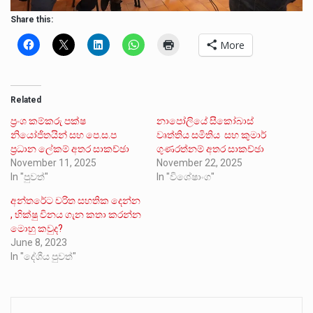
Share this:
More
Related
ප්‍රංශ කම්කරු පක්ෂ
නාපෝලියේ සීකෝබාස්
නියෝජිතයින් සහ පෙ.ස.ප
වෘත්තිය සමිතිය සහ කුමාර්
ප්‍රධාන ලේකම් අතර සාකච්ඡා
ගුණරත්නම් අතර සාකච්ඡා
November 11, 2025
November 22, 2025
In "පුවත්"
In "විශේෂාංග"
අන්තරේට චරිත සහතික දෙන්න
, භික්ෂු විනය ගැන කතා කරන්න
මොහු කවුද?
June 8, 2023
In "දේශීය පුවත්"