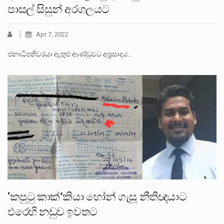
පාසල් සිසුන් අරගලයට
Apr 7, 2022
ජනාධිපතිවරයා ඇතුළු ආණ්ඩුවට අප්‍රසාදය…
‘කපුටු කාක්’කියා හෝන් ගැසූ නීතිඥයාට
එරෙහි නඩුව ඉවතට