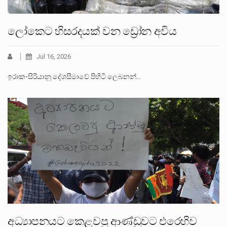
ලෝකෙට හිසරදයක් වන ඩ්‍රෝන අවිය
Jul 16, 2026
ඉරාක-සිරියානු දේශසීමාවේ පිහිටි ලෙබනන්…
අධ්‍යාපනයට කෙළවපු ආණ්ඩුවට එරෙහිව