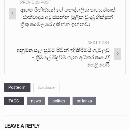
PREVIOUS POST
Post
ආගම මිනිස්සුන්ගේ පෞද්ගලික කටයුත්තක්
navigation
. ජාතිවාදය අවුස්සන්න මූලික වුණු භික්ෂූන්
ත්‍රිකුණාමලයේ දකින්න ඉන්නවා .
NEXT POST
අනුමත සැලසුමට පිටින් ඉදිකිරීමයි ගැටලුව
– ත්‍රීමලේ සිදුවීම ගැන අධිකරණයේදී
හෙළිවෙයි
Posted in:
විශේෂාංග
TAGS:
news
politics
sri lanka
LEAVE A REPLY