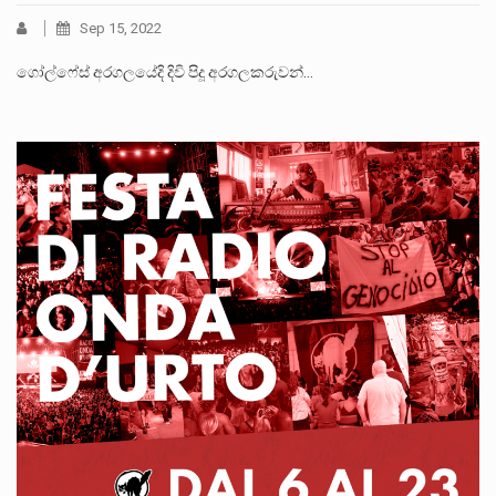
Sep 15, 2022
ගෝල්ෆේස් අරගලයේදි දිවි පිදූ අරගලකරුවන්…