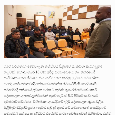
පසුගිය මැයි මස 31 දිනෙන් අවසන් වූ වසර තුළ ලොව පුරා විවිධ තනතුරු නාම වලින්…
මේ, දන්නා හඳුනන ලියන්නකුගේ නන්නාඳුනන අඩවියක සැරිසරා ලද ආස්වාදනීය මොහොතක සිංහාවලෝකනයකි .කෙටි කවියක දිගු බර…
වත්මන් ආණ්ඩුවේ ප්‍රධාන පාර්ශවකරුවා වන ජනතා විමුක්ති පෙරමුණේ කාලයක පටන් තිබුණු ප්‍රධාන සටන් පාඨයක් වූවේ…
රටේ වර්තමාන දේශපාලන තත්ත්වය පිළිබඳව සාකච්ඡා කරන සුහද
හමුවක් නොවැම්බර් 16 වන ඉරිදා සවස වෙරෝනා නගරයේදී
සංවිධානය කර තිබුණා. එය සංවිධානය කරනුු ලැබුවේ වෙරෝනා
පෙරටුගාමී සමාජවාදී පක්ෂයේ සාමාජිකත්වය විසිනි.පෙරටුගාමී
සමාජවාදී පක්ෂයේ ප්‍රධාන ලේකම් කුමාර් ගුණරත්නම්ගේ කෙටි
දේශපාලන අදහස් දැක්වීමෙන් පසුව පැමිණ සිටි පිරිසට සංවාදයට
අවස්ථාව විවර විය. වර්තමාන ආණ්ඩුවේ ඉදිරි දේශපාලන ක්‍රියාවලිය
පිළිබඳව ඔවුන්ට ප්‍රශ්න ගැටළු තිබුණු අතර මේ මොහොතේ පෙරටුගාමී
සමාජවාදී පක්ෂය ආණ්ඩුවට එරෙහිව කරන චෝදනාවන් පිළිබඳවද, එක්ව