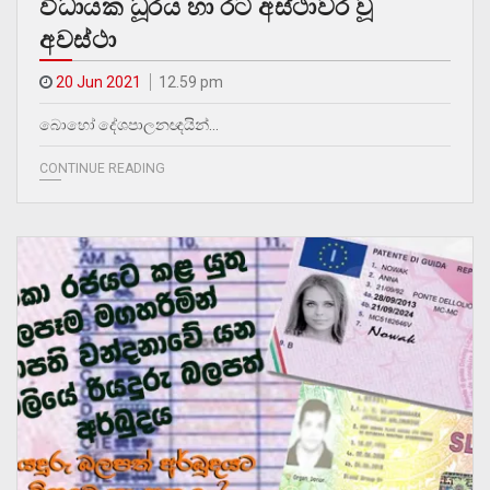
විධායක ධූරය හා රට අස්ථාවර වූ
අවස්ථා
20 Jun 2021
12.59 pm
බොහෝ දේශපාලනඥයින්…
CONTINUE READING