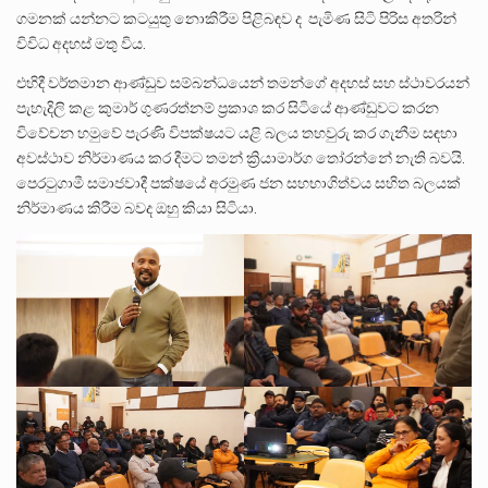
ගමනක් යන්නට කටයුතු නොකිරීම පිළිබඳව ද පැමිණ සිටි පිරිස අතරින්
විවිධ අදහස් මතු විය.
එහිදී වර්තමාන ආණ්ඩුව සම්බන්ධයෙන් තමන්ගේ අදහස් සහ ස්ථාවරයන්
පැහැදිලි කළ කුමාර් ගුණරත්නම් ප්‍රකාශ කර සිටියේ ආණ්ඩුවට කරන
විවේචන හමුවේ පැරණි විපක්ෂයට යළි බලය තහවුරු කර ගැනීම සඳහා
අවස්ථාව නිර්මාණය කර දීමට තමන් ක්‍රියාමාර්ග තෝරන්නේ නැති බවයි.
පෙරටුගාමී සමාජවාදී පක්ෂයේ අරමුණ ජන සහභාගිත්වය සහිත බලයක්
නිර්මාණය කිරීම බවද ඔහු කියා සිටියා.