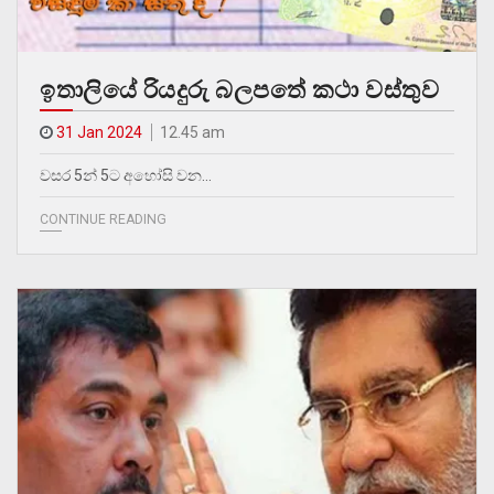
ඉතාලියේ රියදුරු බලපතේ කථා වස්තුව
31 Jan 2024
12.45 am
වසර 5න් 5ට අහෝසි වන…
CONTINUE READING