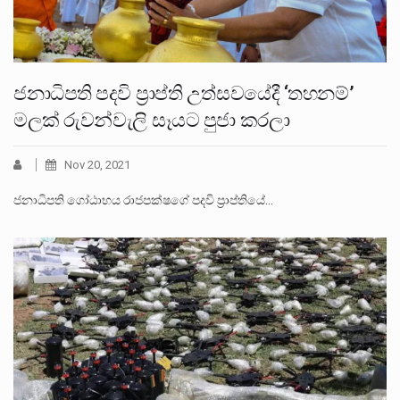
ජනාධිපති පදවි ප්‍රාප්ති උත්සවයේදී ‘තහනම්’
මලක් රුවන්වැලි සෑයට පුජා කරලා
Nov 20, 2021
ජනාධිපති ගෝඨාභය රාජපක්ෂගේ පදවි ප්‍රාප්තියේ…