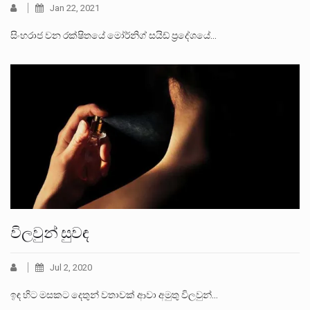
Jan 22, 2021
සිංහරාජ වන රක්ෂිතයේ මෝර්නිග් සයිඩ් ප්‍රදේශයේ…
විලවුන් සුවඳ
Jul 2, 2020
ඉඳ හිට මසකට දෙතුන් වතාවක් ආවා අමුතු විලවුන්…