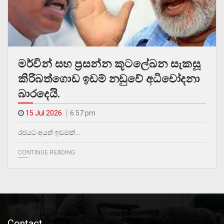
මර්වින් සහ ප්‍රසන්න කූටලේඛන සැකසූ
කිරිබත්ගොඩ ඉඩම් නඩුවේ අධිචෝදනා
බාරදෙයි.
15 Jul 2026
6.57 pm
රජයට අයත් ඉඩමක්…
CONTINUE READING
Contact