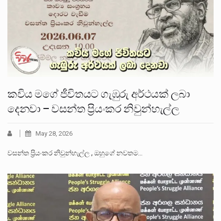
කවිය මගේ ජීවිතයට ගැඹුරු අර්ථයක් ලබා
දෙනවා – වසන්ත ප්‍රියංකර නිවුන්හැල්ල
May 28, 2026
වසන්ත ප්‍රියංකර නිවුන්හැල්ල , ඔහුගේ නවතම…