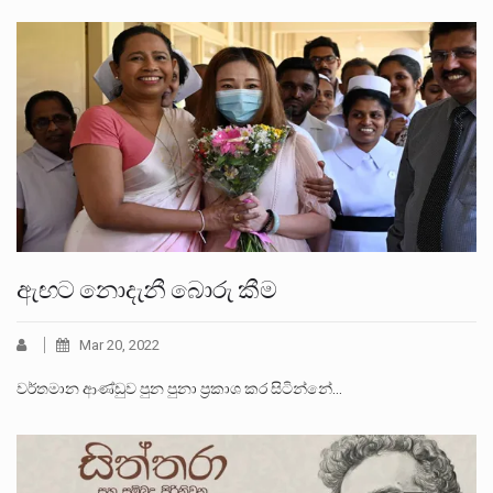
ඇඟට නොදැනී බොරු කීම
Mar 20, 2022
වර්තමාන ආණ්ඩුව පුන පුනා ප්‍රකාශ කර සිටින්නේ…