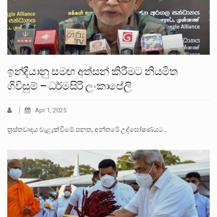
ඉන්දියානු සමඟ අත්සන් කිරීමට නියමිත
ගිවිසුම් – ධර්මසිරි ලංකාපේලි
Apr 1, 2025
ත්‍රස්තවාදය වැළැක්වීමේ පනත, අන්තරේ උද්⁣ඝෝෂණයට…