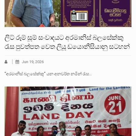
ලිට් රූම් සූම් සංවාදයට අරමානිස් බලසේක්කු
රැස පුවත්පත වෙත ලියූ ඩයොනීසියානු සටහන්
Jun 19, 2026
"අරමානිස් බලසේක්කු" යන අනවර්ත නමින් රැස…