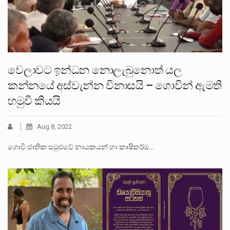
වෙලාවට ඉන්ධන නොලැබුනොත් යල
කන්නයේ අස්වැන්න විනාසයි – ගොවින් ඇමති
හමුවී කියයි
Aug 8, 2022
ගොවි ජාතික සමුළුවේ නායකයන් හා කෘෂිකර්ම…