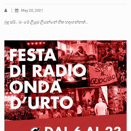
May 20, 2021
බුදු සර්… මං මේ ලියුම ලියන්නේ හිත හදාගන්නත්…