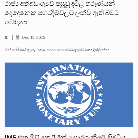
රාජ්‍ය අත්අඩංගුවේ පසුවූ දමිළ තරුණයන්
දෙදෙනෙක් පහරදීම්වලට ලක්වී ඇති බවට
චෝදනා
Dec 12, 2025
එක් සතියක් ඇතුළත යාපනය සහ මඩකලපුව යන දිස්ත්‍රික්ක…
IMF එක මිලියන 2.5ක් සොරගැනීමේ සිද්ධිය