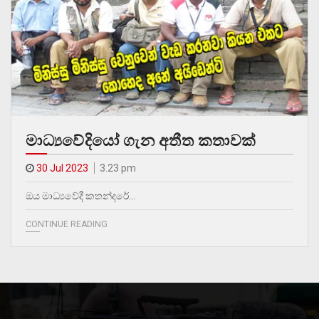
මාධ්‍යවේදියෝ ගැන අතීත කතාවක්
30 Jul 2023
3.23 pm
ඔය මාධ්‍යවේදී කතන්දරේ…
CONTINUE READING