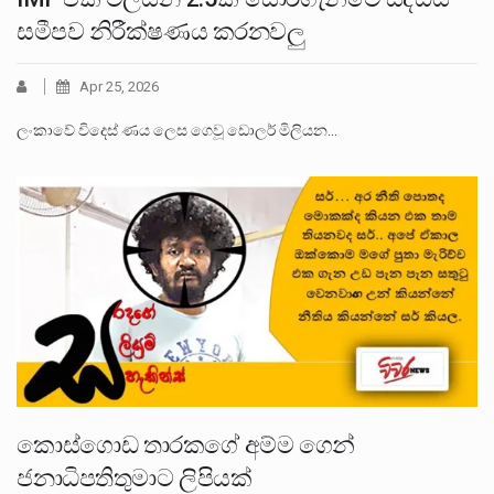
සමීපව නිරීක්ෂණය කරනවලු
Apr 25, 2026
ලංකාවේ විදෙස් ණය ලෙස ගෙවූ ඩොලර් මිලියන…
කොස්ගොඩ තාරකගේ අම්ම ගෙන්
ජනාධිපතිතුමාට ලිපියක්