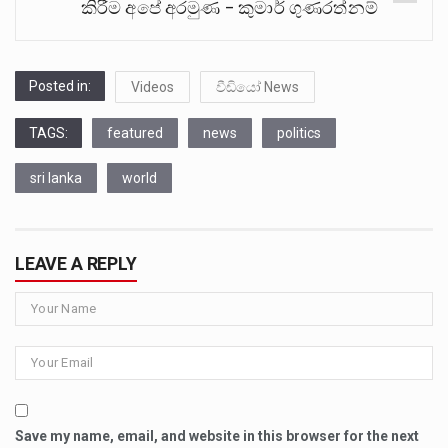
කිරීම අපේ අරමුණ – කුමාර් ගුණරත්නම්
Posted in:
Videos
වීඩියෝ News
TAGS:
featured
news
politics
sri lanka
world
LEAVE A REPLY
Save my name, email, and website in this browser for the next