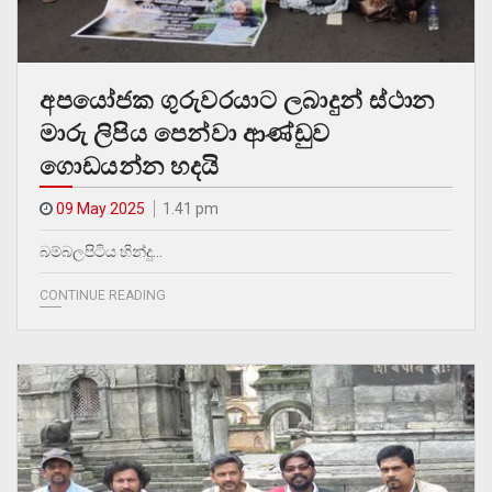
අපයෝජක ගුරුවරයාට ලබාදුන් ස්ථාන
මාරු ලිපිය පෙන්වා ආණ්ඩුව
ගොඩයන්න හදයි
09 May 2025
1.41 pm
බම්බලපිටිය හින්දු…
CONTINUE READING