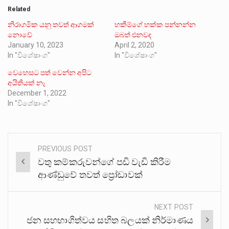
Related
නිරාගමික යනු තවත් ආගමක්
හකීම්ගේ හක්ක පන්නන්න
නොවේ
ඔබත් එනවද
January 10, 2023
April 2, 2020
In "විශේෂාංග"
In "විශේෂාංග"
වෙහෙසට පත් වෙන්න අපිට
අයිතියක් නෑ
December 1, 2022
In "විශේෂාංග"
PREVIOUS POST
Post
වතු කම්කරුවන්ගේ පඩි වැඩි කිරීම
navigation
ආණ්ඩුවේ තවත් ප්‍රෝඩාවක්
NEXT POST
ජන සහභාගිත්වය සහිත බලයක් නිර්මාණය