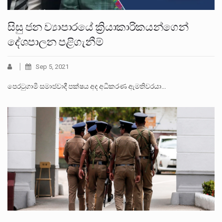
සිසු ජන ව්‍යාපාරයේ ක්‍රියාකාරිකයන්ගෙන්
දේශපාලන පළිගැනීම්
Sep 5, 2021
පෙරටුගාමී සමාජවාදී පක්ෂය අද අධිකරණ ඇමතිවරයා…