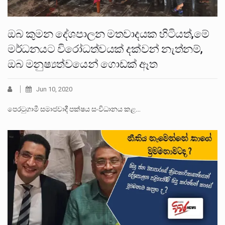
ඔබ කුමන දේශපාලන මතවාදයක හිටියත්,මේ
මර්ධනයට විරෝධත්වයක් දක්වන් නැත්නම්,
ඔබ මනුෂ්‍යත්වයෙන් ගොඩක් ඈත
Jun 10, 2020
පෙරටුගාමී සමාජවාදී පක්ෂය සංවිධානය කළ…