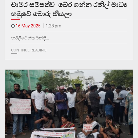
චාමර සම්පත්ව බේර ගන්න රනිල් මාධ්‍ය
හමුවේ බොරු කියලා
16 May 2025
1.28 pm
පාර්ලිමේන්තු මන්ත්‍රී…
CONTINUE READING