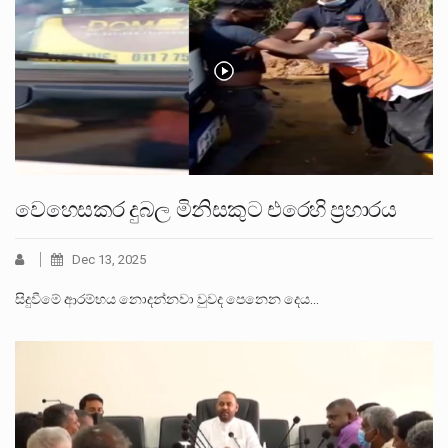
වෙහෙසකර දුබල මිනිසකුට එරෙහි ප්‍රහාරය
Dec 13, 2025
සිදුවීමේ ආරම්භය නොදන්නවා වුවද පෙනෙන දෙය…