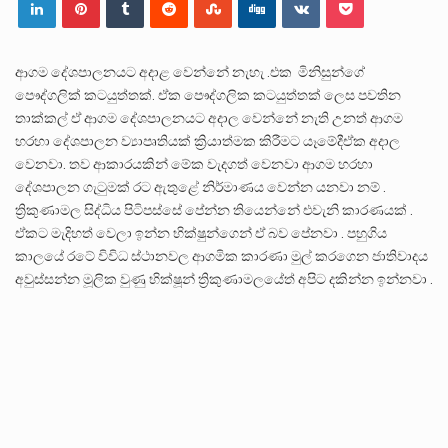
පසුගිය මැයි මස 31 දිනෙන් අවසන් වූ වසර තුළ ලොව පුරා විවිධ තනතුරු නාම වලින්…
මේ, දන්නා හඳුනන ලියන්නකුගේ නන්නාඳුනන අඩවියක සැරිසරා ලද ආස්වාදනීය මොහොතක සිංහාවලෝකනයකි .කෙටි කවියක දිගු බර…
ආගම දේශපාලනයට අදාළ වෙන්නේ නැහැ .එක මිනිසුන්ගේ
පෞද්ගලික් කටයුත්තක්. ඒක පෞද්ගලික කටයුත්තක් ලෙස පවතින
වත්මන් ආණ්ඩුවේ ප්‍රධාන පාර්ශවකරුවා වන ජනතා විමුක්ති පෙරමුණේ කාලයක පටන් තිබුණු ප්‍රධාන සටන් පාඨයක් වූවේ…
තාක්කල් ඒ ආගම දේශපාලනයට අදාල වෙන්නේ නැති උනත් ආගම
හරහා දේශපාලන ව්‍යාපෘතියක් ක්‍රියාත්මක කිරීමට යෑමේදීඒක අදාල
වෙනවා. තව ආකාරයකින් මේක වැදගත් වෙනවා ආගම හරහා
දේශපාලන ගැටුමක් රට ඇතුළේ නිර්මාණය වෙන්න යනවා නම් .
ත්‍රිකුණාමල සිද්ධිය පිටිපස්සේ පේන්න තියෙන්නේ එවැනි කාරණයක් .
ඒකට මැදිහත් වෙලා ඉන්න භික්ෂුන්ගෙන් ඒ බව පේනවා . පහුගිය
කාලයේ රටේ විවිධ ස්ථානවල ආගමික කාරණා මුල් කරගෙන ජාතිවාදය
අවුස්සන්න මූලික වුණු භික්ෂූන් ත්‍රිකුණාමලයේත් අපිට දකින්න ඉන්නවා .