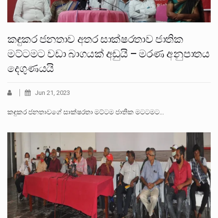
කඳුකර ජනතාව අතර සාක්ෂරතාව ජාතික
මට්ටමට වඩා බාගයක් අඩුයි – මරණ අනුපාතය
දෙගුණයයි
Jun 21, 2023
කඳුකර ජනතාවගේ සාක්ෂරතා මට්ටම ජාතික මටටමට…