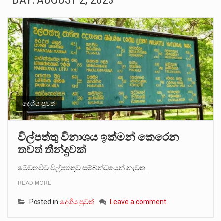
DAY:
AUGUST 2, 2023
ගොවියන්ගේ ප්‍රශ්න, ධීවරයන්ගේ ප්‍රශ්න, සෞඛය ප්‍රශ්න, වැටු ප්‍ර්ශ්න, රැකියා විරහිත ප්‍රශ්න මේ සියලු ප්‍රශ්නවලට තනි…
මේ, දන්නා හඳුනන ලියන්නකුගේ නන්නාඳුනන අඩවියක සැරිසරා ලද ආස්වාදනීය මොහොතක සිංහාවලෝකනයකි .කෙටි කවියක දිගු බර…
වත්මන් ආණ්ඩුවේ ප්‍රධාන පාර්ශවකරුවා වන ජනතා විමුක්ති පෙරමුණේ කාලයක පටන් තිබුණු ප්‍රධාන සටන් පාඨයක් වූවේ…
සංවිධානාත්මක අපරාධකරුවකු වන ලොකු පැටිගේ ප්‍රධාන වෙඩික්කරු බවට සැක කරන ගිං ගඟේ ගිල්වා මරා දමා…
උපරිමාධිකරණ විනිශ්චයකාරවරුන්ගේ හා ඉන් පහළ විනිශ්චයකාරවරුන්ගේ විශ්‍රාම වයස දීර්ඝ කිරීම සඳහා සකස් කර ඇති විසිදෙවන…
දේශීය පුවත්
බන්ධනාගාර රැදවියන් 1,021 දෙනෙකු ඉකුත් වසර පහක කාලය තුලදී (2020 ජනවාරි 01 සිට 2025 දෙසැම්බර්…
විල්පත්තු විනාශය ඉක්මන් කෙරෙන
තවත් තීන්දුවක්
දිවයින පුරා පිහිටි බන්ධනාගාරවල පවතින දැඩි තදබදය හේතුවෙන් බන්ධනාගාර පද්ධතිය තුළ දැඩි අවදානම් තත්ත්වයක් නිර්මාණය…
මේවනවිට විල්පත්තුව සම්බන්ධයෙන් නැවත…
නව පරිසර පනත යටතේ ශබ්ද දූෂණය සම්බන්ධයෙන් කටයුතු කිරීමට නව රෙගුලාසි ගෙන ඒමට මධ්‍යම පරිසර…
READ MORE
Posted in
දේශීය පුවත්
Leave a comment