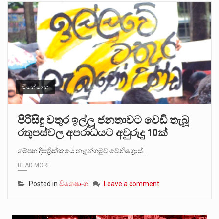
විශේෂාංග
පිරිසිඳු වතුර ඉල්ලූ ජනතාවට වෙඩි තැබූ
රතුපස්වල අපරාධයට අවුරුදු 10ක්
ගම්පහ දිස්ත්‍රික්කයේ නැදුන්ගමුව වෙනිග්‍රොස්…
READ MORE
Posted in
විශේෂාංග
Leave a comment