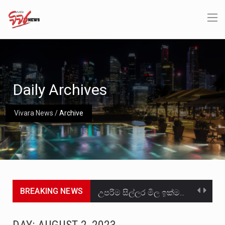
Daily Archives
Vivara News
/
Archive
BREAKING NEWS
උපරිම සිල්ලර මිල ඉක්මවා රතු නාඩු සහල් වෙළෙඳපොළට සැපයීමේ චෝදනාවට වැරදිකරු වූ නිව් රත්න සහල්…
2011 වසරේදී දේශපාලන හා මානව හිමිකම් ක්‍රියාකාරීන් වන ලලිත්කුමාර් වීරරාජ් සහ කුගන් මුරුගානන්දන් යාපනයේදී අතුරුදන්…