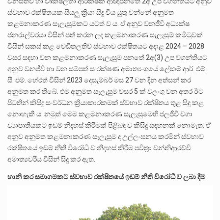
වනසත්ව හා වෘක්ෂලතා ආරක්ෂක ආඥාපනතේ 2අ උප වගන්තියට අනුව
ස්වභාව රක්ෂිතයක සියලු ක්‍රියා සිදු විය යුතු වන්නේ අනුමත
කළමනාකරණ සැලැසුමකට යටත් ව ය. ඒ අනුව වනජීවී අධ්‍යක්ෂ
ජනරාල්වරයා විසින් පත් කරන ලද කළමනාකරණ සැලැසුම් කමිටුවක්
විසින් සකස් කළ වෙඩිතලතිව් ස්වභාව රක්ෂිතයට අදාළ 2024 – 2028
වසර සඳහා වන කළමනාකරණ සැලැසුම පනතේ 2අ(3) උප වගන්තියට
අනුව වනජීවී හා වන සම්පත් සංරක්ෂණ අමාත්‍යංශයේ ලේකම් ආර්. එම්.
සී. එම්. හේරත් විසින් 2023 දෙසැම්බර් මස 27 වන දින අත්සන් කර
අනුමත කර තිබේ. එම අනුමත සැලැසුම වසර 5 ක් වලංගු වන අතර ඊට
පිටතින් කිසිදු සංවර්ධන ක්‍රියාකාරකමක් ස්වභාව රක්ෂිතය තුළ සිදු කළ
නොහැකි ය. නමුත් මෙම කළමනාකරණ සැලැසුමෙහි ජලජීවී වගා
ව්‍යාපෘතියකට ඉඩම් නිදහස් කිරීමක් පිළිබඳ ව කිසිදු සඳහනක් නොමැත. ඒ
අනුව අනුමත කළමනාකරණ සැලැසුම ද උල්ලංඝනය කරමින් ස්වභාව
රක්ෂිතයේ ඉඩම් නීති විරෝධී ව නිදහස් කිරීම පවිත්‍රා වන්නිආරච්චි
අමාත්‍යවරිය විසින් සිදු කර ඇත.
හානි කර සමාගමකට ස්වභාව රක්ෂිතයේ ඉඩම් නීති විරෝධී ව ලබා දීම