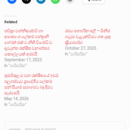
Related
පවිත්‍රා වන්නිආරච්චි හා
රජය මඟහරින අලි – මිනිස්
අමාත්‍යංශ ලේකම් චන්ද්‍රානි
ගැටුම වැළැක්වීමට ගත යුතු
හේරත් එක් ව නීති විරෝධී ව
ක්‍රියාමාර්ග
දැවැන්ත රක්ෂිත වනාන්තර
October 27, 2025
කොල්ලයක් අරඹයි
In "පාරිසරික"
September 17, 2023
In "පාරිසරික"
තුම්බිකුලම වන රක්ෂිතයේ ඉඩම්
පලුගස්වැව ප්‍රාදේශීය ලේකම්
සන් සියාම් සමාගමට බදු දීමට
සැරසෙයි
May 14, 2026
In "පාරිසරික"