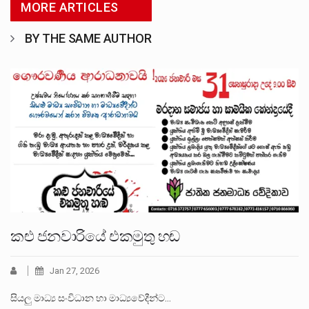
MORE ARTICLES
BY THE SAME AUTHOR
කළු ජනවාරියේ එකමුතු හඬ
Jan 27, 2026
සියලු මාධ්‍ය සංවිධාන හා මාධ්‍යවේදීන්ට…