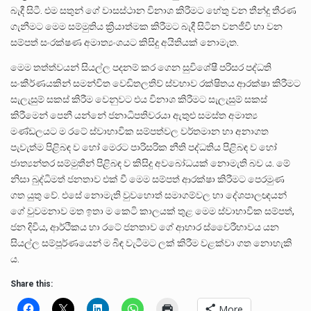
බැදී සිටී. එම සතුන් ගේ වාසස්ථාන විනාශ කිරීමට හේතු වන තීන්දු තීරණ
ගැනීමට මෙම සම්මුතිය ක්‍රියාත්මක කිරීමට බැදී සිටින වනජීවී හා වන
සම්පත් සංරක්ෂණ අමාත්‍යංශයට කිසිදු අයිතියක් නොමැත.
මෙම තත්ත්වයන් සියල්ල පදනම් කර ගෙන සුවිශේෂී පරිසර පද්ධති
සංකීර්ණයකින් සමන්විත වෙඩිතලතිව් ස්වභාව රක්ෂිතය ආරක්ෂා කිරීමට
සැලැසුම් සකස් කිරීම වෙනුවට එය විනාශ කිරීමට සැලැසුම් සකස්
කිරීමෙන් පෙනී යන්නේ ජනාධිපතිවරයා ඇතුළු සමස්ත අමාත්‍ය
මණ්ඩලයට ම රටේ ස්වාභාවික සම්පත්වල වර්තමාන හා අනාගත
පැවැත්ම පිළිබඳ ව හෝ මෙරට පාරිසරික නීති පද්ධතිය පිළිබඳ ව හෝ
ජාත්‍යන්තර සම්මුතීන් පිළිබඳ ව කිසිදු අවබෝධයක් නොමැති බව ය. මේ
නිසා බුද්ධිමත් ජනතාව එක් වී මෙම සම්පත් ආරක්ෂා කිරීමට පෙරමුණ
ගත යුතු වේ. එසේ නොමැති වුවහොත් සමාගම්වල හා දේශපාලඥයන්
ගේ වුවමනාව මත ඉතා ම කෙටි කාලයක් තුළ මෙම ස්වාභාවික සම්පත්,
ජන දිවිය, ආර්ථිකය හා රටේ ජනතාව ගේ ආහාර ස්වෛරීභාවය යන
සියල්ල සම්පූර්ණයෙන් ම බිඳ වැටීමට ලක් කිරීම වළක්වා ගත නොහැකි
ය.
Share this:
More