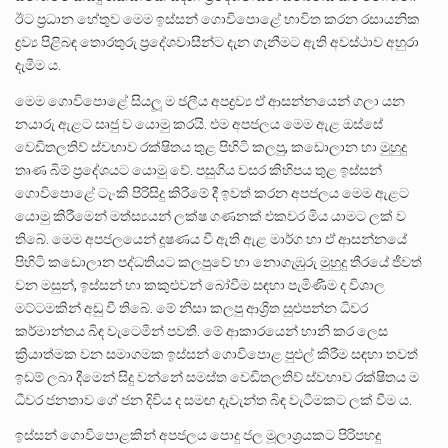
ඊට ප්‍රධාන හේතුව මෙම ඉස්සන් ගොවිපොළේ භාවිත කරන රසායනික
ද්‍රව්‍ය පිළිබඳ තොරතුරු ප්‍රදේශවාසීන්ට දැන ගැනීමට ඇති අවස්ථාව අහුරා
දැමීම ය.
මෙම ගොවිපොළේ සියලූ ම ජලීය අපද්‍රව්‍ය ඒ ආසන්නයෙන් ගලා යන
නයාරු ඇළට සෘජු ව යොමු කරයි. එම අපජලය මෙම ඇළ ඔස්සේ
වෙඩිතලතිව් ස්වභාව රක්ෂිතය තුළ පිහිටි කලපු, කඩොලාන හා මුහුදු
තෘණ බිම් ප්‍රදේශයට යොමු වේ. පසුගිය වසර කිහිපය තුළ ඉස්සන්
ගොවිපොළේ ටැංකි පිරිසිදු කිරීමේ දී ඉවත් කරන අපජලය මෙම ඇළට
යොමු කිරීමෙන් මත්ස්‍යයන් ලක්ෂ ගණනක් එකවර මිය යාමට ලක් ව
තිබේ. මෙම අපජලයෙන් දූෂණය වී ඇති ඇළ මාර්ග හා ඒ ආසන්නයේ
පිහිටි කඩොලාන පද්ධතියට කලපුවේ හා නොගැඹුරු මුහුදු තීරයේ ජීවත්
වන මසුන්, ඉස්සන් හා කකුළුවන් බෝවීම සඳහා පැමිණීම ද විශාල
මට්ටමකින් අඩු වී තිබේ. මේ නිසා කලපු ආශ්‍රිත සුළුපන්න ධිවර
කර්මාන්තය බිඳ වැටෙමින් පවතී. මේ ආකාරයෙන් හානි කර ලෙස
ක්‍රියාත්මක වන සමාගමක ඉස්සන් ගොවිපොළ පුළුල් කිරීම සඳහා තවත්
ඉඩම් ලබා දීමෙන් සිදු වන්නේ සමස්ත වෙඩිතලතිව් ස්වභාව රක්ෂිතය ම
ධීවර ජනතාව ගේ ජන දිවිය ද සමඟ දැවැන්ත බිඳ වැටීමකට ලක් වීම ය.
ඉස්සන් ගොවිපොළකින් අපජලය පොදු ජල මූලාශ්‍රයකට පිරිපහදු