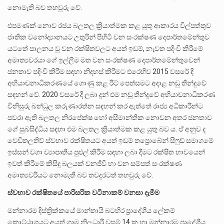
නොමැති බව තහවුරු වේ.
එපමණක් නොව රජය බලතල ක්‍රියාත්මක කළ යුතු ආකාරය විල්පත්තුව
ජාතික වනෝද්‍යානයට උතුරින් පිහිටි වන සංරක්ෂණ දෙපාර්තමේන්තුව
යටතේ පාලනය වූ වන රක්ෂිතවලට අයත් ඉඩම්, නැවත පදිංචි කිරීමේ
අමාත්‍යවරයා ගේ ඉල්ලීම මත වන සංරක්ෂණ දෙපාර්තමේන්තුවෙන්
ජනතාව පදිංචි කිරීම සඳහා නිදහස් කිරීමට එරෙහිව 2015 වසරේ දී
අභියාචනාධිකරණයේ ගොණු කළ රීට් පෙත්සමට අදාළ නඩු තීන්දුවේ
සඳහන් වේ. 2020 වසරේ දී ලබා දුන් එම නඩු තීන්දුවේ අභියාචනාධිකරණ
විනිසුරු බන්ධුල කරුණාරත්න සඳහන් කර ඇත්තේ රාජ්‍ය අධිකාරීන්ට
පවරා ඇති බලතල නිරපේක්ෂ හෝ අසීමාන්තික නොවන අතර ජනතාව
ගේ සුබසිද්ධිය සඳහා එම බලතල ක්‍රියාත්මක කළ යුතු බව ය. ඒ අනුව ද
වෙඩිතලතිව් ස්වභාව රක්ෂිතයට අයත් ඉඩම් තප්‍රොබේන් සීෆුඩ් සමාගමේ
ඉස්සන් වගා ව්‍යාපෘතිය පුළුල් කිරීම සඳහා ලබා දීමට රක්ෂිත භාවයෙන්
ඉවත් කිරීමේ කිසිදු බලයක් වනජීවී හා වන සම්පත් සංරක්ෂණ
අමාත්‍යවරියට නොමැති බව තවදුරටත් තහවුරු වේ.
ස්වභාව රක්ෂිතයේ පාරිසරික වටිනාකම් වනසා දැමීම
මන්නාරම දිස්ත්‍රික්කයේ මාන්තායි බටහිර ප්‍රාදේශීය ලේකම්
කොට්ඨාශයට අයත් ග්‍රාම නිලධාරී වසම් 14 ක හා මන්නාරම ප්‍රාදේශීය