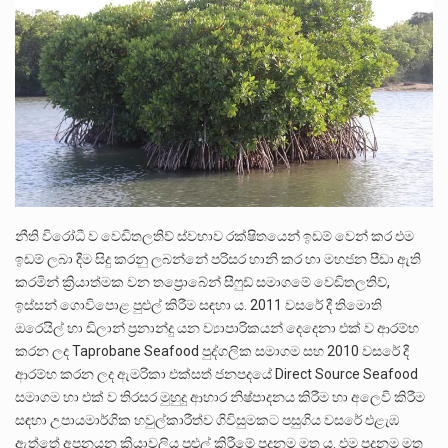
නීති විරෝධී ව වෙඩිතලතිව් ස්වභාව රක්ෂිතයෙන් ඉඩම් වෙන් කර එම
ඉඩම් ලබා දීම සිදු කරනු ලබන්නේ පරිසර හානි කර හා මහජන පීඩා ඇති
කරමින් ක්‍රියාත්මක වන තප්‍රොබේන් සීෆුඩ් සමාගමේ වෙඩිතලතිව්,
ඉස්සන් ගොවිපොළ පුළුල් කිරීම සඳහා ය. 2011 වසරේ දී තිමොති
ඔරෙයිල් හා ඩිලාන් ප්‍රනාන්දු යන ව්‍යාපාරිකයන් දෙදෙනා එක් ව ආරම්භ
කරන ලද Taprobane Seafood පුද්ගලික සමාගම සහ 2010 වසරේ දී
ආරම්භ කරන ලද ඇමරිකා එක්සත් ජනපදයේ Direct Source Seafood
සමාගම හා එක් ව තිරසර මුහුදු ආහාර නිෂ්පාදනය කිරීම හා අලෙවි කිරීම
සඳහා උපායමාර්ගික හවුල්කාරීත්ව ගිවිසුමකට පසුගිය වසරේ එළැඹ
ඇත්තේ අපනයන ක්‍රියාවලිය පුළුල් කිරීමේ පදනම මත ය. එම පදනම මත