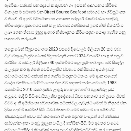
ඇමරිකා එක්සත් ජනපදයේ කකුළුවන් හා ඉස්සන් ආනයනය කිරීමේ
විශාලත ම සමාගම වන Direct Source Seafood සමාගම හා ගිවිසුම් ගත
ව තිබේ. ඒ අනුව වර්තමාන හා අනාගත පරපුරේ රැකවරණය තහවුරු
කිරීම සඳහා ප්‍රකාශයට පත් කළ ස්වභාව රක්ෂිතයේ ඉඩම් නීති විරෝධී ව
ලබා ගෙන තිරසර මුහුදු ආහාර නිෂ්පාදනය කිරීම සඳහා යොදා ගැනීම යනු
හාස්‍යයට කරුණකි.
තප්‍රොබේන් සීෆුඩ් සමාගම 2023 වසරේ දී ඩොලර් මිලියන 20 කට වඩා
වැඩි විකුණුම් ප්‍රමාණයක් සිදු කර ඇති අතර 2024 වසරේ දී හා ඉන් පසු ව
වාර්ෂික ව ඩොලර් මිලියන 40 ඉක්මවීමට සැලැසුම් කර ඇත. මේ සියල්ල
සැලැසුම් කර ඇත්තේ වෙඩිතලතිව් ස්වභාව රක්ෂිතයට අයත් ඉඩම්
සමාගම යටතට අත්පත් කර ගැනීමේ පදනම මත ය. මේ ආකාරයෙන්
විදේශ විනිමය මෙරටට ගෙන එන බව සඳහන් කරන සමාගම, 1983
වසරේ සිට 2010 වසර දක්වා උතුරු හා නැගෙනහිර පළාත්වල යුධ
ගැටුමට මැදි වී සිටි වෙඩිතලතිව් ප්‍රදේශයේ ධීවර ජනතාව ගේ ශ්‍රමය, ජීවත්
වීමට ඇති අයිතිය හා ස්වාභාවික සම්පත්වල පැවැත්ම මෙන් ම නිදහස් ජන
දිවිය ද අහිමි කරමින් සිටී. ධීවර ජනතාව මෙම සමාගම හා සම්බන්ධ
ණයකරුවන් බවට පත් කර ගෙන ඒ මත පදනම් ව ඔවුන් ගේ මත්ස්‍යය
අස්වැන්න ඉතා ම අඩු මුදලකට මිල දී ගනිමින් සිටී. මීට අමතර ව මෙම
සමාගමේ කිසිදු රැකියාවක් සඳහා ප්‍රදේශවාසීන් සම්බන්ධ කර නොගනී.