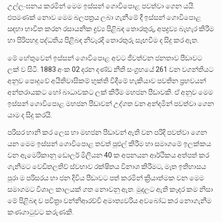
උල්ලංඝනය කරමින් මෙම ඉස්සන් ගොවිපොළ පවත්වා ගෙන යයි.
එපමණක් නොව මෙම බලපත්‍රය ලබා ගැනීමේ දී ඉස්සන් ගොවිපොළ
සඳහා භාවිත කරන රසායනික ද්‍රව්‍ය පිළිබඳ තොරතුරු, අපද්‍රව්‍ය බැහැර කිරීම
හා පිරිපහදු පද්ධතිය පිළිබඳ නිවැරදි තොරතුරු සැඟවීම ද සිදු කර ඇත.
මේ හේතුවෙන් ඉස්සන් ගොවිපොළ අවට ජීවත්වන ජනතාව පීඩාවට
ලක් ව සිටී. 1883 අංක 02 දරන දණ්ඩ නීති සංග්‍රහයේ 261 වන වගන්තියට
අනුව පොදුවේ අයිතිවාසිකම් භුක්ති විදීමේ හැකියාව පවතින ප්‍රභවයන්
අන්තරායකට හෝ බාධාවකට ලක් කිරීම මහජන පීඩාවකි. ඒ අනුව මෙම
ඉස්සන් ගොවිපොළ මහජන පීඩාවන් උද්ගත වන අන්දමින් පවත්වා ගෙන
යාම ද සිදු කරයි.
පරිසර හානි කර ලෙස හා මහජන පීඩාවන් ඇති වන පරිදි පවත්වා ගෙන
යන මෙම ඉස්සන් ගොවිපොළ තවත් පුළුල් කිරීම හා සමාගමේ ඉලක්කය
වන ඇමෙරිකානු ඩොලර් මිලියන 40 ක අපනයන ආර්ථිකය අත්පත් කර
ගැනීමට වෙඩිතලතිව් ස්වභාව රක්ෂිතය විනාශ කිරීමට, මෑත ඉතිහාසය
පුරා ම පරිසරය හා ජන දිවිය පීඩාවට පත් කරමින් ක්‍රියාත්මක වන මෙම
සමාගමට විශාල කාලයක් ගත නොවනු ඇත. මුදලට ඇති කෑදර කම නිසා
මේ පිළිබඳ ව පවිත්‍රා වන්නිආරච්චි අමාත්‍යවරිය අවබෝධ කර නොගැනීම
කණගාටුවට කරුණකි.