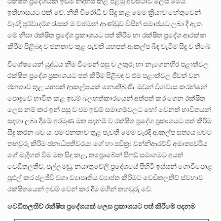
රක්ෂිත ප්‍රදේශයක ඉඩම් නිදහස් කළ පළමු අවස්ථාව ලෙස මෙය
ඉතිහාසයට එක් වේ. නීති විරෝධී ව සිදු කළ මෙම ක්‍රියාව හේතුවෙන්
වැරදි පූර්වාදර්ශ රැසක් ම වත්මන් ආණ්ඩුව විසින් සමාජයට ලබා දී ඇත.
මේ නිසා රක්ෂිත ප්‍රදේශ ප්‍රකාශයට පත් කිරීම හා රක්ෂිත ප්‍රදේශ ආරක්ෂා
කිරීම පිළිබඳ ව ජනතාව තුළ පැවති යහපත් ආකල්ප බිඳ වැටීම සිදු ව තිබේ.
විශේෂයෙන් යුද්ධය නිම වීමෙන් පසු ව උතුරු හා නැගෙනහිර පළාත්වල
රක්ෂිත ප්‍රදේශ ප්‍රකාශයට පත් කිරීම පිළිබඳ ව එම පළාත්වල ජීවත් වන
ජනතාව තුළ යහපත් ආකල්පයක් නොතිබුණි. ඔවුන් විශ්වාස කරන්නේ
පොදුවේ භාවිත කළ ඉඩම් බලහත්කාරයෙන් අත්පත් කර ගෙන රක්ෂිත
ලෙස නම් කර ඉන් පසු ව එම ඉඩම් සමාගම්වලට හෝ වෙනත් භාවිතයන්
සඳහා ලබා දීමේ අරමුණ මත පදනම් ව රක්ෂිත ප්‍රදේශ ප්‍රකාශයට පත් කිරීම
සිදු කරන බව ය. එම ජනතාව තුළ පැවති මෙම වැරදි ආකල්ප සත්‍යය බවට
තහවුරු කිරීම ජනාධිපතිවරයා ගේ හා පවිත්‍රා වන්නිආරච්චි අමාත්‍යවරිය
ගේ මැදිහත් වීම මත සිදු කළ, තප්‍රොබේන් සීෆුඩ් සමාගමට අයත්
වෙඩිතලතිව්, පල්ලමඩු, නයාතුවේලි ප්‍රදේශයේ පිහිටි ඉස්සන් ගොවිපොළ
පුළුල් කර ජලජීවී වගා ව්‍යාපෘතිය ව්‍යාප්ත කිරීමට වෙඩිතලතිව් ස්වභාව
රක්ෂිතයෙන් ඉඩම් වෙන් කර දීම මගින් තහවුරු වේ.
වෙඩිතලතිව් රක්ෂිත ප්‍රදේශයක් ලෙස ප්‍රකාශයට පත් කිරීමේ පදනම