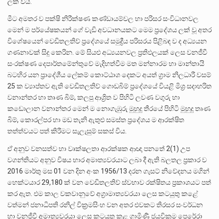
ලක් විය.
මීට අමතර ව පක්ෂි නිරීක්ෂණ කණ්ඩායම්වල හා පරිසර සංවිධානවල
මෙන් ම පර්යේෂකයන් ගේ වැඩි අවධානයකට මෙම ප්‍රදේශය ලක් වූ අතර
විශේෂයෙන් වෙඩිතලතිව් ප්‍රදේශයේ සමුද්‍රීය පරිසරය පිළිබඳ ව ද අධ්‍යයන
ගණනාවක් සිදු කෙරින. මේ සියළු අධ්‍යයනවල ප්‍රතිඵලයක් ලෙස වනජීවී
සංරක්ෂණ දෙපාර්තමේන්තුවේ මැදිහත්වීම මත මන්නාරම හා මාන්තායි
බටහිර යන ප්‍රාදේශීය ලේකම් කොට්ඨාශ දෙකට අයත් ග්‍රාම නිලධාරී වසම්
25 ක ව්‍යාප්තව ඇති වෙඩිතලතිව් ගොඩබිම් ප්‍රදේශයේ වියළි මිශ්‍ර සදාහරිත
වනාන්තර හා තෘණ බිම්, කලපු ආශ්‍රිත ව පිහිටි ලවණ වගුරු හා
කඩොලාන වනාන්තර මෙන් ම නොගැඹුරු මුහුදු තීරයේ පිහිටි මුහුදු තෘණ
බිම්, කොරල්පර හා මඩ තැනි ඇතුළු සමස්ත ප්‍රදේශය ම ආරක්ෂිත
තත්ත්වයට පත් කිරීමට සැලැසුම් සකස් විය.
ඒ අනුව වනසත්ව හා වෘක්ෂලතා ආරක්ෂක ආඥා පනතේ 2(1) උප
වගන්තියට අනුව විෂය භාර අමාත්‍යවරයාට ලබා දී ඇති බලතල ප්‍රකාර ව
2016 මාර්තු මස 01 වන දින අංක 1956/13 දරන ගැසට් නිවේදනය මගින්
හෙක්ටයාර 29,180 ක් වන වෙඩිතලතිව් ස්වභාව රක්ෂිතය ප්‍රකාශයට පත්
කර ඇත. එම කාල වකවානුවේ අග්‍රාමාත්‍යවරයා ලෙස කටයුතු කළේ
වත්මන් ජනාධිපති රනිල් වික්‍රමසිංහ වන අතර එවකට තිරසර සංවර්ධන
හා වනජීවී අමාත්‍යවරයා ලෙස කටයුතු කළ ගාමිණී ජයවික්‍රම පෙරේරා