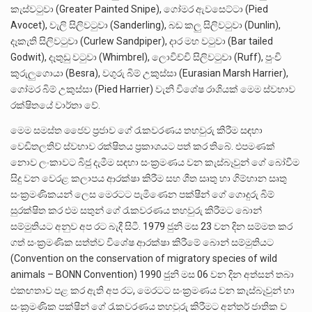
කැස්වටුවා (Greater Painted Snipe), ගෝමර ඇවසෙට්ටා (Pied
Avocet), වැලි සිලිවටුවා (Sanderling), බඩ කලු සිලිවටුවා (Dunlin),
දෑකැති සිලිවටුවා (Curlew Sandpiper), දාර මහ වටුවා (Bar tailed
Godwit), දෑතුඩු වටුවා (Whimbrel), ලොවිච්චි සිලිවටුවා (Ruff), පුංචි
කුරුලුගොයා (Besra), වගුරු බිම් උකුස්සා (Eurasian Marsh Harrier),
ගෝමර බිම් උකුස්සා (Pied Harrier) වැනි විශේෂ රාශියක් මෙම ස්වභාව
රක්ෂිතයේ වාර්තා වේ.
මෙම සමස්ත ජෛව ප්‍රජාව ගේ රැකවරණය තහවුරු කිරීම සඳහා
වෙඩිතලතිව් ස්වභාව රක්ෂිතය ප්‍රකාශයට පත් කර තිබේ. එපමණක්
නොව ලංකාවට බිජු දැමීම සඳහා සංක්‍රමණය වන කැස්බෑවුන් ගේ බෝවීම
සිදු වන වෙරළ කලාපය ආරක්ෂා කිරීම සහ ශීත සෘතු හා ගිම්හාන සෘතු
සංක්‍රමණිකයන් ලෙස මෙරටට පැමිණෙන පක්ෂීන් ගේ ගොදුරු බිම්
සුරක්ෂිත කර එම සතුන් ගේ රැකවරණය තහවුරු කිරීමට බොන්
සම්මුතියට අනුව අප රට බැදී සිටී. 1979 ජුනි මස 23 වන දින සම්මත කර
ගත් සංක්‍රමණික සත්ත්ව විශේෂ ආරක්ෂා කිරීමේ බොන් සම්මුතියට
(Convention on the conservation of migratory species of wild
animals – BONN Convention) 1990 ජුනි මස 06 වන දින අත්සන් තබා
එකඟතාව පළ කර ඇති අප රට, මෙරටට සංක්‍රමණය වන කැස්බෑවුන් හා
සංක්‍රමණික පක්ෂීන් ගේ රැකවරණය තහවුරු කිරීමට අන්තර් ජාතික ව