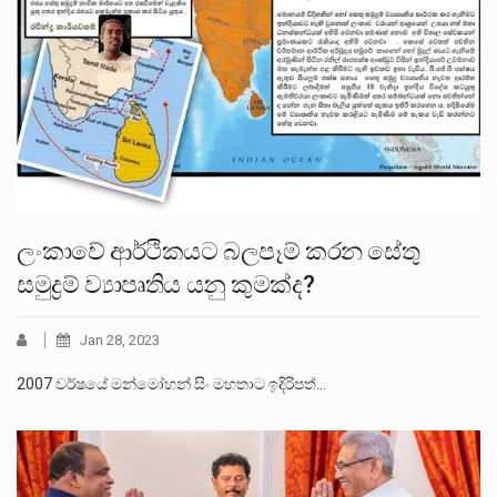
ලංකාවේ ආර්ථිකයට බලපෑම් කරන සේතු
සමුද්‍රම් ව්‍යාපෘතිය යනු කුමක්ද?
Jan 28, 2023
2007 වර්ෂයේ මන්මෝහන් සිං මහතාට ඉදිරිපත්…