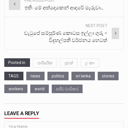
PREVIOUS POST
Post
ඉතිං මේ අත්දෙකෙන් ආදරේ මැරුවා…
navigation
NEXT POST
වැටුපේ සම්පූර්ණ කොටස ඉල්ලා ගුරු –
විදුහල්පති වර්ජනය හෙටත්
Posted in:
පාරිසරික
පුවත්
ලංකා
TAGS:
news
politics
sri lanka
stories
workers
world
සජීව චාමිකර
LEAVE A REPLY