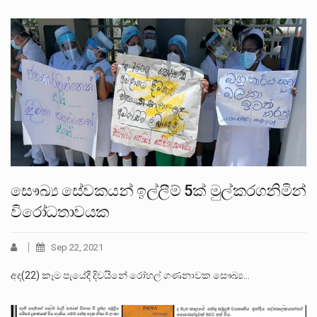
සෞඛ්‍ය සේවකයන් ඉල්ලීම් 5ක් මුල්කරගනිමින්
විරෝධතාවයක
Sep 22, 2021
අද(22) කෑම පැයේදී දිවයිනේ රෝහල් ගණනාවක සෞඛ්‍ය…