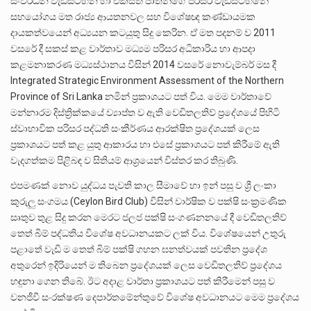
සංවර්ධන වැඩසටහන හා එක්සත් ජාතීන්ගේ පරිසර වැඩසටහනේ
සහයෝගය මත රාජ්‍ය ආයතනවල සහ විශේෂඥ කණ්ඩායමක
දායකත්වයෙන් අධ්‍යයන කටයුතු සිදු කෙරින. ඒ මත පදනම් ව 2011
වසරේ දී සකස් කළ වාර්තාව මධ්‍යම පරිසර අධිකාරිය හා ආපදා
කළමනාකරණ මධ්‍යස්ථානය විසින් 2014 වසරේ නොවැම්බර් මස දී
Integrated Strategic Environment Assessment of the Northern
Province of Sri Lanka නමින් ප්‍රකාශයට පත් විය. මෙම වාර්තාවේ
මන්නාරම දිස්ත්‍රික්කයේ ව්‍යාප්ත ව ඇති වෙඩිතලතිව් ප්‍රදේශයේ පිහිටි
ස්වාභාවික පරිසර පද්ධති සංකීර්ණය ආරක්ෂිත ප්‍රදේශයක් ලෙස
ප්‍රකාශයට පත් කළ යුතු ආකාරය හා එසේ ප්‍රකාශයට පත් කිරීමේ ඇති
වැදගත්කම පිළිබඳ ව සිතියම් ආශ්‍රයෙන් විස්තර කර තිබුණි.
එපමණක් නොව යුද්ධය පැවති කාල සීමාවේ හා ඉන් පසු ව ශ්‍රී ලංකා
කුරුලු සංගමය (Ceylon Bird Club) විසින් වාර්ෂික ව පක්ෂි සංක්‍රමණික
සෘතුව තුළ සිදු කරන මෙරට ජලජ පක්ෂි සංගණනනයේ දී වෙඩිතලතිව්
තෙත් බිම් පද්ධතිය විශේෂ අවධානයකට ලක් විය. විශේෂයෙන් උතුරු
පළාතේ වැඩි ම තෙත් බිම් පක්ෂි ගහන ඝනත්වයක් පවතින ප්‍රදේශ
අතුරෙන් ඉදිරියෙන් ම තිබෙන ප්‍රදේශයක් ලෙස වෙඩිතලතිව් ප්‍රදේශය
හඳුනා ගෙන තිබේ. ඊට අදාළ වාර්තා ප්‍රකාශයට පත් කිරීමෙන් පසු ව
වනජීවී සංරක්ෂණ දෙපාර්තමේන්තුවේ විශේෂ අවධානයට මෙම ප්‍රදේශය