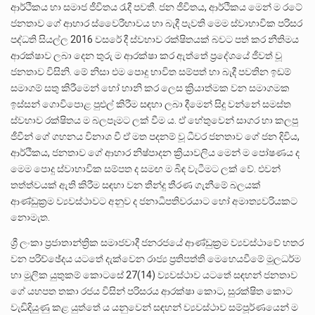
ආර්ථිකය හා සමාජ ජීවිතය රැදී පවතී. ජන ජීවිතය, ආර්ථිකය මෙන් ම රටේ
ජනතාව ගේ ආහාර ස්වෛරීභාවය හා බැදී පැවති මෙම ස්වාභාවික පරිසර
පද්ධති සියල්ල 2016 වසරේ දී ස්වභාව රක්ෂිතයක් බවට පත් කර නීතිමය
ආරක්ෂාව ලබා දෙන තුරු ම ආරක්ෂා කර ඇත්තේ ප්‍රදේශයේ ජීවත් වූ
ජනතාව විසිනි. මේ නිසා එම පොදු භාවිත සම්පත් හා බැදී පවතින ඉඩම්
සමාගම් සතු කිරීමෙන් හෝ හානි කර ලෙස ක්‍රියාත්මක වන සමාගමක
ඉස්සන් ගොවිපොළ පුළුල් කිරීම සඳහා ලබා දීමෙන් සිදු වන්නේ සමස්ත
ස්වභාව රක්ෂිතය ම බලපෑමට ලක් වීම ය. ඒ හේතුවෙන් සාගර හා කලපු
ජීවීන් ගේ ගහනය විනාශ වී ඒ මත පදනම් වූ ධීවර ජනතාව ගේ ජන දිවිය,
ආර්ථිකය, ජනතාව ගේ ආහාර නිෂ්පාදන ක්‍රියාවලිය මෙන් ම පෝෂණය ද
මෙම පොදු ස්වාභාවික සම්පත ද සමඟ ම බිඳ වැටීමට ලක් වේ. එවන්
තත්ත්වයක් ඇති කිරීම සඳහා වන තීන්දු තීරණ ගැනීමේ බලයක්
ආණ්ඩුක්‍රම ව්‍යවස්ථාවට අනුව ද ජනාධිපතිවරයාට හෝ අමාත්‍යවරියකට
නොමැත.
ශ්‍රී ලංකා ප්‍රජාතාන්ත්‍රික සමාජවාදී ජනරජයේ ආණ්ඩුක්‍රම ව්‍යවස්ථාවේ හතර
වන පරිච්ඡේදය යටතේ දැක්වෙන රාජ්‍ය ප්‍රතිපත්ති මෙහෙයවීමේ මූලධර්ම
හා මූලික යුතුකම් කොටසේ 27(14) ව්‍යවස්ථාව යටතේ සඳහන් ජනතාව
ගේ යහපත තකා රජය විසින් පරිසරය ආරක්ෂා කොට, සුරක්ෂිත කොට
වැඩිදියුණු කළ යුත්තේ ය යනුවෙන් සඳහන් ව්‍යවස්ථාව සම්පූර්ණයෙන් ම