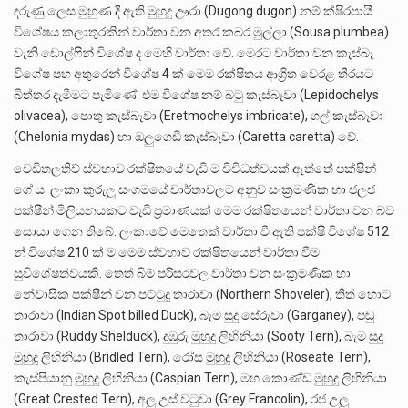
දරුණු ලෙස මුහුණ දී ඇති මුහුදු ඌරා (Dugong dugon) නම් ක්ෂීරපායී
විශේෂය කලාතුරකින් වාර්තා වන අතර කබර මුල්ලා (Sousa plumbea)
වැනි ඩොල්ෆින් විශේෂ ද මෙහි වාර්තා වේ. මෙරට වාර්තා වන කැස්බෑ
විශේෂ පහ අතුරෙන් විශේෂ 4 ක් මෙම රක්ෂිතය ආශ්‍රිත වෙරළ තීරයට
බිත්තර දැමීමට පැමිණේ. එම විශේෂ නම් බටු කැස්බෑවා (Lepidochelys
olivacea), පොතු කැස්බෑවා (Eretmochelys imbricate), ගල් කැස්බෑවා
(Chelonia mydas) හා ඔලුගෙඩි කැස්බෑවා (Caretta caretta) වේ.
වෙඩිතලතිව් ස්වභාව රක්ෂිතයේ වැඩි ම විවිධත්වයක් ඇත්තේ පක්ෂීන්
ගේ ය. ලංකා කුරුලු සංගමයේ වාර්තාවලට අනුව සංක්‍රමණික හා ජලජ
පක්ෂීන් මිලියනයකට වැඩි ප්‍රමාණයක් මෙම රක්ෂිතයෙන් වාර්තා වන බව
සොයා ගෙන තිබේ. ලංකාවේ මෙතෙක් වාර්තා වී ඇති පක්ෂි විශේෂ 512
න් විශේෂ 210 ක් ම මෙම ස්වභාව රක්ෂිතයෙන් වාර්තා වීම
සුවිශේෂත්වයකි. තෙත් බිම් පරිසරවල වාර්තා වන සංක්‍රමණික හා
නේවාසික පක්ෂීන් වන පට්ටුදු තාරාවා (Northern Shoveler), තිත් හොට
තාරාවා (Indian Spot billed Duck), බැම සුදු සේරුවා (Garganey), පඬු
තාරාවා (Ruddy Shelduck), දුඹුරු මුහුදු ලිහිනියා (Sooty Tern), බැම සුදු
මුහුදු ලිහිනියා (Bridled Tern), රෝස මුහුදු ලිහිනියා (Roseate Tern),
කැස්පියානු මුහුදු ලිහිනියා (Caspian Tern), මහ කොණ්ඩ මුහුදු ලිහිනියා
(Great Crested Tern), අලු උස් වටුවා (Grey Francolin), රජ උලු