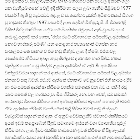
මීට අමතර ව, ස්ලෝවැකියාව හා හංගේරියාව යන රටවල් අතරින් ගලා
යන ඩැනියුබ් ගඟේ වේලි ඉදි කිරීම හා ජලය ලබා ගැනීම පිළිබඳ ව 1977
වසරේ දී ඇති වූ ගැටළුවට අදාළ ව ජාත්‍යන්තර යුක්ති අධිකරණයේ විභාග
වූ නඩුවේ තීන්දුව 1997 වසරේ දී ලබා දෙමින් විනිසුරු සී. ජී. වීරමන්ත්‍රි
විසින් මිහිදු මාහිමි හා දේවානම් පියතිස්ස රජු අතර ඇති වු සංවාදයේ
කරුණු පදනම් කර ගෙන, “රජය රටේ ස්වාභාවික සම්පත්වල අයිතිකරු
නොව භාරකරු පමණි” යන පොදු භාර නැතහොත් මහජන භාර
සංකල්පය මත පදනම් ව එම නඩු තීන්දුව ලබා දී තිබේ. එප්පාවල
පොස්පේට් නීධියට අදාළ නඩු තීන්දුවේ ද මහජන භාර සිද්ධාන්තය
ඩැනියුබ් ගඟේ නඩු තීන්දුව උපුටා දක්වමින් ඒ. ආර්. බී. අමරසිංහ
විනිසුරුවරයා සඳහන් කර ඇත්තේ, රටේ ස්වාභාවික සම්පත් වල අයිතිය
ජනතාව සතු බවත්, රජයට ඇත්තේ ජනතාව වෙනුවෙන් එහි භාරය දැරීම
හා එම සම්පත් ආරක්ෂා කිරීමේ වගකීම පමණක් වන බව ය. එහි දී රජු
රටේ සම්පත් වල භාරකරුවා මිස හිමිකරු නොවන බවත්, එම සම්පත්
භාරකරුට විනාශ කිරීමට හෝ අන්සතු කිරීමට බලයක් නොමැති බවත්,
ඒවා ආරක්ෂා කිරීමේ වගකීමේන් බැදී සිටින බවත් නඩු තීන්දුවේ
වැඩිදුරටත් සඳහන් කර ඇත. ඒ අනුව වෙඩිතලතිව් ස්වභාව රක්ෂිතයට
අයත් ඉඩම් තප්‍රොබේන් සීෆුඩ් සමාගමේ ඉස්සන් වගා ව්‍යාපෘතිය පුළුල්
කිරීම සඳහා ලබා දීමට රක්ෂිත භාවයෙන් ඉවත් කිරීමේ කිසිදු බලයක්
ජනාධිපතිවරයාට හෝ වනජීවී හා වන සම්පත් සංරක්ෂණ අමාත්‍යවරියට