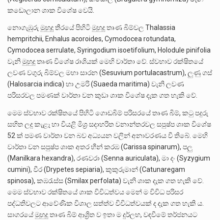
කඩොලාන ශාක විශේෂ වෙයි.
නොගැඹුරු මුහුදු තීරයේ පිහිටි මුහුදු තෘණ බිම්වල Thalassia
hempritchii, Enhalus acoroides, Cymodocea rotundata,
Cymodocea serrulate, Syringodium isoetifolium, Holodule pinifolia
වැනි මුහුදු තෘණ විශේෂ රාශියක් මෙහි වාර්තා වේ. ස්වභාව රක්ෂිතයේ
ලවණ වගුරු බිම්වල මහා සාරන (Sesuvium portulacastrum), ලුණු ගස්
(Halosarcia indica) හා උමරි (Suaeda maritima) වැනි ලවණ
පරිසරවල පමණක් වාර්තා වන කුඩා ශාක විශේෂ දැක ගත හැකි වේ.
මෙම ස්වභාව රක්ෂිතයේ පිහිටි ගොඩබිම් පරිසරයේ තෘණ බිම්, කටු පදුරු
සහිත ලදු කැළෑ හා වියළි මිශ්‍ර සදාහරිත වනාන්තරවල සපුෂ්ප ශාක විශේෂ
52 ක් පමණ වාර්තා වන බව අධ්‍යයන වලින් අනාවරණය වී තිබේ. මෙහි
වාර්තා වන සපුෂ්ප ශාක අතර හීන් කරඹ (Carissa spinarum), පලු
(Manilkara hexandra), රණවරා (Senna auriculata), මා දං (Syzygium
cumini), වීර (Drypetes sepiaria), කුකුරුමාන් (Catunaregam
spinosa), කඹරැස්ස (Smilax perfolata) වැනි ශාක දැක ගත හැකි වේ.
මෙම ස්වභාව රක්ෂිතයේ ශාක විවිධත්වය මෙන් ම විවිධ පරිසර
පද්ධතිවලට ආවේණික විශාල සත්ත්ව විවිධත්වයක් ද දැක ගත හැකි ය.
සාගරයේ මුහුදු තෘණ බිම් ආශ්‍රිත ව ඉතා ම දුර්ලභ, වඳවීමේ තර්ජනයට