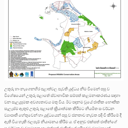
උතුරු හා නැගෙනහිර පළාත්වල පැවති යුද්ධය නිම වීමෙන් පසු ව
විශේෂයෙන් උතුරු පළාතේ ස්වාභාවික සම්පත් කළමනාකරණය සඳහා
වන සැලැසුමක අවශ්‍යතාවය මතු විය. ඊට පදනම වූයේ ජාතික භෞතික
සැලැස්ම ඇතුළු උතුරු පළාතේ ක්‍රියාත්මක කිරීමට නියමිත සංවර්ධන
ව්‍යාපෘති හේතුවෙන් හා යුද්ධයෙන් පසු ව ජනතාව නැවත පදිංචි කිරීමේ දී
ඇති විය හැකි බලපෑම් නියාමනය කිරීම ය. ඒ අනුව එක්සත් ජාතීන්ගේ