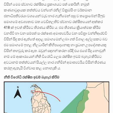
විසින් මෙම ස්වභාව රක්ෂිතය ප්‍රකාශයට පත් කෙරිනි. නමුත්
කණගාටුදායක තත්ත්වය වන්නේ රනිල් වික්‍රමසිංහ වර්තමාන
ජනාධිපතිවරයා වශයෙන් වැඩ භාර ගැනීමෙන් පසු ව තප්‍රොබේන් සීෆුඩ්
සමාගමේ අවශ්‍යතාව මත වෙඩිතලතිව් ස්වභාව රක්ෂිතයෙන් අක්කර
418 ක් ඉවත් කිරීමට තීරණය කිරීම ය. එම තීරණය ක්‍රියාත්මක කිරීම
වනජීවී හා වන සම්පත් සංරක්ෂණ අමාත්‍යවරිය වන පවිත්‍රා වන්නිආරච්චි
විසින් සිදු කර ඇත්තේ අදාළ සමාගමෙන් ලබා ගත් විශාල අල්ලසකට බව
එම සමාගමේ ඉහළ නිලධාරීන් කිහිපදෙනෙකු හා ප්‍රධාන උපදේශකයකු
විසින් තහවුරු කර ඇත. ඔවුන් සඳහන් කරන පරිදි එය එසේ සිදු නොවුනි
නම් මේ ආකාරයෙන් නීති විරෝධී ලෙස රක්ෂිත ඉඩම් බැහැර කිරීමට
අවධානම් තත්ත්වයන් සියල්ල භාර ගනිමින් අමාත්‍යවරිය විසින් තීරණය
කරනු ඇතැයි විශ්වාස කළ නොහැකි ය.
නීති විරෝධී රක්ෂිත ඉඩම් බැහැර කිරීම