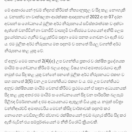
මේ ආකාරයෙන් ඉඩම් නිදහස් කිරීමක් නීත්‍යානුකූල ව සිදු කළ නොහැකි
ය. වනසත්ව හා වෘක්ෂලතා ආරක්ෂක ආඥාපනතේ 2022 අංක 07 දරන
අවසන් සංශෝධනයේ මූලික අර්ථ නිරූපනයේ සවිස්තරාත්මක ව දක්වා
ඇත්තේ වනජීවීන් හා වනජීවී වාසභූමි වාණිජමය වශයෙන් අනිසි ලෙස
ප්‍රයෝජනයට ගැනීම වැළැක්වීම සඳහා මෙම පනත ගොඩනංවා ඇති බව
ය. එම මූලික අර්ථ නිරූපනය මත පදනම් ව පනතේ සියලු වගන්ති අර්ථ
නිරූපනය කළ යුතු වේ.
ඒ අනුව මෙම පනතේ 2(4)(අ) උප වගන්තිය ප්‍රකාර ව රක්ෂිත ප්‍රදේශයක
මායිම් සංශෝධනය කිරීමේ බලය අදාළ විෂය භාර අමාත්‍යවරයාට ඇති
නමුත් එය සිදු කළ යුතු වන්නේ පනතේ මූලික අර්ථ නිරූපනයට එකඟ ව
සහ පනතේ 2(5) වන උප වගන්තියට එකඟ ව ය. එම උප වගන්තියට
අනුව රක්ෂිතයක මායිම් වෙනස් කිරීමට ප්‍රථමයෙන් ඒ සඳහා අධ්‍යයනයක්
සිදු කළ යුතු අතර එම මායිම් සංශෝධනයෙන් සිදු වන පාරිසරික බලපෑම්
පිළිබඳ විමර්ශනයක් ද එම අධ්‍යයනයට ඇතුළත් විය යුතු ය. නමුත් පවිත්‍රා
වන්නිආරච්චි අමාත්‍යවරිය මෙවන් කිසිදු වාර්තාවක් පදනම් කර
නොගෙන වෙඩිතලතිව් ස්වභාව රක්ෂිතයෙන් ඉඩම් බැහැර කිරීම සිදු කර
ඇති බැවින් එය සම්පූර්ණයෙන් ම නීති විරෝධී ක්‍රියාවකි.