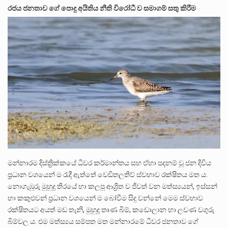
රජය ජනතාව ගේ පොදු අයිතිය නීති විරෝධී ව සමාගම් සතු කිරීම
මන්නාරම දිස්ත්‍රික්කයේ ධීවර කර්මාන්තය සහ ඒහා පදනම් වූ ජන දිවිය
ප්‍රධාන වශයෙන් ම රැදී ඇත්තේ වෙඩිතලතිව් ස්වභාව රක්ෂිතය මත ය.
නොගැඹුරු මුහුදු තීරයේ හා කලපු ආශ්‍රිත ව ජීවත් වන මත්ස්‍යයන්, ඉස්සන්
හා කකුළුවන් ප්‍රධාන වශයෙන් ම බෝවීම සිදු වන්නේ මෙම ස්වභාව
රක්ෂිතයට අයත් මඩ තැනි, මුහුදු තෘණ බිම්, කඩොලාන හා ලවණ වගුරු
බිම්වල ය. එම මත්ස්‍යය සම්පත මත මන්නාරමේ ධීවර ජනතාව ගේ