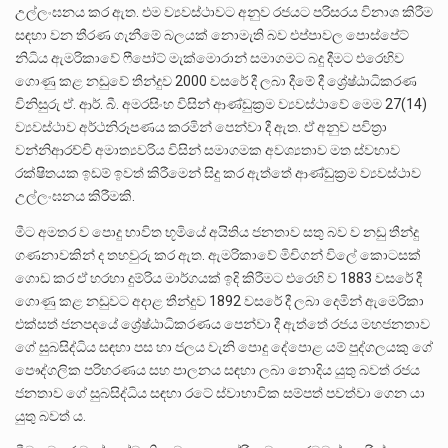
උල්ලංඝනය කර ඇත. එම ව්‍යවස්ථාවට අනුව රජයට පරිසරය විනාශ කිරීම
සඳහා වන තීරණ ගැනීමේ බලයක් නොමැති බව එප්පාවල පොස්පේට්
නිධිය ඇමරිකාවේ ෆීපෝට් මැක්මොරාන් සමාගමට බදු දීමට එරෙහිව
ගොණු කළ නඩුවේ තීන්දුව 2000 වසරේ දී ලබා දීමේ දී ශ්‍රේෂ්ඨාධිකරණ
විනිසුරු ඒ. ආර්. බී. අමරසිංහ විසින් ආණ්ඩුක්‍රම ව්‍යවස්ථාවේ මෙම 27(14)
ව්‍යවස්ථාව අර්ථනිරූපණය කරමින් පෙන්වා දී ඇත. ඒ අනුව පවිත්‍රා
වන්නිආරච්චි අමාත්‍යවරිය විසින් සමාගමක අවශ්‍යතාව මත ස්වභාව
රක්ෂිතයක ඉඩම් ඉවත් කිරීමෙන් සිදු කර ඇත්තේ ආණ්ඩුක්‍රම ව්‍යවස්ථාව
උල්ලංඝනය කිරීමකි.
මීට අමතර ව පොදු භාවිත භූමියේ අයිතිය ජනතාව සතු බව ව නඩු තීන්දු
ගණනාවකින් ද තහවුරු කර ඇත. ඇමරිකාවේ මිචිගන් විලේ කොටසක්
ගොඩ කර ඒ හරහා දුම්රිය මාර්ගයක් ඉදි කිරීමට එරෙහි ව 1883 වසරේ දී
ගොණු කළ නඩුවට අදාළ තීන්දුව 1892 වසරේ දී ලබා දෙමින් ඇමෙරිකා
එක්සත් ජනපදයේ ශ්‍රේෂ්ඨාධිකරණය පෙන්වා දී ඇත්තේ රජය මහජනතාව
ගේ සුබසිද්ධිය සඳහා පස හා ජලය වැනි පොදු දේපොළ යම් පුද්ගලයකු ගේ
පෞද්ගලික පරිහරණය සහ පාලනය සඳහා ලබා නොදිය යුතු බවත් රජය
ජනතාව ගේ සුබසිද්ධිය සඳහා රටේ ස්වාභාවික සම්පත් පවත්වා ගෙන යා
යුතු බවත් ය.