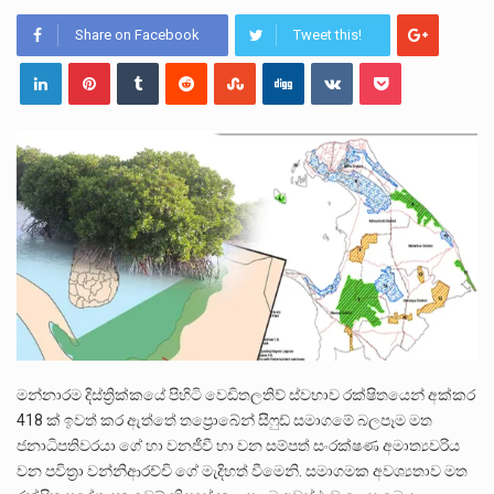
පසුගිය මැයි මස 31 දිනෙන් අවසන් වූ වසර තුළ ලොව පුරා විවිධ තනතුරු නාම වලින්…
Share on Facebook
Tweet this!
මේ, දන්නා හඳුනන ලියන්නකුගේ නන්නාඳුනන අඩවියක සැරිසරා ලද ආස්වාදනීය මොහොතක සිංහාවලෝකනයකි .කෙටි කවියක දිගු බර…
වත්මන් ආණ්ඩුවේ ප්‍රධාන පාර්ශවකරුවා වන ජනතා විමුක්ති පෙරමුණේ කාලයක පටන් තිබුණු ප්‍රධාන සටන් පාඨයක් වූවේ…
මන්නාරම දිස්ත්‍රික්කයේ පිහිටි වෙඩිතලතිව් ස්වභාව රක්ෂිතයෙන් අක්කර
418 ක් ඉවත් කර ඇත්තේ තප්‍රොබේන් සීෆුඩ් සමාගමේ බලපෑම මත
ජනාධිපතිවරයා ගේ හා වනජීවී හා වන සම්පත් සංරක්ෂණ අමාත්‍යවරිය
වන පවිත්‍රා වන්නිආරච්චි ගේ මැදිහත් වීමෙනි. සමාගමක අවශ්‍යතාව මත