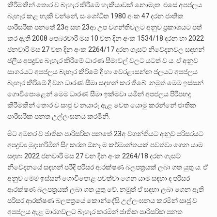
කිරීමකින් තොර ව බැහැර කිරීමේ හැකියාවක් නොමැත. එසේ අපජලය
බැහැර කළ හැකි වන්නේ, සංශෝධිත 1980 අංක 47 දරන ජාතික
පාරිසරික පනතේ 23අ සහ 23ආ උප වගන්තිවලට අනුව ප්‍රකාශයට පත්
කර ඇති 2008 පෙබරවාරි මස 10 වන දින අංක 1534/18 දරන හා 2022
ජනවාරි මස 27 වන දින අංක 2264/17 දරන ගැසට් නිවේදනවල සඳහන්
ජලීය අපද්‍රව්‍ය බැහැර කිරීමේ ධාරණ සීමාවල් වලට යටත් ව ය. ඒ අනුව
සාගරයට අපජලය බැහැර කිරීමේ දී හා වෙරළාසන්න ජලයට අපජලය
බැහැර කිරීමේ දී වන ධාරණ සීමා සඳහන් කර තිබේ. නමුත් මෙම ඉස්සන්
ගොවිපොළෙන් මෙම ධාරණ සීමා ඉක්මවා යමින් අපජලය පිරිපහදු
කිරීමකින් තොර ව සෘජු ව නයාරු ඇළ වෙත යොමු කරන්නේ ජාතික
පාරිසරික පනත උල්ලංඝනය කරමිනි.
මීට අමතර ව ජාතික පාරිසරික පනතේ 23අ වගන්තියට අනුව පරිසරයට
අපද්‍රව්‍ය මුදාහරිමින් සිදු කරන ඕනෑ ම කර්මාන්තයක් පවත්වා ගෙන යාම
සඳහා 2022 ජනවාරි මස 27 වන දින අංක 2264/18 දරන ගැසට්
නිවේදනයේ සඳහන් පරිදි පරිසර ආරක්ෂණ බලපත්‍රයක් ලබා ගත යුතු ය. ඒ
අනුව මෙම ඉස්සන් ගොවිපොළ පවත්වා ගෙන යාම සඳහා ද පරිසර
ආරක්ෂණ බලපත්‍රයක් ලබා ගත යුතු වේ. නමුත් ඒ සඳහා ලබා ගෙන ඇති
පරිසර ආරක්ෂණ බලපත්‍රයේ කොන්දේසි උල්ලංඝනය කරමින් සෘජු ව
අපජලය ඇළ මාර්ගවලට බැහැර කරමින් ජාතික පාරිසරික පනත