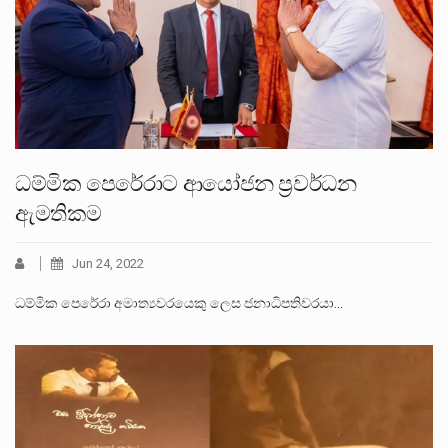
ධම්මික පෙරේරාට ආයෝජන ප්‍රවර්ධන
ඇමතිකම
Jun 24, 2022
ධම්මික පෙරේරා අමාත්‍යවරයෙකු ලෙස ජනාධිපතිවරයා…