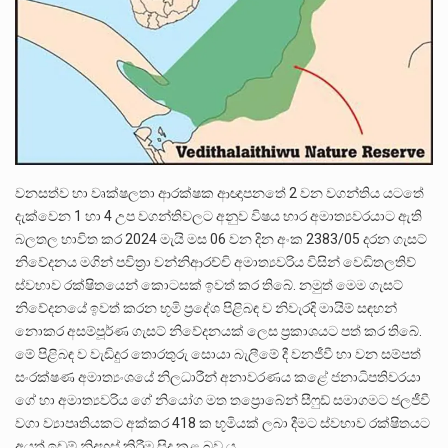
වනසත්ව හා වෘක්ෂලතා ආරක්ෂක ආඥාපනතේ 2 වන වගන්තිය යටතේ
දැක්වෙන 1 හා 4 උප වගන්තිවලට අනුව විෂය භාර අමාත්‍යවරයාට ඇති
බලතල භාවිත කර 2024 මැයි මස 06 වන දින අංක 2383/05 දරන ගැසට්
නිවේදනය මගින් පවිත්‍රා වන්නිආරච්චි අමාත්‍යවරිය විසින් වෙඩිතලතිව්
ස්වභාව රක්ෂිතයෙන් කොටසක් ඉවත් කර තිබේ. නමුත් මෙම ගැසට්
නිවේදනයේ ඉවත් කරන භූමි ප්‍රදේශ පිළිබඳ ව නිවැරදි මායිම් සඳහන්
නොකර අසම්පූර්ණ ගැසට් නිවේදනයක් ලෙස ප්‍රකාශයට පත් කර තිබේ.
මේ පිළිබඳ ව වැඩිදුර තොරතුරු සොයා බැලීමේ දී වනජීවී හා වන සම්පත්
සංරක්ෂණ අමාත්‍යංශයේ නිලධාරීන් අනාවරණය කළේ ජනාධිපතිවරයා
ගේ හා අමාත්‍යවරිය ගේ නියෝග මත තප්‍රොබේන් සීෆුඩ් සමාගමට ජලජීවී
වගා ව්‍යාපෘතියකට අක්කර 418 ක භූමියක් ලබා දීමට ස්වභාව රක්ෂිතයට
අයත් ඉඩම් නිදහස් කිරීම සිදු කළ බව ය.