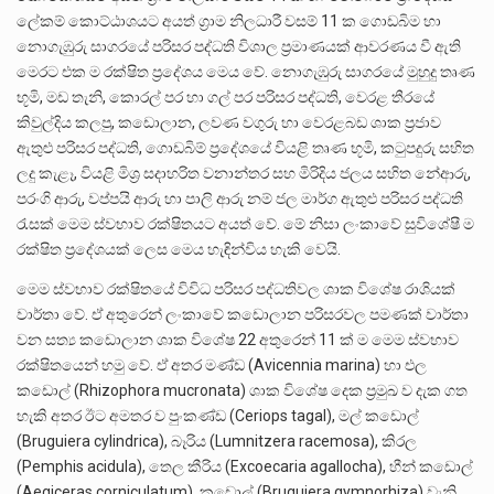
ලේකම් කොට්ඨාශයට අයත් ග්‍රාම නිලධාරී වසම් 11 ක ගොඩබිම හා
නොගැඹුරු සාගරයේ පරිසර පද්ධති විශාල ප්‍රමාණයක් ආවරණය වී ඇති
මෙරට එක ම රක්ෂිත ප්‍රදේශය මෙය වේ. නොගැඹුරු සාගරයේ මුහුදු තෘණ
භූමි, මඩ තැනි, කොරල් පර හා ගල් පර පරිසර පද්ධති, වෙරළ තීරයේ
කිවුල්දිය කලපු, කඩොලාන, ලවණ වගුරු හා වෙරළබඩ ශාක ප්‍රජාව
ඇතුළු පරිසර පද්ධති, ගොඩබිම් ප්‍රදේශයේ වියළි තෘණ භූමි, කටුපදුරු සහිත
ලදු කැළෑ, වියළි මිශ්‍ර සදාහරිත වනාන්තර සහ මිරිදිය ජලය සහිත නේආරු,
පරංගි ආරු, වප්පයි ආරු හා පාලි ආරු නම් ජල මාර්ග ඇතුළු පරිසර පද්ධති
රැසක් මෙම ස්වභාව රක්ෂිතයට අයත් වේ. මේ නිසා ලංකාවේ සුවිශේෂී ම
රක්ෂිත ප්‍රදේශයක් ලෙස මෙය හැඳින්විය හැකි වෙයි.
මෙම ස්වභාව රක්ෂිතයේ විවිධ පරිසර පද්ධතිවල ශාක විශේෂ රාශියක්
වාර්තා වේ. ඒ අතුරෙන් ලංකාවේ කඩොලාන පරිසරවල පමණක් වාර්තා
වන සත්‍ය කඩොලාන ශාක විශේෂ 22 අතුරෙන් 11 ක් ම මෙම ස්වභාව
රක්ෂිතයෙන් හමු වේ. ඒ අතර මණ්ඩ (Avicennia marina) හා එල
කඩොල් (Rhizophora mucronata) ශාක විශේෂ දෙක ප්‍රමුඛ ව දැක ගත
හැකි අතර ඊට අමතර ව පුංකණ්ඩ (Ceriops tagal), මල් කඩොල්
(Bruguiera cylindrica), බෑරිය (Lumnitzera racemosa), කිරල
(Pemphis acidula), තෙල කීරිය (Excoecaria agallocha), හීන් කඩොල්
(Aegiceras corniculatum), කඩොල් (Bruguiera gymnorhiza) වැනි