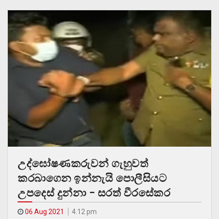
උද්ඝෝෂණකරුවන් ගැහුවත්
කරබාගෙන ඉන්නැයි පොලීසියට
උපදෙස් දුන්නා – සරත් වීරසේකර
06 Aug 2021
4.12 pm