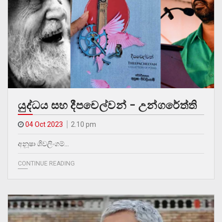
යුද්ධය සහ දීපචෙල්වන් – උන්ගරේත්ති
04 Oct 2023
2.10 pm
අනූෂා ශිවලිංගම්…
CONTINUE READING