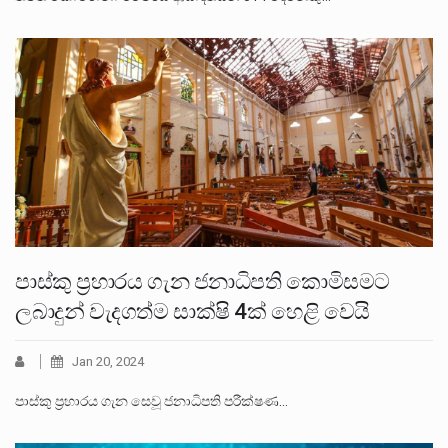
පාස්කු ප්‍රහාරය ගැන ජනාධිපති කොමිසමට
ලබාදුන් වැදගත්ම සාක්ෂි 4ක් හෙළි වෙයි
Jan 20, 2024
පාස්කු ප්‍රහාරය ගැන සෙවූ ජනාධිපති පරීක්ෂණ…