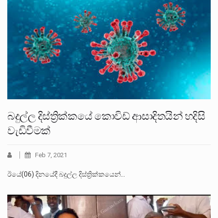
බදුල්ල දිස්ත්‍රික්කයේ කොවිඩ් ආසාදිතයින් හදිසි
වැඩිවීමක්
Feb 7, 2021
ඊයේ(06) දිනයේදී බදුල්ල දිස්ත්‍රික්කයෙන්…