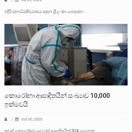
ඉදිරි ජනාධිපතිවරණය සඳහා ශ්‍රී ලංකා පොදුජන…
කොරෝනා ආසාදිතයින් සංඛ්‍යාව 10,000
ඉක්මවයි
Oct 30, 2020
තවත් කොරෝනා වෛරස් ආසාදිතයින් 314 දෙනෙකු…