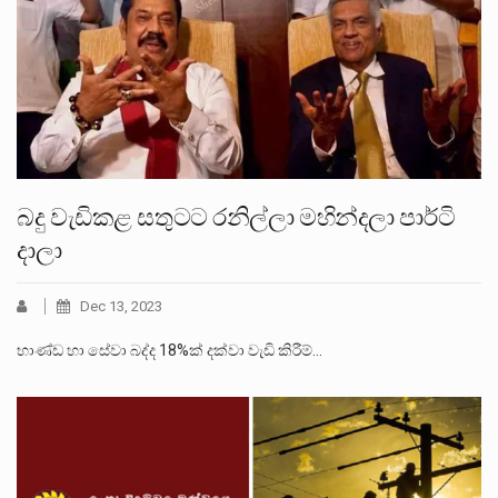
බදු වැඩිකළ සතුටට රනිල්ලා මහින්දලා පාර්ටි
දාලා
Dec 13, 2023
භාණ්ඩ හා සේවා බද්ද 18%ක් දක්වා වැඩි කිරීම්…