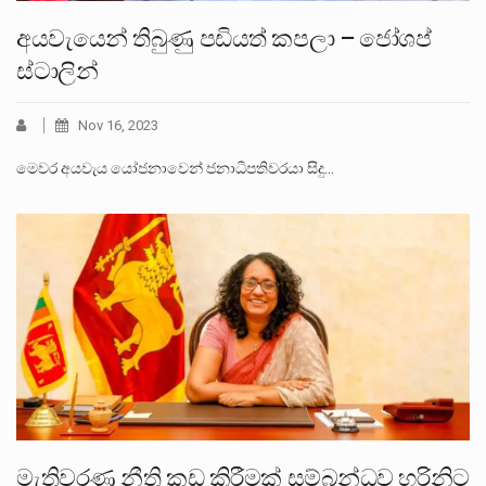
අයවැයෙන් තිබුණු පඩියත් කපලා – ජෝශප්
ස්ටාලින්
Nov 16, 2023
මෙවර අයවැය යෝජනාවෙන් ජනාධිපතිවරයා සිදු…
මැතිවරණ නීති කඩ කිරීමක් සම්බන්ධව හරිනිට