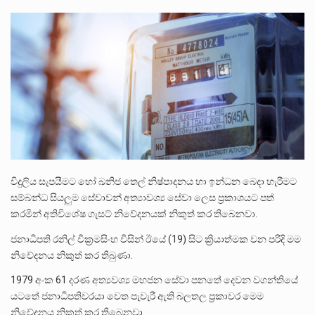
පසුගිය මැයි මස 31 දිනෙන් අවසන් වූ වසර තුළ ලොව පුරා විවිධ තනතුරු නාම වලින්…
මේ, දන්නා හඳුනන ලියන්නකුගේ නන්නාඳුනන අඩවියක සැරිසරා ලද ආස්වාදනීය මොහොතක සිංහාවලෝකනයකි .කෙටි කවියක දිගු බර…
වත්මන් ආණ්ඩුවේ ප්‍රධාන පාර්ශවකරුවා වන ජනතා විමුක්ති පෙරමුණේ කාලයක පටන් තිබුණු ප්‍රධාන සටන් පාඨයක් වූවේ…
විදුලිය සැපයීමට හෝ ඛනිජ තෙල් නිෂ්පාදනය හා ඉන්ධන බෙදා හැරීමට
සම්බන්ධ සියලුම සේවාවන් අත්‍යාවශ්‍ය සේවා ලෙස ප්‍රකාශයට පත්
කරමින් අතිවිශේෂ ගැසට් නිවේදනයක් නිකුත් කර තිබෙනවා.
ජනාධිපති රනිල් වික්‍රමසිංහ විසින් ඊයේ (19) සිට ක්‍රියාත්මක වන පරිදි මම
නිවේදනය නිකුත් කර තිබුණා.
1979 අංක 61 දරණ අත්‍යවශ්‍ය මහජන සේවා පනතේ දෙවන වගන්තියේ
යටතේ ජනාධිපතිවරයා වෙත පැවැරී ඇති බලතල ප්‍රකාවර මෙම
නිවේදනය නිකුත් කර තිබෙනවා.