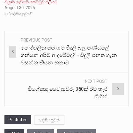
විශ්‍රාම යැවීමේ ගසට්ටුව එළියට
August 30, 2025
In "දේශීය පුවත්"
PREVIOUS POST
Post
පෞද්ගලික සමාගම් විදුලි බල මණ්ඩලේ
navigation
ගන්නේ අපිට ආදරේටද? – විදුලි පනත ගැන
වසන්ත කියන කතාව
NEXT POST
විශේෂඥ වෛද්‍යවරු 350ක් රට හැර
ගිහින්
Posted in:
දේශීය පුවත්