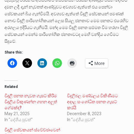
දමන ලදී. දැන් නැවතත් ආණ්ඩුවට අවශ්‍යව ඇත්තේ එය පෙන්වා
සේවකයන් බිය ගැන්වීමයි. අවශ්‍යව ඇත්තේ විදුලි සේවකයන් පමණක්
නොව විදුලි පාරිභෝගිකයන් ලෙස සියලු ජනතාව මෙම පනතට එරෙහිව
අරගලය ඉදිරියට ගැනීමයි. මන්ද මෙම විදුලි පනත සම්මත වීම හරහා විදුලි
සේවකයන් මෙන්ම පාරිභෝගික ජනතාවටද මෙහි වන්දිය ගෙවීමට
සිදුවේ.
Share this:
More
Related
විදුලි පනත නැවත ගැසට් කිරීම
විදුලිබල මණ්ඩලය විකිණීමට
විදුලිය විකුණන්න ගහන අලුත්
අදාළ සංශෝධිත පනත ගැසට්
ගේමක්ද?
කරයි
May 21, 2025
December 8, 2023
In "දේශීය පුවත්"
In "දේශීය පුවත්"
විදුලි සේවකයන් ස්වේච්ඡාවෙන්