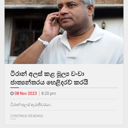
ටිරාන් අලස් කළ මූල්‍ය වංචා
ජාත්‍යන්තරය හෙළිදරව් කරයි
08 Nov 2023
8.20 pm
ටිරාන් අලස් ඇමතිවරයා…
CONTINUE READING