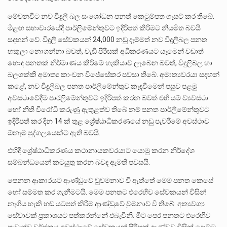
මේවනවිට නව විදුලී බල සංශෝධන පනත් කෙටුම්පත ගැසට් කර තිබේ.
මීළඟ සභාවාරයේදී පාර්ලිමේන්තුවට ඉදිරිපත් කිරීමට නියමිත බවයි
සදහන් වේ. විදුලි සේවකයන් 24,000 නඩු දැම්මත් නව විදුලිබල පනත
හකුලා නොගන්නා බවත්, වැඩි පිරිසක් අධිකරණයට යෑමෙන් වඩාත්
හොඳ පනතක් නිර්මාණය කිරීමේ හැකියාව ලැබෙන බවත්, විදුලිබල හා
බලශක්කි අමාත්‍ය කාංචන විජේසේකර පවසා තිබේ. අමාත්‍යවරයා සදහන්
කළේ, නව විදුලිබල පනත පාර්ලිමේන්තුව කැඳවීමෙන් පසුව පළමු
අවස්ථාවේදීම පාර්ලිමේන්තුවට ඉදිරිපත් කරන බවත් එහි යම් ව්‍යවස්ථා
හෝ නීති විරෝධී කරුණු ඇතුළත්ව තිබේ නම් පනත පාර්ලිමේන්තුවට
ඉදිරිපත් කර දින 14 ක් තුළ ශ්‍රේෂ්ඨාධිකරණයේ නඩු පැවරීමේ අවස්ථාව
ඕනෑම පුද්ගලයෙක්ට ඇති බවයි.
එහිදී ශ්‍රේෂ්ඨාධිකරණය කථානායකවරයාට යොමු කරන නිර්දේශ
සම්බන්ධයෙන් කටයුතු කරන බවද ඇමති පවසයි.
පෙනන ආකාරයට ආණ්ඩුවේ වුවමනාව වී ඇත්තේ මෙම පනත කෙසේ
හෝ සම්මත කර ගැනීමටයි. මෙම පනතට එරෙහිව සේවකයන් විසින්
නැගිය හැකි හඬ යටපත් කිරීම ආණ්ඩුවේ වුමනාව වී තිබේ. අත්‍යවශ්‍ය
සේවාවක් ප්‍රකාශයට පත්කරන්නේ එබැවිනි. මීට පෙර පනතට එරෙහිව
පැවැත්වූ වර්ජනය අවස්ථාවේ සේවකයන් පිරිසක් ආණ්ඩුව විසින් දොට්ට