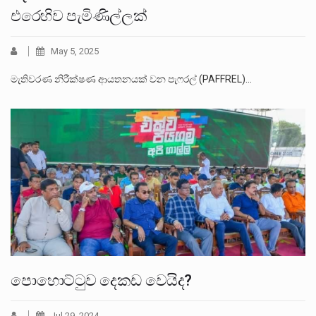
එරෙහිව පැමිණිල්ලක්
May 5, 2025
මැතිවරණ නිරීක්ෂණ ආයතනයක් වන පැෆරල් (PAFFREL)…
පොහොට්ටුව දෙකඩ වෙයිද?
Jul 29, 2024