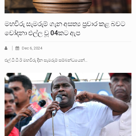
මහවිරු සැමරුම් ගැන අසත්‍ය ප්‍රචාර කළ බවට
චෝදනා එල්ල වූ 04කට ඇප
Dec 6, 2024
එල්.ටී.ටී.ඊ මහවිරු දින සැමරුම් සම්බන්ධයෙන්…