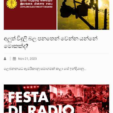
අලුත් විදුලි බල පනතෙන් වෙන්න යන්නේ
මොකක්ද?
Nov 21, 2023
ලෙබනනයට ඇමරිකානු සමාගමක් කළා සේ ඉන්දියානු…