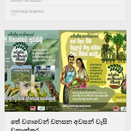
වත්මන් ජනාධිපති…
CONTINUE READING
තේ වගාවෙන් වනසන අවසන් වැසි
වනාන්තර