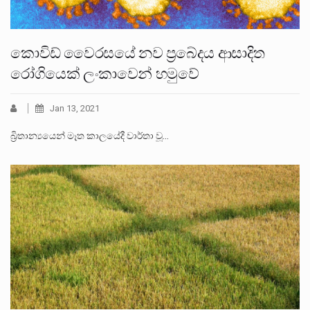
කොවිඩ් වෛරසයේ නව ප්‍රබේදය ආසාදිත
රෝගියෙක් ලංකාවෙන් හමුවේ
Jan 13, 2021
බ්‍රිතාන්‍යයෙන් මෑත කාලයේදී වාර්තා වූ…