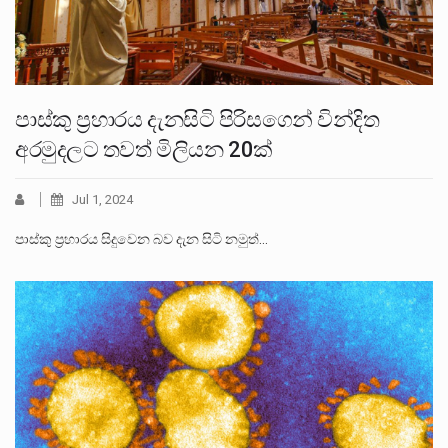
පාස්කු ප්‍රහාරය දැනසිටි පිරිසගෙන් වින්දිත
අරමුදලට තවත් මිලියන 20ක්
Jul 1, 2024
පාස්කු ප්‍රහාරය සිදුවෙන බව දැන සිටි නමුත්…