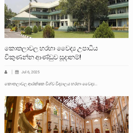
කොතලාවල හරහා වෛද්‍ය උපාධිය
විකුණන්න ආණ්ඩුව සූදානම්!
Jul 6, 2025
කොතලාවල ආරක්ෂක විශ්ව විද්‍යාලය හරහා වෛද්‍ය…