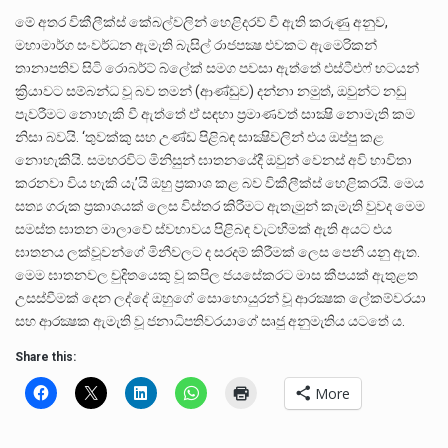
මේ අතර විකීලීක්ස් කේබල්වලින් හෙළිදරව් වී ඇති කරුණු අනුව,
මහාමාර්ග සංවර්ධන ඇමැති බැසිල් රාජපක්‍ෂ එවකට ඇමෙරිකන්
තානාපතිව සිටි රොබර්ට් බ්ලේක් සමග පවසා ඇත්තේ එස්ටීඑෆ් භටයන්
ක්‍රියාවට සම්බන්ධ වූ බව තමන් (ආණ්ඩුව) දන්නා නමුත්, ඔවුන්ට නඩු
පැවරීමට නොහැකි වී ඇත්තේ ඒ සඳහා ප්‍රමාණවත් සාක්‍ෂි නොමැති කම
නිසා බවයි. ‘තුවක්කු සහ උණ්ඩ පිළිබඳ සාක්‍ෂිවලින් එය ඔප්පු කළ
නොහැකියි. සමහරවිට මිනිසුන් ඝාතනයේදී ඔවුන් වෙනස් අවි භාවිතා
කරනවා විය හැකි යැ’යි ඔහු ප්‍රකාශ කළ බව විකීලීක්ස් හෙළිකරයි. මෙය
සත්‍ය ගරුක ප්‍රකාශයක් ලෙස විස්තර කිරීමට ඇතැමුන් කැමැති වුවද මෙම
සමස්ත ඝාතන මාලාවේ ස්වභාවය පිළිබඳ වැටහීමක් ඇති අයට එය
ඝාතනය ලක්වූවන්ගේ මිනීවලට ද සරදම් කිරීමක් ලෙස පෙනී යනු ඇත.
මෙම ඝාතනවල චුදිතයෙකු වූ කපිල ජයසේකරට මාස කීපයක් ඇතුළත
උසස්වීමක් දෙන ලද්දේ ඔහුගේ සොහොයුරන් වූ ආරක්‍ෂක ලේකම්වරයා
සහ ආරක්‍ෂක ඇමැති වූ ජනාධිපතිවරයාගේ සෘජු අනුමැතිය යටතේ ය.
Share this:
More