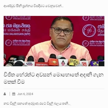
ආණ්ඩුව සීනි ප්‍රශ්නය විසදීමට වෙනුවෙන්…
විජිත හේරත්ට අවසන් මොහොතේ අදානි ගැන
මතක් වීම
Jun 6, 2024
නව විදුලි පනතේ අරමුණ රටේ විදුලි බලය තනි…