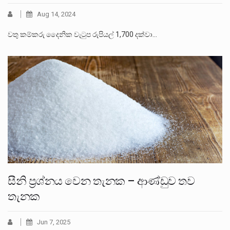
Aug 14, 2024
වතු කම්කරු දෛනික වැටුප රුපියල් 1,700 දක්වා…
සීනි ප්‍රශ්නය වෙන තැනක – ආණ්ඩුව තව
තැනක
Jun 7, 2025