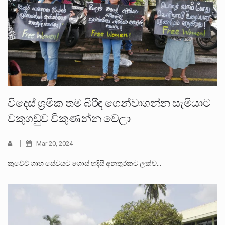
විදෙස් ශ්‍රමික තම බිරිඳ ගෙන්වාගන්න සැමියාට
වකුගඩුව විකුණන්න වෙලා
Mar 20, 2024
කුවේට් ගෘහ සේවයට ගොස් හදිසි අනතුරකට ලක්ව…