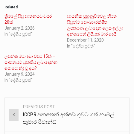
Related
ත්‍රීමලේ සිසු ඝාතනයට වසර
සායනික පුහුණුවීම්වල නිරත
20ක්
සිසුන්ට සෞඛ්‍යාරක්ෂිත
January 2, 2026
උපකරණ ලබාදෙන ලෙස ඉල්ලා
In "දේශීය පුවත්"
අන්තරෙන් ලිපියක් බාර දෙයි
December 11, 2020
In "දේශීය පුවත්"
ලසන්ත මරා දමා වසර 15ක් –
ඝාතනයට යුක්තිය ලබාදෙන්න
පොරොන්දු වූ අය?
January 9, 2024
In "දේශීය පුවත්"
PREVIOUS POST
Post
ICCPR පනතෙන් අත්අඩංගුවට ගත් නාමල්
navigation
කුමාර රිමාන්ඩ්