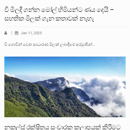
වී මිලදී ගන්න මෝල් හිමියන්ට ණය දෙයි –
සහතික මිලක් ගැන කතාවක් නැහැ
Jan 11, 2025
වී ගොවීන් වෙත සාධාරණ මිලක් ලබාදීමේ අරමුණින්…
නකල්ස් රක්ෂිතය සංචාරක කලාපයක් කිරීමට