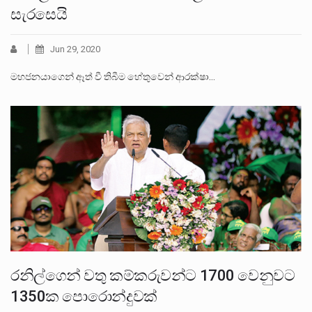
සැරසෙයි
Jun 29, 2020
මහජනයාගෙන් ඈත් වී තිබීම හේතුවෙන් ආරක්ෂා…
රනිල්ගෙන් වතු කම්කරුවන්ට 1700 වෙනුවට
1350ක පොරොන්දුවක්