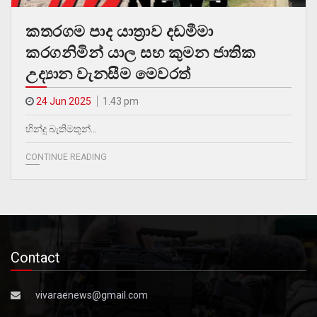
කතරගම පාද යාත්‍රාව දඩමීමා
කරගනිමින් යාල සහ කුමන ජාතික
උද්‍යාන වැනසීම මෙවරත්
24 Jun 2025
1.43 pm
හින්දු බැතිමතුන්…
CONTINUE READING
Contact
vivaraenews@gmail.com