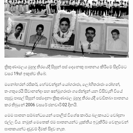
බන්ධනාගාර රැදවියන් 1,021 දෙනෙකු ඉකුත් වසර පහක කාලය තුලදී (2020 ජනවාරි 01 සිට 2025 දෙසැම්බර්…
දිවයින පුරා පිහිටි බන්ධනාගාරවල පවතින දැඩි තදබදය හේතුවෙන් බන්ධනාගාර පද්ධතිය තුළ දැඩි අවදානම් තත්ත්වයක් නිර්මාණය…
නව පරිසර පනත යටතේ ශබ්ද දූෂණය සම්බන්ධයෙන් කටයුතු කිරීමට නව රෙගුලාසි ගෙන ඒමට මධ්‍යම පරිසර…
ත්‍රිකුණාමලය මුහුදු තිරයේදී සිසුන් පස් දෙනෙකු ඝාතනය කිරීමේ සිදුවීමට
වසර 19ක් ඉකුත්ව තිබේ.
මනෝහරන් රජිකර්, හේමචන්ද්‍රන් යෝගරාජා, ලෝහිතරාජා රෝහන්,
තංගතුරෙයි සිවානන්දා සහ ෂන්මුගරාජා ගජේන්ද්‍රන් යන විසිවැනි වියේ
පසුවූ පාසල් සිසුන් පස්දෙනා ත්‍රිකුණාමල මුහුදු තීරයේදී වෙඩිතබා ඝාතනය
කර තිබුනේ 2006 වසරේ ජනවාරි 02 දිනයි.
මෙම ඝාතන සම්බන්ධයෙන් පොලිස් විශේෂ කාර්ය බලකායට චෝදනා
එල්ල විය. නමුත් මෙතෙක් එම ඝාතනයන්ට යුක්තිය ඉටුකිරීම වෙනුවෙන්
ඝාතකයන්ට දඬුවම් දීමක් සිදුව නැත.