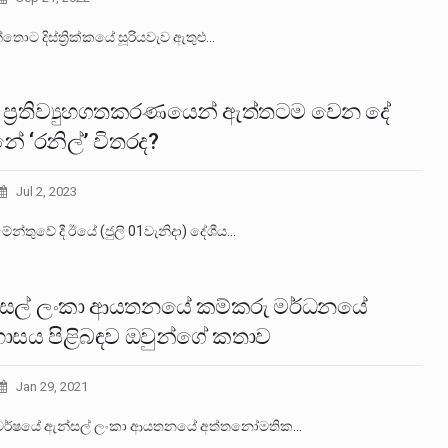
තොට දිස්ත්‍රික්කයේ සූරියවැව ඇතුළු…
ප්‍රතිව්‍යුහගතකරණයෙන් ඇත්තටම වෙන දේ
ේ ‘රනිල්’ විතරද?
Jul 2, 2023
මේන්තුවේ දී ඊයේ (ජුලි 01වැනිදා) දේශීය…
සල් ලංකා ආයතනයේ කම්කරු මර්ධනයේ
හාසය පිළිබඳව ඔවුන්ගේ කතාව
Jan 29, 2021
වර්ෂයේ ඇන්සල් ලංකා ආයතනයේ අත්තනෝමතික…