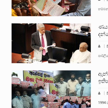
හම්බන්
ණය 
දන්න
පාර්ලි
ඇන්
ඉති
1994 