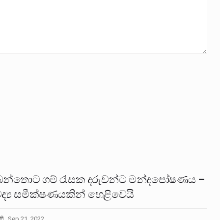
බන්තොට ගම් රැසක දරුවන්ට මන්දපෝෂණය –
්‍ය සමීක්ෂණයකින් හෙළිවෙයි
Sep 21, 2022