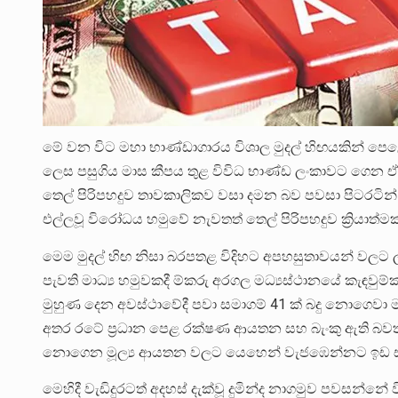
මේ වන විට මහා භාණ්ඩාගාරය විශාල මුදල් හිඟයකින් පෙ
ලෙස පසුගිය මාස කීපය තුළ විවිධ භාණ්ඩ ලංකාවට ගෙන ඒම 
තෙල් පිරිපහදුව තාවකාලිකව වසා දමන බව පවසා පිටරටින
එල්ලවූ විරෝධය හමුවේ නැවතත් තෙල් පිරිපහදුව ක්‍රියාත්ම
මෙම මුදල් හිඟ නිසා බරපතළ විදිහට අපහසුතාවයන් වලට 
පැවති මාධ්‍ය හමුවකදී ම්කරු අරගල මධ්‍යස්ථානයේ කැඳවුම්
මුහුණ දෙන අවස්ථාවේදී පවා සමාගම් 41 ක් බදු නොගෙවා ම
අතර රටේ ප්‍රධාන පෙළ රක්ෂණ ආයතන සහ බැංකු ඇති බවත් එම
නොගෙන මූල්‍ය ආයතන වලට යෙහෙන් වැජඹෙන්නට ඉඩ 
මෙහිදී වැඩිදුරටත් අදහස් දැක්වූ දුමින්ද නාගමුව පවස