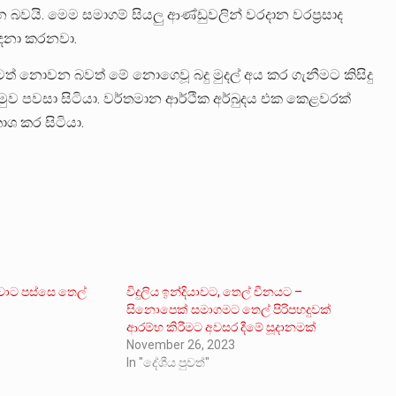
න බවයි. මෙම සමාගම් සියලු ආණ්ඩුවලින් වරදාන වරප්‍රසාද
ෝදනා කරනවා.
ටත් නොවන බවත් මේ නොගෙවූ බදු මුදල් අය කර ගැනීමට කිසිදු
ාගමුව පවසා සිටියා. වර්තමාන ආර්ථික අර්බුදය එක කෙළවරක්
කාශ කර සිටියා.
ුවාට පස්සෙ තෙල්
විදුලිය ඉන්දියාවට, තෙල් චීනයට –
සිනොපෙක් සමාගමට තෙල් පිරිපහදුවක්
ආරම්භ කිරීමට අවසර දීමේ සූදානමක්
November 26, 2023
In "දේශීය පුවත්"