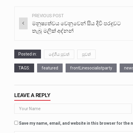
PREVIOUS POST
Post
මනුෂ්‍යත්වය වෙනුවෙන් සිය දිවි පරදුවට
navigation
තැබූ මලික් අද්නන්
Posted in:
දේශීය පුවත්
පුවත්
TAGS:
featured
frontLinesocialistparty
new
LEAVE A REPLY
Save my name, email, and website in this browser for the 