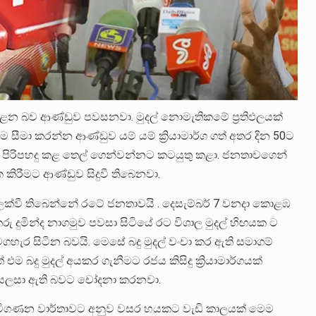
ළෙන බව ආණ්ඩුව පවසනවා. මුදල් නොමැතිකමේ ප්‍රතිඵලයක්
සීමා කරන්න ආණ්ඩුව යම් යම් ක්‍රියාමාර්ග ගත් අතර දින 50ට
් පිරිපහදු කළ තෙල් ගෙන්වන්නට කටයුතු කළා. ජනතාවගෙන්
ක කිරීමට ආණ්ඩුව සිදුවී තිබෙනවා.
ලක්වී තිබෙන්නේ රටේ ජනතාවයි . දෙසැම්බර් 7 වනදා කොළඹ
කරු දුමින්ද නාගමුව පවසා සිටියේ රට විශාල මුදල් හිඟයක ට
ගහැර සිටින බවයි. මෙසේ බදු මුදල් වංචා කර ඇති සමාගම්
 බදු මුදල් අයකර ගැනීමට රජය කිසිදු ක්‍රියාමාර්ගයක්
සලසා ඇති බවට චෝදනා කරනවා.
න්නේ විගණන වාර්තාවට අනුව වසර හයකට වැඩි කාලයක් මෙම