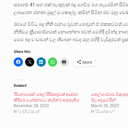
සමාගම් 41 සහ එක් බැංකුවක් බදු ගෙවීම මග හැරෙමින් සිටි
ලබාගෙන ජනතා මුදල් මංකොල්ල කමින් සිටින බව ඔහු ච
රජයේ විවිධ බදු නීති පැනය වුවත් මොවුන් ඒ එකකටවත් ය
නීතිමය ක්‍රියාමාර්ගයක් නොගන්නා බවත් මෙහිදී දුමින්ද න
මෙම බදු වංචාවන් වල තිබෙන බවද ඔහු එහිදී වැඩිදුරටත් ප්‍ර
Share this:
More
Related
‘සිනොපෙක්’ තෙල් පිරිපහදුවක් ආරම්භ
තෙල් සංස්ථාව විකුණ
කිරීමේ යෝජනාවට කැබිනට් අනුමැතිය
මිල අඩුවෙයිද?
November 28, 2023
March 30, 2023
In "දේශීය පුවත්"
In "විශේෂාංග"