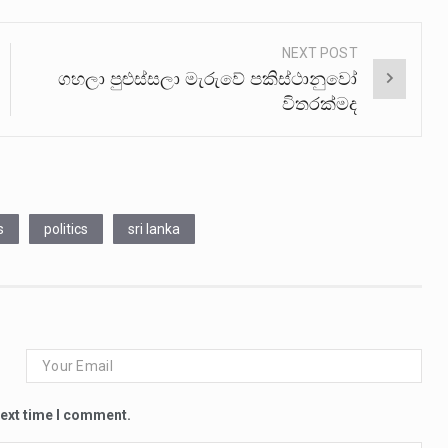
NEXT POST
ගහලා පුළුස්සලා මැරුවේ පකිස්ථානුවෝ
විතරක්මද
s
politics
sri lanka
next time I comment.