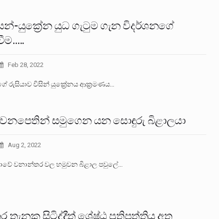
යන්-යුක්‍රේන යුධ ගැටුම ගැන විදර්ශනගේ
ීම…..
Feb 28, 2022
 ගේ රුසියාව විසින් යුක්‍රේනය ආක්‍රමණය…
 වනපෙතින් සමුගෙන යන සොඳුරු බිළාලයා
Aug 2, 2022
 ලංකාවේ වනාන්තර වල හමුවන බිළාල පවුලේ…
කර තැනක සිටිද්දීත් ශ්‍රේෂ්ඨ ප්‍රතිපත්තිය අත