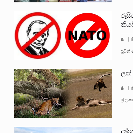
රුසි
කියව
පුටින්
ලක්
ශ්‍රී
දුෂ්