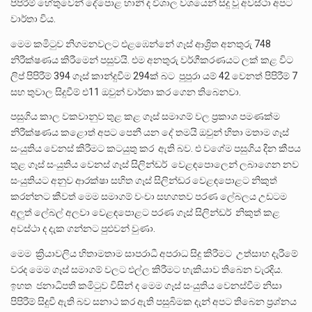
පිපිරීම් හේතුවෙන් දේපොළ හානි ද විශාල වශයෙන් සිදු වූ අවස්ථා අපට
වාර්තා විය.
මෙම කමිටුව නිගමනවලට එළඹෙන්නේ ගෑස් ආශ්‍රිත අනතුරු 748
නිරීක්ෂණය කිරීමෙන් පසුවයි. එම අනතුරු වර්ගීකරණයට ලක් කළ විට
ලිප් පිපිරීම් 394 ගෑස් කාන්දුවීම 294ක් බට පුපුරා යම් 42 වෙනත් පිපිරීම් 7
සහ තුවාල සිදුවීම් එ11 ඔවුන් වාර්තා කර ගෙන තිබෙනවා.
පසුගිය කාල වකවානුව තුළ කළ ගෑස් සමාගම් වල ප්‍රකාශ පමණක්ම
නිරීක්ෂණය කළොත් අපට පෙනී යන දේ තමයි ඔවුන් හිතා මතාම ගෑස්
සංයුතිය වෙනස් කිරීමට කටයුතු කර ඇති බව. එ වගේම පසුගිය දින කීපය
තුළ ගෑස් සංයුතිය වෙනස් ගෑස් සිලින්ඩර් වෙළඳපොලෙන් ලබාගෙන නව
සංයුතියට අනුව ආරක්ෂා සහිත ගෑස් සිලින්ඩර වෙළඳපොළට නිකුත්
කරන්නට කීවත් මෙම සමාගම් වංචා සහගතව පරණ ලේබලය උඩටම
අලුත් ලේබල් අලවා වෙළඳපොළට පරණ ගෑස් සිලින්ඩර් නිකුත් කළ
අවස්ථා ද දැක ගන්නට පුළුවන් වුණා.
මෙම ක්‍රියාවලිය හිතාමතාම සාපරාධී අපරාධ සිදු කිරීමට උත්සාහ දැරීමේ
වරද මෙම ගෑස් සමාගම් වලට එල්ල කිරීමට හැකියාව තිබෙන වැරදිය.
ඉහත ජනාධිපති කමිටුව විසින් ද මෙම ගෑස් සංයුතිය වෙනස්වීම නිසා
පිපිරීම් සිදුවී ඇති බව සනාථ කර ඇති පසුබිමක දැන් අපට තිබෙන ප්‍රශ්නය