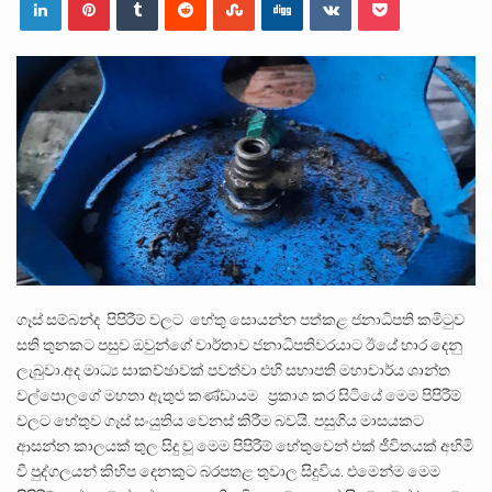
පසුගිය මැයි මස 31 දිනෙන් අවසන් වූ වසර තුළ ලොව පුරා විවිධ තනතුරු නාම වලින්…
මේ, දන්නා හඳුනන ලියන්නකුගේ නන්නාඳුනන අඩවියක සැරිසරා ලද ආස්වාදනීය මොහොතක සිංහාවලෝකනයකි .කෙටි කවියක දිගු බර…
වත්මන් ආණ්ඩුවේ ප්‍රධාන පාර්ශවකරුවා වන ජනතා විමුක්ති පෙරමුණේ කාලයක පටන් තිබුණු ප්‍රධාන සටන් පාඨයක් වූවේ…
ගෑස් සම්බන්ද පිපිරීම් වලට හේතු සොයන්න පත්කළ ජනාධිපති කමිටුව
සති තුනකට පසුව ඔවුන්ගේ වාර්තාව ජනාධිපතිවරයාට ඊයේ භාර දෙනු
ලැබුවා.අද මාධ්‍ය සාකච්ඡාවක් පවත්වා එහි සභාපති මහාචාර්ය ශාන්ත
වල්පොලගේ මහතා ඇතුළු කණ්ඩායම ප්‍රකාශ කර සිටියේ මෙම පිපිරීම්
වලට හේතුව ගෑස් සංයුතිය වෙනස් කිරීම බවයි. පසුගිය මාසයකට
ආසන්න කාලයක් තුල සිදු වූ මෙම පිපිරීම් හේතුවෙන් එක් ජීවිතයක් අහිමි
වී පුද්ගලයන් කිහිප දෙනකුට බරපතළ තුවාල සිදුවිය. එමෙන්ම මෙම