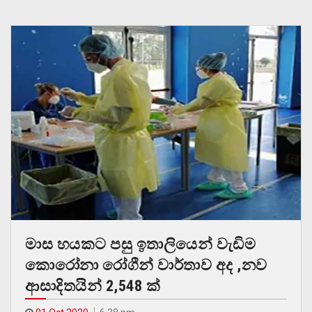
මාස හයකට පසු ඉතාලියෙන් වැඩිම
කොරෝනා රෝගීන් වාර්තාව අද ,නව
ආසාදිතයින් 2,548 ක්