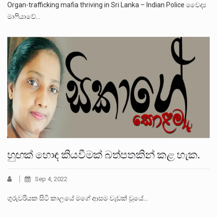
Organ-trafficking mafia thriving in Sri Lanka – Indian Police වෛද්‍ය
මාෆියාවේ…
හුඟක් හොඳ කියවීමක් බත්පතකින් කළ හැක.
Sep 4, 2022
ගුරුවරියක සිටි කාලයේ මගේ ආසම වැඩක් වූයේ…