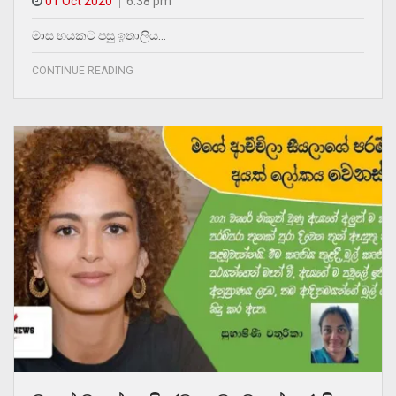
01 Oct 2020
6.38 pm
මාස හයකට පසු ඉතාලිය…
CONTINUE READING