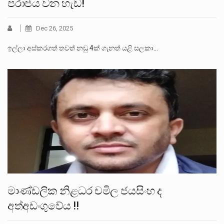
පරාජය වන හැඩ!
Dec 26, 2025
ඉල්ලා අස්කරගත් තවත් නඩු 4ක් ගැනත් යළි සලකා…
මාණ්ඩලික නිළධර චමිල ජයසිංහ ද
අත්අඩංගුවේය !!