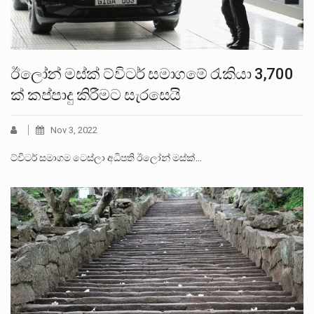
ඊලෝන් මස්ක් ට්විටර් සමාගමේ රැකියා 3,700
ක් කප්පාදු කිරීමට සැරසෙයි
Nov 3, 2022
ට්විටර් සමාගම ටෙස්ලා අධිපති ඊලෝන් මස්ක්…