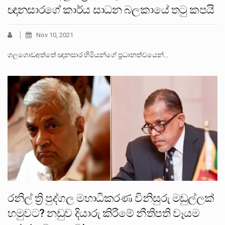
ඥානසාරගේ කාර්ය සාධන බලකායේ තටු කපයි
Nov 10, 2021
ගලගොඩඅත්තේ ඥානසාර හිමියන්ගේ ප්‍රධානත්වයෙන්…
රනිල් ත්‍රි පුද්ගල මහාධිකරණ විනිසුරු මඩුල්ලක්
හමුවට? නඩුව දියාරු කිරීමේ නීතිපති වෑයම