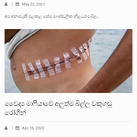
May 22, 2021
අප අනාවැකි පළකළ සේම මාණ්ඩලික නිළධර චමිල…
වෛද්‍ය මාෆියාවේ අලුත්ම බිල්ල වකුගඩු
රෝගීන්
Apr 16, 2020