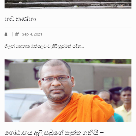
භව තණ්හා
Sep 4, 2021
ගිලන් යහනක ඔත්පලව වැතිරී හුස්මක් යදින…
ගෝඨාභය අලි සබ්‍රිගේ පැත්ත ගනියි –