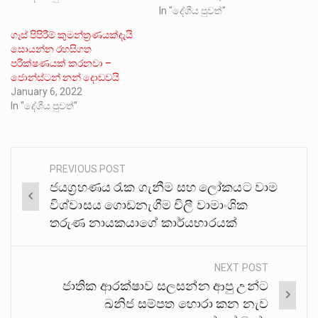
In "දේශීය පුවත්"
ගෑස් පිපිරීම් කුමන්ත්‍රණයක්දැයි
සොයන්න රහසිගත
පරීක්ෂණයක් කරනවා –
ජොන්ස්ටන් නන් දොඩවයි
January 6, 2022
In "දේශීය පුවත්"
PREVIOUS POST
Post
ජයග්‍රහණය රැක ගැනීම සහ ලෝකයට වාම
navigation
විශ්වාසය ගොඩනැගීම චිලී වාමාංශික
තරුණ නායකයාගේ කාර්යභාරයක්
NEXT POST
ජාතික ආරක්ෂාව සලසන්න ආපු උන්ට
ඛනිජ සම්පත හොරා කන නැව