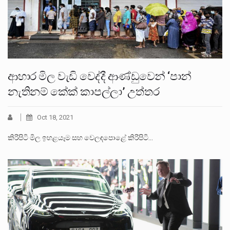
ආහාර මිල වැඩි වෙද්දී ආණ්ඩුවෙන් ‘පාන්
නැතිනම් කේක් කාපල්ලා’ උත්තර
Oct 18, 2021
කිරිපිටි මිල ඉහළයෑම සහ වෙලඳපොළේ කිරිපිටි…