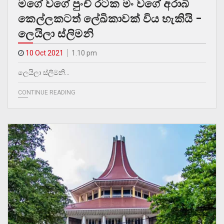
මගේ වගේ පුංචි රටක මං වගේ අරාබි
කෙල්ලකටත් ලේඛිකාවක් විය හැකියි –
ලෙයිලා ස්ලිමනි
10 Oct 2021
1.10 pm
ලෙයිලා ස්ලිමනි…
CONTINUE READING