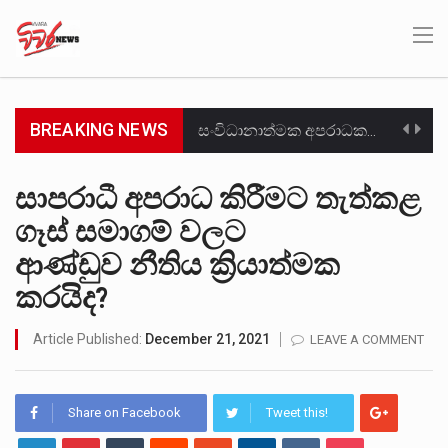
BREAKING NEWS
සංවිධානාත්මක අපරාධකරුවකු වන ලොකු පැටිගේ ප්‍රධාන වෙඩික්කරු බවට සැක කරන ගිං ගඟේ ගිල්වා මරා දමා…
උපරිමාධිකරණ විනිශ්චයකාරවරුන්ගේ හා ඉන් පහළ විනිශ්චයකාරවරුන්ගේ විශ්‍රාම වයස දීර්ඝ කිරීම සඳහා සකස් කර ඇති විසිදෙවන…
සාපරාධී අපරාධ කිරීමට තැත්කළ
ගෑස් සමාගම් වලට
බන්ධනාගාර රැදවියන් 1,021 දෙනෙකු ඉකුත් වසර පහක කාලය තුලදී (2020 ජනවාරි 01 සිට 2025 දෙසැම්බර්…
ආණ්ඩුව නීතිය ක්‍රියාත්මක
මහර බන්ධනාගාරයේ අද ඇතිවූ සිද්ධියෙන් තුවාල ලැබූ බව කියන රැඳවියන් ගණන ඉහළ ගොස් තිබේ. ඒ…
කරයිද?
අගෝස්තු මස දෙවන ඉරිදා ලිට් රූම් සූම් සංවාදය පැවැත්වෙන්නේ "කතා කරන මහ වැව" නම් නකතාවක්…
Article Published:
December 21, 2021
LEAVE A COMMENT
ලාල් කාන්ත ඇමතිවරයා අධිකරණ විනිශ්චයකාරවරුන්ගේ විශ්‍රාම යෑමේ වයස සම්බන්ධයෙන් නිහඬව සිටින ලෙස තමාට දැනුම් දුන්…
හිටපු පොලිස්පති පූජිත් ජයසුන්දරට සහ හිටපු ආරක්ෂක අමාත්‍යංශ ලේකම් හේමසිරි ප්‍රනාන්දු විශේෂ ත්‍රිපුද්ගල මහාධිකරණය විසින්…
Share on Facebook
Tweet this!