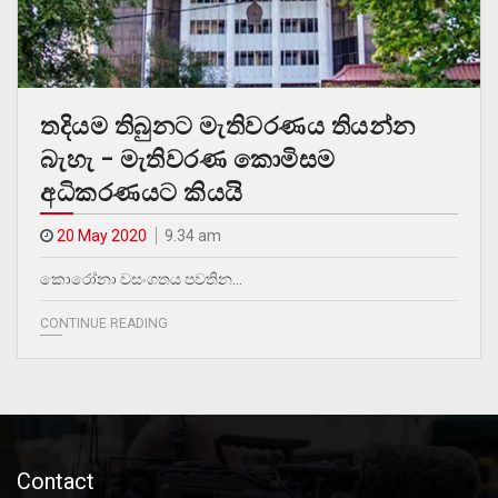
තදියම තිබුනට මැතිවරණය තියන්න
බැහැ – මැතිවරණ කොමිසම
අධිකරණයට කියයි
20 May 2020
9.34 am
කොරෝනා වසංගතය පවතින…
CONTINUE READING
Contact