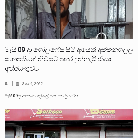
මැයි 09 දා ගෝල්ෆේස් සිටි අයෙක් අත්තනගල්ල
සභාපතිගේ නිවසට පහර දුන්නැයි කියා
අත්අඩංගුවට
Sep 4, 2022
මැයි 09දා අත්තනගල්ලේ සභාපති ප්‍රියන්ත…