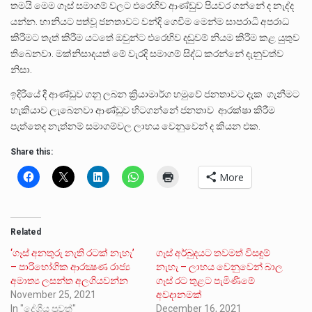
තමයි මෙම ගෑස් සමාගම් වලට එරෙහිව ආණ්ඩුව පියවර ගන්නේ ද නැද්ද
යන්න. හානියට පත්වූ ජනතාවට වන්දි ගෙවීම මෙන්ම සාපරාධී අපරාධ
කිරීමට තැත් කිරීම යටතේ ඔවුන්ට එරෙහිව දඬුවම් නියම කිරීම කළ යුතුව
තිබෙනවා. මක්නිසාදයත් මේ වැරදි සමාගම් සිද්ධ කරන්නේ දැනුවත්ව
නිසා.
ඉදිරියේ දී ආණ්ඩුව ගනු ලබන ක්‍රියාමාර්ග හමුවේ ජනතාවට දැක ගැනීමට
හැකියාව ලැබෙනවා ආණ්ඩුව හිටගන්නේ ජනතාව ආරක්ෂා කිරීම
පැත්තෙද නැත්නම් සමාගම්වල ලාභය වෙනුවෙන් ද කියන එක.
Share this:
More
Related
‘ගෑස් අනතුරු නැති රටක් නැහැ’
ගෑස් අර්බුදයට තවමත් විසඳුම්
– පාරිභෝගික ආරක්‍ෂණ රාජ්‍ය
නැහැ – ලාභය වෙනුවෙන් බාල
අමාත්‍ය ලසන්ත අලගියවන්න
ගෑස් රට තුළට පැමිණීමේ
November 25, 2021
අවදානමක්
In "දේශීය පුවත්"
December 16, 2021