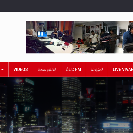
ක
VIDEOS
ඡායා පුවත්
විවර FM
කාටූන්
LIVE VIVA