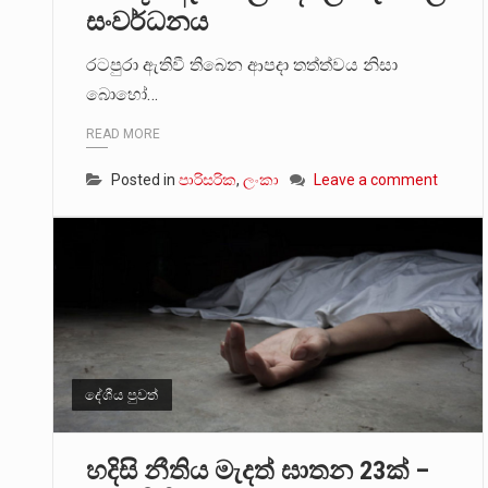
සංවර්ධනය
රටපුරා ඇතිවී තිබෙන ආපදා තත්ත්වය නිසා
බොහෝ…
READ MORE
Posted in
පාරිසරික
,
ලංකා
Leave a comment
දේශීය පුවත්
හදිසි නීතිය මැදත් ඝාතන 23ක් –