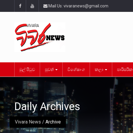
Mail Us:
vivaranews@gmail.com
මුල් පිටුව
පුවත්
විශේෂාංග
කලා
පාරිසරි
Daily Archives
Vivara News
/
Archive