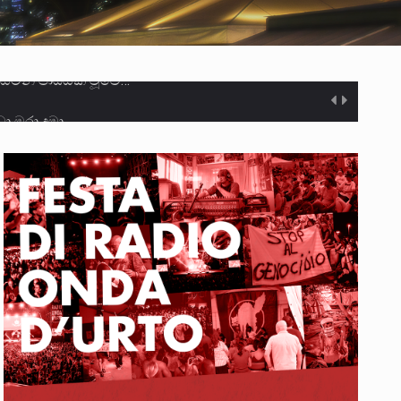
ා මරා දමා…
ම සඳහා සකස් කර ඇති විසිදෙවන…
ැම්බර්…
ඒ…
ක්…
ිටින ලෙස තමාට දැනුම් දුන්…
‍රිපුද්ගල මහාධිකරණය විසින්…