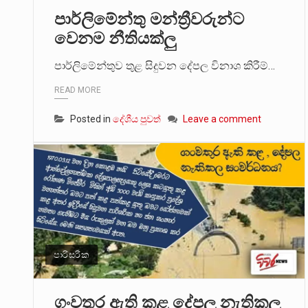
පාර්ලිමේන්තු මන්ත්‍රීවරුන්ට
මේ, දන්නා හඳුනන ලියන්නකුගේ
වෙනම නීතියක්ලු
වත්මන් ආණ්ඩුවේ ප්‍රධාන පාර්ශ
පාර්ලිමේන්තුව තුළ සිදුවන දේපල විනාශ කිරීම්…
READ MORE
Posted in
දේශීය පුවත්
Leave a comment
පාරිසරික
ගංවතුර ඇති කළ දේපල නැතිකල