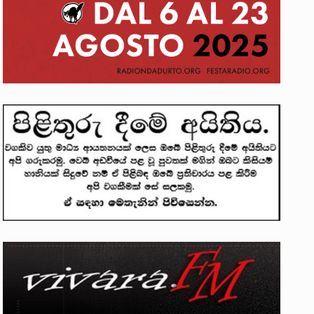
ලෝකනයකි .කෙටි කවියක දිගු බර…
න සටන් පාඨයක් වූවේ…