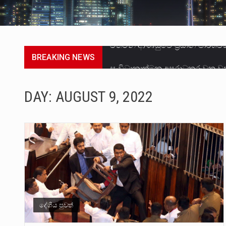
BREAKING NEWS
සංවිධානාත්මක අපරාධකරුවකු වන 
උපරිමාධිකරණ විනිශ්චයකාරවරුන්
DAY:
AUGUST 9, 2022
බන්ධනාගාර රැදවියන් 1,021 දෙනෙ
මහර බන්ධනාගාරයේ අද ඇතිවූ සිද
අගෝස්තු මස දෙවන ඉරිදා ලිට් ර
ලාල් කාන්ත ඇමතිවරයා අධිකරණ ව
හිටපු පොලිස්පති පූජිත් ජයසුන්දර
දේශීය පුවත්
පසුගිය මැයි මස 31 දිනෙන් අවසන