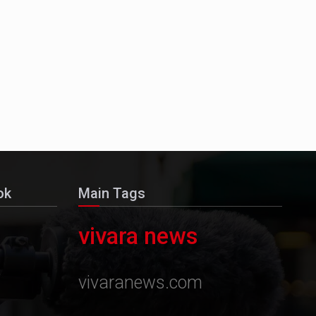
ok
Main Tags
vivara news
vivaranews.com