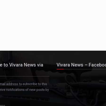
e to Vivara News via
Vivara News – Facebo
mail address to subscribe to this
eive notifications of new posts by