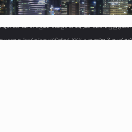
ලොකු පැටිගේ ප්‍රධාන වෙඩික්කරු බවට සැක කරන ගිං ගඟේ ගිල්ව
ගේ හා ඉන් පහළ විනිශ්චයකාරවරුන්ගේ විශ්‍රාම වයස දීර්ඝ කිරී
කු ඉකුත් වසර පහක කාලය තුලදී (2020 ජනවාරි 01 සිට 2025 දෙස
්ධියෙන් තුවාල ලැබූ බව කියන රැඳවියන් ගණන ඉහළ ගොස් තිබේ. 
ූම් සූම් සංවාදය පැවැත්වෙන්නේ "කතා කරන මහ වැව" නම් නකතාව
ිනිශ්චයකාරවරුන්ගේ විශ්‍රාම යෑමේ වයස සම්බන්ධයෙන් නිහඬව ස
ට සහ හිටපු ආරක්ෂක අමාත්‍යංශ ලේකම් හේමසිරි ප්‍රනාන්දු විශේෂ ත්
් වූ වසර තුළ ලොව පුරා විවිධ තනතුරු නාම වලින්…