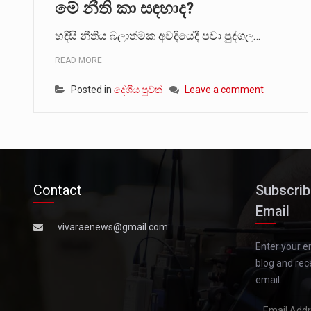
මේ නීති කා සඳහාද?
හදිසි නීතිය බලාත්මක අවදියේදී පවා පුද්ගල…
READ MORE
Posted in
දේශීය පුවත්
Leave a comment
Contact
Subscrib
Email
vivaraenews@gmail.com
Enter your e
blog and rec
email.
Email