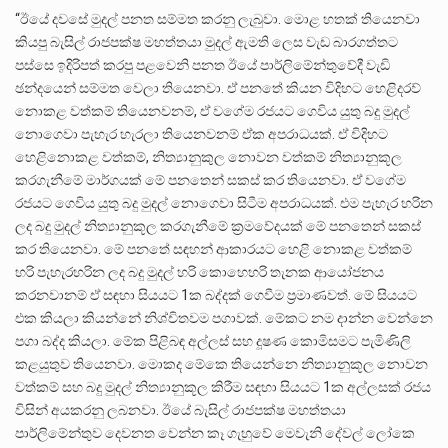
“ඊයේ දවසේ මුදල් පනත සම්මත කරනු ලැබුවා. මොළ හතක් තියෙනවා
කියපු බැසිල් රාජපක්ෂ මහත්තයා මුදල් ඇමති ලෙස වැඩ බාරගත්තට
පස්සෙ ඉදිරිපත් කරපු පළවෙනි පනත ඊයේ පාර්ලිමේන්තුවේදී වැඩි
ඡන්දයෙන් සම්මත වෙලා තියෙනවා. ඒ පනතේ කියන විදිහට හෙළිදරව්
නොකළ වත්කම් තියෙනවනම්, ඒ වගේම රජයට ගෙවිය යුතු බදු මුදල්
නොගෙවා පැහැර හැරලා තියෙනවනම් ඒක අපරාධයක්. ඒ විදිහට
හෙළිනොකළ වත්කම්, නිත්‍යානුකුල නොවන වත්කම් නිත්‍යානුකූල
කරගැනීමේ මාර්ගයක් මේ පනතෙන් සකස් කර තියෙනවා. ඒ වගේම
රජයට ගෙවිය යුතු බදු මුදල් නොගෙවා සිටීම අපරාධයක්. එම පැහැර හරින
ලද බදු මුදල් නිත්‍යානුකූල කරගැනීමේ ක්‍රමවේදයක් මේ පනතෙන් සකස්
කර තියෙනවා. මේ පනතේ සඳහන් ආකාරයට හෙළි නොකළ වත්කම්
හරි පැහැරහරින ලද බදු මුදල් හරි කොහෙහරි තැනක ආයෝජනය
කරනවානම් ඒ සඳහා සියයට 1ක බද්දක් ගෙවීම ප්‍රමාණවත්. මේ සියයට
එක කියලා කියන්නේ නිශ්චිතවම පගාවක්. මේකට නම දාන්න වෙන්නෙ
පගා බද්ද කියලා. මේක පිළිබඳ අල්ලස් සහ දූෂණ කොමිසමට පැමිණිලි
කළයුතුව තියෙනවා. මොකද මේකෙ තියෙන්නෙ නිත්‍යානුකූල නොවන
වත්කම් සහ බදු මුදල් නිත්‍යානුකූල කිරීම සඳහා සියයට 1ක අල්ලසක් රජය
විසින් අයකරනු ලබනවා. ඊයේ බැසිල් රාජපක්ෂ මහත්තයා
පාර්ලිමේන්තුව දෙවනත වෙන්න කෑ ගැහුවේ මෙවැනි දේවල් ලෝකෙ