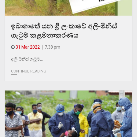
ඉබාගාතේ යන ශ්‍රී ලංකාවේ අලි-මිනිස්
ගැටුම් කළමනාකරණය
31 Mar 2022
7.38 pm
අලි-මිනිස් ගැටුම…
CONTINUE READING