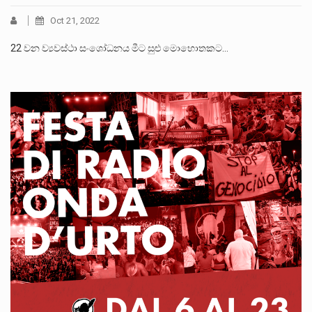
Oct 21, 2022
22 වන ව්‍යවස්ථා සංශෝධනය මීට සුළු මොහොතකට…