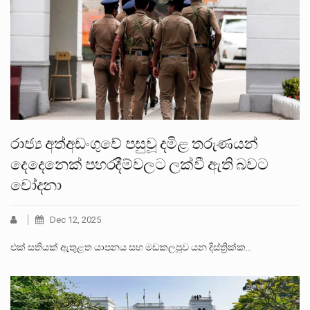
රාජ්‍ය අත්අඩංගුවේ පසුවූ දමිළ තරුණයන්
දෙදෙනෙක් පහරදීම්වලට ලක්වී ඇති බවට
චෝදනා
Dec 12, 2025
එක් සතියක් ඇතුළත යාපනය සහ මඩකලපුව යන දිස්ත්‍රික්ක…