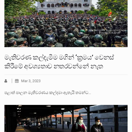
මැතිවරණ කල්දැමීම මගින් ‘ක්‍රමය’ වෙනස්
කිරීමේ අවශ්‍යතාව නතරවන්නේ නැත
Mar 3, 2023
පළාත් පාලන මැතිවරණය කල්දමා ඇතැයි තමන්ට…