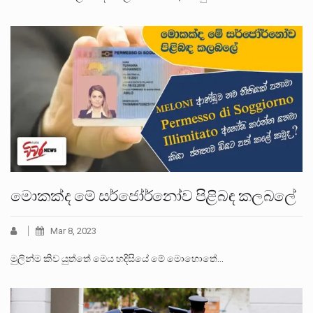
මොකක්ද මේ සර්ජෝර්නෝව පිළිබඳ කලබලේ
Mar 8, 2023
මුලින්ම කිව යුත්තේ මෙය හදිසියේ මේ මොහොතේ…