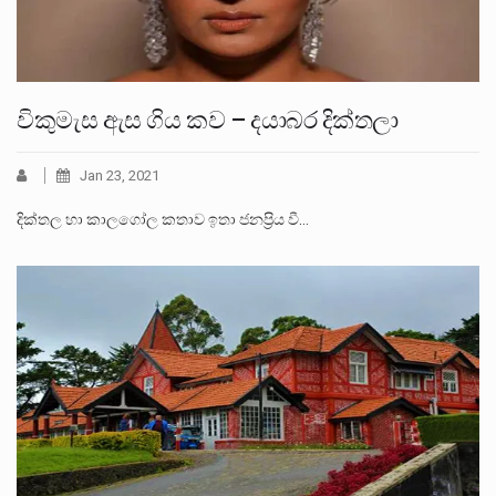
විකුමැස ඇස ගිය කව – දයාබර දික්තලා
Jan 23, 2021
දික්තල හා කාලගෝල කතාව ඉතා ජනප්‍රිය වී…