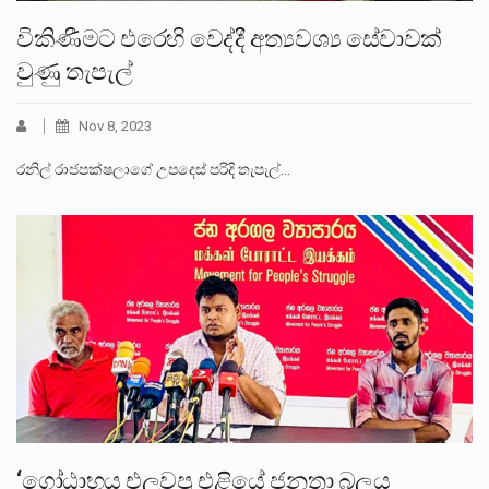
විකිණීමට එරෙහි වෙද්දී අත්‍යවශ්‍ය සේවාවක්
වුණු තැපැල්
Nov 8, 2023
රනිල් රාජපක්ෂලාගේ උපදෙස් පරිදි තැපැල්…
‘ගෝඨාභය එලවපු එළියේ ජනතා බලය