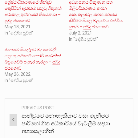
ශ්‍රේෂ්ඨාධිකරණයේ තීන්දුව
අධ්‍යාපනය විකුණන සහ
මතුපිටින් දැක්කම සතුටු හිතුනත්
මිලිටරීකරණය කරන
බරපතල ප්‍රශ්නයක් තියෙනවා –
කොතලාවල පනත පරාජය
පුබුදු ජයගොඩ
කිරීමට සියලු බලවේග එක්විය
May 18, 2021
යුතුයි – පුබුදු ජයගොඩ
In "දේශීය පුවත්"
July 2, 2021
In "දේශීය පුවත්"
ජනතාව සියල්ලට බදු ගෙවද්දී
ලොකු සමාගම් කෝටි ගණනින්
බදු ගෙවීම පැහැර හැරලා – පුබුදු
ජයගොඩ
May 26, 2022
In "දේශීය පුවත්"
PREVIOUS POST
Post
ආන්ඩුවේ නොහැකියාව වසා ගැනීමට
navigation
පාරිභෝගික අධිකාරියේ වැටලීම් සඳහා
අභ්‍යාසලාභීන්