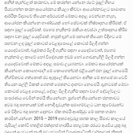
අනිත් තැන්වලත් කරනවා, මේ කරන්න යන්නෙ රටේ මුදල් හිඟය
පියවගන්න කරන ආයෝජනය කියලා කිව්වා. ආයෝජනවලට සාමාන්‍ය
ආර්ථික විද්‍යාවේ තියෙන අර්ථයවත් මේකට අදාළ වෙන්නෙ නැහැ.
ආයෝජන කියන්නෙ භාණ්ඩයක් හෝ සේවාවක් නිෂ්පාදනය කිරීමක්. ඒ
සඳහා මුදල් යෙදවීමක්. එහෙම නැතිනම් රැකියා අවස්ථා උත්පාදනය කිරීම
සඳහා වන මුදල් යෙදවීමක්. නමුත් දැන් මේ පනතේ තියෙන විදිහට මේ
සඟවන ලද මුදල් කොටස් වෙළඳපොළේ කොටස් මිලදී ගන්න
යෙදෙව්වොත්, බැඳුම්කර මිලදී ගැනීම සඳහා යෙදෙව්වොත්, එහෙම
නැත්නම් ලංකාවේ හෝ විදේශයක ඉඩම් හෝ ගොඩනැගිලි මිලදී ගන්න
යෙදෙව්වොත් මේකට අදාළ සමාව ලැබෙනවා. මේකට ආයෝජනයක්
කියන්නෙ කොහොමද? මේ කොහෙන්වත් එළියෙන් එන මුදල් නෙමෙයි.
නිශ්චිතවම ගත්තොත් රට ඇතුලේ තියෙනවා. අනික මේ අහසේ පා වෙවී
තියෙන සල්ලි ටිකක් ගෙනත් මෙතනට දානවා නෙමෙයි. දැනටමත් මේවා
කොටස් වෙළඳ පොළේ, දේපල මිලදී ගැනීම් සඳහා වගේ දේවල්වලට
සංසරණය වෙමින් තමයි තියෙන්නෙ. ප්‍රශ්නේ තියෙන්නෙ ජනතාවට
අවම බදු සහනයක් වත් නොදී දැවැන්ත සමාගම්වලට ධන කුවේරයන්ට
මේ විදිහට බදු සහන දෙනවා. ඒක තමයි ආණ්ඩුව මේ පනත හරහා
කරමින් යන්නෙ. 2015 – 2019 අතර අවුරුදු පහක කාල සීමාව කාලයේ
රුපියල් කෝටි හතළිස් එක්දහස් හාරසිය පහළවක රජයට අයවිය යුතු බදු
මුදලක් අයවුනේ නැති බව පවසමින් විගණකාධිපති වාර්තාවක් නිකුත්