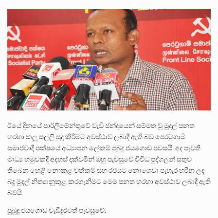
බන්ධනාගාර රැදවියන් 1,021 දෙනෙකු ඉකුත් වසර පහක කාලය තුලදී (2020 ජනවාරි 01 සිට 2025 දෙසැම්බර්…
දිවයින පුරා පිහිටි බන්ධනාගාරවල පවතින දැඩි තදබදය හේතුවෙන් බන්ධනාගාර පද්ධතිය තුළ දැඩි අවදානම් තත්ත්වයක් නිර්මාණය…
නව පරිසර පනත යටතේ ශබ්ද දූෂණය සම්බන්ධයෙන් කටයුතු කිරීමට නව රෙගුලාසි ගෙන ඒමට මධ්‍යම පරිසර…
ඊයේ දිනයේ පාර්ලිමේන්තුවේ වැඩි ඡන්දයෙන් සම්මත වූ මුදල් පනත
හරහා කලු සල්ලි සුදු කිරීමට අවස්ථාව ලබාදී ඇති බව පෙරටුගාමී
සමාජවාදී පක්ෂයේ අධ්‍යාපන ලේකම් පුබුදු ජයගොඩ පවසයි. අද පැවති
මාධ්‍ය හමුවකදී අදහස් දක්වමින් ඔහු පැවසුවේ විවිධ පුද්ගලන් සතුව
තිබෙන හෙළි නොකළ වත්කම් සහ රජයට නොගෙවා පැහැර හරින ලද
බදු මුදල් නිත්‍යානුකුළ කරගැනීමට මෙම පනත හරහා අවස්ථාව ලබාදී ඇති
බවයි.
පුබුදු ජයගොඩ වැඩිදුරටත් පැවසුවේ,