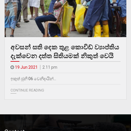
අවසන් සති දෙක තුළ කොවිඩ් ව්‍යාප්තිය
දැක්වෙන දත්ත සිතියමක් නිකුත් වෙයි
19 Jun 2021
2.11 pm
ඉකුත් ජුනි 06 වෙනිදායින්…
CONTINUE READING