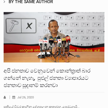
BY THE SAME AUTHOR
අපි ජනතාව වෙනුවෙන් කොන්ත්‍රාත් බාර
ගන්නේ නැහැ, පුළුල් ජනතා ව්‍යාපාරයට
ජනතාව සූදානම් කරනවා
Jul 26, 2020
සතියේ විවර කාලීන දේශපාලන කතාබහ ,පෙරටුගාමී…