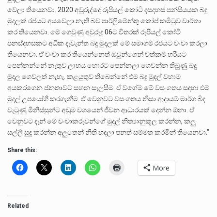
වෙලා තියෙනවා. 2020 අවුරුද්දේ රුපියල් කෝටි දසදහස් පන්සියයක බදු
මුදලක් රජයට අයවෙලා නැති බව පාර්ලිමේන්තු කෝප් කමිටුව වාර්තා
කර තියෙනවා. මේ ගෙවුණු අවුරුදු 06ට විතරක් රුපියල් කෝටි
පනස්දහසකට අධික දැවැන්ත බදු මුදලක් මේ සමාගම් රජයට වංචා කරලා
තියෙනවා. ඒ වංචා කර තියෙන්නෙත් ඔවුන්ගෙන් වත්කම් හරියට
පෙන්නන්නේ නැතුව ලාභය හොරට පෙන්නලා ගෙවන්න තිබුණු බදු
මුදල ගෙවලත් නැහැ. කළයුතුව තිබෙන්නේ එම බදු මුදල් වහාම
අයකරගෙන ජනතාවට සහන සැලසීම. ඒ වගේම මේ වසංගතය සඳහා එම
මුදල් උපයෝගී කරගැනීම. ඒ වෙනුවට වසංගතය නිසා ආදායම් මාර්ග බිඳ
වැටුණු මිනිස්සුන්ට අඩුම වශයෙන් ජීවන ආධාරයක් දෙන්න ඕනා. ඒ
වෙනුවට දැන් මේ වංචාකරුවන්ගේ මුදල් නිත්‍යානුකූල කරන්න, කලු
සල්ලි සුදු කරන්න අලුතෙන් නීති හදලා පනත් සම්මත කරමින් තියෙනවා.”
Share this:
More
Related