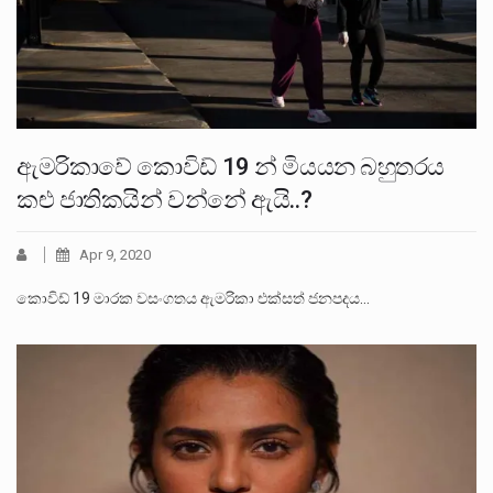
ඇමරිකාවේ කොවිඩ් 19 න් මියයන බහුතරය
කළු ජාතිකයින් වන්නේ ඇයි..?
Apr 9, 2020
කොවිඩ් 19 මාරක වසංගතය ඇමරිකා එක්සත් ජනපදය…