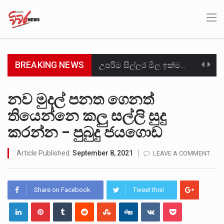
BREAKING NEWS
උපරිම සිල්ලර මිල ඉක්මවා රතු නාඩු සහල් වෙළෙඳපොළට සැපයීමේ චෝදනාවට වැරදිකරු වූ නිව් රත්න සහල්…
2011 වසරේදී දේශපාලන හා මානව හිමිකම් ක්‍රියාකාරීන් වන ලලිත්කුමාර් වීරරාජ් සහ කුගන් මුරුගානන්දන් යාපනයේදී අතුරුදන්…
නව මුදල් පනත ගෙනත්
තියෙන්නෙ කලු සල්ලි සුදු
ගොවියන්ගේ ප්‍රශ්න, ධීවරයන්ගේ ප්‍රශ්න, සෞඛය ප්‍රශ්න, වැටු ප්‍ර්ශ්න, රැකියා විරහිත ප්‍රශ්න මේ සියලු ප්‍රශ්නවලට තනි…
කරන්න – පුබුදු ජයගොඩ
මේ, දන්නා හඳුනන ලියන්නකුගේ නන්නාඳුනන අඩවියක සැරිසරා ලද ආස්වාදනීය මොහොතක සිංහාවලෝකනයකි .කෙටි කවියක දිගු බර…
Article Published:
September 8, 2021
LEAVE A COMMENT
වත්මන් ආණ්ඩුවේ ප්‍රධාන පාර්ශවකරුවා වන ජනතා විමුක්ති පෙරමුණේ කාලයක පටන් තිබුණු ප්‍රධාන සටන් පාඨයක් වූවේ…
සංවිධානාත්මක අපරාධකරුවකු වන ලොකු පැටිගේ ප්‍රධාන වෙඩික්කරු බවට සැක කරන ගිං ගඟේ ගිල්වා මරා දමා…
Share on Facebook
Tweet this!
උපරිමාධිකරණ විනිශ්චයකාරවරුන්ගේ හා ඉන් පහළ විනිශ්චයකාරවරුන්ගේ විශ්‍රාම වයස දීර්ඝ කිරීම සඳහා සකස් කර ඇති විසිදෙවන…