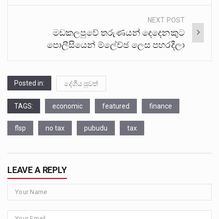
NEXT POST
මඩකලපුවේ තරුණයන් දෙදෙනකුට
පොලීසියෙන් ම්ලේච්ඡ ලෙස පහරදීලා
Posted in:
දේශීය පුවත්
TAGS:
economic
featured
finance
flsp
no tax
pubudu
tax
LEAVE A REPLY