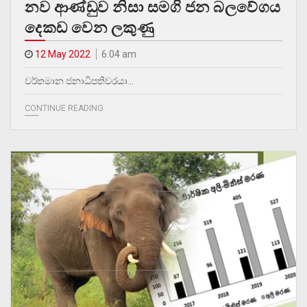
නව ආණ්ඩුව නිසා සමගි ජන බලවේගය
දෙකඩ වෙන ලකුණු
12 May 2022
6.04 am
වර්තමාන ජනාධිපතිවරයා…
CONTINUE READING