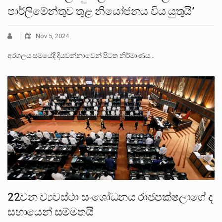
පාර්ලිමේන්තුව තුළ නියෝජනය විය යුතුයි’
Nov 5, 2024
අරගලය සමයේදී දියවන්නාවෙන් පිටත නිර්මාණය…
22වන ව්‍යවස්ථා සංශෝධනය රාජපක්ෂලාගේ ද
සහායෙන් සම්මතයි