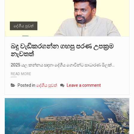
දේශීය පුවත්
බදු වැඩිකරගන්න ගහපු පරණ උපක්‍රම
නැවතත්
2025 යල කන්නය සඳහා දේශීය ගොවීන්ට සාධාරණ මිලක්…
READ MORE
Posted in
දේශීය පුවත්
Leave a comment