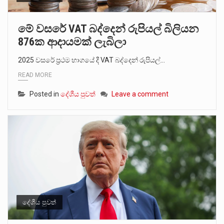
මේ වසරේ VAT බද්දෙන් රුපියල් බිලියන
876ක ආදායමක් ලැබිලා
2025 වසරේ ප්‍රථම භාගයේ දී VAT බද්දෙන් රුපියල්…
READ MORE
Posted in
දේශීය පුවත්
Leave a comment
දේශීය පුවත්