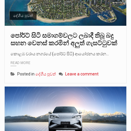
දේශීය පුවත්
පෝර්ට් සිටි සමාගම්වලට ලබාදී තිබූ බදු
සහන වෙනස් කරමින් අලුත් ගැසට්ටුවක්
කොළඹ වරාය නගරයේ (පෝර්ට් සිටි) ආයෝජනය කරන…
READ MORE
Posted in
දේශීය පුවත්
Leave a comment