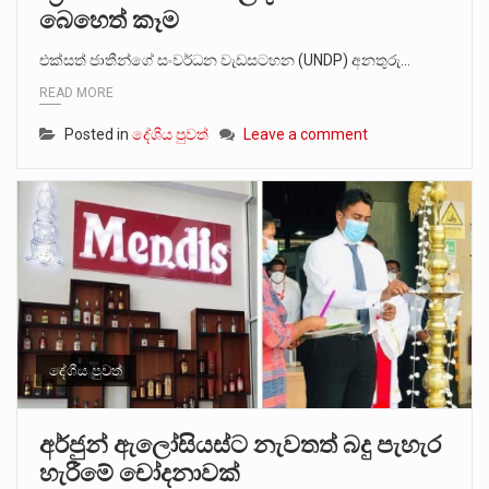
බෙහෙත් කෑම
එක්සත් ජාතීන්ගේ සංවර්ධන වැඩසටහන (UNDP) අනතුරු…
READ MORE
Posted in
දේශීය පුවත්
Leave a comment
දේශීය පුවත්
අර්ජුන් ඇලෝසියස්ට නැවතත් බදු පැහැර
හැරීමේ චෝදනාවක්