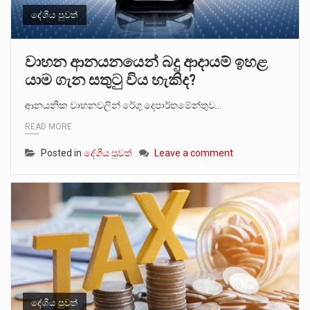
දේශීය පුවත්
වාහන ආනයනයෙන් බදු ආදායම් ඉහළ
යාම ගැන සතුටු විය හැකිද?
ආනයනික වාහනවලින් රේගු දෙපාර්තමේන්තුව…
READ MORE
Posted in
දේශීය පුවත්
Leave a comment
දේශීය පුවත්