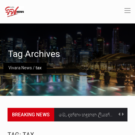
Tag Archives
Vivara News
/
tax
BREAKING NEWS
මේ, දන්නා හඳුනන ලියන්නකුගේ නන්නාඳුනන අඩවියක සැරිසරා ලද ආස්වාදනීය මොහොතක සිංහාවලෝකනයකි .කෙටි කවියක දිගු බර…
වත්මන් ආණ්ඩුවේ ප්‍රධාන පාර්ශවකරුවා වන ජනතා විමුක්ති පෙරමුණේ කාලයක පටන් තිබුණු ප්‍රධාන සටන් පාඨයක් වූවේ…