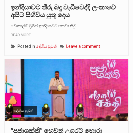
ඉන්දියාවට තීරු බදු වැඩිවෙද්දී ලංකාවේ
අපිට සිහිවිය යුතු දෙය
ඩොනල්ඩ් ට්‍රම්ප් ඉන්දියාවට පනවා තිබූ…
READ MORE
Posted in
දේශීය පුවත්
Leave a comment
දේශීය පුවත්
“ප්‍රජාශක්ති” හෙවත් උගුරට හොරා