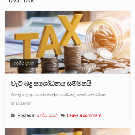
TAG:
TAX
සංවිධානාත්මක අපරාධකරුවකු වන ලොකු පැටිගේ ප්‍රධාන වෙඩික්කරු බවට සැක කරන ගිං ගඟේ ගිල්වා මරා දමා…
උපරිමාධිකරණ විනිශ්චයකාරවරුන්ගේ හා ඉන් පහළ විනිශ්චයකාරවරුන්ගේ විශ්‍රාම වයස දීර්ඝ කිරීම සඳහා සකස් කර ඇති විසිදෙවන…
බන්ධනාගාර රැදවියන් 1,021 දෙනෙකු ඉකුත් වසර පහක කාලය තුලදී (2020 ජනවාරි 01 සිට 2025 දෙසැම්බර්…
මහර බන්ධනාගාරයේ අද ඇතිවූ සිද්ධියෙන් තුවාල ලැබූ බව කියන රැඳවියන් ගණන ඉහළ ගොස් තිබේ. ඒ…
අගෝස්තු මස දෙවන ඉරිදා ලිට් රූම් සූම් සංවාදය පැවැත්වෙන්නේ "කතා කරන මහ වැව" නම් නකතාවක්…
දේශීය පුවත්
ලාල් කාන්ත ඇමතිවරයා අධිකරණ විනිශ්චයකාරවරුන්ගේ විශ්‍රාම යෑමේ වයස සම්බන්ධයෙන් නිහඬව සිටින ලෙස තමාට දැනුම් දුන්…
වැට් බදු සශෝධනය සම්මතයි
2011 වසරේදී දේශපාලන හා මානව හිමිකම් ක්‍රියාකාරීන් වන ලලිත්කුමාර් වීරරාජ් සහ කුගන් මුරුගානන්දන් යාපනයේදී අතුරුදන්…
එකතු කළ අගය මත මත (සංශෝධන) පනත් කෙටුම්පත…
READ MORE
ගොවියන්ගේ ප්‍රශ්න, ධීවරයන්ගේ ප්‍රශ්න, සෞඛය ප්‍රශ්න, වැටු ප්‍ර්ශ්න, රැකියා විරහිත ප්‍රශ්න මේ සියලු ප්‍රශ්නවලට තනි…
Posted in
දේශීය පුවත්
Leave a comment