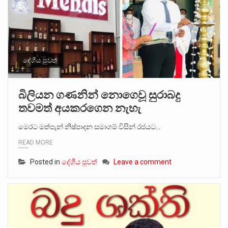
දේශීය පුවත්
බිලියන ගණනින් නොගෙවූ සුරාබදු
තවමත් අයකරගෙන නැහැ
මෙරට මත්පැන් නිෂ්පාදන සමාගම් විසින් රජයට…
READ MORE
Posted in
දේශීය පුවත්
Leave a comment