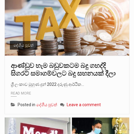
දේශීය පුවත්
ආණ්ඩුව හැම බඩුවකටම බදු ගහද්දි
සිගරට් සමාගම්වලට බදු සහනයක් දීලා
ශ්‍රී ලංකාව මුහුණ දුන් 2022 දරුණු ආර්ථික…
READ MORE
Posted in
දේශීය පුවත්
Leave a comment