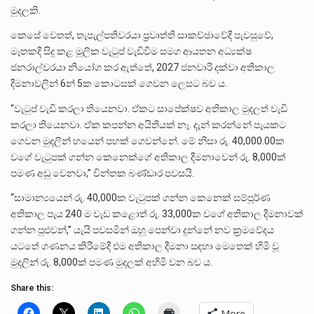
මුදලකි.
කෙසේ වෙතත්, තැපැල්පතිවරයා ප්‍රවෘත්ති සාකච්ඡාවේදී පැවසුවේ,
මෑතකදී සිදු කළ මූලික වැටුප් වැඩිවීම සමග ආයතන අධ්‍යක්ෂ
ජනරාල්වරයා නියෝග කර ඇත්තේ, 2027 ජනවාරි දක්වා අතිකාල
දීමනාවලින් 6න් 5ක කොටසක් ගෙවන ලෙසට බව ය.
“වැටුප් වැඩි කරලා තියෙනවා. ඒකට සාපේක්ෂව අතිකාල මුදලත් වැඩි
කරලා තියෙනවා. ඒක කපන්න අයිතියක් නෑ. දැන් කරන්නේ පැයකට
ගෙවන මුදලින් හයෙන් පහක් ගෙවන්නේ. මේ නිසා රු. 40,000.00ක
වගේ වැටුපක් ගන්න කෙනෙක්ගේ අතිකාල දීමනාවෙන් රු. 8,000ක්
පමණ අඩු වෙනවා,” චින්තක බණ්ඩාර පවසයි.
“සාමාන්‍යයෙන් රු. 40,000ක වැටුපක් ගන්න කෙනෙක් සම්පූර්ණ
අතිකාල පැය 240 ම වැඩ කළොත් රු. 33,000ක වගේ අතිකාල දීමනාවක්
ගන්න පුළුවන්,” යැයි පවසමින් ඔහු පෙන්වා දුන්නේ නව ක්‍රමවේදය
යටතේ ගණනය කිරීමේදී එම අතිකාල දීමනා සඳහා මෙතෙක් හිමි වූ
මුදලින් රු. 8,000ක් පමණ මුදලක් අහිමි වන බව ය.
Share this:
More