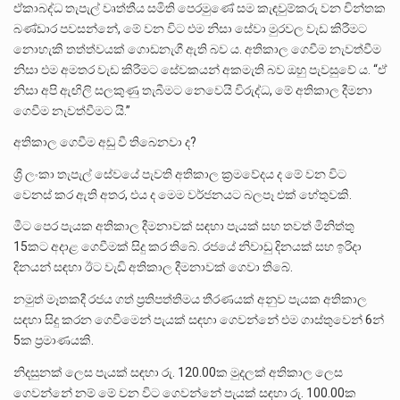
ඒකාබද්ධ තැපැල් වෘත්තීය සමිති පෙරමුණේ සම කැඳවුම්කරු වන චින්තක
බණ්ඩාර පවසන්නේ, මේ වන විට එම නිසා සේවා මුරවල වැඩ කිරීමට
නොහැකි තත්ත්වයක් ගොඩනැගී ඇති බව ය. අතිකාල ගෙවීම නැවත්වීම
නිසා එම අමතර වැඩ කිරීමට සේවකයන් අකමැති බව ඔහු පැවසුවේ ය. “ඒ
නිසා අපි ඇඟිලි සලකුණු තැබීමට නෙවෙයි විරුද්ධ, මේ අතිකාල දීමනා
ගෙවීම නැවත්වීමට යි.”
අතිකාල ගෙවීම අඩු වී තිබෙනවා ද?
ශ්‍රී ලංකා තැපැල් සේවයේ පැවති අතිකාල ක්‍රමවේදය ද මේ වන විට
වෙනස් කර ඇති අතර, එය ද මෙම වර්ජනයට බලපෑ එක් හේතුවකි.
මීට පෙර පැයක අතිකාල දීමනාවක් සඳහා පැයක් සහ තවත් මිනිත්තු
15කට අදාළ ගෙවීමක් සිදු කර තිබේ. රජයේ නිවාඩු දිනයක් සහ ඉරිදා
දිනයන් සඳහා ඊට වැඩි අතිකාල දීමනාවක් ගෙවා තිබේ.
නමුත් මෑතකදී රජය ගත් ප්‍රතිපත්තිමය තීරණයක් අනුව පැයක අතිකාල
සඳහා සිදු කරන ගෙවීමෙන් පැයක් සඳහා ගෙවන්නේ එම ගාස්තුවෙන් 6න්
5ක ප්‍රමාණයකි.
නිදසුනක් ලෙස පැයක් සඳහා රු. 120.00ක මුදලක් අතිකාල ලෙස
ගෙවන්නේ නම් මේ වන විට ගෙවන්නේ පැයක් සඳහා රු. 100.00ක