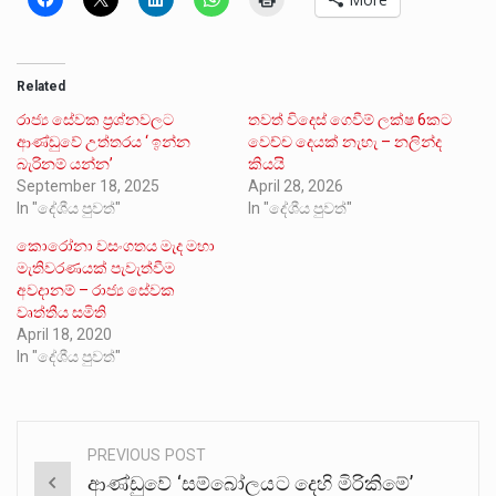
Related
රාජ්‍ය සේවක ප්‍රශ්නවලට
තවත් විදෙස් ගෙවීම් ලක්ෂ 6කට
ආණ්ඩුවේ උත්තරය ‘ ඉන්න
වෙච්ච දෙයක් නැහැ – නලින්ද
බැරිනම් යන්න’
කියයි
September 18, 2025
April 28, 2026
In "දේශීය පුවත්"
In "දේශීය පුවත්"
කොරෝනා වසංගතය මැද මහා
මැතිවරණයක් පැවැත්වීම
අවදානම් – රාජ්‍ය සේවක
වෘත්තීය සමිති
April 18, 2020
In "දේශීය පුවත්"
PREVIOUS POST
Post
ආණ්ඩුවේ ‘සම්බෝලයට දෙහි මිරිකිමේ’