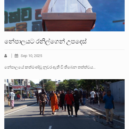
නේපාලයට රනිල්ගෙන් උපදෙස්
Sep 10, 2025
නේපාලයේ කත්මණ්ඩු නුවර ඇති වී තිබෙන තත්ත්වය…