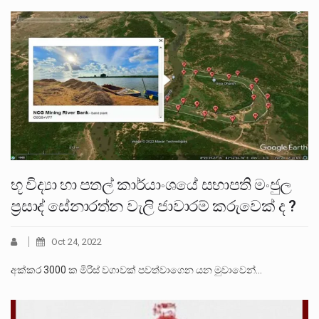
භූ විද්‍යා හා පතල් කාර්යාංශයේ සභාපති මංජුල
ප්‍රසාද් සේනාරත්න වැලි ජාවාරම් කරුවෙක් ද ?
Oct 24, 2022
අක්කර 3000 ක මිරිස් වගාවක් පවත්වාගෙන යන මුවාවෙන්…