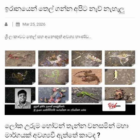
ඉරානයෙන් තෙල් ගන්න අපිට නැව් නැහැලු
Mar 25, 2026
ශ්‍රී ලංකාවට තෙල් සහ අනෙකුත් අවශ්‍ය භාණ්ඩ…
ලෝක උරුම හෝටන් තැන්න වනසමින් මහා
මාර්ගයක් අවශ්‍යවී ඇත්තේ කාටද ?