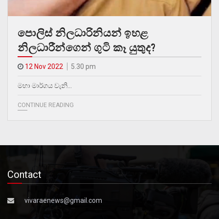
පොලිස් නිලධාරිනියන් ඉහළ
නිලධාරීන්ගෙන් ගුටි කෑ යුතුද?
12 Nov 2022
5.30 pm
මහා මාර්ගය වැනි…
CONTINUE READING
Contact
vivaraenews@gmail.com