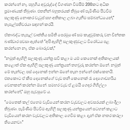
කරන්නේ නෑ. පහුගිය අවුරුද්දේ විගණන විමසීම් 200කට අධික
ප්‍රමාණයක් තිබුණා. එතනින් බහුතරයක් තිබුණේ පැමිණීම පිටවීම
සලකුණු නොකර වැටුප් සහ අතිකාල ලබා ගැනීම සම්බන්ධයෙන්,”
තැපැල්පතිවරයා සඳහන් කරයි.
ඒකාබද්ධ තැපැල් වෘත්තීය සමිති පෙරමුණේ සම කැඳවුම්කරු වන චින්තක
බණ්ඩාර පවසා ඇත්තේ “අපි ඇඟිලි සලකුණුවලට විරෝධය පළ
කරන්නෙ නෑ. ඒක බොරුවක්,”
“නමුත් ඇඟිලි සලකුණු යන්ත්‍ර සවි කළා ම යම් කෙනෙක් අතිකාලයක්
කළොත් ඒක ඇඟිලි සලකුණු යන්ත්‍රයන් තහවුරු කරන්න ඕනේ. නමුත්
මේ තැන්වල පස් දෙනෙක් ඉන්න ඕනේ තැන ඉන්නේ එක්කෙනයි.
එතකොට ඒ කීප දෙනෙක්ගේ වැඩ තනි කෙනෙක් රෑ දෙගොඩහරිය
වෙනකන් කරන්න ඕනේ. සමහර වැඩ ඒ ළමයි ගෙදර ගිහිල්ලා
කරන්නේ,” ඔහු පැවසුවේ ය.
“මෙතෙක් කල් එහෙම වැඩියෙන් කරන වැඩවලට අවසරයක් ලබා දීලා
තිබුණා. පැමිණීම පිටවීම ඇඟිලි සලකුණු යන්ත්‍රයෙන් සටහන් කළාට
වැඩියෙන් කරන වැඩවලට අතිකාල ගෙවීම කළා. දැන් ඒක නතර කරලා
තියෙනවා.”