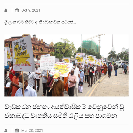
Oct 9, 2021
ශ්‍රී ලංකාවට හිමිව ඇති ස්වභාවික සම්පත්…
වැඩකරන ජනතා අයතිවාසිකම් වෙනුවෙන් වූ
ඒකාබද්ධ වෘත්තීය සමිති රැලිය සහ පාගමන
Mar 23, 2021