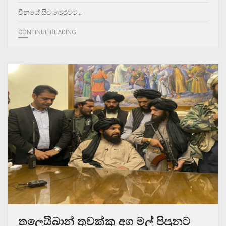
චීනයේ සිට මෙරටට…
CONTINUE READING
තලෙයිබාන් තුවක්කු අග මල් පිපුනට