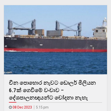
චීන පොහොර නැවට ඩොලර් මිලියන
6.7ක් ගෙවීමේ වංචාව –
දේශපාලනඥයන්ට චෝදනා නැහැ
08 Dec 2023
5.15 pm