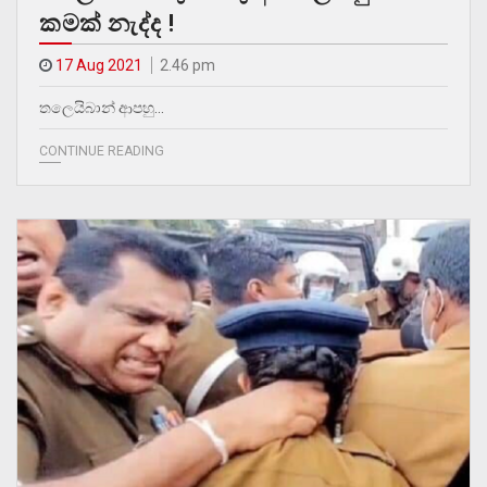
කමක් නැද්ද !
17 Aug 2021
2.46 pm
තලෙයිබාන් ආපහු…
CONTINUE READING