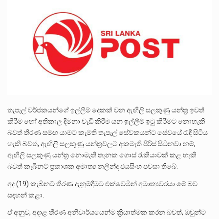
ලාල් කාන්ත ඇමතිවරයා අධිකරණ විනිශ්චයකාරවරුන්ගේ විශ්‍රාම යෑමේ වයස සම්බන්ධයෙන් නිහඬව සිටින ලෙස තමාට දැනුම් දුන්…
2011 වසරේදී දේශපාලන හා මානව හිමිකම් ක්‍රියාකාරීන් වන ලලිත්කුමාර් වීරරාජ් සහ කුගන් මුරුගානන්දන් යාපනයේදී අතුරුදන්…
ගොවියන්ගේ ප්‍රශ්න, ධීවරයන්ගේ ප්‍රශ්න, සෞඛය ප්‍රශ්න, වැටු ප්‍ර්ශ්න, රැකියා විරහිත ප්‍රශ්න මේ සියලු ප්‍රශ්නවලට තනි…
තැපැල් වර්ජකයන්ගේ ඉල්ලීම් දෙකක් වන ඇඟිලි සලකුණු යන්ත්‍ර ඉවත්
කිරීම හෝ අතිකාල දීමනා වැඩි කිරීම යන ඉල්ලීම් ඉටු කිරීමට නොහැකි
බවත් තීරණ සමඟ යාමට කැමති තැපැල් සේවකයන්ට සේවයේ රැඳී සිටිය
හැකි බවත්, ඇඟිලි සලකුණු යන්ත්‍රවලට අකමැති පිරිස් සිටිනවා නම්,
ඇඟිලි සලකුණු යන්ත්‍ර නොමැති තැනක ගොස් රැකියාවක් කළ හැකි
බවත් කැබිනට් ප්‍රකාශක අමාත්‍ය නලින්ද ජයසිංහ පවසා තිබේ.
අද (19) කැබිනට් තීරණ දැනුම්දීමට එක්වෙමින් අමාත්‍යවරයා මේ බව
සඳහන් කළා.
ඒ අනුව, අදාළ තීරණ අනිවාර්යයෙන්ම ක්‍රියාත්මක කරන බවත්, ඔවුන්ට