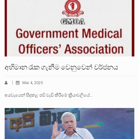
අභිමාන රැක ගැනීම වෙනුවෙන් වර්ජනය
Mar 4, 2025
අයවැයෙන් සිදුකළ පඩි වැඩි කිරීමේ ක්‍රියාවලියේ…