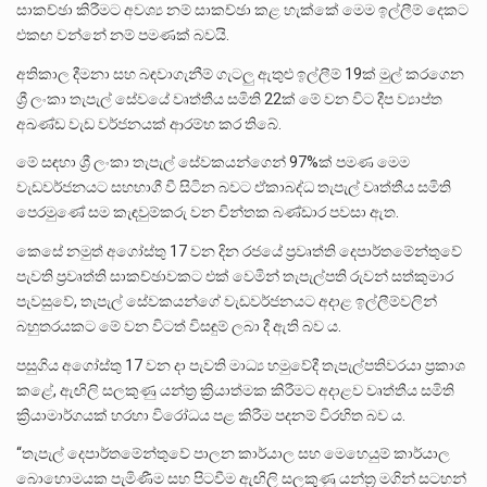
සාකච්ඡා කිරීමට අවශ්‍ය නම් සාකච්ඡා කළ හැක්කේ මෙම ඉල්ලීම් දෙකට
එකඟ වන්නේ නම් පමණක් බවයි.
අතිකාල දීමනා සහ බඳවාගැනීම් ගැටලු ඇතුළු ඉල්ලීම් 19ක් මුල් කරගෙන
ශ්‍රී ලංකා තැපැල් සේවයේ වෘත්තීය සමිති 22ක් මේ වන විට දීප ව්‍යාප්ත
අඛණ්ඩ වැඩ වර්ජනයක් ආරම්භ කර තිබේ.
මේ සඳහා ශ්‍රී ලංකා තැපැල් සේවකයන්ගෙන් 97%ක් පමණ මෙම
වැඩවර්ජනයට සහභාගී වී සිටින බවට ඒකාබද්ධ තැපැල් වෘත්තීය සමිති
පෙරමුණේ සම කැඳවුම්කරු වන චින්තක බණ්ඩාර පවසා ඇත.
කෙසේ නමුත් අගෝස්තු 17 වන දින රජයේ ප්‍රවෘත්ති දෙපාර්තමේන්තුවේ
පැවති ප්‍රවෘත්ති සාකච්ඡාවකට එක් වෙමින් තැපැල්පති රුවන් සත්කුමාර
පැවසුවේ, තැපැල් සේවකයන්ගේ වැඩවර්ජනයට අදාළ ඉල්ලීම්වලින්
බහුතරයකට මේ වන විටත් විසඳුම් ලබා දී ඇති බව ය.
පසුගිය අගෝස්තු 17 වන දා පැවති මාධ්‍ය හමුවේදී තැපැල්පතිවරයා ප්‍රකාශ
කළේ, ඇඟිලි සලකුණු යන්ත්‍ර ක්‍රියාත්මක කිරීමට අදාළව වෘත්තීය සමිති
ක්‍රියාමාර්ගයක් හරහා විරෝධය පළ කිරීම පදනම් විරහිත බව ය.
“තැපැල් දෙපාර්තමේන්තුවේ පාලන කාර්යාල සහ මෙහෙයුම් කාර්යාල
බොහොමයක පැමිණීම සහ පිටවීම ඇඟිලි සලකුණු යන්ත්‍ර මගින් සටහන්