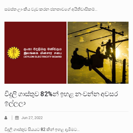
සමස්ත ලාංකීය වැඩ කරන ජනතාවගේ අයිතිවාසිකම්…
විදුලි ගාස්තුව 82%න් ඉහළ නංවන්න අවසර
ඉල්ලලා
Jun 27, 2022
විදුලි ගාස්තුව සියයට 82 කින් ඉහළ දැමීමට…