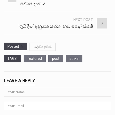
navigation
දේශපාලනය
NEXT POST
‘ගුටි දීම’ අනුමත කරන නව පොලිස්පති
Posted in:
දේශීය පුවත්
TAGS:
featured
post
strike
LEAVE A REPLY