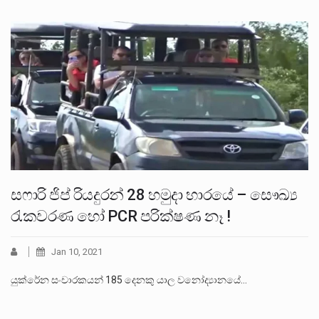
සෆාරි ජිප් රියදුරන් 28 හමුදා භාරයේ – සෞඛ්‍ය
රැකවරණ හෝ PCR පරික්ෂණ නෑ !
Jan 10, 2021
යුක්රේන සංචාරකයන් 185 දෙනකු යාල වනෝද්‍යානයේ…