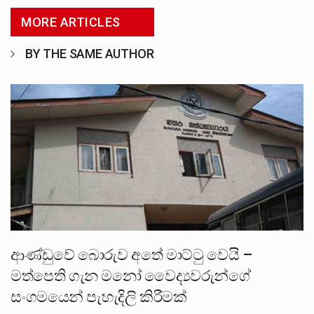
MORE ARTICLES
BY THE SAME AUTHOR
ආණ්ඩුවේ බොරුව අතේ මාට්ටු වෙයි –
මත්පෙති ගැන මනෝ වෛද්‍යවරුන්ගේ
සංගමයෙන් පැහැදිලි කිරීමක්