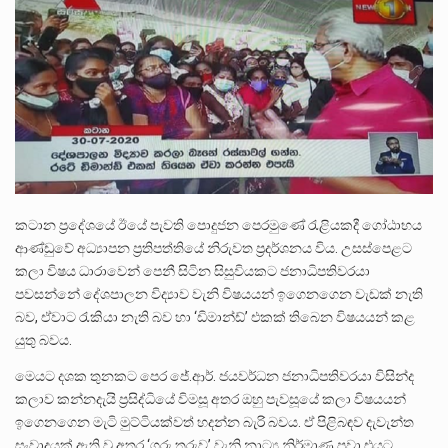
බන්ධනාගාර රැදවියන් 1,021 දෙනෙකු ඉකුත් වසර පහක කාලය තුලදී (2020 ජනවාරි 01 සිට 2025 දෙසැම්බර්…
දිවයින පුරා පිහිටි බන්ධනාගාරවල පවතින දැඩි තදබදය හේතුවෙන් බන්ධනාගාර පද්ධතිය තුළ දැඩි අවදානම් තත්ත්වයක් නිර්මාණය…
නව පරිසර පනත යටතේ ශබ්ද දූෂණය සම්බන්ධයෙන් කටයුතු කිරීමට නව රෙගුලාසි ගෙන ඒමට මධ්‍යම පරිසර…
කටාන ප්‍රදේශයේ ඊයේ පැවති පොදුජන පෙරමුණේ රැළියකදී ගෝඨාභය
ආණ්ඩුවේ අධ්‍යාපන ප්‍රතිපත්තියේ නිරුවත ප්‍රදර්ශනය විය. උසස්පෙළට
කලා විෂය ධාරාවෙන් පෙනී සිටින සිසුවියකට ජනාධිපතිවරයා
පවසන්නේ දේශපාලන විද්‍යාව වැනි විෂයයන් ඉගෙනගෙන වැඩක් නැති
බව, ඒවාට ⁣රැකියා නැති බව හා ‘ඩිමාන්ඩ්’ එකක් තිබෙන විෂයයන් කළ
යුතු බවය.
මෙයට දශක තුනකට පෙර ජේ.ආර්. ජයවර්ධන ජනාධිපතිවරයා විසින්ද
කලාව කන්නදැයි ප්‍රසිද්ධියේ විමසූ අතර ඔහු පැවසූයේ කලා විෂයයන්
ඉගෙනගෙන මැටි මුට්ටියක්වත් හදන්න බැරි බවය. ඒ පිළිබඳව දැවැන්ත
සංවාදයක් ඇති වූ අතර ‘ගුරු තරුව’ වැනි නාට්‍ය නිර්මාණ පවා එයට