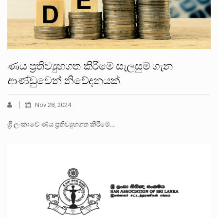
ණය ප්‍රතිව්‍යුහගත කිරීමේ සැලසුම් ගැන
ආණ්ඩුවෙන් නිවේදනයක්
Nov 28, 2024
ශ්‍රී ලංකාවේ ණය ප්‍රතිව්‍යුහගත කිරීමේ…