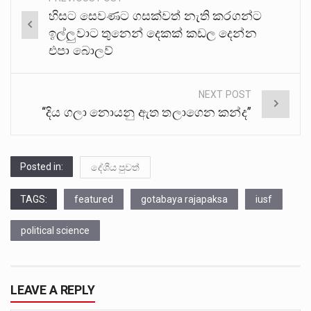
Post
හිසට සෙවණට ගසක්වත් නැති කරගන්ට
navigation
ඉල්ලුවාට තුනෙන් දෙකක් කඩල දෙන්න
එපා බොලව්
NEXT POST
“දිය ගලා නොයනු ඇත තලාගෙන කන්ද”
Posted in:
දේශීය පුවත්
TAGS:
featured
gotabaya rajapaksa
iusf
political science
LEAVE A REPLY