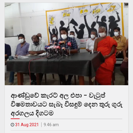
ආණ්ඩුවේ කැරට් අල එපා – වැටුප්
විෂමතාවයට සැබෑ විසඳුම් දෙන තුරු ගුරු
අරගලය දිගටම
31 Aug 2021
9.46 am