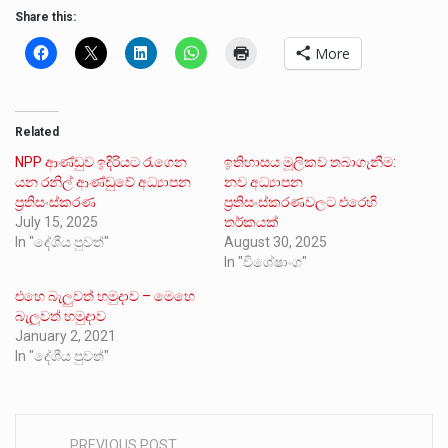
Share this:
More
Related
NPP ආණ්ඩුව ඉදිරියට රැගෙන
ඉතිහාසය මූලිකව තබාගැනීම:
යන රනිල් ආණ්ඩුවේ අධ්‍යාපන
නව අධ්‍යාපන
ප්‍රතිසංස්කරණ
ප්‍රතිසංස්කරණවලට එරෙහි
July 15, 2025
තර්කයක්
In "දේශීය පුවත්"
August 30, 2025
In "විශේෂාංග"
එහෙ බැලුවත් හමුදාව – මෙහෙ
බැලුවත් හමුදාව
January 2, 2021
In "දේශීය පුවත්"
PREVIOUS POST