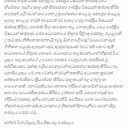
කෙසේ නමුත් යමක් පැහැදිලිය. ශාස්ත්‍රීය විෂයයන් කප්පාදු වීමට
නියමිතය. පසුගිය කාලයක් තිස්සේ අප ශාස්ත්‍රීය විෂයයන් කප්පාදු කිරීම
නවතනු! යැයි සටන් පාඨ ගෙන උද්ඝෝෂණය කළෙමු. සත්‍යග්‍රහ ක⁣ළෙමු.
අරගල කළෙමු. නමුත් තවදුරටත් එම අරගලය හුදු ශාස්ත්‍රීය විෂයයන්
කප්පාදු කිරීමට පමණක් සීමා කර කතා කළ නොහැකිය. මෙය ශාස්ත්‍රීය
විෂයයන් කප්පාදුව සේම අධ්‍යාපනයේ නිදහස පිළිබඳ බරපතල ගැටලුවකි.
උපාධි කඩ නීතිගත කරන්නැයි ඉල්ලමින් නවලිබරල් මායාවෙන් ඇස්
ගිනිකන වැටුණු ඇතමුන් වඳුරු කුණුහරුපයක් බවට පත් කොට ඇති
අධ්‍යාපනයේ නිදහස නොවේ. අධ්‍යාපනය පාලකයන්ගෙන් නිදහස් විය
යුතුය. පාලකයන්ගේ උවමනා එපාකම් වෙනුවෙන්, ජරාජීර්ණ වූ
ආර්ථිකයකට මුක්කු ගැසීම වෙනුවෙන් අධ්‍යාපනය කප්පාදු කිරීමට ඉඩ
නොදිය යුතුය. මේ ගත වෙන්නේ එවැනි තකතීරු අධ්‍යාපන ක්‍රමයක්
අත්තනෝමතිකව ක්‍රියාත්මක කිරීමට පාලකයන් බලය ඉල්ලන
මොහොතකි. ජනාධිපතිවරයා ජනතාව ඉදිරියේ රඟපාමින් මාධ්‍ය සංදර්ශන
තබා එය සාධාරණීකරණය කිරීමට උත්සාහ දරයි. කෙසේ නමුත් අප
ඉදිරියේ බරපතල අභියෝගයක් පවතියි. එය සිතට ගෙන ධෛර්යමත්ව
නිදහස් අධ්‍යාපනයත්, අධ්‍යාපනයේ නිදහසත් දිනාගැනීමට සටන් වදිමු.
අරගලය පෙරට ගමු.
අන්තර් විශ්වවිද්‍යාලයීය ශිෂ්‍ය බලමණ්ඩලය