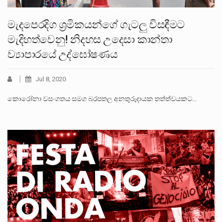
මැදපෙරදිග ශ්‍රමිකයන්ගේ ගැටලු විසඳීමට
මැදිහත්වෙනු! නිදහස උදෙසා කාන්තා
ව්‍යාපාරයේ උද්ඝෝෂණය
Jul 8, 2020
කොරෝනා වසංගතය සමග බරපතල අනතුරුදායක තත්ත්වයකට…