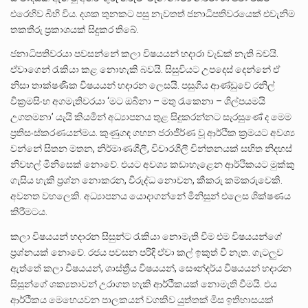
එරෙහිව බිහි විය. දශක තුනකට පසු නැවතත් ජනාධිපතිවරයෙක් එවැනිම
තකතීරු ප්‍රකාශයක් සිදුකර තිබේ.
ජනාධිපතිවරයා පවසන්නේ කලා විෂයයන් හදාරා වැඩක් නැති බවයි.
ඒවාගෙන් රැකියා කළ නොහැකි බවයි. සිසුවියට උපදෙස් දෙන්නේ ඒ
නිසා තාක්ෂණික විෂයයන් හදාරන ලෙසයි. පසුගිය ආණ්ඩුවේ රනිල්
වික්‍රමසිංහ අගමැතිවරයා ‘මට ඔබිනා – මතු රැකෙනා – ශිල්පයමයි
උගතමනා’ යැයි කියමින් අධ්‍යාපනය තුළ සිදුකරන්නට සැරසුණේ ද මෙම
ප්‍රතිසංස්කරණයන්මය. කුණුගඳ ගහන ජරාජීර්ණ ⁣වූ ආර්ථික ක්‍රමයට අවශ්‍ය
වන්නේ සිතන මතන, නිර්මාණශීලී, විචාරශීලී චින්තනයක් සහිත නිදහස්
නිවහල් මිනිසෙක් නොවේ. එයට අවශ්‍ය කඩාහැළෙන ආර්ථිකයට මුක්කු
ගැසිය හැකි ප්‍රශ්න ⁣නොකරන, විරුද්ධ නොවන, කීකරු කම්කරුවෙකි.
අවනත වහලෙකි. අධ්‍යාපනය යොදාගන්නේ මිනිසුන් එලෙස ශික්ෂණය
කිරීමටය.
කලා විෂයයන් හදාරන සිසුන්ට රැකියා නොමැති වීම එම විෂයයන්ගේ
ප්‍රශ්නයක් නොවේ. රජය පවසන පරිදි ඒවා කල් ඉකුත් වී නැත. ගැටලුව
ඇත්තේ කලා විෂයයන්, ශාස්ත්‍රීය විෂයයන්, සෞන්දර්ය විෂයයන් හදාරන
සිසුන්ගේ ශක්‍යතාවන් උරාගත හැකි ආර්ථිකයක් ⁣නොමැති වීමයි. එය
ආර්ථිකය මෙහෙයවන පාලකයන් වගකිව යුත්තක් මිස ඉතිහාසයක්