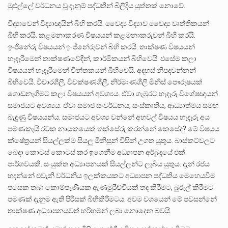
මුළුල්ලේ වර්ධනය වූ දැනුම් පද්ධතීන් බිලිදිය යුත්තක් නොවේ.
විද්‍යාවෙන් විද්‍යාඥයින් බිහි කරයි. ⁣වෛද්‍ය විද්‍යාව වෛද්‍ය වෘත්තිකයන්
බිහි කරයි. කළමනාකරණ විෂයයන් කළමනාකරුවන් බිහි කරයි.
ඉංජිනේරු විෂයයන් ඉංජිනේරුවන් බිහි කරයි. තාක්ෂණ විෂයයන්
හැදෑරීමෙන් තාක්ෂණවේදීන්, කාර්මිකයන් බිහිවෙයි. එසේම කලා
විෂයයන් හැදෑරීමෙන් චින්තකයන් බිහිවෙයි. අදහස් නිපදවන්නන්
බිහිවෙයි. විචාරශීලී, විචක්ෂණශීලී, නිර්මාණශීලී මිනිස් පෞරුෂයක්
⁣ගොඩනැගීමට කලා විෂයයන් අවශ්‍යය. ඒවා ගැඹුරට හැදෑරූ විශේෂඥයන්
සමාජයට අවශ්‍යය. ඒවා සමාජ සංවර්ධනය, සංස්කෘතිය, ආධ්‍යාත්මය සමඟ
බැඳුණු විෂයයන්ය. සමාජයට අවශ්‍ය වන්නේ අහවල් විෂයය හැදෑරූ අය
පමණකැයි රටක නායකයෙක් තක්සේරු කරන්නේ කෙසේද? මේ විෂයය
ක්ෂේත්‍රයන් සියල්ලක්ම සියලු මිනිසුන් විසින් උගත යුතුය. බාස්කට්වලට
බෙදා කොටස් කොටස් කර ඉගෙනීම අධ්‍යාපන අර්බූදයේ එක්
පාර්ශවයකි. සංයුක්ත අධ්‍යාපනයක් සියල්ලන්ට ලැබිය යුතුය. දැන් රජය
හදන්නේ එවැනි වර්ධනීය ඉලක්කයකට අධ්‍යාපන පද්ධතිය මෙහෙයවීම
පසෙක තබා කොම්පැණියක ඇණමුරිච්චියක් තද කිරීමට, බුරුල් කිරීමට
පමණක් දැනුම ඇති පිරිසක් බිහිකිරීමටය. අවම වශයෙන් මේ පවසන්නේ
තාක්ෂණ අධ්‍යාපනයවත් හරිහමන් ලබා නොදෙන බවයි.