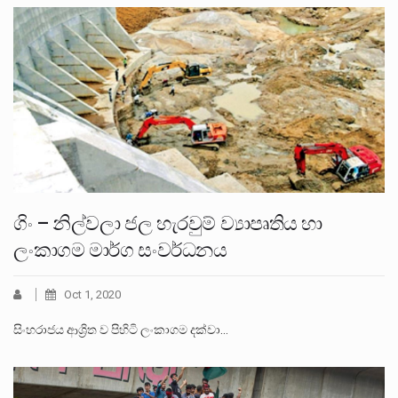
ගිං – නිල්වලා ජල හැරවුම් ව්‍යාපෘතිය හා
ලංකාගම මාර්ග සංවර්ධනය
Oct 1, 2020
සිංහරාජය ආශ්‍රිත ව පිහිටි ලංකාගම දක්වා…