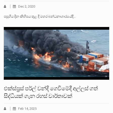
Dec 2, 2020
පසුගිය දින කිහිපය තුළ දී මහර බන්ධනාගාරයේදී…
එක්ස්ප්‍රස් පර්ල් වන්දි ගෙවීමේදී අල්ලස් ගත්
සිද්ධියක් ගැන රහස් වාර්තාවක්
Feb 14, 2025