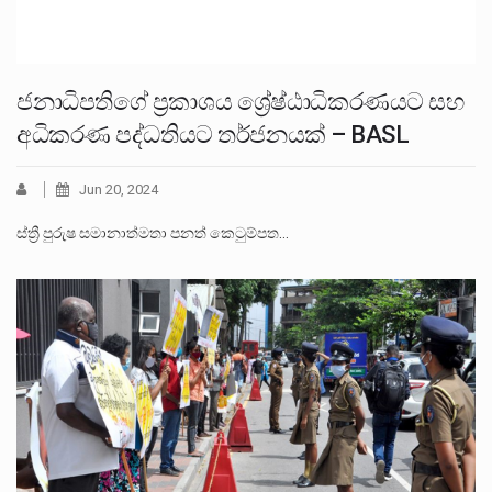
ජනාධිපතිගේ ප්‍රකාශය ශ්‍රේෂ්ඨාධිකරණයට සහ
අධිකරණ පද්ධතියට තර්ජනයක් – BASL
Jun 20, 2024
ස්ත්‍රී පුරුෂ සමානාත්මතා පනත් කෙටුම්පත…