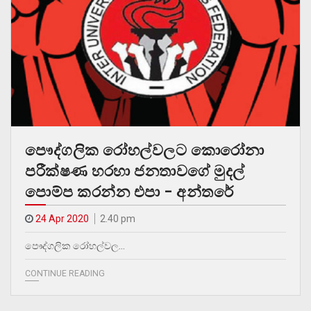
පෞද්ගලික රෝහල්වලට කොරෝනා
පරීක්ෂණ හරහා ජනතාවගේ මුදල්
පොම්ප කරන්න එපා – අන්තරේ
24 Apr 2020
2.40 pm
පෞද්ගලික රෝහල්වල…
CONTINUE READING