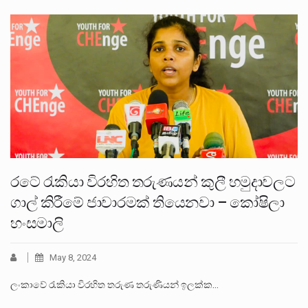
රටේ රැකියා විරහිත තරුණයන් කුලී හමුදාවලට
ගාල් කිරීමේ ජාවාරමක් තියෙනවා – කෝෂිලා
හංසමාලි
May 8, 2024
ලංකාවේ රැකියා විරහිත තරුණ තරුණියන් ඉලක්ක…