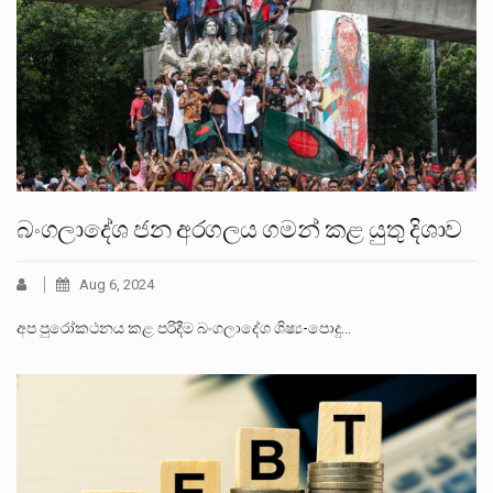
බංගලාදේශ ජන අරගලය ගමන් කළ යුතු දිශාව
Aug 6, 2024
අප පුරෝකථනය කළ පරිදීම බංගලාදේශ ශිෂ්‍ය-පොදු…