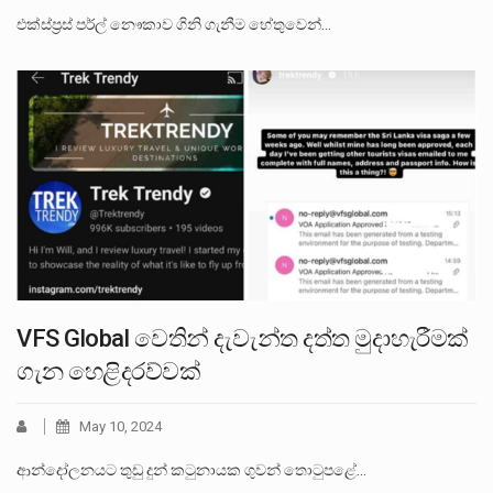
එක්ස්ප්‍රස් පර්ල් නෞකාව ගිනි ගැනීම හේතුවෙන්…
VFS Global වෙතින් දැවැන්ත දත්ත මුදාහැරීමක්
ගැන හෙළිදරව්වක්
May 10, 2024
ආන්දෝලනයට තුඩු දුන් කටුනායක ගුවන් තොටුපළේ…