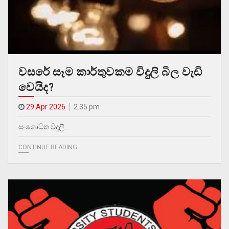
වසරේ සෑම කාර්තුවකම විදුලි බිල වැඩි
වෙයිද?
29 Apr 2026
2.35 pm
සංශෝධිත විදුලි…
CONTINUE READING