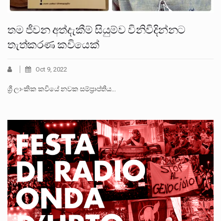
තම ජීවන අත්දැකීම් සියුම්ව විනිවිදින්නට
තැත්කරණ කවියෙක්
Oct 9, 2022
ශ්‍රී ලාංකික කවියේ නවක සම්ප්‍රාප්තිය…