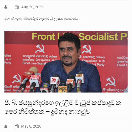
Aug 20, 2022
ඩලස් අලහප්පෙරුම ඇතුළු ශ්‍රී ලංකා පොදුජන…
පී. බී. ජයසුන්දරගෙ ඉල්ලීම වැටුප් කප්පාදුවක
පෙර නිමිත්තක් – දුමින්ද නාගමුව
May 8, 2020