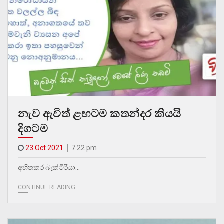
නැව ඇවිත් ළඟටම කතන්දර කියයි
දිගටම
23 Oct 2021
7.22 pm
අහිතකර බැක්ටීරියා…
CONTINUE READING