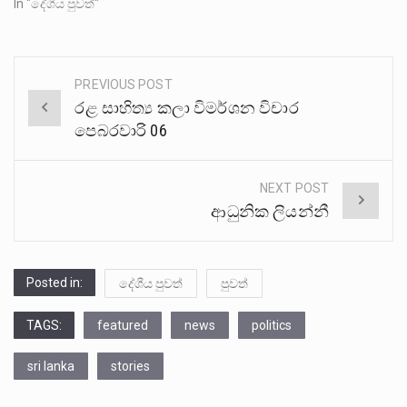
In "දේශීය පුවත්"
PREVIOUS POST
Post
රළ සාහිත්‍ය කලා විමර්ශන විචාර
navigation
පෙබරවාරි 06
NEXT POST
ආධුනික ලියන්නී
Posted in:
දේශීය පුවත්
පුවත්
TAGS:
featured
news
politics
sri lanka
stories