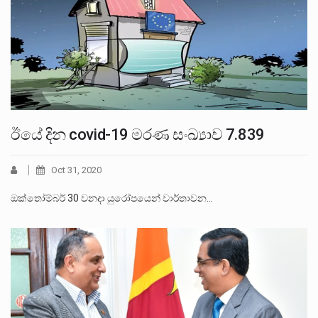
ඊයේ දින covid-19 මරණ සංඛ්‍යාව 7.839
Oct 31, 2020
ඔක්තෝම්බර් 30 වනදා යුරෝපයෙන් වාර්තාවන…