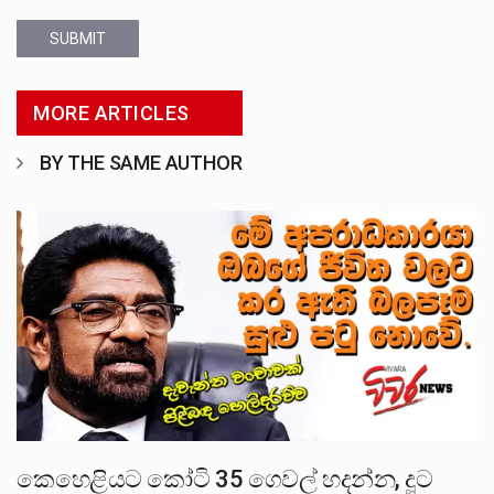
SUBMIT
MORE ARTICLES
BY THE SAME AUTHOR
කෙහෙළියට කෝටි 35 ගෙවල් හදන්න, දූට