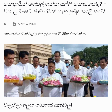
කොළඹින් ගෙවල් ගන්න සල්ලි කොහෙන්ද? –
විශාල ඖෂධ ජාවාරමක් ගැන පුබුදු හෙළි කරයි
Mar 14, 2023
කෙහෙළිය රමුක්වැල්ල මහනුවර කෝටි 35ක වියදමකින්…
ඩලස්ලා අලුත් ගමනක් යනවලු!