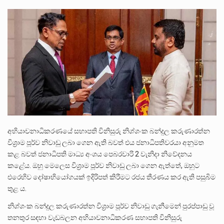
පසුගිය මැයි මස 31 දිනෙන් අවසන් වූ වසර තුළ ලොව පුරා විවිධ තනතුරු නාම වලින්…
මේ, දන්නා හඳුනන ලියන්නකුගේ නන්නාඳුනන අඩවියක සැරිසරා ලද ආස්වාදනීය මොහොතක සිංහාවලෝකනයකි .කෙටි කවියක දිගු බර…
වත්මන් ආණ්ඩුවේ ප්‍රධාන පාර්ශවකරුවා වන ජනතා විමුක්ති පෙරමුණේ කාලයක පටන් තිබුණු ප්‍රධාන සටන් පාඨයක් වූවේ…
අභියාචනාධිකරණයේ සභාපති විනිසුරු නිශ්ශංක බන්දුල කරුණාරත්න
විශ්‍රාම පූර්ව නිවාඩු ලබා ගෙන ඇති බවත් එය ජනාධිපතිවරයා අනුමත
කළ බවත් ජනාධිපති මාධ්‍ය අංශය පෙබරවාරි 2 වැනිදා නිවේදනය
කළේය. ඔහු මෙලෙස විශ්‍රාම පූර්ව නිවාඩු ලබා ගෙන ඇත්තේ, ඔහුට
එරෙහිව දෝෂාභියෝගයක් ඉදිරිපත් කිරීමට රජය තීරණය කර ඇති පසුබිම
තුළ ය.
නිශ්ශංක බන්දුල කරුණාරත්න විශ්‍රාම පූර්ව නිවාඩු ගැනීමෙන් පුරප්පාඩු වූ
තනතුර සඳහා වැඩබලන අභියාචනාධිකරණ සභාපති විනිසුරු