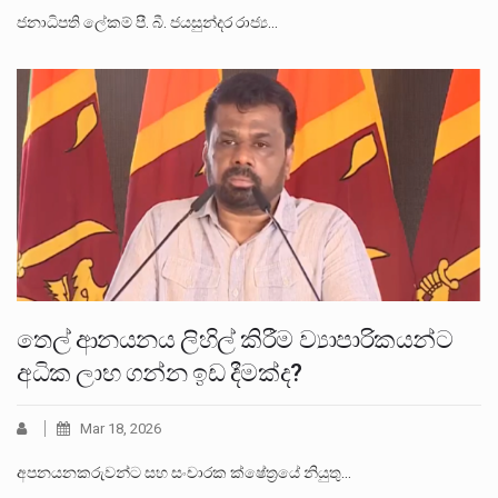
ජනාධිපති ලේකම් පී. බී. ජයසුන්දර රාජ්‍ය…
තෙල් ආනයනය ලිහිල් කිරීම ව්‍යාපාරිකයන්ට
අධික ලාභ ගන්න ඉඩ දීමක්ද?
Mar 18, 2026
අපනයනකරුවන්ට සහ සංචාරක ක්ෂේත්‍රයේ නියුතු…