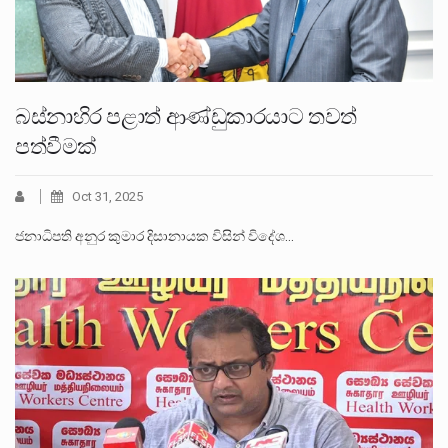
බස්නාහිර පළාත් ආණ්ඩුකාරයාට තවත්
පත්වීමක්
Oct 31, 2025
ජනාධිපති අනුර කුමාර දිසානායක විසින් විදේශ…