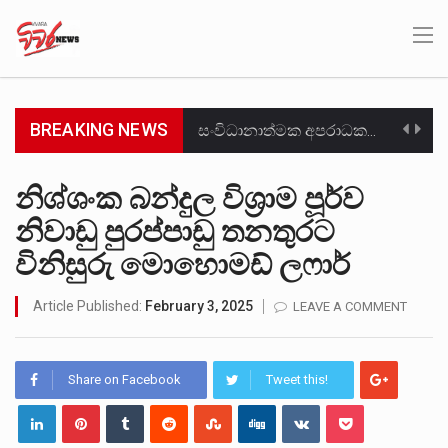
BREAKING NEWS
සංවිධානාත්මක අපරාධකරුවකු වන ලොකු පැටිගේ ප්‍රධාන වෙඩික්කරු බවට සැක කරන ගිං ගඟේ ගිල්වා මරා දමා…
උපරිමාධිකරණ විනිශ්චයකාරවරුන්ගේ හා ඉන් පහළ විනිශ්චයකාරවරුන්ගේ විශ්‍රාම වයස දීර්ඝ කිරීම සඳහා සකස් කර ඇති විසිදෙවන…
නිශ්ශංක බන්දුල විශ්‍රාම පූර්ව
නිවාඩු පුරප්පාඩු තනතුරට
බන්ධනාගාර රැදවියන් 1,021 දෙනෙකු ඉකුත් වසර පහක කාලය තුලදී (2020 ජනවාරි 01 සිට 2025 දෙසැම්බර්…
විනිසුරු මොහොමඩ් ලෆාර්
මහර බන්ධනාගාරයේ අද ඇතිවූ සිද්ධියෙන් තුවාල ලැබූ බව කියන රැඳවියන් ගණන ඉහළ ගොස් තිබේ. ඒ…
Article Published:
February 3, 2025
LEAVE A COMMENT
අගෝස්තු මස දෙවන ඉරිදා ලිට් රූම් සූම් සංවාදය පැවැත්වෙන්නේ "කතා කරන මහ වැව" නම් නකතාවක්…
ලාල් කාන්ත ඇමතිවරයා අධිකරණ විනිශ්චයකාරවරුන්ගේ විශ්‍රාම යෑමේ වයස සම්බන්ධයෙන් නිහඬව සිටින ලෙස තමාට දැනුම් දුන්…
Share on Facebook
Tweet this!
හිටපු පොලිස්පති පූජිත් ජයසුන්දරට සහ හිටපු ආරක්ෂක අමාත්‍යංශ ලේකම් හේමසිරි ප්‍රනාන්දු විශේෂ ත්‍රිපුද්ගල මහාධිකරණය විසින්…