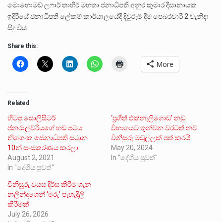
මොහොමඩ් ලෆාර් තාහිර් මහතා ජනාධිපති අනුර කුමාර දිසානායක
ඉදිරියේ ජනාධිපති ලේකම් කාර්යාලයේදී දිවුරුම් දීම පෙබරවාරි 2 වැනිදා
සිදු විය.
Share this:
More
Related
හිටපු සොලිසිටර්
‘ප්‍රගීත් එක්නැලිගොඩ’ නඩු
ජනරාල්වරියගේ හඬ පටය
විභාගයට තුන්වන වරටත් නව
නිශ්ශංක සේනාධිපති ස්ථාන
විනිසුරු මඩුල්ලක් පත් කරයි
10න් සංස්කරණය කරලා
May 20, 2024
August 2, 2021
In "දේශීය පුවත්"
In "දේශීය පුවත්"
විනිසුරු වයස දීර්ඝ කිරීම ගැන
නලින්දගෙන් ‘මරු’ පැහැදිලි
කිරීමක්
July 26, 2026