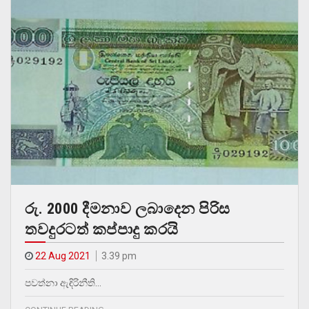
රු. 2000 දීමනාව ලබාදෙන පිරිස
තවදුරටත් කප්පාදු කරයි
22 Aug 2021
3.39 pm
පවත්නා ඇඳිරිනීති…