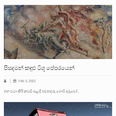
පිසදමන් කඳුළු ටිශූ පේපරයෙන්
Feb 5, 2022
ඉන වටා කිරි කවඩි පැළදි බඩඉඟුරු ගොවි දරුවෝ…