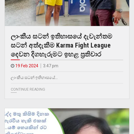
ලාංකීය සටන් ඉතිහාසයේ දැවැන්තම
සටන් අත්දැකීම Karma Fight League
දෙවන දිගහැරුමට ඉහළ ප්‍රතිචාර
19 Feb 2024
3.47 pm
ලාංකීය සටන් ඉතිහාසයේ…
CONTINUE READING