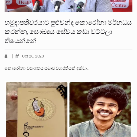
හමුදාපතිවරයාට පුළුවන්ද කොරෝනා මර්නධය
කරන්න, සෞඛ්‍යය සේවය කඩා වට්ටලා
තියෙන්නේ
Oct 26, 2020
කොරෝනා වසංගතය සමාජ ව්‍යාප්තියක් දක්වා…