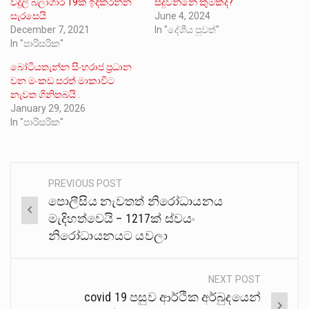
විදුලි බලාගාර 19ක් ඉදිකරන්න
සිදුවන්නේ කුමක්ද?
සැරසෙයි
June 4, 2024
December 7, 2021
In "දේශීය පුවත්"
In "පාරිසරික"
බෝටියතැන්න සිංහරාජ ප්‍රධාන
වන මංකඩ සරත් මාකාවිට
නැවත ගිනිතබයි .
January 29, 2026
In "පාරිසරික"
PREVIOUS POST
Post
පොලීසිය නැවතත් නිරෝධායනය
navigation
මැදිහත්වෙයි – 1217ක් ස්වයං
නිරෝධායනයට යවලා
NEXT POST
covid 19 පසුව ආර්ථික අර්බුදයෙන්