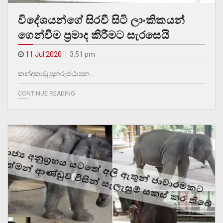
විදේශයන්ගේ සිරවී සිටි ලාංකිකයන්
ගෙන්වීම ප්‍රමාද කිරීමට සැරසෙයි
11 Jul 2020
3.51 pm
කන්දකාඩු පුනරුත්ථාපන…
CONTINUE READING