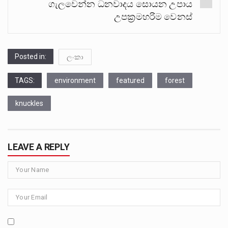
ගැලවෙන්න ධනවාදය සොයන උපාය
උපක්‍රමහරිම වෙනස්
Posted in:
ලංකා
TAGS:
environment
featured
forest
knuckles
LEAVE A REPLY