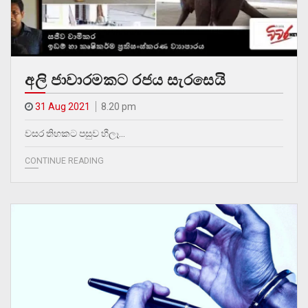
අලි ජාවාරමකට රජය සැරසෙයි
31 Aug 2021
8.20 pm
වසර තිහකට පසුව හීලෑ…
CONTINUE READING