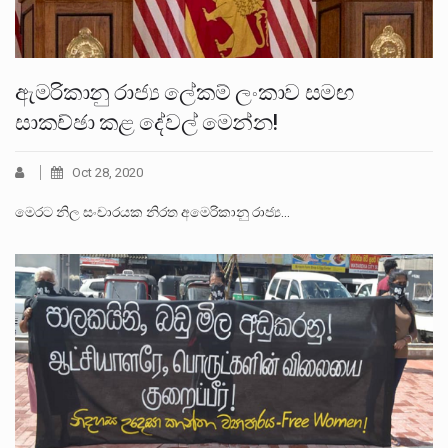
ඇමරිකානු රාජ්‍ය ලේකම් ලංකාව සමඟ
සාකච්ඡා කළ දේවල් මෙන්න!
Oct 28, 2020
මෙරට නිල සංචාරයක නිරත අමෙරිකානු රාජ්‍ය…