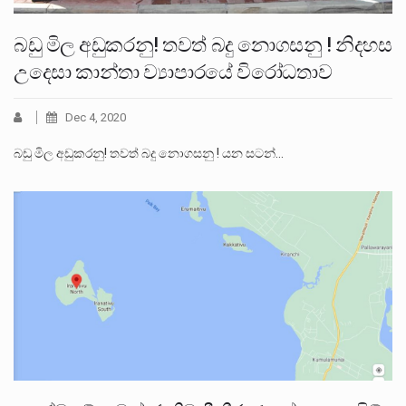
බඩු මිල අඩුකරනු! තවත් බදු නොගසනු ! නිදහස
උදෙසා කාන්තා ව්‍යාපාරයේ විරෝධතාව
Dec 4, 2020
බඩු මිල අඩුකරනු! තවත් බදු නොගසනු ! යන සටන්…