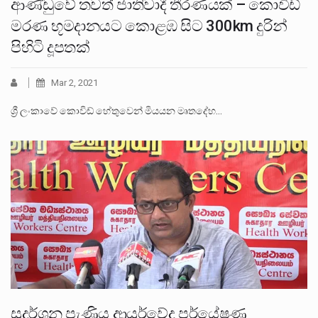
ආණ්ඩුවේ තවත් ජාතිවාදී තීරණයක් – කොවිඩ්
මරණ භූමදානයට කොළඹ සිට 300km දුරින්
පිහිටි දූපතක්
Mar 2, 2021
ශ්‍රී ලංකාවේ කොවිඩ් හේතුවෙන් මියයන මෘතදේහ…
සුදර්ශන පැණිය ආයුර්වේද පර්යේෂණ