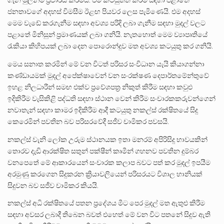
ගැන මුලින්ම ප්‍රචාරය කිරීමය. එම කටයුත්ත කිරීම සඳහා පළාතේ
ජනතාවගේ අදහස් විමසීම ඊළඟ පියවර ලෙස පැමිණෙයි. එම අදහස්
මෙම වැඩේ කරගැනීම සඳහා අවශ්‍ය පරිදි ලබා ගැනීම සඳහා මුදල් වලට
පළාතේ මිනිසුන් ප්‍රමාණයක් ලබා ගනියි. නැතහොත් මෙම ව්‍යාපෘතියේ
රැකියා කිහිපයක් ලබා දෙන පොරොන්දුව මත අවශ්‍ය කටයුතු කර ගනියි.
මෙය සනාත කරමින් මේ වන විටත් පරිසර සංවිධාන යැයි කියාගන්නා
කණ්ඩායමක් මුදල් අපේක්ෂාවෙන් වන සංරක්ෂණ දෙපාර්තමේන්තුවේ
ඉහළ නිලධාරීන් සමඟ එක්ව ප්‍රවේශපත්‍ර නිකුත් කිරීම සඳහා කවුළු
ඉදිකිරීම වැසිකිළි පද්ධති සඳහා ස්ථාන වෙන් කිරීම සංචාරකකරුවන්ගෙන්
නවාතැන් සඳහා කාමර ඉදිකිරීම ආදී කටයුතු නකල්ස් රක්ෂිතයේ සිදු
කෙරෙමින් පවතින බව පරිසරවේදී සජීව චාමිකර පවසයි.
නකල්ස් වැනි ලෝක උරුම ස්ථානයක ඉතා මනරම් අපිරිසිදු භාවයකින්
තොරව දැඩි ආරක්ෂිත සතුන් පක්ෂීන් කෘමීන් ගහනව පවතින දුම්බර
වනපෙතේ මේ ආකාරයෙන් සංචාරක කලාප බවට පත් කර මුදල් ඉපයීම
අරමුණු කරගෙන සිදුකරන ක්‍රියාවලියෙන් පරිසරයට විශාල හානියක්
සිදුවන බව සජීව චාමිකර කියයි.
නකල්ස් අධි රක්ෂිතයේ පතන ප්‍රදේශය මීට පෙර මුදල් මත ඇතුළු කිරීම
සඳහා අවසර ලබාදී තිබෙන බවත් එහෙත් මේ වන විට පතනේ සිදුව ඇති