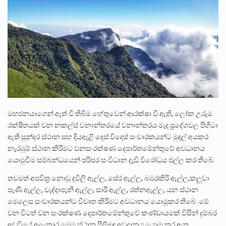
බන්ධනාගාර රැදවියන් 1,021 දෙනෙකු ඉකුත් වසර පහක කාලය තුලදී (2020 ජනවාරි 01 සිට 2025 දෙසැම්බර්…
දිවයින පුරා පිහිටි බන්ධනාගාරවල පවතින දැඩි තදබදය හේතුවෙන් බන්ධනාගාර පද්ධතිය තුළ දැඩි අවදානම් තත්ත්වයක් නිර්මාණය…
නව පරිසර පනත යටතේ ශබ්ද දූෂණය සම්බන්ධයෙන් කටයුතු කිරීමට නව රෙගුලාසි ගෙන ඒමට මධ්‍යම පරිසර…
මහජනයාගෙන් ඈත් වී තිබීම හේතුවෙන් ආරක්ෂා වී ඇති, ලෝක උරුම
රක්ෂිතයක් වන නකල්ස් වනාන්තරයේ වනාන්තරය මැද ප්‍රදේශවල පිහිටා
ඇති සුන්දර ස්ථාන සහ දියඇළි දෙස් විදෙස් සංචාරකයන්ට මුදල් අයකර
නැරඹුම් ස්ථාන කිරිමට වනසංරක්ෂණ දෙපාර්තමේන්තුවේ අවධානය
යොමුවීම සම්බන්ධයෙන් පරිසර සංවිධාන දැඩි විරෝධය එල්ල කර තිබේ.
තවමත් අපවිත්‍ර නොවූ දූවිලි ඇල්ල, සේර ඇල්ල, බඹරකිරි ඇල්ල,කලුවා
පැණි ඇල්ල, වැද්දාපැනි ඇල්ල, සාරි ඇල්ල, රත්නඇල්ල, යන ස්ථාන
මෙලෙස සංචාරකයන්ට විවෘත කිරිමට අවධානය යොමුකර තිබේ. මේ
වන විටත් වන සංරක්ෂණ දෙපාර්තමේන්තුවේ කණ්ඩායමක් විසින් දුම්බර
අඩවියේ අලංකාර මෙම ස්ථාන පිලිබඳ අවදානය යොමු කර ඇත.