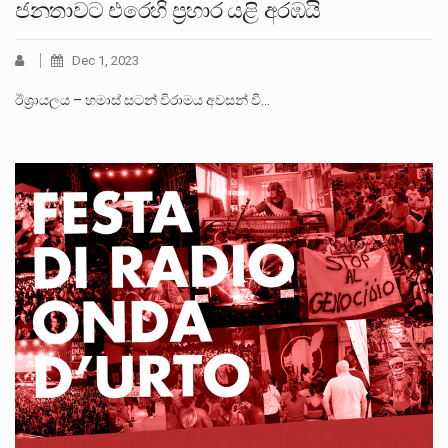
ජනතාවට එරෙහි ප්‍රහාර යළි අරඹයි
Dec 1, 2023
ඊශ්‍රායලය – හමාස් සටන් විරාමය අවසන් වී…