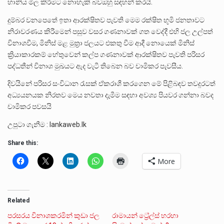
හානිය මිල කිරීමට නොහැකි බවඔහු සඳහන් කරයි.
දුම්බර වනපෙතේ ඉතා ආරක්ෂිතව පැවති මෙම රක්ෂිත භූමි ජනතාවට
නිරාවරණය කිරීමෙන් පසුව වසර ගණනාවක් ගත වෙද්දී එහි ජල උල්පත්
විනාශවීම, මිනිස් මළ මුත්‍රා ජලයට එකතු වීම ආදී නොයෙක් මිනිස්
ක්‍රියාකාරකම් හේතුවෙන් කල්ප ගණනාවක් ආරක්ෂිතව පැවති පරිසර
පද්ධතීන් විනාශ මුඛයට ඇද වැටී තිබෙන බව චාමිකර පැවසීය.
දිවයිනේ පරිසර සංවිධාන රැසක් ඒකරාශී කරගෙන මේ පිළිබඳව තවදුරටත්
අධ්‍යයනයක නිරතව මෙය නවතා දැමීම සඳහා අවශ්‍ය පියවර ගන්නා බවද
චාමිකර පවසයි
උපුටා ගැනීම : lankaweb.lk
Share this:
More
Related
පරසරය විනාශකරමින් කුඩා ජල
රාමායන් ට්‍රේල්ස් හරහා