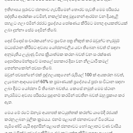
ඉතිහාසය පුරාවට ජනතාව ගැවසීමෙන් තොරව පැවති මෙම පරිසරය
පද්දතිය ආරක්ෂා වෙමින්, නකල්ස් කඳු මුදුනෙන් ආරම්භ වන දියඇළි
පහළට ගලා එමින් රජරට ප්‍රදේශය පෝෂණය කිරිමට මහඟු දායකත්වයක්
ලබා දුන්නා සේම දෙමින් තිබේ.
දෙස් විදෙස් සංචාරකයන් හට ප්‍රවේශ පත්‍ර නිකුත් කර ඔවුන්ට නැරඹුම්
මධ්‍යස්ථාන කිරීමට අවශ්‍ය යෝජනාවලිය යවා තිබෙන බවත් ඒ සඳහා
අනුමැතිය ලැබුණු විගස ක්‍රියාත්මක කරන බවත් වන සංරක්ෂණ
දෙපාර්තමේන්තුවේ මාතලේ සහකාර දිසා වන නිලධාරී කමල්
තෙන්නකෝන් පවසා තිබේ.
ඔවුන් පවසන්නේ එක් පුද්ගලයකුගෙන් රුපියල් 100 ක් අයකරන බවත්,
ලැබෙන ආදායමෙන් 60% ක ප්‍රමාණයක් ප්‍රදේශයේ ප්‍රජා සංවිධාන සඳහා
ලබා දීමට යෝජනා වී තිබෙන බවත්ය. කෙසේ නමුත් මෙම ස්ථාන
නැරඹීමට අවශ්‍ය පරිසරය සූදානම් කරමින් පවතින බවත් ඔහු ප්‍රකාශ කර
ඇත.
මෙය මේ රටේ ඕනෑම අයහපත් කටයුත්තක් කරන්ඩ යාමේදී රජයක්
කරනු ලබන මුලික ක්‍රමයය. එනම් පළාතේ ජනතාවගේ විරෝධය
පැමිණේවි යැයි අදහසින් පළාතේ ජනතාවට හෝ පලාතට වණ වාසිය