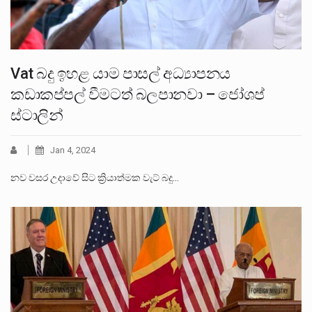
Vat බදු ඉහළ යාම පාසල් අධ්‍යාපනය
කඩාකප්පල් වීමටත් බලපානවා – ජෝශප්
ස්ටාලින්
Jan 4, 2024
නව වසර උදාවේ සිට ක්‍රියාත්මක වැට් බදු…