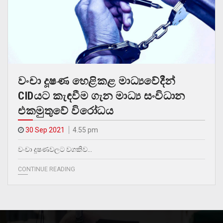
වංචා දූෂණ හෙළිකළ මාධ්‍යවේදීන්
CIDයට කැඳවීම ගැන මාධ්‍ය සංවිධාන
එකමුතුවේ විරෝධය
30 Sep 2021
4.55 pm
වංචා දූෂණවලට වගකිව…
CONTINUE READING