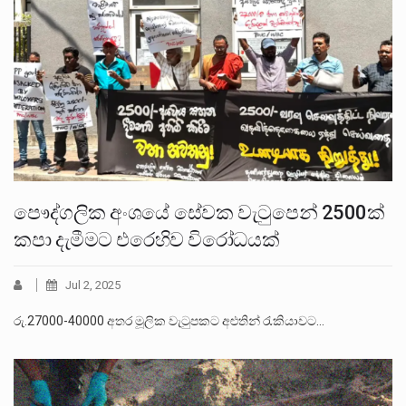
පෞද්ගලික අංශයේ සේවක වැටුපෙන් 2500ක්
කපා දැමීමට එරෙහිව විරෝධයක්
Jul 2, 2025
රු.27000-40000 අතර මූලික වැටුපකට අළුතින් රැකියාවට…