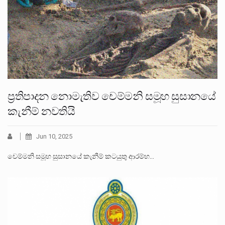
ප්‍රතිපාදන නොමැතිව චෙම්මනි සමූහ සුසානයේ
කැනීම් නවතියි
Jun 10, 2025
චෙම්මනි සමූහ සුසානයේ කැනීම් කටයුතු ආරම්භ…