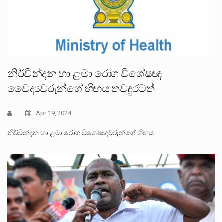
නිර්වින්දන හා ළමා රෝග විශේෂඥ
වෛද්‍යවරුන්ගේ හිඟය තවදුරටත්
Apr 19, 2024
නිර්වින්දන හා ළමා රෝග විශේෂඥවරුන්ගේ හිඟය…