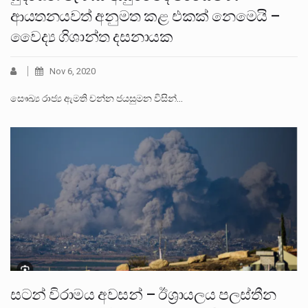
ආයතනයවත් අනුමත කළ එකක් නෙමෙයි –
වෛද්‍ය ගිශාන්ත දසනායක
Nov 6, 2020
සෞඛ්‍ය රාජ්‍ය ඇමති චන්න ජයසුමන විසින්…
සටන් විරාමය අවසන් – ඊශ්‍රායලය පලස්තීන