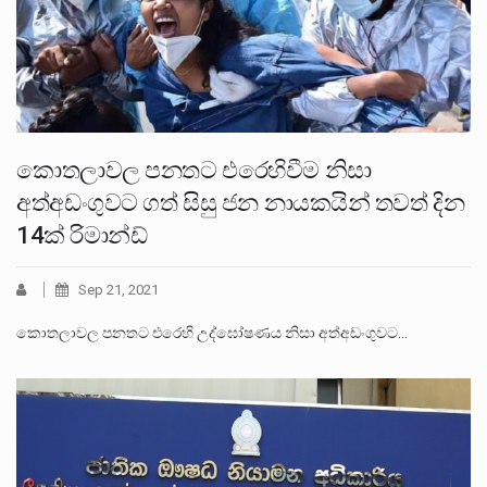
කොතලාවල පනතට එරෙහිවීම නිසා
අත්අඩංගුවට ගත් සිසු ජන නායකයින් තවත් දින
14ක් රිමාන්ඩ්
Sep 21, 2021
කොතලාවල පනතට එරෙහි උද්ඝෝෂණය නිසා අත්අඩංගුවට…