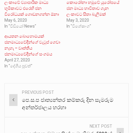
ලංකාවේ ව්‍යාපාරික මාධ්‍ය
කොරෝනා හමුවේ යුරෝපයේ
භූමිකාවට එරෙහි ජන
ජන මාධ්‍ය භාවිතාව ගැන
විරෝධයක් ගොඩනගන්න ඕනා
ලංකාවට සිතා බැලීමක්
May 6, 2020
May 3, 2020
In "වීඩියෝ News"
In "විශේෂාංග"
ආයතන බොහොමයක්
ජනමාධ්‍යවේදීන්ගේ වැටුප් ගෙවා
නැහැ – වෘත්තීය
ජනමාධ්‍යවේදීන්ගේ සංගමය
April 27, 2020
In "දේශීය පුවත්"
PREVIOUS POST
Post
පෙ.ස.ප ජාත්‍යන්තර කම්කරු දින සැමරුම
navigation
අන්තර්ජාලය හරහා
NEXT POST