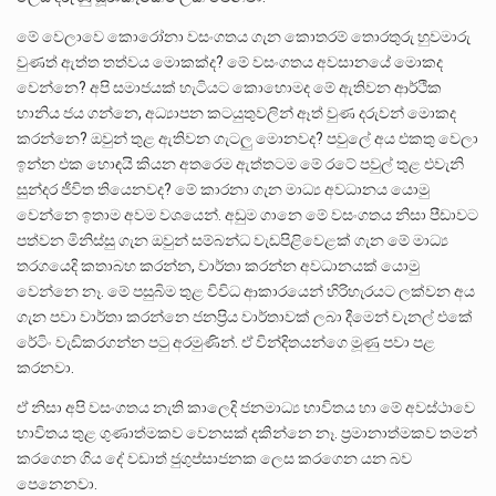
මේ වෙලාවෙ කොරෝනා වසංගතය ගැන කොතරම් තොරතුරු හුවමාරු
වුණත් ඇත්ත තත්වය මොකක්ද? මේ වසංගතය අවසානයේ මොකද
වෙන්නෙ? අපි සමාජයක් හැටියට කොහොමද මේ ඇතිවන ආර්ථික
හානිය ජය ගන්නෙ, අධ්‍යාපන කටයුතුවලින් ඈත් වුණ දරුවන් මොකද
කරන්නෙ? ඔවුන් තුළ ඇතිවන ගැටලු මොනවද? පවුලේ අය එකතු වෙලා
ඉන්න එක හොඳයි කියන අතරෙම ඇත්තටම මේ රටේ පවුල් තුළ එවැනි
සුන්දර ජීවිත තියෙනවද? මේ කාරනා ගැන මාධ්‍ය අවධානය යොමු
වෙන්නෙ ඉතාම අවම වශයෙන්. අඩුම ගානෙ මේ වසංගතය නිසා පීඩාවට
පත්වන මිනිස්සු ගැන ඔවුන් සම්බන්ධ වැඩපිළිවෙළක් ගැන මේ මාධ්‍ය
තරගයෙදි කතාබහ කරන්න, වාර්තා කරන්න අවධානයක් යොමු
වෙන්නෙ නෑ. මේ පසුබිම තුළ විවිධ ආකාරයෙන් හිරිහැරයට ලක්වන අය
ගැන පවා වාර්තා කරන්නෙ ජනප්‍රිය වාර්තාවක් ලබා දීමෙන් චැනල් එකේ
රේටිං වැඩිකරගන්න පටු අරමුණින්. ඒ වින්දිතයන්ගෙ මූණු පවා පළ
කරනවා.
ඒ නිසා අපි වසංගතය නැති කාලෙදි ජනමාධ්‍ය භාවිතය හා මේ අවස්ථාවෙ
භාවිතය තුළ ගුණාත්මකව වෙනසක් දකින්නෙ නෑ. ප්‍රමානාත්මකව තමන්
කරගෙන ගිය දේ වඩාත් ජුගුප්සාජනක ලෙස කරගෙන යන බව
පෙනෙනවා.