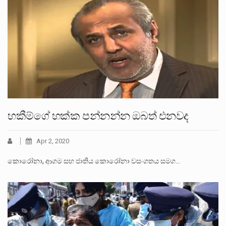
හකීම්ගේ හක්ක පන්නන්න ඔබත් එනවද
Apr 2, 2020
කොරෝනා, ආගම සහ ජාතිය කොරෝනා වසංගතය සමග…