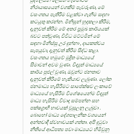
පුද්ගලයින් ලෙසත් හැමෝටම
නිරායාසයෙන් වගකීම් පැවරුණා, මේ
වසංගතය පැතිරීම වළක්වා ගැනීම සදහා
කටයුතු කරන්න. මිනිසුන් හුදකලා කිරීම,
දැනුවත් කිරීම මේ අතර ප්‍රමුඛ කාර්යයක්
බවට පත්වුණා, විවිධ මට්ටමින් මේ
සඳහා මිනිස්සු උර දුන්නා , දායකත්වය
සැපයූවා, දැනුවත් කිරීම සිද්ධ කළා.
වසංගතය හමුවේ මුද්‍රිත මාධ්‍යයේ
සීමාවන් අවම වුණා. විද්‍යුත් මාධ්‍යයේ
කාර්ය පුළුල් වුණා, ඔවුන්ට ජනතාව
දැනුවත් කිරීමේ හැකියාව ලැබුණා. ලෝක
ජනමාධ්‍ය හැසිරීමට සාපේක්ෂව ලංකාවේ
මාධ්‍යයේ හැසිරීම විශේෂයෙන්ම විද්‍යුත්
මාධ්‍ය හැසිරීම විවාද සම්පන්න සහ
පක්ෂග්‍රාහී භාවයක් වුසුලනු ලැබුවා .
බොහෝ මාධ්‍ය දේශපාලනික වශයෙන්
අන්තවාදී ස්වභාවයක් ගත්තා. අපි දුටුවා
නීතියේ ආධිපත්‍ය පවා මාධ්‍යයට හිමිවුනු