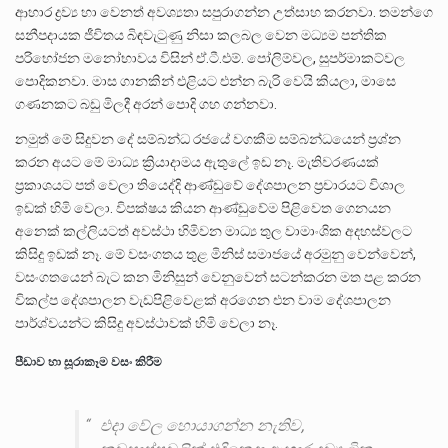
ආහාර ද්‍රව්‍ය හා වෙනත් අවශ්‍යතා සපුරාගන්න උත්සාහ කරනවා. තමන්ගෙ
සනීපදායක ජීවිතය බිඳවැටුණු නිසා කලබල වෙන මධ්‍යම පන්තික
පරිභෝජන මනෝභාවය විසින් ඒ.ටී.එම්. පෝලිම්වල, සුපර්මාකට්වල
පොදිකනවා. මාස ගානකින් එළියට එන්න බැරි වෙයි කියලා, මාසෙ
ගණනකට බඩු මිලදී අරන් පොදි ගහ ගන්නවා.
නමුත් මේ සිදුවන දේ සම්බන්ධ රජයේ වගකීම සම්බන්ධයෙන් ප්‍රශ්න
කරන අයට මේ මාධ්‍ය ක්‍රියාදාමය ඇතුලේ ඉඩ නෑ. මැතිවරණයක්
ප්‍රකාශයට පත් වෙලා තියෙද්දි ආණ්ඩුවේ දේශපාලන ප්‍රචාරයට විශාල
ඉඩක් හිමි වෙලා. විපක්ෂය කියන ආණ්ඩුවේම පිළිවෙත ගෙනයන
අනෙක් කල්ලියටත් අවස්ථා හිමිවන මාධ්‍ය තුල වාමාංශික අදහස්වලට
කිසිදු ඉඩක් නෑ. මේ වසංගතය තුළ මිනිස් සමාජයේ අරමුනු වෙන්වෙන්,
වසංගතයෙන් බැට කන මිනිසුන් වෙනුවෙන් සටන්කරන මත පළ කරන
විකල්ප දේශපාලන වැඩපිළිවෙළක් අරගෙන එන වාම දේශපාලන
පාර්ශ්වයන්ට කිසිදු අවස්ථාවක් හිමි වෙලා නෑ.
පීඩාව හා සූරාකෑම වසං කිරීම
එදා වේල හොයාගන්න නැතිව,