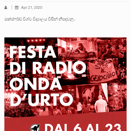
Apr 21, 2020
ඔක්ස්ෆර්ඩ් විශ්ව විද්‍යාලය විසින් නිපදවනු…