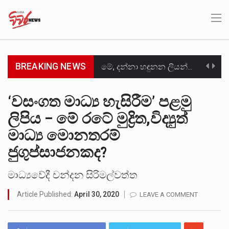
BREAKING NEWS
මේ, දන්නා හඳුනන ලියන්නකුගේ නන්නාඳුනන අඩවියක සැරිසරා ලද ආස්වාදනීය මොහොතක සිංහාවලෝකනයකි .කෙටි කවියක දිගු බර…
වත්මන් ආණ්ඩුවේ ප්‍රධාන පාර්ශවකරුවා වන ජනතා විමුක්ති පෙරමුණේ කාලයක පටන් තිබුණු ප්‍රධාන සටන් පාඨයක් වූවේ…
‘වසංගත මාධ්‍ය හැසිරීම’ පළමු
ලිපිය – මේ රටේ මුද්‍රිත,විද්‍යුත්
සංවිධානාත්මක අපරාධකරුවකු වන ලොකු පැටිගේ ප්‍රධාන වෙඩික්කරු බවට සැක කරන ගිං ගඟේ ගිල්වා මරා දමා…
මාධ්‍ය මොනතරම්
උපරිමාධිකරණ විනිශ්චයකාරවරුන්ගේ හා ඉන් පහළ විනිශ්චයකාරවරුන්ගේ විශ්‍රාම වයස දීර්ඝ කිරීම සඳහා සකස් කර ඇති විසිදෙවන…
ජුගුප්සාජනකද?
බන්ධනාගාර රැදවියන් 1,021 දෙනෙකු ඉකුත් වසර පහක කාලය තුලදී (2020 ජනවාරි 01 සිට 2025 දෙසැම්බර්…
මාධ්‍යවේදී චන්දන සිරිමල්වත්ත
මහර බන්ධනාගාරයේ අද ඇතිවූ සිද්ධියෙන් තුවාල ලැබූ බව කියන රැඳවියන් ගණන ඉහළ ගොස් තිබේ. ඒ…
Article Published:
April 30, 2020
LEAVE A COMMENT
අගෝස්තු මස දෙවන ඉරිදා ලිට් රූම් සූම් සංවාදය පැවැත්වෙන්නේ "කතා කරන මහ වැව" නම් නකතාවක්…