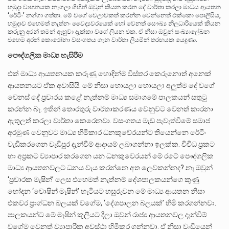
හමුදා වාහනයක නැගලා ගිහින් ඔවුන් කියන කරන දේ වාර්තා කරලා මාධය ආයතන
‘රේටිං’ නග්ගා ගත්තා. මේ වගේ වෙලාවකත් කරන්න වෙන්නෙත් එක්කො පොලිසිය,
හමුදාව එහෙමත් නැත්නං වෛද්‍යවරයෙක් හෝ වෙනත් සෞඛ්‍ය නිලධාරියෙක් කියන
කරුනු අරන් තමන් ඇහුවා දැක්කා වගේ ලියන එක. ඒ නිසා ඔවුන් සංඛ්‍යාලේඛන
එහෙම අරන් කොරෝනා වසංගතය ගැන වාර්තා ලියමින් තරඟයක යෙදුණා.
පෞද්ගලික මාධ්‍ය හැසිරීම
එක් මාධ්‍ය ආයතනයක කරුණු හොඳින්ම විස්තර කෙරුනොත් අනෙක්
ආයතනයට ඒක අවාසියි. මේ නිසා හොයලා හොයලා අලුත්ම දේ වගේ
වෙනස් දේ ප්‍රචාරය කළේ නැත්නම් මාධ්‍ය සමාගමේ පාලකයන් සතුටු
කරන්න බෑ. ඉතින් තොරතුරු වාර්තාකරණය වෙනුවට වෙනත් කාරනා
ඇතුලත් කරලා වාර්තා කෙරෙනවා. වසංගතය මැඩ පැවැත්වීමේ සමාජ
අරමුණ වෙනුවට මාධ්‍ය හිමිකාර ධනකුවේරයන්ට තියෙන්නෙ රේටිං
වැඩිකරගෙන වැඩිපුර දැන්වීම් ආදායම් ලබාගන්නා ඉලක්ක. විවිධ ප්‍රකට
හා අප්‍රකට ව්‍යාපාර කරගෙන යන ධනකුවෙරයන් මේ රටේ පෞද්ගලික
මාධ්‍ය ආයතනවලට ධනය වැය කරන්නෙ අත ලෙවකන්නද? නෑ ඔවුන්
‘ප්‍රචාරක මැෂින්’ ලෙස එහෙමත් නැත්නම් දේශපාලකයන්ගෙ කුණු
හෝදන ‘වොෂින් මැෂින්’ හැටියට හසුරුවන මේ මාධ්‍ය ආයතන නිසා
එකවර ප්‍රාග්ධන බලයක් වගේම, ‘දේශපාලන බලයක්’ හිමි කරගන්නවා.
පාලකයන්ට මේ මැෂින් කුලියට දීලා ඔවුන් රාජ්‍ය ආයතනවල දැන්වීම්
වගේම වෙනත් ව්‍යාපාරික අවස්ථා හිමිකර ගන්නවා. ඒ නිසා වැඩියෙන්