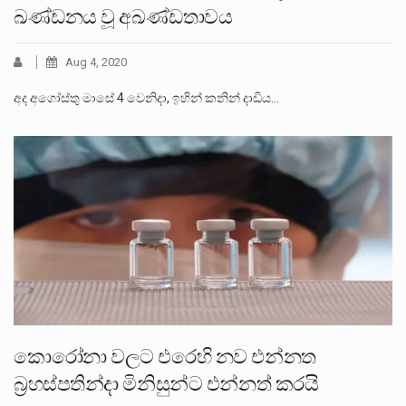
ඛණ්ඩනය වූ අඛණ්ඩතාවය
Aug 4, 2020
අද අගෝස්තු මාසේ 4 වෙනිදා, ඉහින් කනින් දාඩිය…
කොරෝනා වලට එරෙහි නව එන්නත
බ්‍රහස්පතින්දා මිනිසුන්ට එන්නත් කරයි