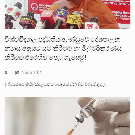
විශ්වවිද්‍යාල පද්ධතිය ආණ්ඩුවේ දේශපාලන
න්‍යාය පත්‍රයට යට කිරීමට හා මිලිටරීකරණය
කිරීමට එරෙහිව පෙළ ගැසෙමු!
Nov 6, 2021
ඉතිහාසයේ කිසිඳු කාලයකට වඩා මේ වන විට විශ්වවිද්‍යාල…