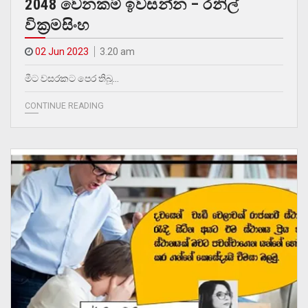
2048 වෙනකම් ඉවසන්න – රනිල්
වික්‍රමසිංහ
02 Jun 2023
3.20 am
මීට වසරකට පෙර තිබූ…
CONTINUE READING