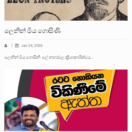
ලෙනින් මිය ගොසිණි
Jan 24, 2026
ලෙනින් මිය ගොසිනි. ලේ නහරවල ක්‍රියාකාරීත්වය…