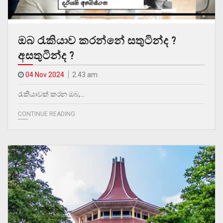
ඔබ රැකියාව කරන්නේ සතුටින්ද ?
අසතුටින්ද ?
04 Nov 2024
2.43 am
රැකියාවක් කරන ඔබ,…
CONTINUE READING