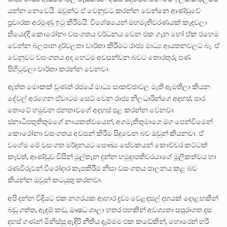
යන්න නෙවෙයි. ඔවුන්ට ඒ වෙනුවට කරන්න වෙන්නෙ ආණ්ඩුවේ
ප්‍රචාරක අරමුණු ඉටු කිරීමයි. විශේෂයෙන් මහමැතිවරණයක් කැඳවලා
තියෙද්දි කොරෝනා වසංගතය වර්ධනය වෙන එක ගැන හෝ ඒක එහෙම
වෙන්න බලපාන දුර්වලතා වාර්තා කිරීමට රාජ්‍ය මාධ්‍ය ආයතනවලට බෑ. ඒ
වෙනුවට වසංගතය අද හෙටම අවසන්වන බවට තොරතුරු පණ
පිහිටුවලා වාර්තා කරන්න වෙනවා.
ඇත්ත මොකක් වුණත් රජයේ මාධ්‍ය සාකච්ඡාවල මැති ඇමතිලා කියන
දේවල් අරගෙන ඒවාටම සෙට් වෙන රාජ්‍ය නිලධාරින්ගෙ අදහස්, පාර
තොටේ හමුවන ජනතාවගේ අදහස් පළ කරන්න වෙනවා.
ජනාධිපතුතිතුමගේ නායකත්වයෙන්, අගමැතිතුමාගෙ මග පෙන්වීමෙන්
කොරෝනා වසංගතය අවසන් කිරීම සිදුවෙන බව ඔවුන් කියනවා. ඒ
වගේම මේ වසංගත මර්දනයට සෞඛ්‍ය සේවකයන් කොච්චර කට්ටක්
කෑවත්, ආණ්ඩුව විසින් මුල්තැන දුන්න හමුදාපතිවරයාගේ මූලිකත්වය හා
රණවිරුවන් වීරෝදාර කැපකිරීම නිසා වසංගතය පාලනය කළ බව
කියන්න ඔවුන් කටයුතු කරනවා.
අපි දන්න විදියට එක නගරයක ආහාර ද්‍රව්‍ය වෙළඳසල් දහයක් දොළහකින්
බඩු ගත්ත, ඇඳුම් කඩ, ඖෂධ ශාලා හතර පහකින් අවශ්‍යතා සපුරාගත දස
දහස් ගණන් මිනිස්සු ඇඳිරි නීතිය දැම්මම එක කඩේකින්, හොරෙන් හරි