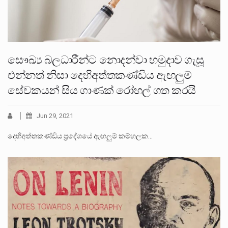
සෞඛ්‍ය බලධාරීන්ට නොදන්වා හමුදාව ගැසූ
එන්නත් නිසා දෙහිඅත්තකණ්ඩිය ඇඟලුම්
සේවකයන් සිය ගාණක් රෝහල් ගත කරයි
Jun 29, 2021
දෙහිඅත්තකණ්ඩිය ප්‍රදේශයේ ඇඟලුම් කම්හලක…