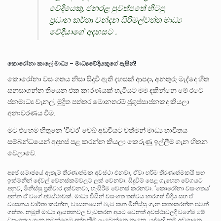
වේදියෙකු, ජනරළ පුවත්පතේ හිටපු
ප්‍රධාන කර්තෘ චන්දන සිරිමල්වත්ත මාධ්‍ය
වේදීයාගේ අදහසට .
කොරෝනා කාලේ මාධ්‍ය – මාධ්‍යවේදියකුගේ ඇසින්!
කොරෝනා වසංගතය නිසා සිදුවී ඇති දහසක් ආපදා, අනතුරු මැද්දෙ හිත
සනසාගන්න තියෙන එක කාරණයක් හැටියට මම දකින්නෙ මේ රටේ
ජනමාධ්‍ය චැනල්, මුද්‍රිත පත්තර මොනතරම් ජුගුප්සාජනකද කියලා
අනාවරණය වීම.
මට එහෙම හිතුනෙ ‘විවර’ වෙබ් අඩවියට වත්මන් මාධ්‍ය භාවිතය
සම්බන්ධයෙන් අදහස් පළ කරන්න කියලා කෙරුණු ඉල්ලීම ගැන හිතන
වෙලාවෙ.
අපේ සමාජයේ ඇතැම් තීරණාත්මක අවස්ථා එනවා, ඒවා හරිම තීරණාත්මකයි සහ
ඉක්මනින් දේවල් වෙනස්කම්වලට ලක් වෙනවා. සිදුවීම් පෙළ ගැහෙන වේගයට
අනුව, මිනිස්සු ප්‍රතිචාර දක්වනවා, හැසිරීම වෙනස් කරනවා. ‘කොරෝනා වසංගතය’
අන්න ඒ වගේ අවස්ථාවක්. මාධ්‍ය විසින් වසංගත තත්වය භාරගත් විදිය සහ ඒ
ව්‍යසනය වාර්තා කරන්න, ව්‍යසනයෙන් බැට කන මිනිස්සු ගැන කතාකරන්න පටන්
ගත්තා. නමුත් මාධ්‍ය ආයතනවල වැඩකරන අයට වෙනත් අවස්ථාවලදි වගේම මේ
වසංගතය ගැන තමන්ගෙම අත්දැකීම් ලැබෙන්නෙ නෑනෙ. යුද්දෙදි නම් අඩුගානෙ