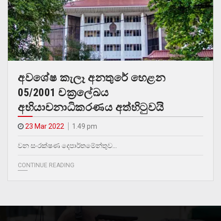
අවශේෂ කැලෑ අනතුරේ හෙළන
05/2001 චක්‍රලේඛය
අභියාචනාධිකරණය අත්හිටුවයි
23 Mar 2022
1.49 pm
වන සංරක්ෂණ දෙපාර්තමේන්තුව…
CONTINUE READING