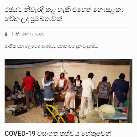
රජයට නිවැරදි කළ හැකි එහෙත් නොසළකා
හරින ලද ප්‍රමුඛතාවක්
Jan 17, 2025
ජාතික ජන බලවේග ආණ්ඩුව ජනතාවට දුන් වැදගත්…
COVED-19 වසංගත තත්වය හේතුවෙන්