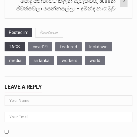
පොදු ජනතාවට කලින් ඇමැතිවරු 5000න්
ජීවත්වෙලා පෙන්නපල්ලා – දුමින්ද නාගමුව
Posted in:
විශේෂාංග
TAGS:
covid19
featured
lockdown
media
sri lanka
workers
world
LEAVE A REPLY