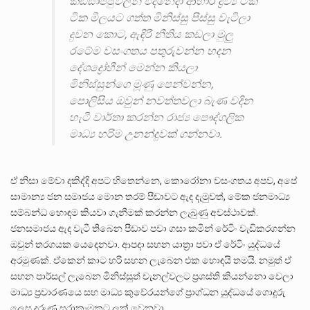
කඩසාප්පුවලින් එදිනෙදා ආහාර ද්‍රව්‍ය ටික
ටික මිලයට ගත්ත මිනිස්සු පිස්සු වැටිලා
දුවන කොට, ඇඳිරි නීතිය කඩලා මුලු
රටේම වසංගතය පතුරුවන්න හදන
දේශද්‍රෝහීන් මෙන්න කියලා
මිනිස්සුන්ගෙ මූණු පෙන්වන්න,
පොලිසිය ඔවුන් නවත්තවලා බැණ වදින
හැටි වාර්තා කරන්න රාජ්‍ය පෞද්ගලික
මාධ්‍ය හරිම උනන්දුවක් ගන්නවා.
ඒ නිසා මේවා දකිද්දි අපට හිතෙන්නෙ, කොරෝනා වසංගතය අපව, අපේ
සාමාන්‍ය ජන සමාජය මොන තරම් පීඩාවට ඇද දැමුවත්, මේක ජනමාධ්‍ය
සම්බන්ධ හොඳම කියවා ගැනීමක් කරන්න ලැබුණු අවස්ථාවක්.
ජනසමාජය ඇද වැටී තිබෙන පීඩාව පවා ගසා කමින් රේටිං වැඩිකරගන්න
ඔවුන් තරගයක යෙදෙනවා. ආපදා සහන යාත්‍රා පවා ඒ රේටිං යුද්ධයේ
අරමුණක්. ඒකෙන් කාට හරි සහන ලැබෙන එක හොඳයි තමයි. නමුත් ඒ
සහන පාර්සල් ලැබෙන මිනිස්සුත් චැනල්වලට ප්‍රශස්ති කියන්නො වෙලා
මාධ්‍ය ප්‍රචාරණයෙ සහ මාධ්‍ය කුවේරයන්ගේ ප්‍රාග්ධන යුද්ධයේ ගොදුරු
ලෙස දරුණු සූරාකෑමකට ලක් වෙනවා.