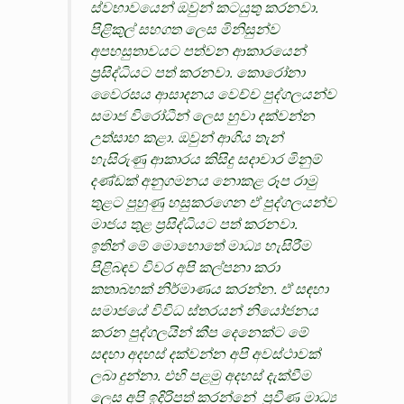
ස්වභාවයෙන් ඔවුන් කටයුතු කරනවා.
පිළිකුල් සහගත ලෙස මිනිසුන්ව
අපහසුතාවයට පත්වන ආකාරයෙන්
ප්‍රසිද්ධියට පත් කරනවා. කොරෝනා
වෛරසය ආසාදනය වෙච්ච පුද්ගලයන්ව
සමාජ විරෝධීන් ලෙස හුවා දක්වන්න
උත්සාහ කළා. ඔවුන් ආගිය තැන්
හැසිරුණු ආකාරය කිසිදු සදාචාර මිනුම්
දණ්ඩක් අනුගමනය නොකළ රූප රාමු
තුළට පුහුණු හසුකරගෙන ඒ පුද්ගලයන්ව
මාජය තුළ ප්‍රසිද්ධියට පත් කරනවා.
ඉතින් මේ මොහොතේ මාධ්‍ය හැසිරීම
පිළිබඳව විවර අපි කල්පනා කරා
කතාබහක් නිර්මාණය කරන්න. ඒ සඳහා
සමාජයේ විවිධ ස්තරයන් නියෝජනය
කරන පුද්ගලයින් කීප දෙනෙක්ට මේ
සඳහා අදහස් දක්වන්න අපි අවස්ථාවක්
ලබා දුන්නා. එහි පළමු අදහස් දැක්වීම
ලෙස අපි ඉදිරිපත් කරන්නේ ‍ ප්‍රවීණ මාධ්‍ය