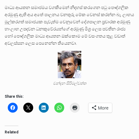
මාධ්‍ය ආයතන සමාජමය වගකීමෙන් නිදහස් කරගෙන පටු පෞද්ගලික
අරමුණු ඇති අය අතේ පාලනය වනතුරු මේක වෙනස් කරන්න බෑ. ලාභය
මුල්කරගත් සමාජයක පැවැත්ම වෙනුවෙන් දේශපාලන ප්‍රචාරක අරමුණු
හා ලාභ උපදවන ධනකුවේරයන්ගේ අරමුණු මිශ්‍ර ලෙස පවතින රාජ්‍ය
හෝ පෞද්ගලික මාධ්‍ය ආයතන ඔක්කොම මේ වසංගතය තුළ වඩාත්
අවලස්සන ලෙස පෙනෙන්න තියෙනවා.
චන්දන සිරිමල්වත්ත
Share this:
More
Related