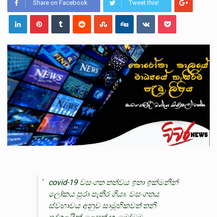
ලාල් කාන්ත ඇමතිවරයා අධිකරණ විනිශ්චයකාරවරුන්ගේ විශ්‍රාම යෑමේ වයස සම්බන්ධයෙන් නිහඬව සිටින ලෙස තමාට දැනුම් දුන්…
Share on Facebook
Tweet this!
2011 වසරේදී දේශපාලන හා මානව හිමිකම් ක්‍රියාකාරීන් වන ලලිත්කුමාර් වීරරාජ් සහ කුගන් මුරුගානන්දන් යාපනයේදී අතුරුදන්…
ගොවියන්ගේ ප්‍රශ්න, ධීවරයන්ගේ ප්‍රශ්න, සෞඛය ප්‍රශ්න, වැටු ප්‍ර්ශ්න, රැකියා විරහිත ප්‍රශ්න මේ සියලු ප්‍රශ්නවලට තනි…
covid-19 වසංගත තත්වය ඉතා ඉක්මනින්
ලෝකය පුරා පැතිර ගියා. වසංගතය
ස්වභාවය අනුව සාමූහිකවත් තනි