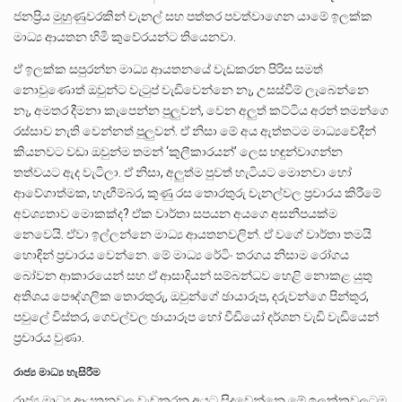
ජනප්‍රිය මුහුණුවරකින් චැනල් සහ පත්තර පවත්වාගෙන යාමේ ඉලක්ක
මාධ්‍ය ආයතන හිමි කුවේරයන්ට තියෙනවා.
ඒ ඉලක්ක සපුරන්න මාධ්‍ය ආයතනයේ වැඩකරන පිරිස සමත්
නොවුණොත් ඔවුන්ට වැටුප් වැඩිවෙන්නෙ නෑ, උසස්වීම් ලැබෙන්නෙ
නෑ, අමතර දීමනා කැපෙන්න පුලුවන්, වෙන අලුත් කට්ටිය අරන් තමන්ගෙ
රස්සාව නැති වෙන්නත් පුලුවන්. ඒ නිසා මේ අය ඇත්තටම මාධ්‍යවේදීන්
කියනවට වඩා ඔවුන්ම තමන් ‘කුලීකාරයන්’ ලෙස හඳුන්වාගන්න
තත්වයට ඇද වැටිලා. ඒ නිසා, අලුත්ම පුවත් හැටියට මොනවා හෝ
ආවේගාත්මක, හැඟීම්බර, කුණු රස තොරතුරු චැනල්වල ප්‍රචාරය කිරීමේ
අවශ්‍යතාව මොකක්ද? ඒක වාර්තා සපයන අයගෙ අසනීපයක්ම
නෙවෙයි. ඒවා ඉල්ලන්නෙ මාධ්‍ය ආයතනවලින්. ඒ වගේ වාර්තා තමයි
හොඳින් ප්‍රචාරය වෙන්නෙ. මේ මාධ්‍ය රේටිං තරගය නිසාම රෝගය
බෝවන ආකාරයෙන් සහ ඒ ආසාදියන් සම්බන්ධව හෙළි නොකළ යුතු
අතිශය පෞද්ගලික තොරතුරු, ඔවුන්ගේ ඡායාරූප, දරුවන්ගෙ පින්තූර,
පවුලේ විස්තර, ගෙවල්වල ඡායාරූප හෝ වීඩියෝ දර්ශන වැඩි වැඩියෙන්
ප්‍රචාරය වුණා.
රාජ්‍ය මාධ්‍ය හැසිරීම
රාජ්‍ය මාධ්‍ය ආයතනවල වැඩකරන අයට සිදුවෙන්නෙ මේ ඉලක්කවලටම