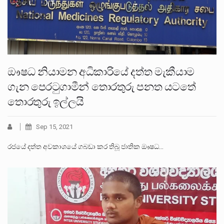
ඖෂධ නියාමන අධිකාරියේ දත්ත මැකීයාම
ගැන පෙරටුගාමීන් තොරතුරු පනත යටතේ
තොරතුරු ඉල්ලයි
Sep 15, 2021
රජයේ දත්ත අවකාශයේ ගබඩා කර තිබූ ජාතික ඖෂධ…