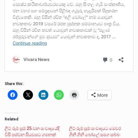
Share this:
More
Related
ලිට් රූම් සූම් 25 වන සංවාදයේදි
ලිට් රූම් සූම් සංවාදයට මෙවර
විසි පස්වන සියවසට ගමනක්
ගිනි ගිනි බෝලේ සමග සබ්බං