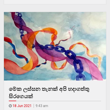
මේක ලස්සන තැනක් අපි හදාගත්තු
සිරගෙයක්
18 Jun 2021
9.43 am