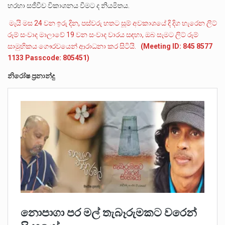
හරහා සජීවීව විකාශනය වීමට ද නියමිතය.
මැයි මස 24 වන ඉරු දින, පස්වරු හතට සූම් අවකාශයේ දි දිග හැරෙන ලිට්
රූම් සංවාද මාලාවේ 19 වන සංවාද වාරය සඳහා, ඔබ සැමට ලිට් රූම්
සාමුහිකය ගෞරවයෙන් ආරාධනා කර සිටියි.
(Meeting ID: 845 8577
1133 Passcode: 805451)
නිරෝෂ ප්‍රනාන්දු