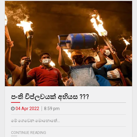
පංති විප්ලවයක් අභියස ???
04 Apr 2022
8.59 pm
මේ ගෙවෙන මොහොතේ…
CONTINUE READING