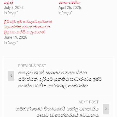
යමු ද?
පහාය ගමනීයං
July 3, 2026
April 26, 2026
In "කලා"
In "කලා"
ලිට් රූම් සූම් සංවාදයට අරමානිස්
බලසේක්කු රැස පුවත්පත වෙත
ලියූ ඩයොනීසියානු සටහන්
June 19, 2026
In "කලා"
PREVIOUS POST
Post
මේ මුළු මහත් සමාජයම අපයෝජන
navigation
සමාජයක් ,දැරියට යුක්තිය සාධාරණය ඉෂ්ට
වෙන්න ඕනි – හේමමාලි අබේරත්න
NEXT POST
හම්බන්තොට විනාශකාරී සෝල ව්‍යාපෘතිය
දෙසට ජාත්‍යන්තරයේ අවධානය