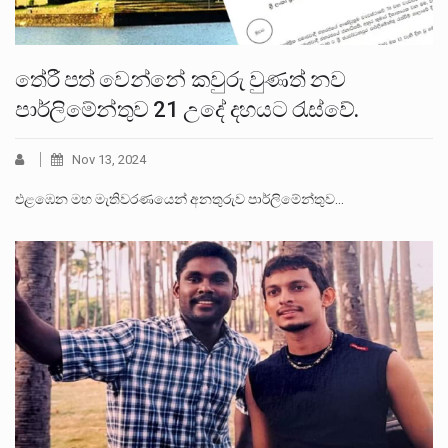
තේරී පත් වෙන්නේ කවුරු වුණත් නව
පාර්ලිමේන්තුව 21 උදේ දහයට රැස්වේ.
Nov 13, 2024
එළඹෙන මහ මැතිවරණයෙන් අනතුරුව පාර්ලිමේන්තුව…