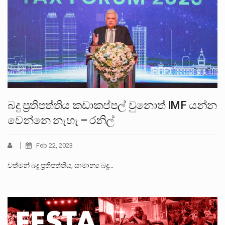
බදු ප්‍රතිපත්තිය කඩාකප්පල් වුනොත් IMF යන්න
වෙන්නෙ නැහැ – රනිල්
Feb 22, 2023
වත්මන් බදු ප්‍රතිපත්තිය, සාමාන්‍ය බදු…