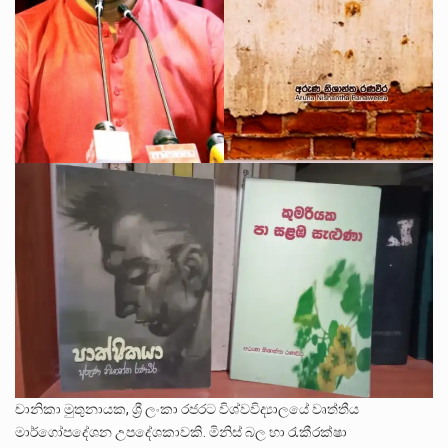
චානිකා මුතුනායක, ශ්‍රී ලංකා රජරට විශ්වවිද්‍යාලයේ වෘත්තීය
මාර්ගෝපදේශන උපදේශකාවකි. මිනිස් බල හා රැකීරක්ෂා