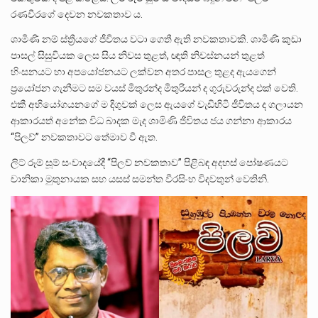
රණවීරගේ දෙවන නවකතාව ය.
ශාමිණි නම් ස්ත්‍රීයගේ ජීවිතය වටා ගෙතී ඇති නවකතාවකි. ශාමිණි කුඩා
පාසල් සිසුවියක ලෙස සිය නිවස තුළත්, ඥාති නිවස්නයන් තුළත්
හිංසනයට හා අපයෝජනයට ලක්වන අතර පාසල තුළද ඇයගෙන්
ප්‍රයෝජන ගැනීමට සම වයස් මිතුරන්ද මිතුරියන් ද ගුරුවරුන්ද එක් වෙති.
එකී අභියෝගයනගේ ම දිගුවක් ලෙස ඇයගේ වැඩිහිටි ජීවිතය ද ගලායන
ආකාරයත් අනේක විධ බාදක මැද ශාමිණි ජීවිතය ජය ගන්නා ආකාරය
“පිලව්” නවකතාවට තේමාව වී ඇත.
ලිට් රූම් සූම් සංවාදයේදී “පිලව් නවකතාව” පිළිබඳ අදහස් පෝෂණයට
චානිකා මුතුනායක සහ යසස් සමන්ත වීරසිංහ විදවතුන් වෙතිනි.