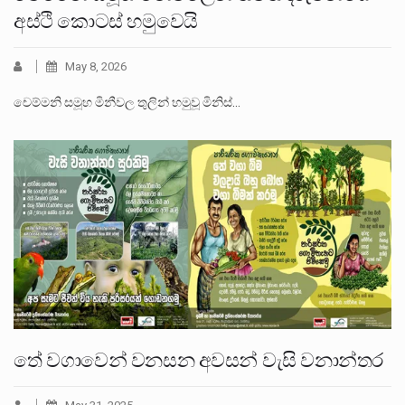
අස්ථි කොටස් හමුවෙයි
May 8, 2026
චෙම්මනි සමූහ මිනීවල තුලින් හමුවූ මිනිස්…
තේ වගාවෙන් වනසන අවසන් වැසි වනාන්තර