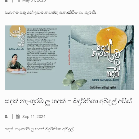
May 31, 2025
සමාගම් සතු තේ ඉඩම් නඩත්තු නොකිරීම හා පැරණි…
සඳක් නැංගුරම් ලූ හදක් – බදුර්නිශා අබ්දුල් අසීස්
Sep 11, 2024
සඳක් නැංගුරම් ලූ හදක් බදුර්නිශා අබ්දුල්…