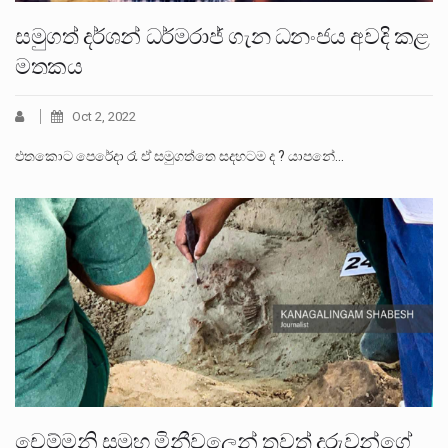
සමුගත් දර්ශන් ධර්මරාජ් ගැන ධනංජය අවදි කළ
මතකය
Oct 2, 2022
එතකොට පෙරේදා රෑ ඒ සමුගත්තෙ සදහටම ද ? යාපනේ…
චෙම්මනි සමූහ මිනීවලෙන් තවත් දරුවන්ගේ