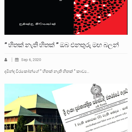
” හිතක් නැති හිතක් ” ඔබ එනතුරු මඟ බලන්
Sep 6, 2020
දමින්ද විරකෝන්ගේ " හිතක් නැති හිතක් " කාව්‍ය…