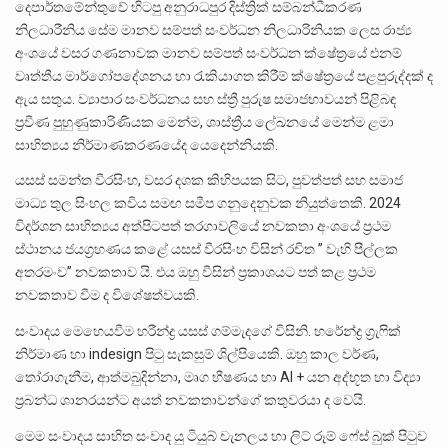
දෙපාර්තමේන්තුවේ හිටපු අනුරාධපුර දිස්ත්‍රික් සම්බන්ධීකරණ
නිලධාරීනිය සේම මානව සම්පත් සංවර්ධන නිලධාරිනියක ලෙස රාජ්‍ය
අංශයේ වසර ගණනාවක මානව සම්පත් සංවර්ධන ක්ෂේත්‍රයේ එනම්
වෘත්තීය මාර්ගෝපදේශනය හා රැකියාගත කිරීම් ක්ෂේත්‍රයේ පළපුරුද්දක් ද
ඇය සතුය. ව්‍යාපාර සංවර්ධනය සහ ස්ත්‍රී පුරුෂ සමාජභාවයන් පිළිබඳ
ප්‍රවීණ පුහුණුකාරිණියක මෙන්ම, ශාස්ත්‍රීය ලේඛනයේ මෙන්ම ළමා
සාහිත්‍යය නිර්මාණකරණයේද යෙදෙන්නියකි.
යසස් සමන්ත වීරසිංහ, වසර දශක කිහිපයක සිට, පුවත්පත් සහ සමාජ
මාධ්‍ය තුල සිංහල කවිය සමඟ සමීප ගනුදෙනුවක නියුත්තෙකි. 2024
විදර්ශන සාහිත්‍යය අත්පිටපත් තරගාවලියේ නවකතා අංශයේ ප්‍රථම
ස්ථානය ජයග්‍රහණය කළේ යසස් වීරසිංහ විසින් රචිත ” වැහි පීල්ලක
අතරමංව” නවකතාව යි. එය ඔහු වීසින් ප්‍රකාශයට පත් කළ ප්‍රථම
නවකතාව වීම ද විශේෂත්වයකි.
සංවාදය මෙහෙයවීම හරීන්ද්‍ර යසස් ගම්මැදගේ විසිනි. හරේන්ද්‍ර ග්‍රැෆික්
නිර්මාණ හා indesign පිටු සැකසුම් ශිල්පියෙකි. ඔහු කාල වර්ණ,
තෝරාගැනීම, ආත්මබුදින්නා, මෘග භීෂණය හා AI + යන අද්භූත හා විද්‍යා
ප්‍රබන්ධ ශානරයන්ට අයත් නවකතාවන්ගේ කතුවරයා ද වෙයි.
මෙම සංවාදය සාහිත සංවාද යු ටියුබ් චැනලය හා ලිට් රූම් ෆේස් බුක් පිටුව