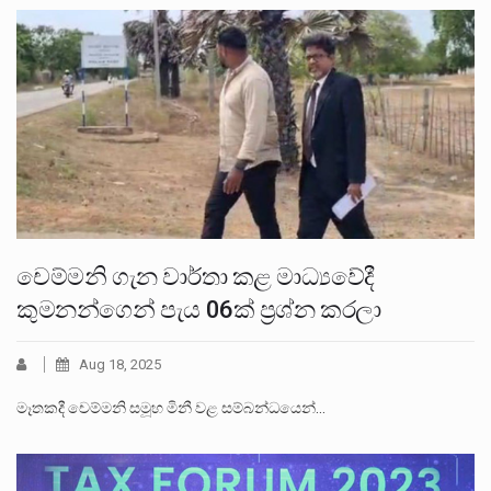
චෙම්මනි ගැන වාර්තා කළ මාධ්‍යවේදී
කුමනන්ගෙන් පැය 06ක් ප්‍රශ්න කරලා
Aug 18, 2025
මෑතකදී චෙම්මනි සමූහ මිනී වළ සම්බන්ධයෙන්…