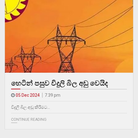
හෙටින් පසුව විදුලි බිල අඩු වෙයිද
05 Dec 2024
7.39 pm
විදුලි බිල අඩු කිරීමට…
CONTINUE READING