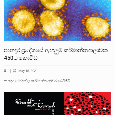
පානදුර ප්‍රදේශයේ ඇඟලුම් කර්මාන්තශාලාවක
450ට කොවිඩ්
May 18, 2021
පානදුර මෝදරවිල කර්මාන්ත පුරවරයේ පිහිටි…