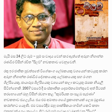
2011 වසරේදී දේශපාලන හා මානව හිමිකම් ක්‍රියාකාරීන් වන ලලිත්කුමාර් වීරරාජ් සහ කුගන් මුරුගානන්දන් යාපනයේදී අතුරුදන්…
ගොවියන්ගේ ප්‍රශ්න, ධීවරයන්ගේ ප්‍රශ්න, සෞඛය ප්‍රශ්න, වැටු ප්‍ර්ශ්න, රැකියා විරහිත ප්‍රශ්න මේ සියලු ප්‍රශ්නවලට තනි…
මේ, දන්නා හඳුනන ලියන්නකුගේ නන්නාඳුනන අඩවියක සැරිසරා ලද ආස්වාදනීය මොහොතක සිංහාවලෝකනයකි .කෙටි කවියක දිගු බර…
මැයි මස 24 ලිට් රූම් – සූම් සංවාදය වෙන් කර ඇත්තේ අරුන නිශාන්ත
රණවීර විසින් රචිත “පිලව්” නවකතාව වෙනුවෙනි.
රතු ඉර ජාතික පුවත්පතේ විශේෂාංග ලේඛකයකු වශයෙන් කටයුතු කරන
අරුන නිශාන්ත රණවීර දේශකයෙකු ලේඛකයෙකු සහ රංගන
ශිල්පියෙකු, ඡායාරූප ශිල්පියෙකු වශයෙන් කලා කටයුතු රැසක නියැලී
සිටින්නෙකි. 2007 වසරේ දී සංස්කෘතික දෙපාර්තමේන්තුවේ අත් පිටපත්
තරඟෙයෙන් ඔහු විසින් රචනා කළ “කුමරියක පා සළඹ සැළුණා”
නවකතාව ජය ලැබීය. එය එම අමාත්‍යංශයේ ප්‍රකාශනයක් ලෙස මුද්‍රණය
කරන්නට යෙදුණි. එම වසරේදීම ඔහු පාක්ෂිකයා නමින් කෙටි කතා
එකතුවක් ද පළ කළේය. ලිට් රූම් සූම් සංවාදයට බඳුන් වන “පිලව්”