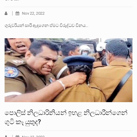
Nov 22, 2022
ගුරුවරියන් සාරි ඇදගෙන ඒමට විරුද්ධව විනය…
පොලිස් නිලධාරිනියන් ඉහළ නිලධාරීන්ගෙන්
ගුටි කෑ යුතුද?