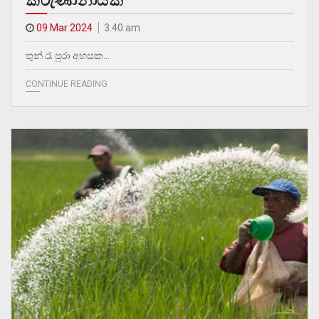
කරුණානායක
09 Mar 2024
3.40 am
තුන් රෑ පුරා අහසක…
CONTINUE READING