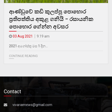
ආණ්ඩුවේ කඩි කුලප්පු පොහොර
ප්‍රතිපත්තිය අකුළ ගනියි – රසායනික
පොහොර ගේන්න අවසර
03 Aug 2021
9.19 am
2021 අගෝස්තු මස 1 දින…
CONTINUE READING
Contact
vivaraenews@gmail.com