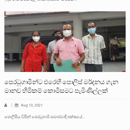
පෙරටුගාමීන්ට එරෙහි පොලිස් මර්දනය ගැන
මානව හිමිකම් කොමිසමට පැමිණිල්ලක්
Aug 13, 2021
පොලීසිය විසින් පෙරටුගාමී සමාජවාදී පක්ෂයේ…