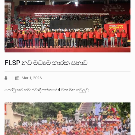
FLSP නව මධ්‍යම කාරක සභාව
Mar 1, 2026
පෙරටුගාමී සමාජවාදී පක්ෂයේ 4 වන මහ සමුලුව,…