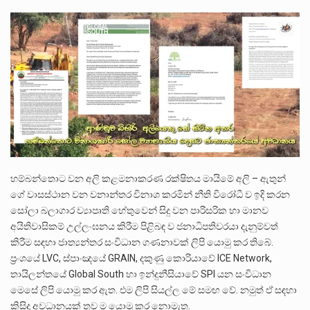
පසුගිය මැයි මස 31 දිනෙන් අවසන් වූ වසර තුළ ලොව පුරා විවිධ තනතුරු නාම වලින්…
මේ, දන්නා හඳුනන ලියන්නකුගේ නන්නාඳුනන අඩවියක සැරිසරා ලද ආස්වාදනීය මොහොතක සිංහාවලෝකනයකි .කෙටි කවියක දිගු බර…
වත්මන් ආණ්ඩුවේ ප්‍රධාන පාර්ශවකරුවා වන ජනතා විමුක්ති පෙරමුණේ කාලයක පටන් තිබුණු ප්‍රධාන සටන් පාඨයක් වූවේ…
හම්බන්තොට වන අලි කළමනාකරණ රක්ෂිතය මායිමේ අලි – ඇතුන්
ගේ වාසස්ථාන වන වනාන්තර විනාශ කරමින් නීති විරෝධී ව ඉදි කරන
සෝලා බලාගාර ව්‍යාපෘති හේතුවෙන් සිදු වන පාරිසරික හා මානව
අයිතිවාසිකම් උල්ලංඝනය කිරීම පිළිබඳ ව ජනාධිපතිවරයා දැනුම්වත්
කිරීම සඳහා ජාත්‍යන්තර සංවිධාන ගණනාවක් ලිපි යොමු කර තිබේ.
ප්‍රංශයේ LVC, ස්පාංඤයේ GRAIN, දකුණු කොරියාවේ ICE Network,
තායිලන්තයේ Global South හා ඉන්දුනීසියාවේ SPI යන සංවිධාන
මෙසේ ලිපි යොමු කර ඇත. එම ලිපි සියල්ල මේ සමඟ වේ. නමුත් ඒ සඳහා
කිසිදු අවධානයක් තව ම යොමු කර නොමැත.