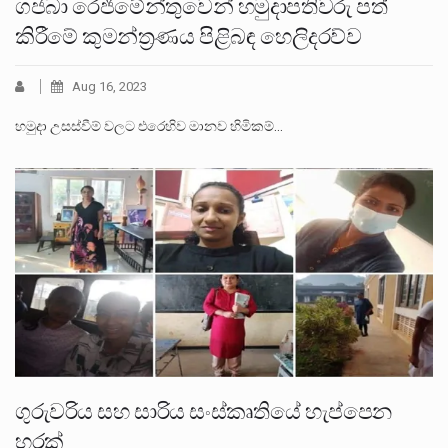
ගජබා රෙජිමේන්තුවෙන් හමුදාපතිවරු පත්
කිරීමේ කුමන්ත්‍රණය පිළිබඳ හෙලිදරව්ව
Aug 16, 2023
හමුදා උසස්වීම් වලට එරෙහිව මානව හිමිකම්…
ගුරුවරිය සහ සාරිය සංස්කෘතියේ හැප්පෙන
හරක්