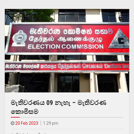
මැතිවරණය 09 නැහැ – මැතිවරණ
කොමිසම
20 Feb 2023
1.29 pm