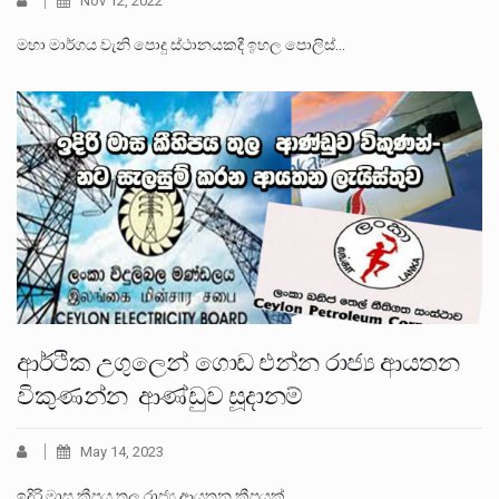
Nov 12, 2022
මහා මාර්ගය වැනි පොදු ස්ථානයකදී ඉහල පොලිස්…
ආර්ථික උගුලෙන් ගොඩ එන්න රාජ්‍ය ආයතන
විකුණන්න ආණ්ඩුව සූදානම්
May 14, 2023
ඉදිරි මාස කීපය තුල රාජ්‍ය ආයතන කීපයක්…