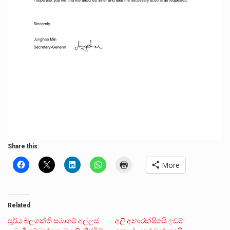
Share this:
More
Related
සූර්ය බලශක්ති සමාගම් අල්ලස්
අලි අනාරක්ෂිතයි ඉඩම්