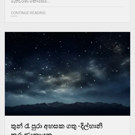
මැතිවරණ කොමිසම…
CONTINUE READING
තුන් රෑ පුරා අහසක ගතු -දිල්හානි