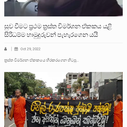
සුව වීමට ප්‍රථම ත්‍රස්‌ත විමර්ශන ඒකකය යළි
සිරිධම්ම හාමුදුරුවන් පැහැරගෙන යයි
Oct 29, 2022
ත්‍රස්ත විමර්ශන ඒකකයෙ හිරකරගෙන හිටපු…