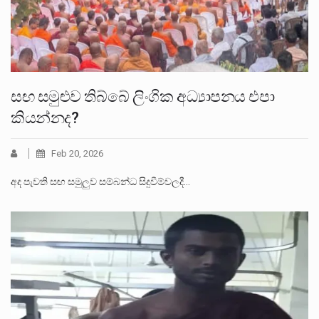
සඟ සමුළුව තිබ්බේ ලිංගික අධ්‍යාපනය එපා
කියන්නද?
Feb 20, 2026
​අද පැවති සඟ සමුලුව සම්බන්ධ සිදුවීම්වලදී…