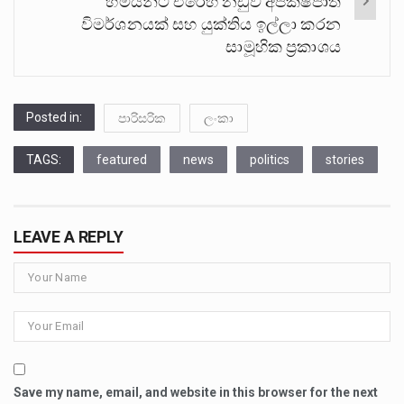
හිමියන්ට එරෙහි නඩුව අපක්ෂපාතී
විමර්ශනයක් සහ යුක්තිය ඉල්ලා කරන
සාමූහික ප්‍රකාශය
Posted in:
පාරිසරික
ලංකා
TAGS:
featured
news
politics
stories
LEAVE A REPLY
Save my name, email, and website in this browser for the next