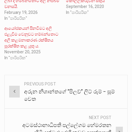
ලබා දී හම්බන්තොට අලි නිජබිම්
කොල්ලකරුවන් සතුයි
වනසයි.
September 16, 2020
February 19, 2026
In "පාරිසරික"
In "පාරිසරික"
ආයෝජකයන් පිනවීමට අලි
එළැවීම වෙනුවට හම්බන්තොට
අලි කළමනාකරණ රක්ෂිතය
සුරක්ෂිත කළ යුතු ය.
November 20, 2025
In "පාරිසරික"
PREVIOUS POST
Post
අරුන නිශාන්තගේ “පිලව්” ලිට් රූම් – සූම්
navigation
වෙත
NEXT POST
අටමස්ථානාධිපති පල්ලේගම හේමරතන