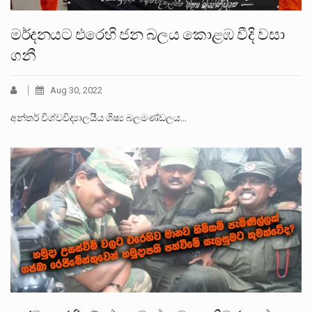
මර්දනයට එරෙහි ජන බලය කොළඹ වීදි වසා
ගනී
Aug 30, 2022
අන්තර් විශ්වවිද්‍යාලයීය ශිෂ්‍ය බලමණ්ඩලය…