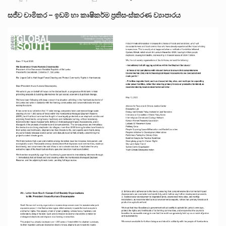
සජීව චාමිකර – ඉඩම් හා කෘෂිකර්ම ප්‍රතිසංස්කරණ ව්‍යාපාරය