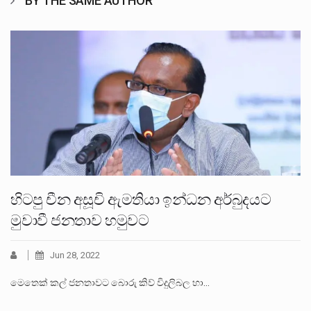
BY THE SAME AUTHOR
හිටපු චීන අසූචි ඇමතියා ඉන්ධන අර්බුදයට
මුවාවී ජනතාව හමුවට
Jun 28, 2022
මෙතෙක් කල් ජනතාවට බොරු කිව් විදුලිබල හා…