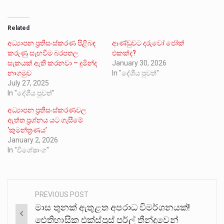
Related
අධ්‍යාපන ප්‍රතිසංස්කරණ පිළිබඳ
ආණ්ඩුවට දරුවෝ ජෝක්
කරුණු සැඟවීම බරපතල
එකක්ද?
සැකයක් ඇති කරනවා – දුමින්ද
January 30, 2026
නාගමුව
In "දේශීය පුවත්"
July 27, 2025
In "දේශීය පුවත්"
අධ්‍යාපන ප්‍රතිසංස්කරණවල
ඇත්ත ප්‍රශ්නය යට ගැසීමේ
‘කුමන්ත්‍රණය’
January 2, 2026
In "විශේෂාංග"
PREVIOUS POST
Post
මාස තුනක් ඇතුළත අපරාධ විමර්ශනයක්!
navigation
ඓතිහාසික එක්ස්ප්‍රස් පර්ල් තීන්දුවෙන්