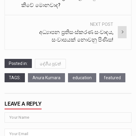
කීවේ මොනවාද?
NEXT POST
අධ්‍යාපන ප්‍රතිසංස්කරණ සංවාදය,
සංවාසයක් නොවනු පිණිස!
Posted in:
දේශීය පුවත්
TAGS:
Anura Kumara
education
featured
LEAVE A REPLY