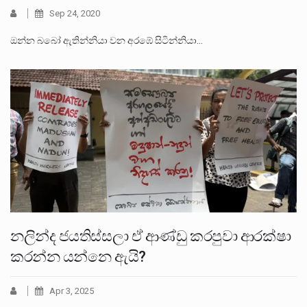
Sep 24, 2020
ඔන්න බබෝ ඇතින්නියා වන අරඹේ සිටින්නියා…
නලින්ද ජයතිස්සලා ඒ ආණ්ඩු කරපුවා ආරක්ෂා
කරන්න යන්නෙ ඇයි?
Apr 3, 2025