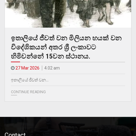
ඉතාලියේ ජීවත් වන මිලියන හයක් වන
විදේශිකයන් අතර ශ්‍රී ලංකාවට
හිමිවන්නේ 15වන ස්ථානය.
27 Mar 2026
4.02 am
ඉතාලියේ ජීවත් වන…
CONTINUE READING
Contact