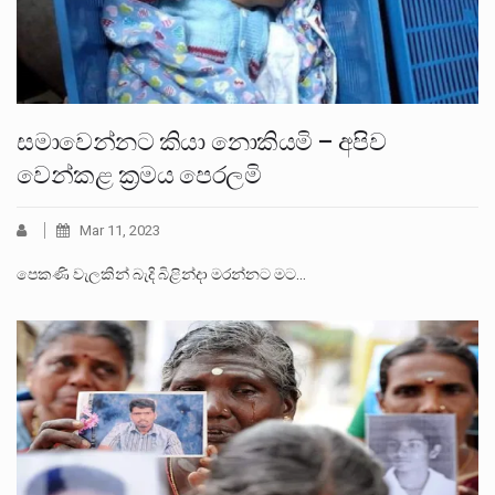
සමාවෙන්නට කියා නොකියමි – අපිව
වෙන්කළ ක්‍රමය පෙරලමි
Mar 11, 2023
පෙකණි වැලකින් බැදි බිළින්දා මරන්නට මට…