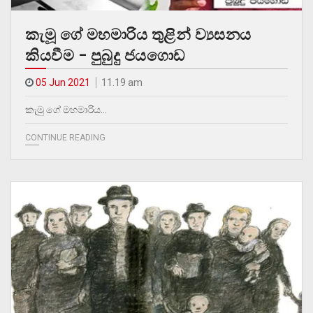
කැමූ ගේ මහමාරිය තුළින් ව්‍යසනය
කියවීම – පුබුදු ජයගොඩ
05 Jun 2021
11.19 am
කැමු ගේ මහමාරිය…
CONTINUE READING