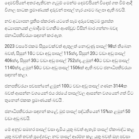
දෙමව්පියන් අතර ඇතිවන ගැටුම් මෙන්ම දෙමව්පියන් විදෙස් ගත වීම් ආදී
විශාල සාධක ප්‍රමාණයක් දරුවන් පාසල් හැර යාමට බලපා ඇති බවයි.
නව අධ්‍යාපන ප්‍රතිසංස්කරණ යටතේ සෑම දරුවෙකුටම ප්‍රශස්ත
අධ්‍යාපනයක් ලබාදීමේ වගකීම ආණ්ඩුව විසින් බාර ගන්නා බවද
ජනාධිපතිවරයා සඳහන් කර ඇත.
2023 වසරේ එකම සිසුවෙක්වත් ඇතුලත් නොවුණු පාසල් 98ක් තිබෙන
බවත්, සිසුන් 10ට වඩා අඩු පාසල් 115ක්ද, සිසුන් 20ට වඩා අඩු පාසල්
406ක්ද, සිසුන් 30ට වඩා අඩු පාසල් 752ක්ද, ළමුන් 40ට වඩා අඩු පාසල්
1140ක්ද, ළමුන් 50ට වඩා අඩු පාසල් 1506ක් ඇති බවට ජනාධිපතිවරයා
සඳහන් කළා.
ජනපතිවරයා පවසන්නේ ළමුන් 100ට වඩා අඩු පාසල් ගණන 3144ක
බවත් ආසන්න වශයෙන් එය රජයේ පාසල්වල ආසන්න වශයෙන් ගත් විට
තුනෙන් එකක ප්‍රමාණයක් බවයි .
ජනාධිපතිවරයා සඳහන් කළේ, මුළු පාසල් පද්ධතියෙන් 15%ක ළමුන් 50
වඩා අඩු බවයි.
මේ අනුව සමහර පාසල් වසා දැමිය යුතු බවත් ඇතැම් පාසල් ඒකාබද්ධ කළ
යුතු බවත් තවත් ප්‍රදේශවල නව පාසල් ආරම්භ කළ යුතු බවත් ඔහු පවසා