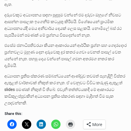
ඇත.
දරුවෙකුට අධ්‍යාපනය සඳහා සුදුසුම වන්නේ එම දරුවා ඔහුගේ නිවසට
ආසන්න පාසලක ඉගෙනීම් කටයුතු කිරීමයි. විශේෂයෙන් ප්‍රාථමික
අධ්‍යාපනයේදී මෙය අනිවාර්ය දෙයක් ලෙස සළකයි. නොමිලේ බස් රථ
සැපයීමෙන් පමණක් මේ ප්‍රශ්නය විසදෙන්නේ නැත.
එසේම ජනාධිපතිවරයා කියන ආකාරයෙන් ආර්ථික ප්‍රශ්න සහ ගෙදරදොර
ප්‍රශ්නවලට මුහුණ දෙන දරුවෙකු දුර කතර ගෙවා වෙනත් පාසල් වෙත
යන්නේ නැත. පහසු දෙය වන්නේ පාසල් ගමන අතරමග නතර කර
දැමීමයි.
අධ්‍යාපන ප්‍රතිසංස්කරණ සම්බන්ධයෙන් ආණ්ඩුව තවමත් පැහැදිලි විස්තර
ඇතුළත් වාර්තාවක් නිකුත් කර නැත. ඒ වෙනුවට විවිධ කරුණු ඇතුළත්
slides පමණක් නිකුත් වී තිබේ. එවැනි තත්ත්වයකදී මේ ආකාරයට
කඩිකුලප්පුවකින් අධ්‍යාපන ප්‍රතිසංස්කරණ සඳහා මැදිහත් වීම සැක
උපදවන්නකි.
Share this:
More