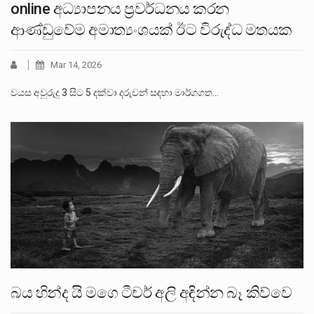
online අධ්‍යාපනය ප්‍රවර්ධනය කරන
ආණ්ඩුවේම අමාත්‍යංශයක් ඊට විරුද්ධ මතයක
Mar 14, 2026
වයස අවුරුදු 3 සිට 5 දක්වා දරුවන් සඳහා මාර්ගගත…
බය හින්ද යි මගෙ ටීචර් අලි අඳින්න බෑ කිව්වෙ