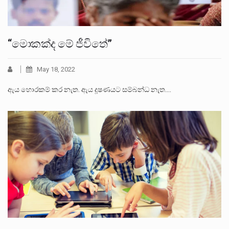
“මොකක්ද මේ ජීවිතේ”
May 18, 2022
ඇය හොරකම් කර නැත. ඇය දූෂණයට සම්බන්ධ නැත.…