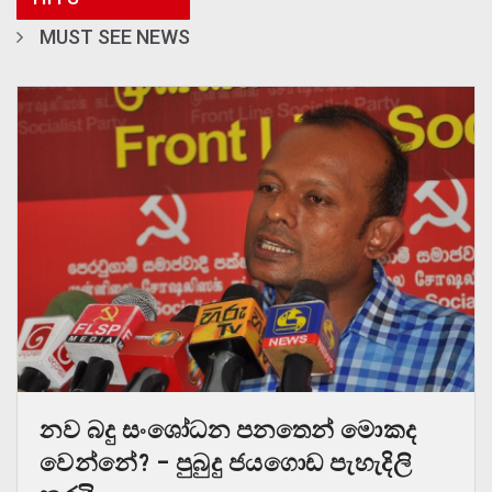
MUST SEE NEWS
නව බදු සංශෝධන පනතෙන් මොකද
වෙන්නේ? – පුබුදු ජයගොඩ පැහැදිලි