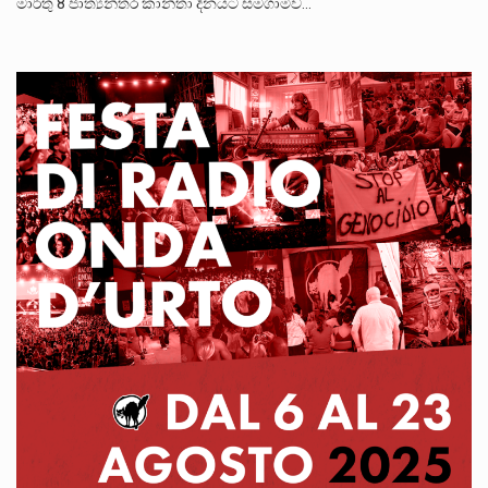
මාර්තු 8 ජාත්‍යන්තර කාන්තා දිනයට සමගාමීව…