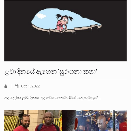
ළමා දිනයේ ඇහෙන ‘සුරංගනා කතා’
Oct 1, 2022
අද ලෝක ළමා දිනය. අද වෙනකොට රටක් ලෙස මුහුණ…