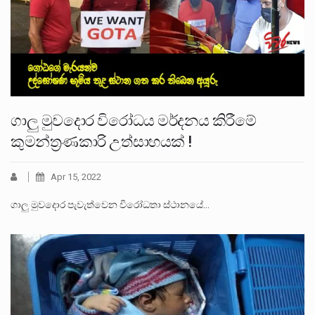
ගාලු මුවදොර විරෝධය මර්දනය කිරීමේ
කුමන්ත්‍රණකාරි උත්සාහයක් !
Apr 15, 2022
ගාලු මුවදොර පැවැත්වෙන විරෝධතා ස්ථානයේ…