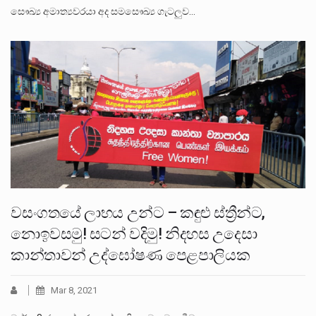
සෞඛ්‍ය අමාත්‍යවරයා අද සමසෞඛ්‍ය ගැටලුව…
වසංගතයේ ලාභය උන්ට – කඳුළු ස්ත්‍රීන්ට,
නොඉවසමු! සටන් වදිමු! නිදහස උදෙසා
කාන්තාවන් උද්ඝෝෂණ පෙළපාලියක
Mar 8, 2021