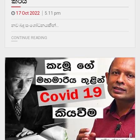
කරයි
17 Oct 2022
5.11 pm
නව බදු සංශෝධනයකින්…
CONTINUE READING