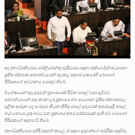
බන්ධනාගාර රැදවියන් 1,021 දෙනෙකු ඉකුත් වසර පහක කාලය තුලදී (2020 ජනවාරි 01 සිට 2025 දෙසැම්බර්…
දිවයින පුරා පිහිටි බන්ධනාගාරවල පවතින දැඩි තදබදය හේතුවෙන් බන්ධනාගාර පද්ධතිය තුළ දැඩි අවදානම් තත්ත්වයක් නිර්මාණය…
නව පරිසර පනත යටතේ ශබ්ද දූෂණය සම්බන්ධයෙන් කටයුතු කිරීමට නව රෙගුලාසි ගෙන ඒමට මධ්‍යම පරිසර…
අද ජනාධිපතිවරයා පාර්ලිමේන්තු සැසිවාරය සඳහා එක්වෙමින් අධ්‍යාපන
ප්‍රතිසංස්කරණ සම්බන්ධයෙන් පලකළ අදහස් කෙරෙහි බොහෝ
පිරිසකගේ අවධානය යොමුව තිබේ.
විශේෂයෙන් අඩු දරුවන් ප්‍රමාණයක් සිටින පාසල් වසා දැමීමට
සම්බන්ධයෙන් ඔහු කරන ලද ප්‍රකාශය නව අධ්‍යාපන ප්‍රතිසංස්කරණවල
මූලික අරමුන ලෙස ඔහුම කියන කිසිදු පාසල් දරුවෙක් අතරමැදදී පාසල්
හැර නොයා යුතු බවට වන ප්‍රකාශය අතර පරස්පරයක් ඇති බව බොහෝ
පිරිසකගේ අදහස වී තිබේ.
ජනාධිපතිවරයා එහිදී සඳහන් කළේ, ඒ සඳහා දරුවන්ගේ ආර්ථික පසුබිම්,