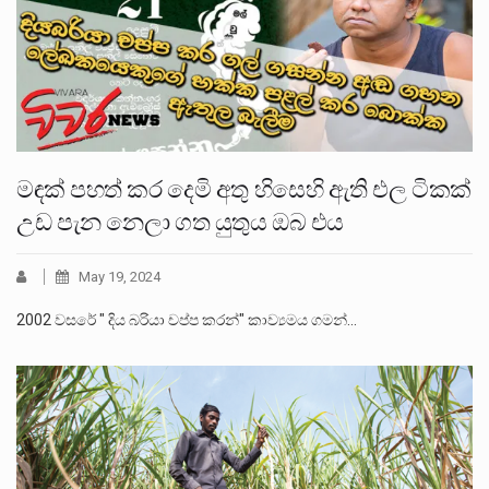
මඳක් පහත් කර දෙමි අතු හිසෙහි ඇති එල ටිකක්
උඩ පැන නෙලා ගත යුතුය ඔබ එය
May 19, 2024
2002 වසරේ " දිය බරියා චප්ප කරන්" කාව්‍යමය ගමන්…