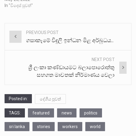
In "විදෙස් පුවත්"
PREVIOUS POST
Post
ගසාකෑමේ විදුලි ඉන්ධන මිළ අර්බුධය..
navigation
NEXT POST
ශ්‍රී ලංකා කණ්ඩායමට බලාපොරොත්තු
සහගත මාවතක් නිර්මාණය වෙලා
Posted in:
දේශීය පුවත්
TAGS:
featured
news
politics
sri lanka
stories
workers
world