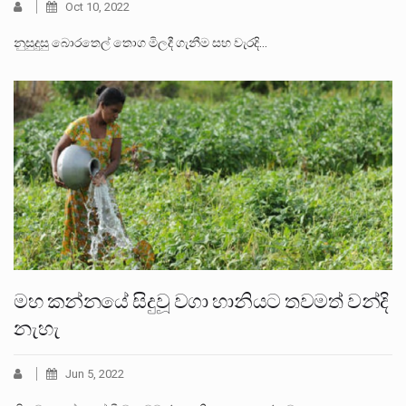
Oct 10, 2022
නුසුදුසු බොරතෙල් තොග මිලදී ගැනීම සහ වැරදි…
මහ කන්නයේ සිදුවූ වගා හානියට තවමත් වන්දි
නැහැ
Jun 5, 2022