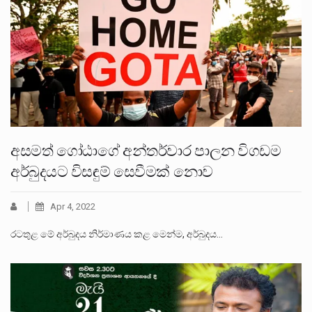
අසමත් ගෝඨාගේ අන්තර්වාර පාලන විගඩම
අර්බුදයට විසඳුම් සෙවීමක් නොව
Apr 4, 2022
රටතුළ මේ අර්බුදය නිර්මාණය කළ මෙන්ම, අර්බුදය…