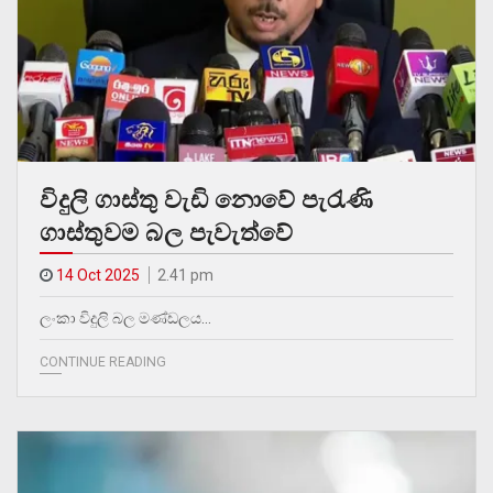
විදුලි ගාස්තු වැඩි නොවේ පැරැණි
ගාස්තුවම බල පැවැත්වේ
14 Oct 2025
2.41 pm
ලංකා විදුලි බල මණ්ඩලය…
CONTINUE READING