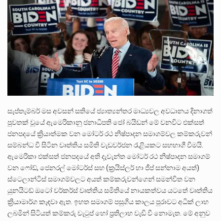
ලාල් කාන්ත ඇමතිවරයා අධිකරණ විනිශ්චයකාරවරුන්ගේ විශ්‍රාම යෑමේ වයස සම්බන්ධයෙන් නිහඬව සිටින ලෙස තමාට දැනුම් දුන්…
2011 වසරේදී දේශපාලන හා මානව හිමිකම් ක්‍රියාකාරීන් වන ලලිත්කුමාර් වීරරාජ් සහ කුගන් මුරුගානන්දන් යාපනයේදී අතුරුදන්…
ගොවියන්ගේ ප්‍රශ්න, ධීවරයන්ගේ ප්‍රශ්න, සෞඛය ප්‍රශ්න, වැටු ප්‍ර්ශ්න, රැකියා විරහිත ප්‍රශ්න මේ සියලු ප්‍රශ්නවලට තනි…
සැප්තැම්බර් මස අවසන් සතියේ ජ්
යාත්
යන්තර මාධ්
යවල අවධානය දිනාගත්
පුවතක් වූයේ ඇමෙරිකානු ජනාධිපති ජෝ බයිඩන් මේ වනවිට එක්සත්
ජනපදයේ ක්
රියාත්මක වන මෝටර් රථ නිෂ්පාදන සමාගම්වල කම්කරුවන්
සම්බන්ධ වී සිටින වෘත්තිය සමිති වැඩවර්ජන රැළියකට සහභාගී වීමයි.
ඇමෙරිකා එක්සත් ජනපදයේ අති දැවැන්ත මෝටර් රථ නිෂ්පාදන සමාගම්
වන ෆෝඩ්, ජෙනරල් මෝටර්ස් සහ (ක්
රයිස්ලර් හා ජීප් සන්නාම අයත්)
ස්ටෙලාන්ටිස් සමාගම්වලට අයත් කම්කරුවන්ගෙන් සමන්විත වන
යුනයිටඩ් ඔටෝ වර්කර්ස් වෘත්තිය සමිතියේ නායකත්වය යටතේ වෘත්තිය
ක්
රියාමාර්ග කැඳවා ඇත. ඉහත සමාගම් පසුගිය කාලය පුරාවට අධික් ලාභ
ලබමින් සිටියත් කම්කරු වැටුප් හෝ ප්
රතිලාභ වැඩි වී නොමැත. මේ අනුව