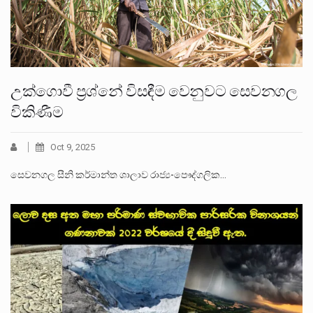
උක්ගොවී ප්‍රශ්නේ විසඳීම වෙනුවට සෙවනගල
විකිණීම
Oct 9, 2025
සෙවනගල සීනි කර්මාන්ත ශාලාව රාජ්‍ය-පෞද්ගලික…