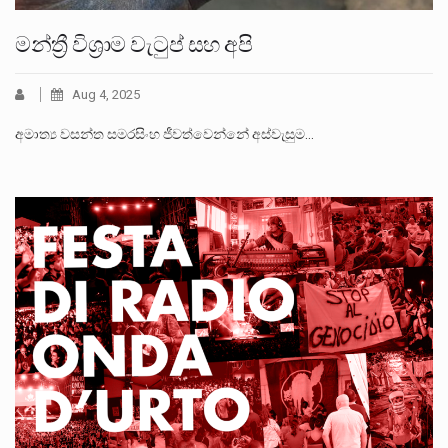
මන්ත්‍රී විශ්‍රාම වැටුප් සහ අපි
Aug 4, 2025
අමාත්‍ය වසන්ත සමරසිංහ ජීවත්වෙන්නේ අස්වැසුම…