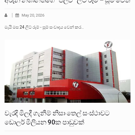
අරුන නිශාන්තගේ “පිලව්” ලිට් රූම් – සූම් වෙත
May 20, 2026
මැයි මස 24 ලිට් රූම් - සූම් සංවාදය වෙන් කර…
වැරදි මිලදී ගැනීම් නිසා තෙල් සංස්ථාවට
ඩොලර් මිලියන 90ක පාඩුවක්