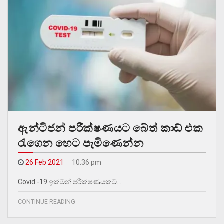
ඇන්ටිජන් පරීක්ෂණයට බේත් කාඩ් එක
රැගෙන හෙට පැමිණෙන්න
26 Feb 2021
10.36 pm
Covid -19 ඉක්මන් පරීක්ෂණයකට…
CONTINUE READING