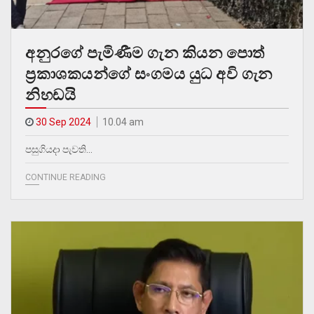
අනුරගේ පැමිණීම ගැන කියන පොත්
ප්‍රකාශකයන්ගේ සංගමය යුධ අවි ගැන
නිහඩයි
30 Sep 2024
10.04 am
පසුගියදා පැවති…
CONTINUE READING