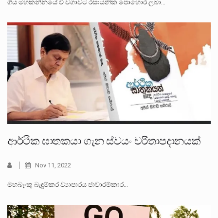
ගිය මහකන්නයේ වී වගාවට රසායනික පොහොර ලබා…
ආර්ථික ඝාතකයා ගැන ස්වයං චරිතාපදානයක්
Nov 11, 2022
මහබැංකු බැඳුම්කර ව්‍යාපාරය ජාවාරම්කාර…