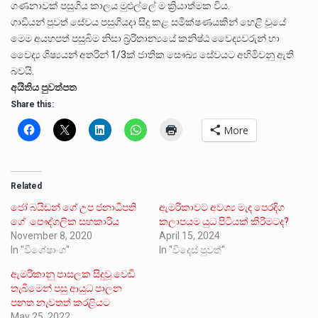
ගණනාවක් පසුගිය කාලය මුළුල්ලේ ම ක්
රියාත්මක විය.
ගාඩියන් පුවත් සේවය පසුගියදා සිදු කළ සමීක්ෂණයකින් හෙළි වූයේ
මෙම අයහපත් පසුබිම නිසා බ්
රිතාන්
යයේ කනිෂ්
ඨ වෛද්
යවරුන් හා
වෛද්
ය ශිෂ්
යයන් අතරින් 1/3ක් ජාතික සෞඛ්
ය සේවයට අහිමිවනු ඇති
බවයි.
අයිතිය පුවත්පත
Share this:
More
Related
ජෝ බයිඩන් ගේ උප ජනාධිපති
ඇමරිකාවට අවශ්‍ය මැද පෙරදිග
ගේ පෞද්ගලික සහකාරිය
කලාපයම යුධ පිටියක් කිරීමටද?
November 8, 2020
April 15, 2024
In "විශේෂාංග"
In "විදෙස් පුවත්"
ඇමරිකානු පාසලක සිදුවූ වෙඩි
තැබීමෙන් පසු ආයුධ පාලන
පනත නැවතත් කරළියට
May 25, 2022