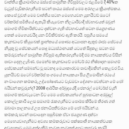
වෘත්තිය ක්
රියාමාර්ගය ඔස්සේ සාමූහික ගිවිසුම්වලට එළඹීමේ දී 40%ක
වැටුප් වැඩිකරගැනීමේ සටන් පාඨය ඔස්සේ මෙම අරගලය ක්
රියාත්මකය.
කෙසේ වුවත් මෙම වෘත්තිය සටන මෙහෙයවන යුනයිටඩ් ඔටෝ
වර්කර්ස් සමිතියේ ඇතැයි කියැවෙන නිලධාරීවාදී ස්වභාවයත් ඔවුන්
සමාගම් හිමිකාරිත්වයට දක්වන ගැති ස්වභාවයත් සටන ජයග්
රහණය
තෙක් මෙහෙයවයිද යන විචිකිච්ඡාව ඇති කරයි. පසුගිය සමයේ
කැනඩාවේ කියුබෙක් ප්
රාන්තයේ සෞඛ්
ය අධ්
යාපන ඇතුළු රාජ්
ය සේවයේ
නියුතු වූ සේවකයන් පොදු මධ්
යස්ථානයක් යටතේ සිදුකළ සටන එම
කම්රුවන්ගේ සාමූහික ගිවිසුම් ඇතිකරගැනීමේදී එම නායකත්වය විසින්
පාවා දෙනු ලැබිණ. එමෙන්ම කැනඩාවේ මෝටර් රථ නිෂ්පාදන සමාගම්
සේවකයන් සම්බන්ධ වූ සටනද මෙයාකාරවම පාවාදීමකින් කෙළවර විය.
යුනයිටඩ් ඔටෝ වර්කර්ස් සංගමයේ නායකයා සිය ලිමොසින් රථයේ
නංවාගෙන කම්කරු උද්ඝෝෂණයට වැඩමවා දේශනා පවත්වන මේ ජෝ
බයිඩන් කවුරුන්ද? 2008 ආර්ථික අර්බුදයේදී ජෙනරල් මෝටර්ස් වැනි
සමාගම් කඩාවැටෙන විට මෙම සේවකයන්ගේ සුබසාධන අරමුදල්
කොල්ලකාරී ලෙස සමාගම් රැකගැනීමට පොම්ප කිරීමේ තීරණ ගත්
ඔබාමා පාලනයේ උප ජනාධිපතිවරයා මේ ජෝ බයිඩන්
ය.
කම්කරු සටන් පාවාදෙන පසුබිමක ඒවා ජයග්
රහණ දක්වා
මෙහෙයවාගැනීමට අවශ්
ය කම්කරුවාට පක්ෂපාතී නායකත්
වයක
අවශ්
යතාව මෙම අත්දැකීම් නැවත නැවතත් අපට තහවුරු කරයි.