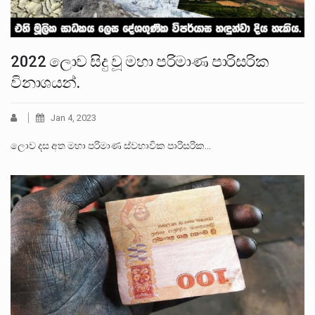
2022 ලොව සිදු වූ මහා පරිමාණ පාරිසරික
විනාශයන්.
Jan 4, 2023
ලොව දස අත මහා පරිමාණ ස්වභාවික පාරිසරික…