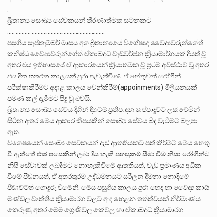
.
බ්
රිතාන්
ය සෞඛ්
ය සේවකයන් තීරණාත්මක සටනකට
………………………………………………………….
පසුගිය සැප්තැම්බර් මාසය අග බ්
රිතාන්
යයේ විශේෂඥ වෛද්
යවරුන්ගේත්
කනිෂ්ඨ වෛද්
යවරුන්ගේත් ඒකාබද්ධ වැඩවර්ජන ක්
රියාමාර්ගයක් දියත් වූ
අතර එය ඉතිහාසයේ ඒ ආකාරයෙන් ක්
රියාත්මක වූ ප්
රථම අවස්ථාව වූ අතර
එය දින හතරක කාලයක් පුරා පැවැත්විණ. ඒ හේතුවන් රෝගීන්
පරීක්ෂාකිරීමට අදාළ කාලය වෙන්කිරීම්(appoinments) මිලියනයක්
පමණ කල් දැමීමට සිදු වූ බවයි.
බ්
රිතාන්
ය සෞඛ්
ය සේවය දිගින් දිගටම ප්
රතිපාදන කප්පාදුවට ලක්වෙමින්
සිටින අතර මෙය ආකාර කීපයකින් සෞඛ්
ය සේවය බිඳ වැටීමට බලපා
ඇත.
විශේෂයෙන් සෞඛ්
ය සේවකයන් දැඩි ආතතියකට පත් කිරීමට මෙය හේතු
වී ඇත්තේ එක් පසෙකින් ලබා දිය හැකි පහසුකම් සීමා වීම නිසා රෝගීන්ට
නිසි සේවාවක් ලබදීමට නොහැකිවීමේ ආතතියත්, වැඩ ප්
රමාණය අධික
වීමේ පීඩනයත්, ඒ අතරතුරම උද්ධමනයට සරිලන දීමනා නොදීමේ
පීඩාවටත් ගොදුරු වීමෙනි. මෙය පසුගිය කාලය පුරා හෙද හා වෛද්
ය කාර්
මණ්ඩල වෘත්තිය ක්
රියාමාර්ග වලට ඇද හෙළන තත්ත්වයක් නිර්මාණය
කෙරුණු අතර මෙම ශ්
රේණිවල කේවල හා ඒකාබද්ධ ක්
රියාමාර්ග