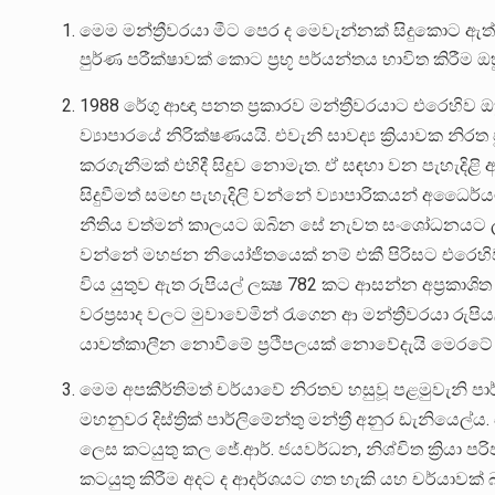
මෙම මන්ත්‍රීවරයා මීට පෙර ද මෙවැන්නක් සිදුකොට ඇත
පුර්ණ පරීක්ෂාවක් කොට ප්‍රභූ පර්යන්තය භාවිත කිරීම 
1988 රේගු ආඥා පනත ප්‍රකාරව මන්ත්‍රීවරයාට එරෙහිව ඔ
ව්‍යාපාරයේ නිරික්ෂණයයි. එවැනි සාවද්‍ය ක්‍රියාවක න
කරගැනීමක් එහිදී සිදුව නොමැත. ඒ සඳහා වන පැහැදිළි අභ
සිදුවීමත් සමඟ පැහැදිලි වන්නේ ව්‍යාපාරිකයන් අධෛ
නීතිය වත්මන් කාලයට ඔබින සේ නැවත සංශෝධනයට ලක්
වන්නේ මහජන නියෝජිතයෙක් නම් එකී පිරිසට එරෙහිව දඬ
විය යුතුව ඇත රුපියල් ලක්‍ෂ 782 කට ආසන්න අප්‍රකාශ
වරප්‍රසාද වලට මුවාවෙමින් රැගෙන ආ මන්ත්‍රීවරයා රුපි
යාවත්කාලීන නොවීමේ ප්‍රථිපලයක් නොවේදැයි මෙරටේ නීත
මෙම අපකීර්තිමත් චර්යාවේ නිරතව හසුවූ පළමුවැනි පාර්
මහනුවර දිස්ත්‍රික් පාර්ලිමේන්තු මන්ත්‍රී අනුර ඩැන
ලෙස කටයුතු කල ජේ.ආර්. ජයවර්ධන, නිශ්චිත ක්‍රියා පර
කටයුතු කිරීම අදට ද ආදර්ශයට ගත හැකි යහ චර්යාවක් බව