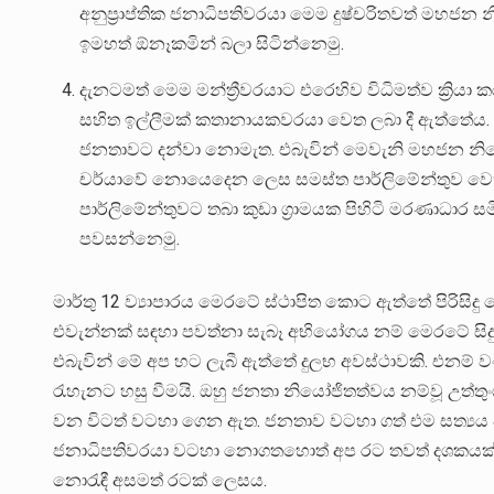
අනුප්‍රාප්තික ජනාධිපතිවරයා මෙම දුෂ්චරිතවත් මහජ
ඉමහත් ඕනෑකමින් බලා සිටින්නෙමු.
දැනටමත් මෙම මන්ත්‍රීවරයාට එරෙහිව විධිමත්ව ක්‍රියා
සහිත ඉල්ලීමක් කතානායකවරයා වෙත ලබා දී ඇත්තේය.
ජනතාවට දන්වා නොමැත. එබැවින් මෙවැනි මහජන නියෝ
චර්යාවේ නොයෙදෙන ලෙස සමස්ත පාර්ලිමේන්තුව වෙත 
පාර්ලිමේන්තුවට තබා කුඩා ග්‍රාමයක පිහිටි මරණාධාර
පවසන්නෙමු.
මාර්තු 12 ව්‍යාපාරය මෙරටේ ස්ථාපිත කොට ඇත්තේ පිරිසිද
එවැන්නක් සඳහා පවත්නා සැබෑ අභියෝගය නම් මෙරටේ සිදුවන
එබැවින් මේ අප හට ලැබී ඇත්තේ දුලභ අවස්ථාවකි. එනම් ව
රැහැනට හසු වීමයි. ඔහු ජනතා නියෝජිතත්වය නම්වූ උත්ත
වන විටත් වටහා ගෙන ඇත. ජනතාව වටහා ගත් එම සත්‍යය වත්
ජනාධිපතිවරයා වටහා නොගතහොත් අප රට තවත් දශකයක් ග
නොරැඳී අසමත් රටක් ලෙසය.