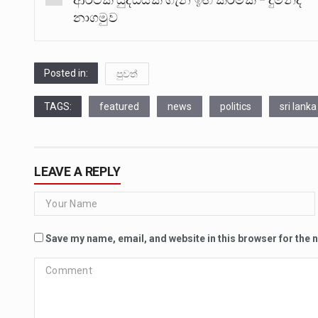
නාගමුව
Posted in:
පුවත්
TAGS:
featured
news
politics
sri lanka
LEAVE A REPLY
Save my name, email, and website in this browser for the 