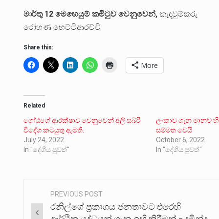
මාර්තු 12 මෙහෙයුම් කමිටුව වෙනුවෙන්,
කැඳවුම්කරු
රෝහණ හෙට්ටිආරච්චි
Share this:
More
Related
ගෝඨගේ ආරක්ෂාව වෙනුවෙන් අලි සබ්රි
ලංකාව ගැන මානව හ
විදේශ කටයුතු ඇමති.
සම්මත වෙයි
July 24, 2022
October 6, 2022
In "දේශීය පුවත්"
In "දේශීය පුවත්"
PREVIOUS POST
Post
රනිල්ගේ ප්‍රකාශය ජනතාවට එරෙහි
navigation
ආර්ථික යුද්ධයක් ගැන ඉඟි කිරීමක් – දුමින්ද