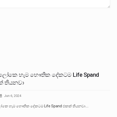
ලෝකෙ හැම භෞතික දේකටම Life Spand
් තියනවා
Jun 6, 2024
කෙ හැම භෞතික දේකටම Life Spand එකක් තියනවා.…