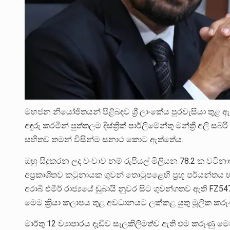
මහජන නියෝජිතයන් පිළිබඳව ශ්‍රී ලාංකේය පුරවැසියා තුළ ඇ
අඳුරු කරමින් පුත්තලම දිස්ත්‍රික් පාර්ලිමේන්තු මන්ත්‍රී අලි
සහිතව තමන් විසින්ම සනාථ කොට ඇත්තේය.
ඔහු සිදුකරන ලද වංචාව නම් රුපියල් මිලියන 78.2 ක වටිනාක
අප්‍රකාශිතව කටුනායක ගුවන් තොටුපළෙහි ප්‍රභූ පර්යන්ත
අරාබි එමීර් රාජ්‍යයේ ඩුබායි නුවර සිට ගුවන්ගතව ඇති FZ54
මෙම ක්‍රියා කලාපය තුළ අවධානයට ලක්කළ යුතු මූලික කරුණ
මාර්තු 12 ව්‍යාපාරය දැඩිව සැලකිලිමත්ව ඇති එම කරුණු මෙප