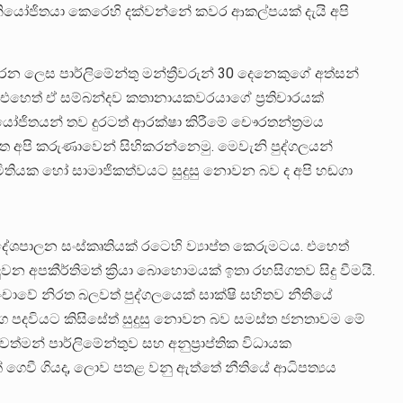
න නියෝජිතයා කෙරෙහි දක්වන්නේ කවර ආකල්පයක් දැයි අපි
 කරන ලෙස පාර්ලිමේන්තු මන්ත්‍රීවරුන් 30 දෙනෙකුගේ අත්සන්
 එහෙත් ඒ සම්බන්දව කතානායකවරයාගේ ප්‍රතිචාරයක්
ජිතයන් තව දුරටත් ආරක්ෂා කිරීමේ චෞරතන්ත්‍රමය
අපි කරුණාවෙන් සිහිකරන්නෙමු. මෙවැනි පුද්ගලයන්
 සමිතියක හෝ සාමාජිකත්වයට සුදුසු නොවන බව ද අපි හඬගා
ු දේශපාලන සංස්කෘතියක් රටෙහි ව්‍යාප්ත කෙරුමටය. එහෙත්
 අපකීර්තිමත් ක්‍රියා බොහොමයක් ඉතා රහසිගතව සිදු වීමයි.
ංචාවේ නිරත බලවත් පුද්ගලයෙක් සාක්ෂි සහිතව නීතියේ
ුංග පදවියට කිසිසේත් සුදුසු නොවන බව සමස්ත ජනතාවම මේ
මන් පාර්ලිමේන්තුව සහ අනුප්‍රාප්තික විධායක
ෙවී ගියද, ලොව පතළ වනු ඇත්තේ නීතියේ ආධිපත්‍යය