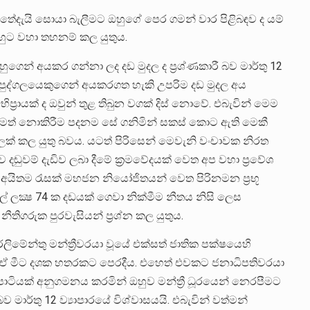
්තේදැයි සොයා බැලීමට ඔහුගේ පෙර ගමන් වාර පිළිබඳව ද යම්
ඔහුට වහා තහනම් කල යුතුය.
හුගෙන් අයකර ගන්නා ලද දඩ මුදල ද ප්‍රශ්ණකාරී බව මාර්තු 12
ිරත පුද්ගලයෙකුගෙන් අයකරගත හැකි උපරිම දඩ මුදල අය
ිප්‍රායක් ද ඔවුන් තුළ තිබුන වගක් දිස් නොවේ. එබැවින් මෙම
ර්යමත් නොකිරීම පදනම සේ ගනිමින් සකස් කොට ඇති මෙකී
 කල යුතු බවය. යටත් පිරිසෙන් මෙවැනි වංචාවක නිරත
ුවම් දැඩිව ලබා දීමේ ක්‍රමවේදයක් වෙත අප වහා ප්‍රවේශ
ිත අයිතම රැසක් මහජන නියෝජිතයන් වෙත පිරිනමන ප්‍රභූ
යල් ලක්‍ෂ 74 ක දඩයක් ගෙවා නික්මීම නීතය නිසි ලෙස
ිගරුක පුරවැසියන් ප්‍රශ්න කල යුතුය.
ලිමේන්තු මන්ත්‍රීවරයා වූයේ එක්සත් ජාතික පක්ෂයෙහි
ියෙල්ය. ඒ මීට දශක හතරකට පෙරදීය. එහෙත් එවකට ජනාධිපතිවරයා
ිපාටියක් අනුගමනය කරමින් ඔහුව මන්ත්‍රී ධූරයෙන් නෙරපීමට
 මාර්තු 12 ව්‍යාපාරයේ විශ්වාසයයි. එබැවින් වත්මන්