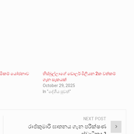
ිමිකම් යෝජනාව
හිස්බුල්ලාගේ ඩොලර් මිලියන 2ක වත්කම්
ගැන සැකයක්
October 29, 2025
In "දේශීය පුවත්"
NEXT POST
රාජ්කුමාරි ඝාතනය ගැන පරීක්ෂණ
ස්වාධීනද ?