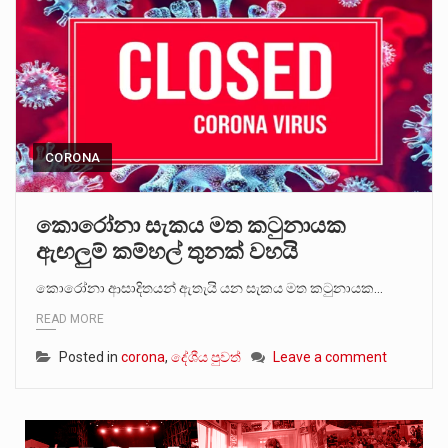
CORONA
කොරෝනා සැකය මත කටුනායක
ඇඟලුම් කම්හල් තුනක් වහයි
කොරෝනා ආසාදිතයන් ඇතැයි යන සැකය මත කටුනායක…
READ MORE
Posted in
corona
,
දේශීය පුවත්
Leave a comment