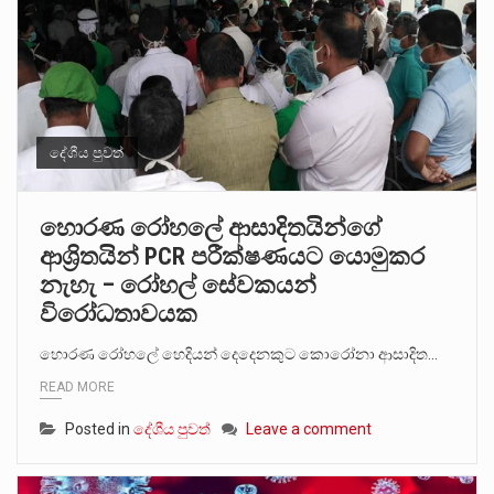
දේශීය පුවත්
හොරණ රෝහලේ ආසාදිතයින්ගේ
ආශ්‍රිතයින් PCR පරීක්ෂණයට යොමුකර
නැහැ – රෝහල් සේවකයන්
විරෝධතාවයක
හොරණ රෝහලේ හෙදියන් දෙදෙනකුට කොරෝනා ආසාදිත…
READ MORE
Posted in
දේශීය පුවත්
Leave a comment