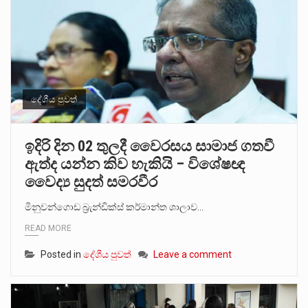
දේශීය පුවත්
ඉදිරි දින 02 තුලදී වෛරසය සාමාජ ගතවී
ඇත්ද යන්න කිව හැකියි – විශේෂඥ
වෛද්‍ය සුදත් සමරවීර
මිනුවන්ගොඩ බ්‍රැන්ඩික්ස් කර්මාන්ත ශාලාව…
READ MORE
Posted in
දේශීය පුවත්
Leave a comment