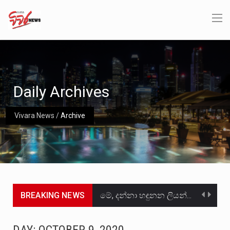
Daily Archives
Vivara News
/
Archive
BREAKING NEWS
මේ, දන්නා හඳුනන ලියන්නකුගේ නන්නාඳුනන අඩවියක සැරිසරා ලද ආස්වාදනීය මොහොතක සිංහාවලෝකනයකි .කෙටි කවියක දිගු බර…
වත්මන් ආණ්ඩුවේ ප්‍රධාන පාර්ශවකරුවා වන ජනතා විමුක්ති පෙරමුණේ කාලයක පටන් තිබුණු ප්‍රධාන සටන් පාඨයක් වූවේ…