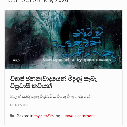
DAY:
OCTOBER 9, 2020
සංවිධානාත්මක අපරාධකරුවකු වන ලොකු පැටිගේ ප්‍රධාන වෙඩික්කරු බවට සැක කරන ගිං ගඟේ ගිල්වා මරා දමා…
උපරිමාධිකරණ විනිශ්චයකාරවරුන්ගේ හා ඉන් පහළ විනිශ්චයකාරවරුන්ගේ විශ්‍රාම වයස දීර්ඝ කිරීම සඳහා සකස් කර ඇති විසිදෙවන…
බන්ධනාගාර රැදවියන් 1,021 දෙනෙකු ඉකුත් වසර පහක කාලය තුලදී (2020 ජනවාරි 01 සිට 2025 දෙසැම්බර්…
මහර බන්ධනාගාරයේ අද ඇතිවූ සිද්ධියෙන් තුවාල ලැබූ බව කියන රැඳවියන් ගණන ඉහළ ගොස් තිබේ. ඒ…
අගෝස්තු මස දෙවන ඉරිදා ලිට් රූම් සූම් සංවාදය පැවැත්වෙන්නේ "කතා කරන මහ වැව" නම් නකතාවක්…
කලා
ලාල් කාන්ත ඇමතිවරයා අධිකරණ විනිශ්චයකාරවරුන්ගේ විශ්‍රාම යෑමේ වයස සම්බන්ධයෙන් නිහඬව සිටින ලෙස තමාට දැනුම් දුන්…
ව්‍යාජ ජනතාවාදයෙන් මිදුණු සැබෑ
විප්‍රවාසී කවියක්
2011 වසරේදී දේශපාලන හා මානව හිමිකම් ක්‍රියාකාරීන් වන ලලිත්කුමාර් වීරරාජ් සහ කුගන් මුරුගානන්දන් යාපනයේදී අතුරුදන්…
මාලන් සැබෑ සැබෑ විප්‍රවාසී කවියකු වී ඇත.ඔහුගේ…
ගොවියන්ගේ ප්‍රශ්න, ධීවරයන්ගේ ප්‍රශ්න, සෞඛය ප්‍රශ්න, වැටු ප්‍ර්ශ්න, රැකියා විරහිත ප්‍රශ්න මේ සියලු ප්‍රශ්නවලට තනි…
READ MORE
Posted in
කලා
,
කවිය
Leave a comment