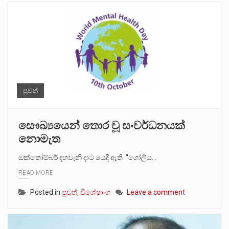
පුවත්
සෞඛ්‍යයෙන් තොර වූ සංවර්ධනයක්
නොමැත
ඔක්තෝම්බර් දහවැනි දාට යෙදී ඇති “ගෝලීය…
READ MORE
Posted in
පුවත්
,
විශේෂාංග
Leave a comment