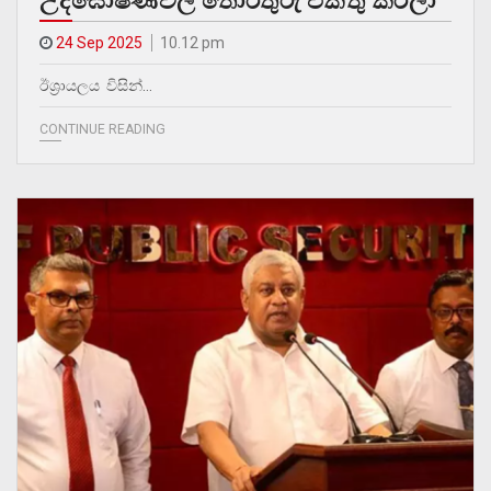
උද්ඝෝෂණවල තොරතුරු එකතු කරලා
24 Sep 2025
10.12 pm
ඊශ්‍රායලය විසින්…
CONTINUE READING