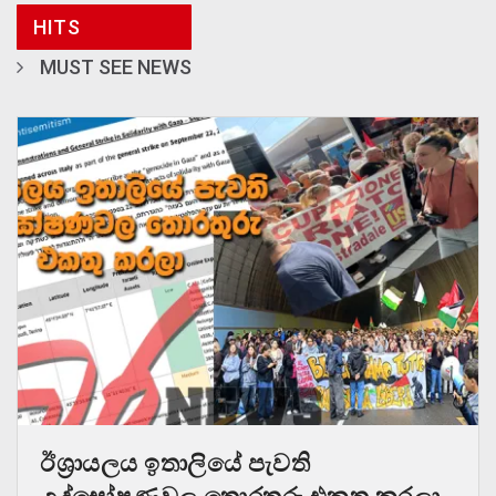
HITS
MUST SEE NEWS
ඊශ්‍රායලය ඉතාලියේ පැවති