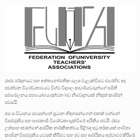
පසුගිය මැයි මස 31 දිනෙන් අවසන් වූ වසර තුළ ලොව පුරා විවිධ තනතුරු නාම වලින්…
මේ, දන්නා හඳුනන ලියන්නකුගේ නන්නාඳුනන අඩවියක සැරිසරා ලද ආස්වාදනීය මොහොතක සිංහාවලෝකනයකි .කෙටි කවියක දිගු බර…
වත්මන් ආණ්ඩුවේ ප්‍රධාන පාර්ශවකරුවා වන ජනතා විමුක්ති පෙරමුණේ කාලයක පටන් තිබුණු ප්‍රධාන සටන් පාඨයක් වූවේ…
රාජ්‍ය මර්දනයට සහ අත්තනෝමතික ලෙස වැලැක්වීමට එරෙහිව අද
පවත්වන විරෝධතාවයට විශ්ව විද්‍යාල ආචාර්යවරුන්ගේ සමිති
සම්මේලනය සහයෝගය දක්වන බව නිවේදනයක් නිකුත් කරමින්
පවසයි.
එම සංවිධානය පවසන්නේ ප්‍රධාන නිදහසන්ගෙන් එකක් වන්නේ
විසම්මුතිය සහ සාමකාමී විරෝධතා දැක්වීමේ අයිතිය බවයි. රජය
උත්සාහ කරන්නේ ආර්ථික තාර්කිකත්වය පිළිබඳ පටු තර්කයක් භාවිතා
කරමින් විසම්මුතිය යටපත් කිරීමට සහ රට සහ ආර්ථිකය අස්ථාවර කිරීමේ