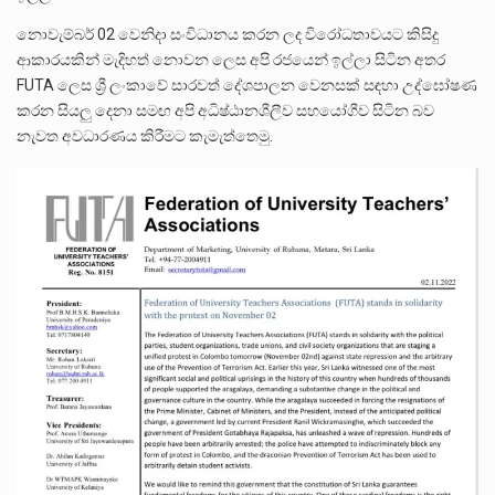
නොවැම්බර් 02 වෙනිදා සංවිධානය කරන ලද විරෝධතාවයට කිසිදු
ආකාරයකින් මැදිහත් නොවන ලෙස අපි රජයෙන් ඉල්ලා සිටින අතර
FUTA ලෙස ශ්‍රී ලංකාවේ සාරවත් දේශපාලන වෙනසක් සඳහා උද්ඝෝෂණ
කරන සියලු දෙනා සමඟ අපි අධිෂ්ඨානශීලීව සහයෝගීව සිටින බව
නැවත අවධාරණය කිරීමට කැමැත්තෙමු.