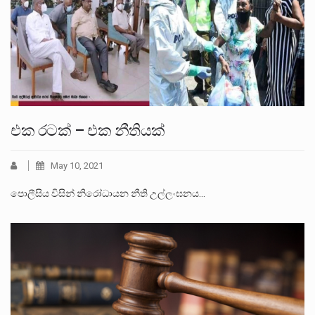
එක රටක් – එක නීතියක්
May 10, 2021
පොලීසිය විසින් නිරෝධායන නීති උල්ලංඝනය…