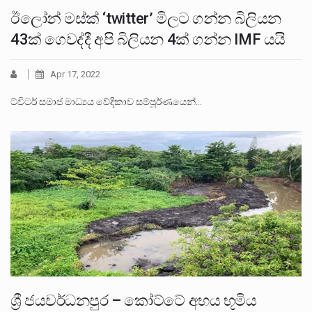
ඊලෝන් මස්ක් ‘twitter’ මිලට ගන්න බිලියන
43ක් ගෙවද්දී අපි බිලියන 4ක් ගන්න IMF යයි
Apr 17, 2022
ට්විටර් සමාජ මාධ්‍යය වේදිකාව සම්පූර්ණයෙන්…
ශ්‍රී ජයවර්ධනපුර – කෝට්ටේ අභය භූමිය