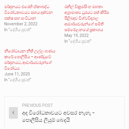
මර්දනයට එරෙහි ඒකාබද්ධ
රනිල් වික්‍රමසිංහ මහතා
විරෝධතාවයට සහය දක්වන
අග්‍රාමාත්‍ය ධූරයට පත් කිරීම
පක්ෂ සහ සංවිධාන
පිළිබඳව විශ්වවිද්‍යාල
November 2, 2022
ආචාර්යවරුන්ගේ සමිති
In "දේශීය පුවත්"
සම්මේලනයේ ප්‍රකාශය
May 19, 2022
In "දේශීය පුවත්"
නිරෝධායන නීති උල්ලංඝණය
කරේ පොලීසිය – ආණ්ඩුවේ
මර්දනයට, ආචාර්යවරුන්ගේ
විරෝධය
June 11, 2020
In "දේශීය පුවත්"
PREVIOUS POST
Post
අද විරෝධතාවයට අවසර නැහැ –
navigation
පොලීසිය ලියුම් බෙදයි