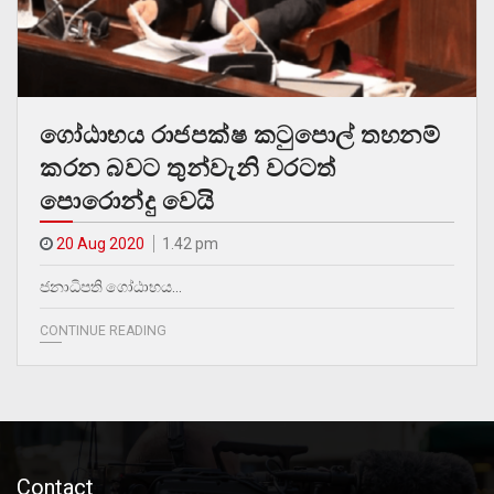
ගෝඨාභය රාජපක්ෂ කටුපොල් තහනම්
කරන බවට තුන්වැනි වරටත්
පොරොන්දු වෙයි
20 Aug 2020
1.42 pm
ජනාධිපති ගෝඨාභය…
CONTINUE READING
Contact