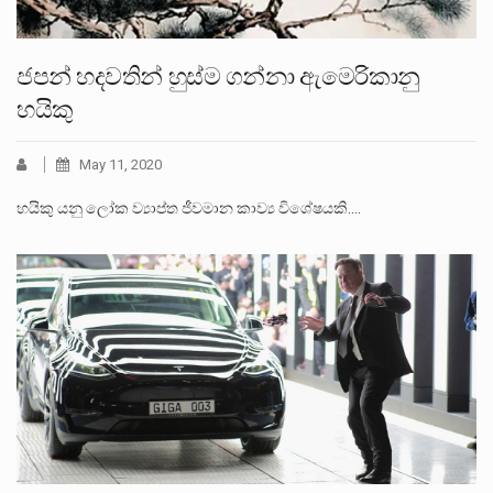
ජපන් හදවතින් හුස්ම ගන්නා ඇමෙරිකානු
හයිකු
May 11, 2020
හයිකු යනු ලෝක ව්‍යාප්ත ජීවමාන කාව්‍ය විශේෂයකි.…