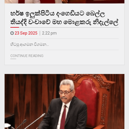
හර්ෂ ඉලුක්පිටිය දංගෙඩියට බෙල්ල
තියද්දි වංචාවේ මහ මොළකරු නිදැල්ලේ
23 Sep 2025
2.22 pm
හිටපු ආගමන විගමන…
CONTINUE READING