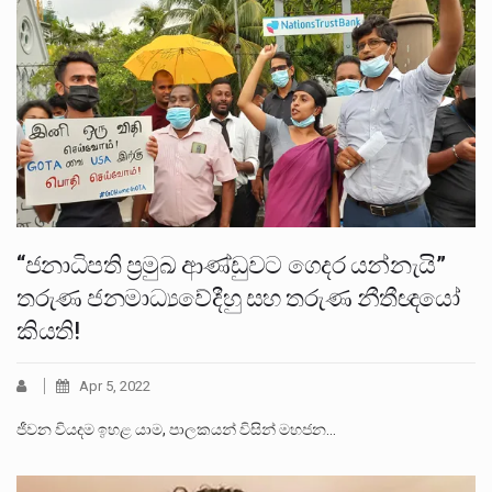
“ජනාධිපති ප්‍රමුඛ ආණ්ඩුවට ගෙදර යන්නැයි”
තරුණ ජනමාධ්‍යවේදීහු සහ තරුණ නීතීඥයෝ
කියති!
Apr 5, 2022
ජීවන වියදම ඉහළ යාම, පාලකයන් විසින් මහජන…