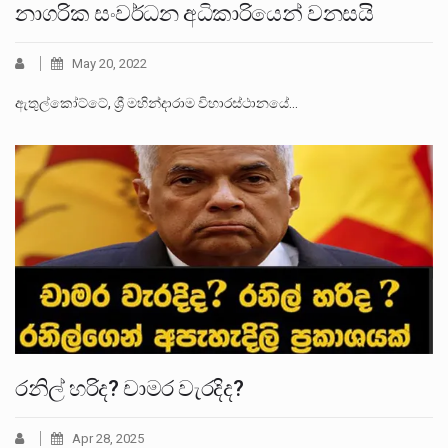
නාගරික සංවර්ධන අධිකාරියෙන් වනසයි
May 20, 2022
ඇතුල්කෝට්ටේ, ශ්‍රී මහින්දාරාම විහාරස්ථානයේ…
රනිල් හරිද? චාමර වැරදිද?
Apr 28, 2025