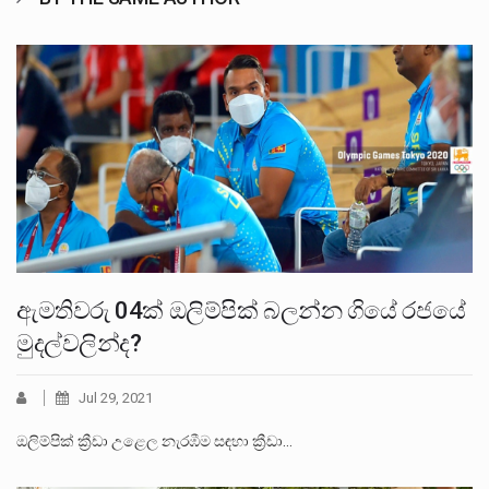
ඇමතිවරු 04ක් ඔලිම්පික් බලන්න ගියේ රජයේ
මුදල්වලින්ද?
Jul 29, 2021
ඔලිම්පික් ක්‍රීඩා උළෙල නැරඹීම සඳහා ක්‍රීඩා…