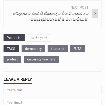
NEXT POST
මර්දනයට එරෙහි ඒකාබද්ධ විරෝධතාවයට
සහය දක්වන පක්ෂ සහ සංවිධාන
Posted in:
දේශීය පුවත්
TAGS:
democracy
featured
FUTA
protest
university teachers
LEAVE A REPLY