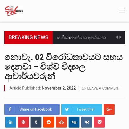
BREAKING NEWS
සංවිධානාත්මක අපරාධකරුවකු වන ලොකු පැටිගේ ප්‍රධාන වෙඩික්කරු බවට සැක කරන ගිං ගඟේ ගිල්වා මරා දමා…
උපරිමාධිකරණ විනිශ්චයකාරවරුන්ගේ හා ඉන් පහළ විනිශ්චයකාරවරුන්ගේ විශ්‍රාම වයස දීර්ඝ කිරීම සඳහා සකස් කර ඇති විසිදෙවන…
නොවැ. 02 විරෝධතාවයට සහය
දෙනවා – විශ්ව විද්‍යාල
බන්ධනාගාර රැදවියන් 1,021 දෙනෙකු ඉකුත් වසර පහක කාලය තුලදී (2020 ජනවාරි 01 සිට 2025 දෙසැම්බර්…
ආචාර්යවරුන්
මහර බන්ධනාගාරයේ අද ඇතිවූ සිද්ධියෙන් තුවාල ලැබූ බව කියන රැඳවියන් ගණන ඉහළ ගොස් තිබේ. ඒ…
Article Published:
November 2, 2022
LEAVE A COMMENT
අගෝස්තු මස දෙවන ඉරිදා ලිට් රූම් සූම් සංවාදය පැවැත්වෙන්නේ "කතා කරන මහ වැව" නම් නකතාවක්…
ලාල් කාන්ත ඇමතිවරයා අධිකරණ විනිශ්චයකාරවරුන්ගේ විශ්‍රාම යෑමේ වයස සම්බන්ධයෙන් නිහඬව සිටින ලෙස තමාට දැනුම් දුන්…
Share on Facebook
Tweet this!
හිටපු පොලිස්පති පූජිත් ජයසුන්දරට සහ හිටපු ආරක්ෂක අමාත්‍යංශ ලේකම් හේමසිරි ප්‍රනාන්දු විශේෂ ත්‍රිපුද්ගල මහාධිකරණය විසින්…