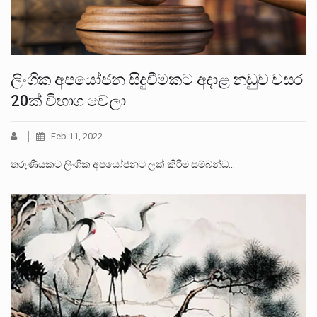
ලිංගික අපයෝජන සිදුවීමකට අදාළ නඩුව වසර
20ක් විභාග වෙලා
Feb 11, 2022
තරුණියකට ලිංගික අපයෝජනට ලක් කිරීම සම්බන්ධ…