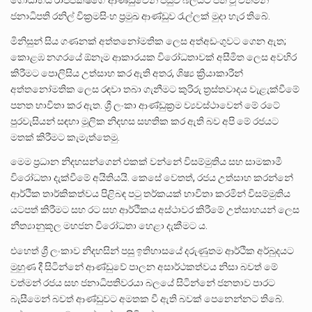
ජනාධිපති රනිල් වික්‍රමසිංහ ප්‍රමුඛ ආණ්ඩුව රැල්ලක් මුදා හැර තිබේ.
මිනිසුන් සිය ගණනක් අත්තනෝමතික ලෙස අත්අඩංගුවට ගෙන ඇත;
කොළඹ නගරයේ ඕනෑම ආකාරයක විරෝධතාවක් අසීමිත ලෙස අවහිර
කිරීමට පොලිසිය උත්සාහ කර ඇති අතර, ශිෂ්‍ය ක්‍රියාකාරීන්
අත්තනෝමතික ලෙස රඳවා තබා ගැනීමට කුරිරු ත්‍රස්තවාදය වැළැක්වීමේ
පනත භාවිතා කර ඇත. ශ්‍රී ලංකා ආණ්ඩුක්‍රම ව්‍යවස්ථාවෙන් මේ රටේ
පුරවැසියන් සඳහා මූලික නිදහස සහතික කර ඇති බව අපි මේ රජයට
මතක් කිරීමට කැමැත්තෙමු.
මෙම ප්‍රධාන නිදහසන්ගෙන් එකක් වන්නේ විසම්මුතිය සහ සාමකාමී
විරෝධතා දැක්වීමේ අයිතියයි. කෙසේ වෙතත්, රජය උත්සාහ කරන්නේ
ආර්ථික තාර්කිකත්වය පිළිබඳ පටු තර්කයක් භාවිතා කරමින් විසම්මුතිය
යටපත් කිරීමට සහ රට සහ ආර්ථිකය අස්ථාවර කිරීමේ උත්සාහයන් ලෙස
නීත්‍යානුකූල මහජන විරෝධතා හෙළා දැකීමට ය.
එහෙත් ශ්‍රී ලංකාව නිදහසින් පසු ඉතිහාසයේ දරුණුතම ආර්ථික අර්බුදයට
මුහුණ දී සිටින්නේ ආණ්ඩුවේ පාලන අසාර්ථකත්වය නිසා බවත් මේ
වත්මන් රජය සහ ජනාධිපතිවරයා බලයේ සිටින්නේ ජනතාව පාරට
බැසීමෙන් බවත් ආණ්ඩුවට අමතක වී ඇති බවක් පෙනෙන්නට තිබේ.