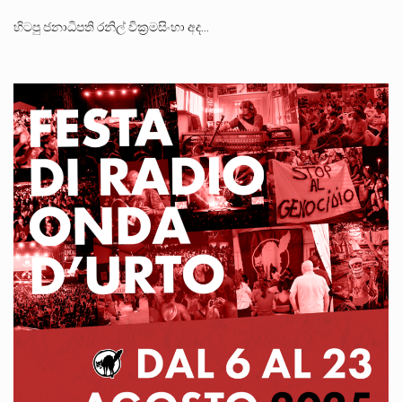
හිටපු ජනාධිපති රනිල් වික්‍රමසිංහා අද…