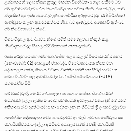
උත්සාහයන් ලෙස නීත්‍යානුකූල මහජන විරෝධතා හෙළා දැකීමට බව
එම ආචාර්යවරුන්ගේ සමිති සම්මේලනය පවසා තිබේ. එහෙත් ශ්‍රී ලංකාව
නිදහසින් පසු ඉතිහාසයේ දරුණුතම ආර්ථික අර්බුදයට මුහුණ දී සිටින්නේ
ආණ්ඩුවේ පාලන අසාර්ථකත්වය නිසා බව ආණ්ඩුවට අමතකවී ඇති බව
එම නිවේදනයේ දැක්වේ.
විශ්ව විද්‍යාල ආචාර්යවරුන්ගේ සමිති සම්මේලනය නිකුත් කළ
නිවේදනයේ දළ සිංහල පරිවර්තනයක් පහත දැක්වේ.
රාජ්‍ය මර්දනයට සහ අත්තනෝමතික ලෙස වැලැක්වීමට එරෙහිව හෙට
(නොවැම්බර් 02) කොළඹදී ඒකාබද්ධ විරෝධතාවයක නිරත වන
දේශපාලන පක්ෂ, ශිෂ්‍ය සංවිධාන, වෘත්තීය සමිති සහ සිවිල් සංවිධාන
සමඟ විශ්වවිද්‍යාල ආචාර්යවරුන්ගේ සමිති සම්මේලනය (FUTA)
සහයෝගීව සිටී.
මේ වසර මුලදී, මෙරට දේශපාලන හා පාලන සංස්කෘතියේ හරවත්
වෙනසක් ඉල්ලා ලක්ෂ සංඛ්‍යාත ජනතාවක් අරගලයට සහය දුන් මේ රටේ
ඉතිහාසයේ වැදගත්ම සමාජ හා දේශපාලන නැගිටීමක් ශ්‍රී ලංකාව දුටුවේය.
අපේක්ෂිත දේශපාලන වෙනස වෙනුවට අගමැති, අමාත්‍ය මණ්ඩලය සහ
ජනාධිපතිවරයාට ඉල්ලා අස්වීමට අරගලය සමත් වෙද්දී, ජනාධිපති
ගෝඨාභය රාජපක්ෂගේ ආණ්ඩුවෙන් පසුව බලයට පත් වූ වත්මන්