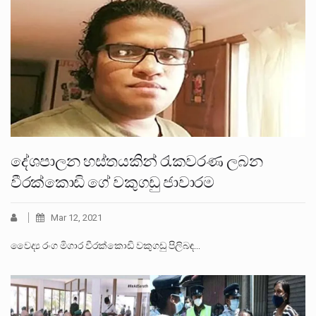
දේශපාලන හස්තයකින් රැකවරණ ලබන
වීරක්කොඩි ගේ වකුගඩු ජාවාරම
Mar 12, 2021
වෛද්‍ය රංග මිගාර වීරක්කොඩි වකුගඩු පිලිබඳ…