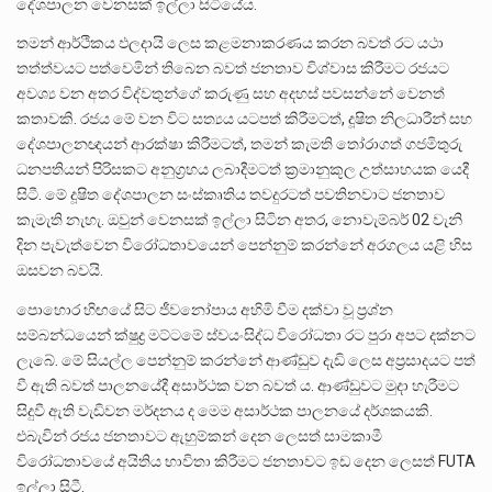
දේශපාලන වෙනසක් ඉල්ලා සිටියේය.
තමන් ආර්ථිකය ඵලදායි ලෙස කළමනාකරණය කරන බවත් රට යථා
තත්ත්වයට පත්වෙමින් තිබෙන බවත් ජනතාව විශ්වාස කිරීමට රජයට
අවශ්‍ය වන අතර විද්වතුන්ගේ කරුණු සහ අදහස් පවසන්නේ වෙනත්
කතාවකි. රජය මේ වන විට සත්‍යය යටපත් කිරීමටත්, දූෂිත නිලධාරීන් සහ
දේශපාලනඥයන් ආරක්ෂා කිරීමටත්, තමන් කැමති තෝරාගත් ගජමිතුරු
ධනපතියන් පිරිසකට අනුග්‍රහය ලබාදීමටත් ක්‍රමානුකූල උත්සාහයක යෙදී
සිටී. මේ දූෂිත දේශපාලන සංස්කෘතිය තවදුරටත් පවතිනවාට ජනතාව
කැමැති නැහැ. ඔවුන් වෙනසක් ඉල්ලා සිටින අතර, නොවැම්බර් 02 වැනි
දින පැවැත්වෙන විරෝධතාවයෙන් පෙන්නුම් කරන්නේ අරගලය යළි හිස
ඔසවන බවයි.
පොහොර හිඟයේ සිට ජීවනෝපාය අහිමි වීම දක්වා වූ ප්‍රශ්න
සම්බන්ධයෙන් ක්ෂුද්‍ර මට්ටමේ ස්වයංසිද්ධ විරෝධතා රට පුරා අපට දක්නට
ලැබේ. මේ සියල්ල පෙන්නුම් කරන්නේ ආණ්ඩුව දැඩි ලෙස අප‍්‍රසාදයට පත්
වී ඇති බවත් පාලනයේදී අසාර්ථක වන බවත් ය. ආණ්ඩුවට මුදා හැරීමට
සිදුවී ඇති වැඩිවන මර්දනය ද මෙම අසාර්ථක පාලනයේ දර්ශකයකි.
එබැවින් රජය ජනතාවට ඇහුම්කන් දෙන ලෙසත් සාමකාමී
විරෝධතාවයේ අයිතිය භාවිතා කිරීමට ජනතාවට ඉඩ දෙන ලෙසත් FUTA
ඉල්ලා සිටී.