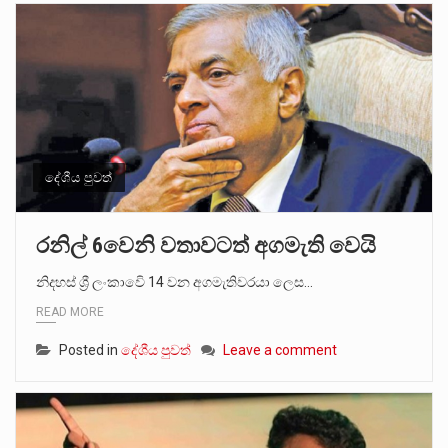
දේශීය පුවත්
රනිල් 6වෙනි වතාවටත් අගමැති වෙයි
නිදහස් ශ්‍රී ලංකාවෙි 14 වන අගමැතිවරයා ලෙස…
READ MORE
Posted in
දේශීය පුවත්
Leave a comment