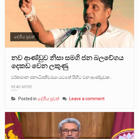
දේශීය පුවත්
නව ආණ්ඩුව නිසා සමගි ජන බලවේගය
දෙකඩ වෙන ලකුණු
වර්තමාන ජනාධිපතිවරයා යටතේ පිහිට වන ආණ්ඩුවක…
READ MORE
Posted in
දේශීය පුවත්
Leave a comment