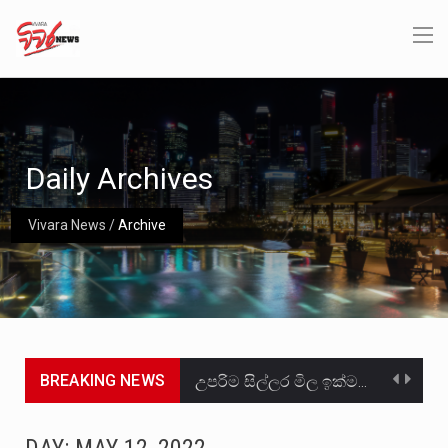
Daily Archives
Vivara News
/
Archive
BREAKING NEWS
උපරිම සිල්ලර මිල ඉක්මවා රතු නාඩු සහල් වෙළෙඳපොළට සැපයීමේ චෝදනාවට වැරදිකරු වූ නිව් රත්න සහල්…
2011 වසරේදී දේශපාලන හා මානව හිමිකම් ක්‍රියාකාරීන් වන ලලිත්කුමාර් වීරරාජ් සහ කුගන් මුරුගානන්දන් යාපනයේදී අතුරුදන්…