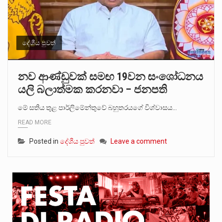
දේශීය පුවත්
නව ආණ්ඩුවක් සමඟ 19වන සංශෝධනය
යලි බලාත්මක කරනවා – ජනපති
මේ සතිය තුළ පාර්ලිමේන්තුවේ බහුතරයගේ විශ්වාසය…
READ MORE
Posted in
දේශීය පුවත්
Leave a comment