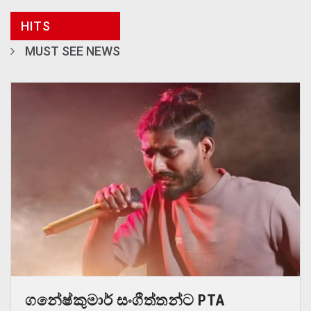
HITS
MUST SEE NEWS
ගනේෂ්කුමාර් සංගීත්තන්ට PTA