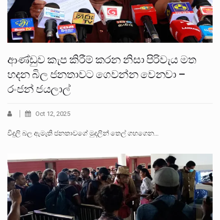
ආණ්ඩුව කැප කිරීම් කරන නිසා පිරිවැය මත
හදන බිල ජනතාවට ගෙවන්න වෙනවා –
රංජන් ජයලාල්
Oct 12, 2025
විදුලි බල ඇමැති ජනතාවගේ මුදලින් තෙල් ගහගෙන…