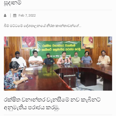
සූදානම්
Feb 7, 2022
බිම් මට්ටමේ දේශපාලනයේ නිරත කාන්තාවන්ගේ…
රක්ෂිත වනාන්තර වැනසීමේ නව කැබිනට්
අනුමැතිය පරාජය කරමු.