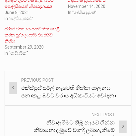
අත්අඩංගුවට ගත හැකි බවට
නැවතත් ක්‍රියාත්මකයි
පොලිසියෙන් නිවේදනයක්
November 14, 2020
June 8, 2021
In "දේශීය පුවත්"
In "දේශීය පුවත්"
පරිසර විනාශය සඟවන්න හෙළි
කරන පුද්ගලයන්ට එරෙහිව
නීතිය
September 29, 2020
In "පාරිසරික"
PREVIOUS POST
Post
එක්ස්ප්‍රස් පර්ල් නැවෙහි ගින්න පාලනය
navigation
නොකළ බවට වරාය අධිකාරියට චෝදනා
NEXT POST
නිවාදැමීමට තිබූ නැවේ ගින්න
නිවානොදැමුවේ වන්දි ලබාගැනීමේ