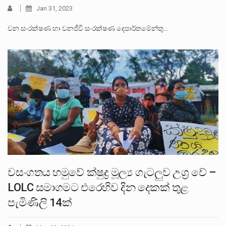
Jan 31, 2023
වන සංරක්ෂණ හා වනජීවී සංරක්ෂණ දෙපාර්තමේන්තු…
වසංගතය හමුවේ ක්ෂුද්‍ර මූල්‍ය ගැටලුව උග්‍ර වේ –
LOLC සමාගමට එරෙහිව දින දෙකක් තුළ
පැමිණිලි 14ක්