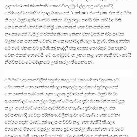
උදාහරණයක් කියන්නම්. කොවිඩ් පළමු රැල්ල ආපු වෙලාවේදී
පේරාදෙණිය විශ්ව විද්‍යාල ශිෂ්‍යයෙක් facebook එකේ postඑකක් දැම්මා
කියලා ඔහුව අත්අඩංගුවට ගත්තා. ඔහු දාපු පොස්ට් එක තමයි ඇමති
කෙනෙකුත් නොවන මන්ත්‍රී කෙනෙකුත් නොවන පක්ෂයක
නායකයෙක් බැසිල් රාජපක්ෂ කියන කෙනා ජනාධිපති කාර්ය සාධක
බලකායක සභාපති වෙන්නෙ කොහොමද කියලා ඇහුවේ. ඒක අහන්න
මේ රටේ ජනතාවට අයිතියක් නැද්ද? ඒක අසත්‍ය තොරතුරු මත පදනම්
වෙන එකක් නෙමෙයි. මේ ආණ්ඩුවට පාලනය කළ නොහැකි ඒවා තමයි
නිශ්චිතවම මේ මර්දනයට ලක් කරලා තියෙන්නේ .
මේ මාධ්‍ය ආයතනවලින් පසුගිය කාලයේ කොරෝනා වසංගතයට
බෙහෙතක් හොයාගත්තා කියලා කෑගල්ල ප්‍රදේශයේ පුද්ගලයෙක්
හොයාගත්ත පැණියක් ගැන ලොකු ප්‍රචාරයක් දුන්නා. ඔහුව මාධ්‍ය
ආයතනවලට ගෙනල්ලා ඔහුගේ මේ පැණිය ප්‍රචාරය කරන්න කටයුතු
කළා. අපේ රටේ සෞඛ්‍ය ඇමතිවරිය ඒ පැණිය ප්‍රචාරය කළා. එත
අවසානයේදී වෛද්‍ය පරීක්ෂණවලින් ආවා මේ පැණිය කොරෝනා
රෝගය සඳහා ඖෂධයක් ලෙස පාවිච්චි කළ නොහැකියි කියලා.
එතකොට මිත්‍යාව වපුරලා අසත්‍ය ප්‍රචාර කරලා තියෙන්නෙ මේ රටේ
සෞඛ්‍ය ඇමති. කෙහෙළිය රඹුක්වැල්ල ඇමතිවරයා එන්නත් ගැන කරපු