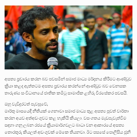
ලාල් කාන්ත ඇමතිවරයා අධිකරණ විනිශ්චයකාරවරුන්ගේ විශ්‍රාම යෑමේ වයස සම්බන්ධයෙන් නිහඬව සිටින ලෙස තමාට දැනුම් දුන්…
2011 වසරේදී දේශපාලන හා මානව හිමිකම් ක්‍රියාකාරීන් වන ලලිත්කුමාර් වීරරාජ් සහ කුගන් මුරුගානන්දන් යාපනයේදී අතුරුදන්…
ගොවියන්ගේ ප්‍රශ්න, ධීවරයන්ගේ ප්‍රශ්න, සෞඛය ප්‍රශ්න, වැටු ප්‍ර්ශ්න, රැකියා විරහිත ප්‍රශ්න මේ සියලු ප්‍රශ්නවලට තනි…
අසත්‍ය ප්‍රචාරය කරන බව පවසමින් සමාජ මාධ්‍ය මර්දනය කිරීමට ආණ්ඩුව
ක්‍රියා කළද ඇත්තටම අසත්‍ය ප්‍රචාරය කරන්නේ ආණ්ඩුව බව වෙනසක
තාරුණ්‍ය සංවිධානයේ ජාතික කමිටු සාමාජික ළහිරු වීරසේකර පවසයි.
ඔහු වැඩිදුරටත් පැවසුවේ,
මාර්තු මාසයෙදී නීතියක් ගෙනාවා සමාජ මාධ්‍ය තුළ අසත්‍ය පුවත් වාර්තා
කරන අයව අත්අඩංගුවට කළ හැකියි කියලා. වසංගතය මැඩපැවැත්වීම
සඳහා ගනු ලබන රජයේ ක්‍රියාමාර්ගවලට බාධා වන ආකාරයේ අසත්‍ය
තොරතුරු කියලත් අඩංගුවක් මේකෙ තියනවා. ඊට පසසේ පොලීසිය ජුනි