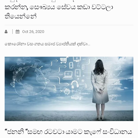
කරන්න, සෞඛ්‍යය සේවය කඩා වට්ටලා
තියෙන්නේ
Oct 26, 2020
කොරෝනා වසංගතය සමාජ ව්‍යාප්තියක් දක්වා…
“ජනනි “සමඟ රටවටා යාමට කැෆේ සංවිධානය