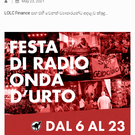
May 23, 2021
LOLC Finance සහ එහි වෙනත් ව්‍යාපාරයන්ට අදාළව ක්ෂුද්‍ර…