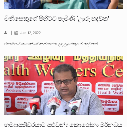
මිනිසෙකුගේ පිහිටට පැමිණි ‘ඌරු හදවත’
Jan 12, 2022
ජානමය වශයෙන් වෙනස් කරන ලද ඌරෙකුගේ හදවතක්…
හමුදාපතිවරයාට පුළුවන්ද කොරෝනා මර්නධය