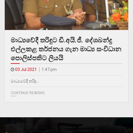
මාධ්‍යවේදී තරිඳුට ඩී.අයි.ජී. දේශබන්දු
එල්ලකළ තර්ජනය ගැන මාධ්‍ය සංවිධාන
පොලිස්පතිට ලියයි
03 Jul 2021
1.47 pm
මාධ්‍යවේදී තරිඳු…
CONTINUE READING