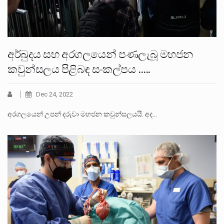
අර්බුදය සහ අරගලයෙන් පණලැබූ මහජන
කවුන්සලය පිළිබඳ සංකල්පය …..
Dec 24, 2022
අරගලයෙන් උපන් දරුවා මහජන කවුන්සලයයි. අද…