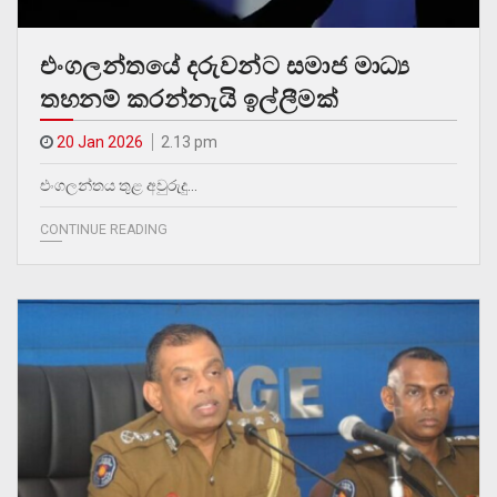
එංගලන්තයේ දරුවන්ට සමාජ මාධ්‍ය
තහනම් කරන්නැයි ඉල්ලීමක්
20 Jan 2026
2.13 pm
එංගලන්තය තුළ අවුරුදු…
CONTINUE READING