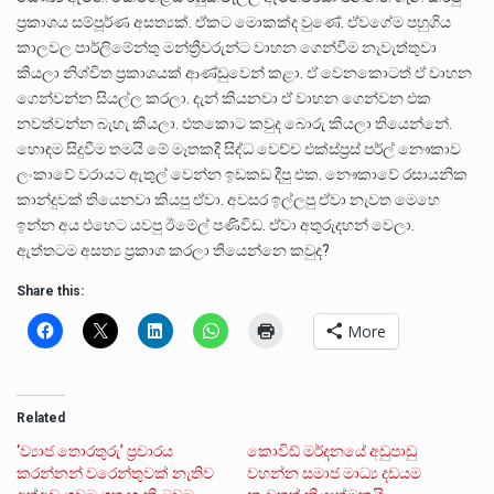
ප්‍රකාශය සම්පූර්ණ අසත්‍යක්. ඒකට මොකක්ද වුණේ. ඒවගේම පහුගිය
කාලවල පාර්ලිමේන්තු මන්ත්‍රීවරුන්ට වාහන ගෙන්වීම නැවැත්තුවා
කියලා නිශ්චිත ප්‍රකාශයක් ආණ්ඩුවෙන් කළා. ඒ වෙනකොටත් ඒ වාහන
ගෙන්වන්න සියල්ල කරලා. දැන් කියනවා ඒ වාහන ගෙන්වන එක
නවත්වන්න බැහැ කියලා. එතකොට කවුද බොරු කියලා තියෙන්නේ.
හොඳම සිදුවීම තමයි මේ මෑතකදී සිද්ධ වෙච්ච එක්ස්ප්‍රස් පර්ල් නෞකාව
ලංකාවේ වරායට ඇතුල් වෙන්න ඉඩකඩ දීපු එක. නෞකාවේ රසායනික
කාන්දුවක් තියෙනවා කියපු ඒවා. අවසර ඉල්ලපු ඒවා නැවත මෙහෙ
ඉන්න අය එහෙට යවපු ඊමේල් පණිවිඩ. ඒවා අතුරුදහන් වෙලා.
ඇත්තටම අසත්‍ය ප්‍රකාශ කරලා තියෙන්නෙ කවුද?
Share this:
More
Related
‘ව්‍යාජ තොරතුරු’ ප්‍රචාරය
කොවිඩ් මර්දනයේ අඩුපාඩු
කරන්නන් වරෙන්තුවක් නැතිව
වහන්න සමාජ මාධ්‍ය දඩයම