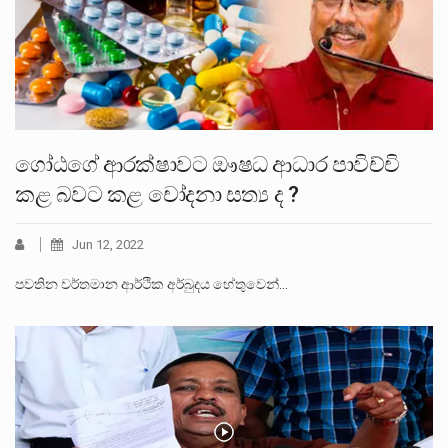
ගෝඨගේ ආරක්ෂාවට ඖෂධ ආධාර පාවිච්චි
කළ බවට කළ චෝදනා සත්‍ය ද ?
Jun 12, 2022
පවතින වර්තමාන ආර්ථික අර්බුදය හේතුවෙන්…