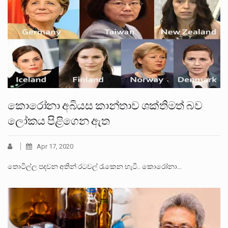
කොරෝනා අබියස කාන්තාව ශක්තිමත් බව
ලෝකය පිළිගෙන ඇත
Apr 17, 2020
තොටිල්ල පදවන අතින් රටවල් රැකෙන හැටි.. කොරෝනා…