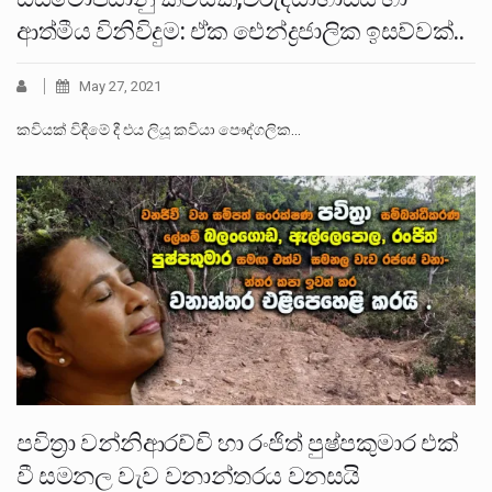
ආත්මීය විනිවිදුම: ඒක ඓන්ද්‍රජාලික ඉසව්වක්..
May 27, 2021
කවියක් විඳීමේ දී එය ලියූ කවියා පෞද්ගලික…
පවිත්‍රා වන්නිආරච්චි හා රංජිත් පුෂ්පකුමාර එක්
වී සමනල වැව වනාන්තරය වනසයි