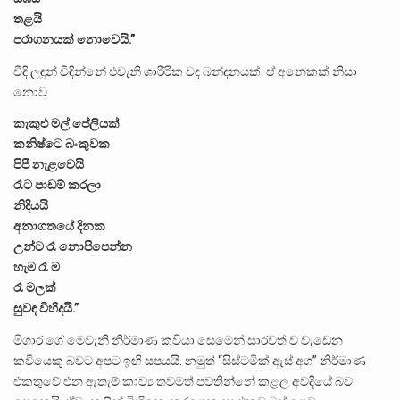
තළයි
පරාගනයක් නොවෙයි.”
වීදි ලඳුන් විඳින්නේ එවැනි ශාරීරික වද බන්දනයක්. ඒ අනෙකක් නිසා
නොව.
කැකුළු මල් පේලියක්
කනිෂ්ටෙ බංකුවක
පිපී නැළවෙයි
රෑට පාඩම් කරලා
නිදියයි
අනාගතයේ දිනක
උන්ට රෑ නොපිපෙන්න
හැම රෑ ම
රෑ මලක්
සුවඳ විහිදයි.”
මිගාර ගේ මෙවැනි නිර්මාණ කවියා සෙමෙන් සාරවත් ව වැඩෙන
කවියෙකු බවට අපට ඉඟි සපයයි. නමුත් “සිස්ටමික් ඇස් අග” නිර්මාණ
එකතුවේ එන ඇතැම් කාව්‍ය තවමත් පවතින්නේ කළල අවදියේ බව