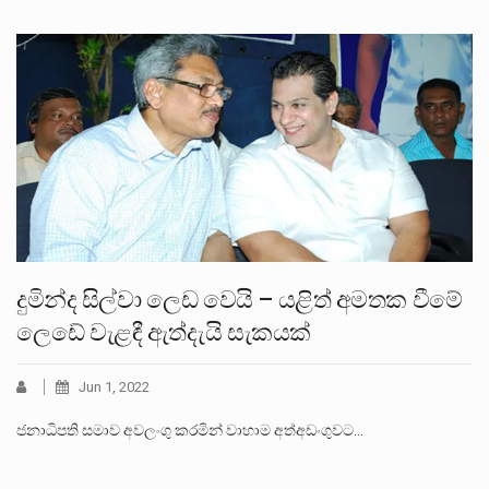
දුමින්ද සිල්වා ලෙඩ වෙයි – යළිත් අමතක වීමේ
ලෙඩේ වැළඳී ඇත්දැයි සැකයක්
Jun 1, 2022
ජනාධිපති සමාව අවලංගු කරමින් වාහාම අත්අඩංගුවට…