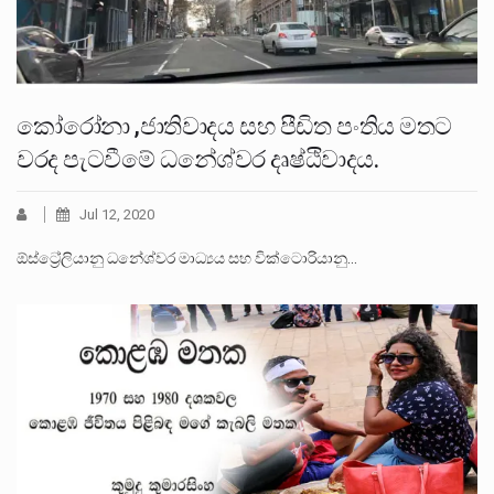
කෝරෝනා ,ජාතිවාදය සහ පීඩිත පංතිය මතට
වරද පැටවීමේ ධනේශ්වර දෘෂ්ඨිවාදය.
Jul 12, 2020
ඕස්ට්‍රේලියානු ධනේශ්වර මාධ්‍යය සහ වික්ටොරියානු…