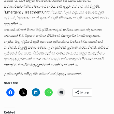
පෙනෙයි. ඒවා කලින් බිහිනොකරගෙන දස එකඩ මස් ගෙවා
ස්වාභාවිකව බිහිවන්නට ඉඩ හැරියානම් අපූරු වන්නට ඉඩ තිබුණි.
“Emergency Treatment Unit”, “වැස්ස”, “උස් හදවතක නොපෙනුණ
ප්‍රේමය”, “අමතකම නැති අංකය” වැනි නිර්මාණ එවැනි මගහැරගත් කාව්‍ය
අනුභූතීන් ය.
කෙසේ වෙතත් මිගාර බමුණුසිංහ තරුණ කවියා පොරොන්දු සහගත
කවියෙක් බව ඔහුගේ දෙවන නිර්මාණ එකතුවෙන් අපට හඳුනාගත
හැකිය. ඔහු ඉදිරියේ ඇති අනාගත අභියෝගය වන්නේ බස සකස් කර
ගැනීමත්, තියුණු සමාජ දේශපාලන දැක්මක් මුවහත් කරගැනීමත්, කවියේ
උස්මහත් වීම ඉවසා සිටීමත් වැනි කාරණයන් ය. එය ඔහුට ජයගැනීමට
අපහසු ඉලක්කයන් නොවන බව පළමු කවි එකතුවේ සිට දෙවන කවි
එකතුවට එන විට ඔහු දැනටමත් පෙන්වා අවසන් ය.
උපුටා ගැනීම කපිල එම්. ගමගේ ගේ මුහුණු පොතෙන්
Share this:
More
Related