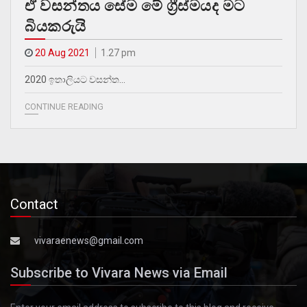
ඒ වසන්තය සේම මේ ග්‍රීස්මයද මට
බියකරුයි
20 Aug 2021
1.27 pm
2020 ඉතාලියට වසන්ත…
CONTINUE READING
Contact
vivaraenews@gmail.com
Subscribe to Vivara News via Email