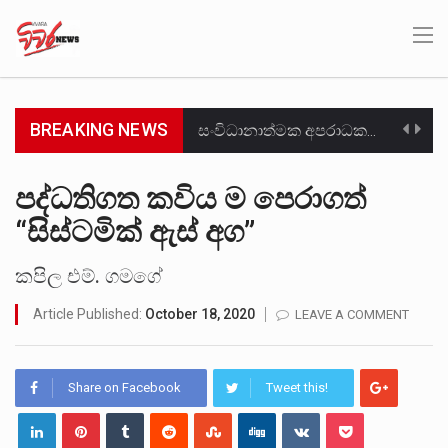
BREAKING NEWS
සංවිධානාත්මක අපරාධකරුවකු වන ලොකු පැටිගේ ප්‍රධාන වෙඩික්කරු බවට සැක කරන ගිං ගඟේ ගිල්වා මරා දමා…
උපරිමාධිකරණ විනිශ්චයකාරවරුන්ගේ හා ඉන් පහළ විනිශ්චයකාරවරුන්ගේ විශ්‍රාම වයස දීර්ඝ කිරීම සඳහා සකස් කර ඇති විසිදෙවන…
පද්ධතිගත කවිය ම පෙරාගත්
“සිස්ටමික් ඇස් අග”
බන්ධනාගාර රැදවියන් 1,021 දෙනෙකු ඉකුත් වසර පහක කාලය තුලදී (2020 ජනවාරි 01 සිට 2025 දෙසැම්බර්…
මහර බන්ධනාගාරයේ අද ඇතිවූ සිද්ධියෙන් තුවාල ලැබූ බව කියන රැඳවියන් ගණන ඉහළ ගොස් තිබේ. ඒ…
කපිල එම්. ගමගේ
Article Published:
October 18, 2020
LEAVE A COMMENT
අගෝස්තු මස දෙවන ඉරිදා ලිට් රූම් සූම් සංවාදය පැවැත්වෙන්නේ "කතා කරන මහ වැව" නම් නකතාවක්…
ලාල් කාන්ත ඇමතිවරයා අධිකරණ විනිශ්චයකාරවරුන්ගේ විශ්‍රාම යෑමේ වයස සම්බන්ධයෙන් නිහඬව සිටින ලෙස තමාට දැනුම් දුන්…
Share on Facebook
Tweet this!
හිටපු පොලිස්පති පූජිත් ජයසුන්දරට සහ හිටපු ආරක්ෂක අමාත්‍යංශ ලේකම් හේමසිරි ප්‍රනාන්දු විශේෂ ත්‍රිපුද්ගල මහාධිකරණය විසින්…