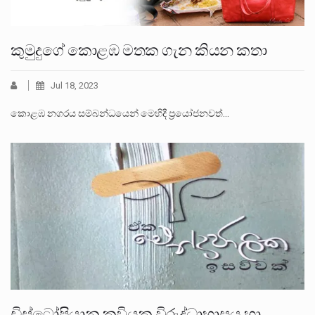
කුමුදුගේ කොළඹ මතක ගැන කියන කතා
Jul 18, 2023
කොළඹ නගරය සම්බන්ධයෙන් මෙහිදී ප්‍රයෝජනවත්…
ඩිස්ටෝපියානු කවියක,විරුද්ධාභාසය හා