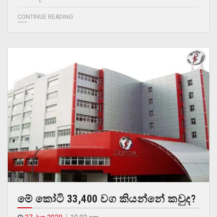
CONTINUE READING
මේ කෝටි 33,400 වග කියන්නේ කවුද?