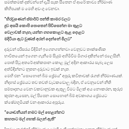
සමත්කමක් දක්වන්නේ දැයි සැක සිතෙන ඒ ආරේ කාව්‍ය නිර්මාණ
කිහිපයක් ම මෙහි අඩංගු වෙනවා.
“හිරවුණෙන් ස්මාර්ට් පන්ති කාමර වලට
දුව අසයි කොපි පොතෙන් පිවිසෙන්න මා තුළට
වෙලාවක් නැහැ යන්න ගහකොළට ඇළ දොළට
මදිටියා ඇට වුණත් අරන් දෙන්නේ මිලට”
දරුවන් පරිසරය විඳිමින් ඉගෙනගන්නවා වෙනුවට තාක්ෂණික
භාවිතයෙන් ඉගෙන ගැනීමේ සියුම් අහිමිවීම මිගාර දකින්නේ එලෙසිනි.
පොත් පිටු අතරේ අක්කපාන කොළ මුල් අදින ආකාරය සැබෑ ලෙස
අත්විඳින්නට නූතන දරුවාට ඉඩක් නැත.
මෙහි එන “සොහොන් බිම ප්‍රේමය” අපූරු කවිතාවක් රැගත් නිර්මාණයක්.
නිදහස් ප්‍රේමයට තව තවත් වැටකඩොලු බඳින, ඒ වෙනුවෙන් නීති
සම්පාදනය වෙන වකවානුවක ඇතුලු වීමට මිලක් අය නොකරන, කුරුළු
කූජන ඇසෙන, මල් පිපෙන සොහොන් බිම් අවකාශය ප්‍රේමයට
ක්ෂේමභූමියක් වන ආකාරය අපූරුය.
“යෞවනියන් නමට මල් හෙළන්නට
කහපාට මල් ගහක් බලන් ඇති”