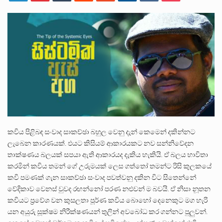
පසුගිය මැයි මස 31 දිනෙන් අවසන් වූ වසර තුළ ලොව පුරා විවිධ තනතුරු නාම වලින්…
මේ, දන්නා හඳුනන ලියන්නකුගේ නන්නාඳුනන අඩවියක සැරිසරා ලද ආස්වාදනීය මොහොතක සිංහාවලෝකනයකි .කෙටි කවියක දිගු බර…
වත්මන් ආණ්ඩුවේ ප්‍රධාන පාර්ශවකරුවා වන ජනතා විමුක්ති පෙරමුණේ කාලයක පටන් තිබුණු ප්‍රධාන සටන් පාඨයක් වූවේ…
කවිය පිළිබඳ සංවාද සාකච්ඡා බහුල වෙනු දැන් කෙමෙන් දකින්නට
ලැබෙන කාරණයක්. එයට කිසියම් ආකාරයකට නව සන්නිවේදන
තාක්ෂණය බලයක් සපයා ඇති ආකාරයද දැකිය හැකියි. ඒ බලය භාවිතා
කරමින් කවිය තමන් ගේ උරුමයක් ලෙස ගත්තෝ තමන්ට රිසි කුලකයේ
කවි පමණක් ගැන සාකච්ඡා සංවාද පවත්වනු දකින විට සිතෙන්නේ
වේදිකාව වෙනස් වුවද රඟන්නෝ පරණ නළුවන් ම බවයි. ඒ නිසා නූතන
කවියට ප්‍රවේශ වන කුසලතා පූර්ණ කවිය බොහෝ දෙනෙකුට මග හැරි
යන අයුරු සූක්ෂම නිරීක්ෂණයන් තුලින් අවබෝධ කර ගන්නට පුලුවන්.