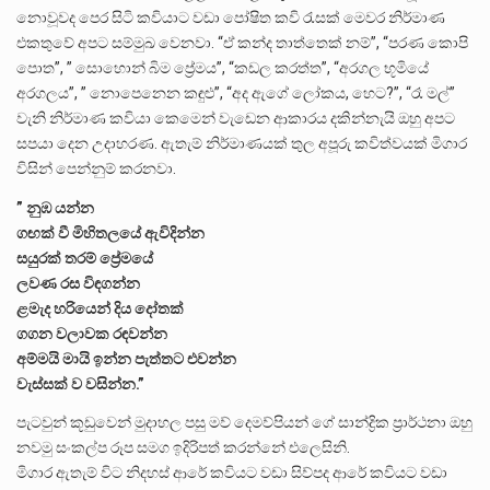
නොවූවද පෙර සිටි කවියාට වඩා පෝෂිත කවි රැසක් මෙවර නිර්මාණ
එකතුවේ අපට සම්මුඛ වෙනවා. “ඒ කන්ද තාත්තෙක් නම්”, “පරණ කොපි
පොත”, ” සොහොන් බිම ප්‍රේමය”, “කඩල කරත්ත”, “අරගල භූමියේ
අරගලය”, ” නොපෙනෙන කඳුළු”, “අද ඇගේ ලෝකය, හෙට?”, “රෑ මල්”
වැනි නිර්මාණ කවියා කෙමෙන් වැඩෙන ආකාරය දකින්නැයි ඔහු අපට
සපයා දෙන උදාහරණ. ඇතැම් නිර්මාණයක් තුල අපූරු කවිත්වයක් මිගාර
විසින් පෙන්නුම් කරනවා.
” නුඹ යන්න
ගඟක් වී මිහිතලයේ ඇවිදින්න
සයුරක් තරම් ප්‍රේමයේ
ලවණ රස විඳගන්න
ළමැද හරියෙන් දිය දෝතක්
ගගන වලාවක රඳවන්න
අම්මයි මායි ඉන්න පැත්තට එවන්න
වැස්සක් ව වසින්න.”
පැටවුන් කූඩුවෙන් මුදාහල පසු මව් දෙමව්පියන් ගේ සාන්ද්‍රික ප්‍රාර්ථනා ඔහු
නවමු සංකල්ප රූප සමග ඉදිරිපත් කරන්නේ එලෙසිනි.
මිගාර ඇතැම් විට නිදහස් ආරේ කවියට වඩා සිව්පද ආරේ කවියට වඩා