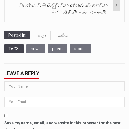
වවිනියාව මාමඩුව වනාන්තරයට තෙවන
වරටත් ගිණි තබා වනසයි..
Posted in:
කලා
කවිය
TAGS:
news
poem
stories
LEAVE A REPLY
Save my name, email, and website in this browser for the next