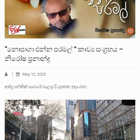
“නොපාගා එන්න පරමල් ” කාව්‍ය සංග්‍රහය –
නිරෝෂ ප්‍රනාන්දු
May 12, 2023
අත්ලාන්තික් සාගරේ මැද පුංචි දූපතක ඉඳගෙන…