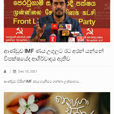
ආණ්ඩුව IMF ණය උගුලට රට අරන් යන්නේ
විපක්ෂයේද ආශිර්වාදය ඇතිව
Dec 13, 2021
ආණ්ඩුව විසින් IMF ණය ගැනීමට ගන්නා උත්සාහය…