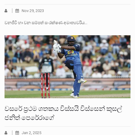
Nov 29, 2023
වනජීවී හා වන සම්පත් සංරක්ෂණ අමාත්‍යවරිය…
වසරේ ප්‍රථම ශතකය විස්සයි විස්සෙන් කුසල්
ජනිත් පෙරේරාගේ
Jan 2, 2025