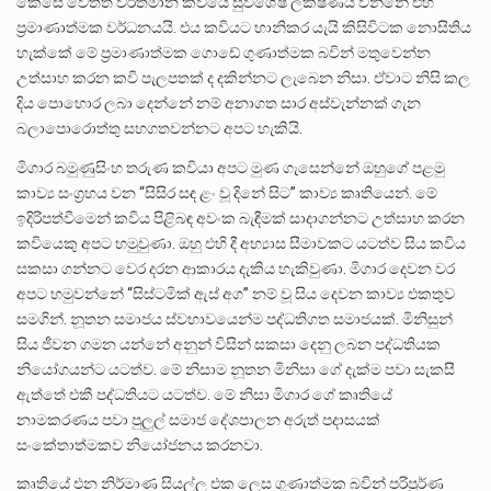
කෙසේ වෙතත් වර්තමාන කවියේ සුවිශේෂ ලක්ෂණය වන්නේ එහි
ප්‍රමාණාත්මක වර්ධනයයි. එය කවියට හානිකර යැයි කිසිවිටක නොසිතිය
හැක්කේ මේ ප්‍රමාණාත්මක ගොඩේ ගුණාත්මක බවින් මතුවෙන්න
උත්සාහ කරන කවි පැලපතක් ද දකින්නට ලැබෙන නිසා. ඒවාට නිසි කල
දිය පොහොර ලබා දෙන්නේ නම් අනාගත සාර අස්වැන්නක් ගැන
බලාපොරොත්තු සහගතවන්නට අපට හැකියි.
මිගාර බමුණුසිංහ තරුණ කවියා අපට මුණ ගැසෙන්නේ ඔහුගේ පළමු
කාව්‍ය සංග්‍රහය වන “සිසිර සඳ ළං වූ දිනේ සිට” කාව්‍ය කෘතියෙන්. මේ
ඉදිරිපත්වීමෙන් කවිය පිළිබඳ අවංක බැඳීමක් සාදාගන්නට උත්සාහ කරන
කවියෙකු අපට හමුවුණා. ඔහු එහි දී අභ්‍යාස සීමාවකට යටත්ව සිය කවිය
සකසා ගන්නට වෙර දරන ආකාරය දැකිය හැකිවුණා. මිගාර දෙවන වර
අපට හමුවන්නේ “සිස්ටමික් ඇස් අග” නම් වූ සිය දෙවන කාව්‍ය එකතුව
සමගින්. නූතන සමාජය ස්වභාවයෙන්ම පද්ධතිගත සමාජයක්. මිනිසුන්
සිය ජීවන ගමන යන්නේ අනුන් විසින් සකසා දෙනු ලබන පද්ධතියක
නියෝගයන්ට යටත්ව. මේ නිසාම නූතන මිනිසා ගේ දැක්ම පවා සැකසී
ඇත්තේ එකී පද්ධතියට යටත්ව. මේ නිසා මිගාර ගේ කෘතියේ
නාමකරණය පවා පුලුල් සමාජ දේශපාලන අරුත් පදාසයක්
සංකේතාත්මකව නියෝජනය කරනවා.
කෘතියේ එන නිර්මාණ සියල්ල එක ලෙස ගුණාත්මක බවින් පරිපූර්ණ