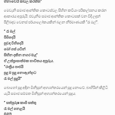
හිනාවෙයි කඩල කරත්ත”
මෙවැනි සමාජ ආන්තික කොටස්වල සිහින කවියා පරිකල්පනය කරන
ආකාරය අපූරුයි. එවැනිම සමාජ ආන්තික කොටසක් වන වීදි ලඳුන්
පිලිබඳව වෙනස් පර්යාලෝකයකින් බලන නිර්මාණයකි “රෑ මල්”.
” රෑ මල්
පිබිදෙයි
සුවඳ විහිදෙයි
බෝ ගස් යටින්
සිහින දකින නගර මැද”
ඒ උත්ප්‍රාසාත්මක භාවිතය අපූරුය.
“රාත්‍රිය පාළුයි
සුදු ම සුදු නොඇන්දාට
රෑ මල් සුදුයි”
බොහෝ සුදු අඳින මිනිසුන් අභ්‍යන්තරයෙන් සුදු නොවේ. බාහිරින් කිළිටි
යැයි සමාජ සම්මත මිනිසුන් අභ්‍යන්තරයෙන් සුදුය.
” සත්පුරුෂ කෘමි සත්තු
රෑ මල් නෙළයි
සිඹියි