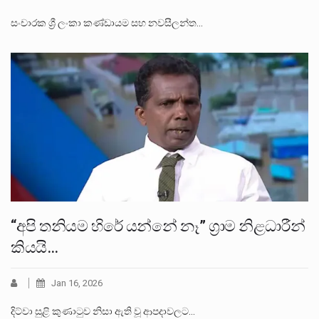
සංචාරක ශ්‍රී ලංකා කණ්ඩායම සහ නවසීලන්ත…
“අපි තනියම හිරේ යන්නේ නෑ” ග්‍රාම නිළධාරීන්
කියයි…
Jan 16, 2026
දිට්වා සුළි කුණාටුව නිසා ඇති වූ ආපදාවලට…