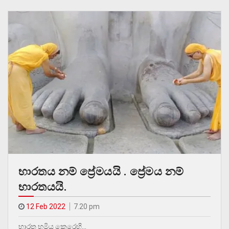
භාරතය නම් ප්‍රේමයයි . ප්‍රේමය නම්
භාරතයයි.
12 Feb 2022
7.20 pm
භාරත භූමිය කෙරෙහි…