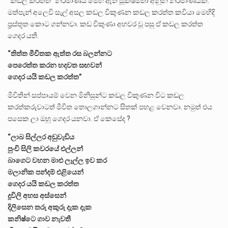
“කඩල කරත්ත” නිර්මාණය මෙහි ඇති සූක්ෂමතා අනූන නිර්මාණයක්.
මත්පැන් අලෙවි සැල් අසල කඩල විකුණන කඩල කරත්ත කවියා මෙහිදි
ප්‍රස්තූත කොට ගන්නවා. කඩ විකුණා අහවර වූ පසු ඒ කඩල කරත්ත
ගෙදර යති.
“තිත්ත මීවිතක ඇත්ත රස බලන්නට
පෙරෙත්ත කරන හදවත සඟවන්
ගෙදර යයි කඩල කරත්ත”
මීවිතින් සප්පායම් වෙන මිනිසුන්ට කඩල විකුණන විට කඩල
කරත්කරුවාටත් මීවිත තොලගාන්නට සිතක් පහළ වෙනවා. නමුත් එය
පසෙක ලා ඔහු ගෙදර යනවා. ඒ කෙසේද ?
“ලාබ සිල්ලර අඩුවැඩිය
පුංචි සිලි කවරයේ එල්ලන්
බාගෙට වහන මාළු ලෑල්ල ඉව කර
මලානික පන්දම් එළියෙන්
ගෙදර යයි කඩල කරත්ත
දූවිලි අහස අස්සෙන්
දිලිසෙන තරු අකුරු දැක දැක
කනිෂ්ටෙ ගාව නැවතී