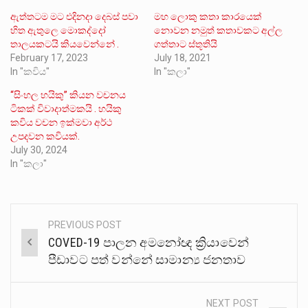
ඇත්තටම මට එදිනදා දෙබස් පවා
මහ ලොකු කතා කාරයෙක්
හිත ඇතුලෙ මොකද්දෝ
නොවන නමුත් කතාවකට අල්ල
තාලයකටයි කියවෙන්නේ .
ගත්තාට ස්තූතියි
February 17, 2023
July 18, 2021
In "කවිය"
In "කලා"
“සිංහල හයිකු” කියන වචනය
ටිකක් විවාදාත්මකයි . හයිකු
කවිය වචන ඉක්මවා අර්ථ
උපදවන කවියක්.
July 30, 2024
In "කලා"
PREVIOUS POST
Post
COVED-19 පාලන අමනෝඥ ක්‍රියාවෙන්
navigation
පීඩාවට පත් වන්නේ සාමාන්‍ය ජනතාව
NEXT POST