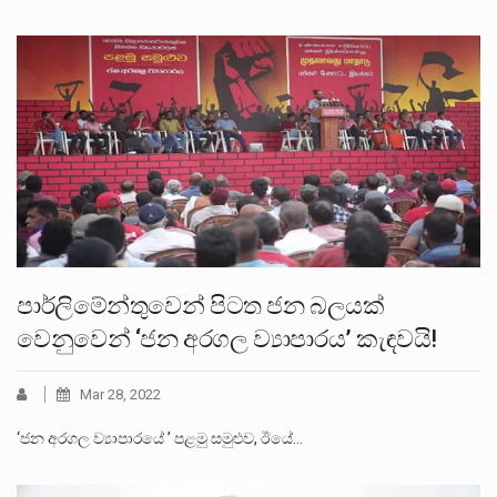
පාර්ලිමේන්තුවෙන් පිටත ජන බලයක්
වෙනුවෙන් ‘ජන අරගල ව්‍යාපාරය’ කැඳවයි!
Mar 28, 2022
‘ජන අරගල ව්‍යාපාරයේ ’ පළමු සමුළුව, ඊයේ…