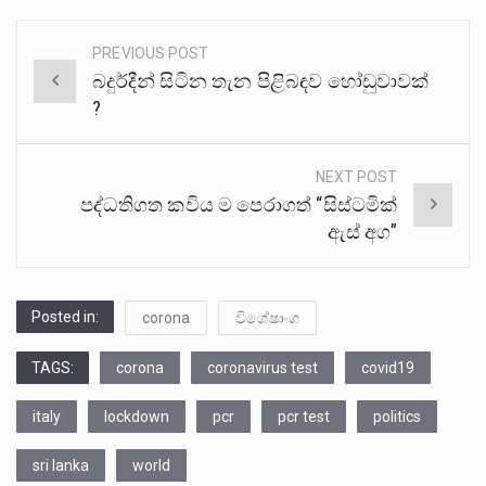
PREVIOUS POST
Post
බදුර්දීන් සිටින තැන පිළිබඳව හෝඩුවාවක්
navigation
?
NEXT POST
පද්ධතිගත කවිය ම පෙරාගත් “සිස්ටමික්
ඇස් අග”
Posted in:
corona
විශේෂාංග
TAGS:
corona
coronavirus test
covid19
italy
lockdown
pcr
pcr test
politics
sri lanka
world