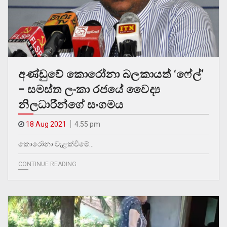
අණ්ඩුවේ කොරෝනා බලකායත් ‘ෆේල්’
– සමස්ත ලංකා රජයේ වෛද්‍ය
නිලධාරීන්ගේ සංගමය
18 Aug 2021
4.55 pm
කොරෝනා වැළක්වීමේ…
CONTINUE READING