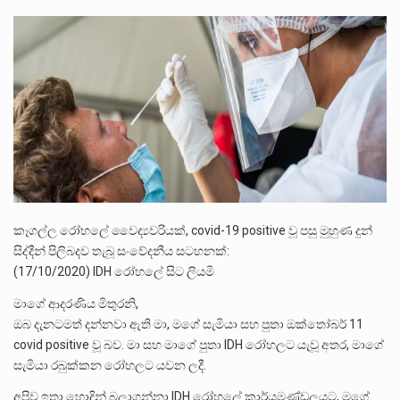
ලාල් කාන්ත ඇමතිවරයා අධිකරණ විනිශ්චයකාරවරුන්ගේ විශ්‍රාම යෑමේ වයස සම්බන්ධයෙන් නිහඬව සිටින ලෙස තමාට දැනුම් දුන්…
2011 වසරේදී දේශපාලන හා මානව හිමිකම් ක්‍රියාකාරීන් වන ලලිත්කුමාර් වීරරාජ් සහ කුගන් මුරුගානන්දන් යාපනයේදී අතුරුදන්…
ගොවියන්ගේ ප්‍රශ්න, ධීවරයන්ගේ ප්‍රශ්න, සෞඛය ප්‍රශ්න, වැටු ප්‍ර්ශ්න, රැකියා විරහිත ප්‍රශ්න මේ සියලු ප්‍රශ්නවලට තනි…
කෑගල්ල රෝහලේ වෛද්‍යවරියක්, covid-19 positive වූ පසු මුහුණ දුන්
සිද්දීන් පිලිබදව තැබූ සංවේදනීය සටහනක්:
(17/10/2020) IDH රෝහලේ සිට ලියමි
මාගේ ආදරණිය මිතුරනි,
ඔබ දැනටමත් දන්නවා ඇති මා, මගේ සැමියා සහ පුතා ඔක්තෝබර් 11
covid positive වූ බව. මා සහ මාගේ පුතා IDH රෝහලට යැවූ අතර, මාගේ
සැමියා රබුක්කන රෝහලට යවන ලදී.
අපිව ඉතා හොදින් බලාගන්නා IDH රෝහලේ කාර්යමණ්ඩලයට, මගේ