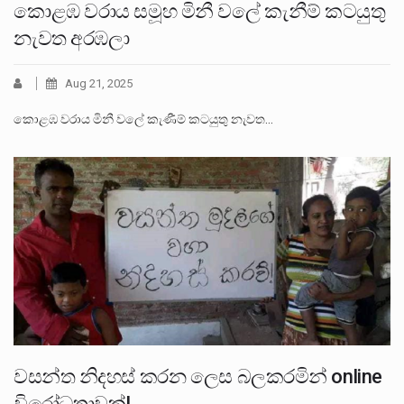
කොළඹ වරාය සමූහ මිනී වලේ කැනීම් කටයුතු
නැවත අරඹලා
Aug 21, 2025
කොළඹ වරාය මිනී වලේ කැණීම් කටයුතු නැවත…
වසන්ත නිදහස් කරන ලෙස බලකරමින් online
විරෝධතාවක්!