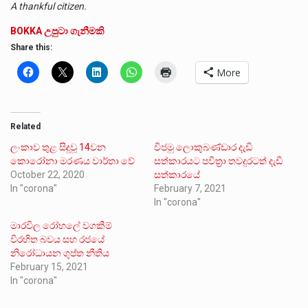
A thankful citizen.
BOKKA උපුටා ගැනීමකි
Share this:
More
Related
ලංකාව තුළ සිදුවූ 14වන
විජමු ලොකුබණ්ඩාර දැඩි
කොරෝනා මරණය වාර්තා වේ
සත්කාරයට පවිත්‍රා තවදුරටත් දැඩි
October 22, 2020
සත්කාරයේ
In "corona"
February 7, 2021
In "corona"
මාරවිල රෝහලේ වගකීම්
විරහිත බවය සහ රජයේ
නිරෝධායන ගුප්ත නීතිය
February 15, 2021
In "corona"