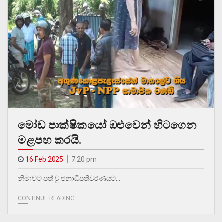
මෝඩ පාක්ෂිකයෝ ඔළුවෙන් හිටගෙන
මළපහ කරයි.
16 Feb 2025
7.20 pm
නිමාවට පත් වූ ජනාධිපතිවරණයට…
CONTINUE READING