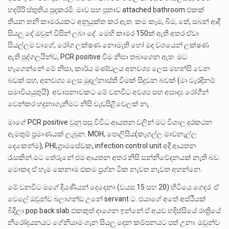
හදපිරි ස්තුතිය පුදකරමි. මාව සහ පුතාව attached bathroom එකක්
තියන තනි කාමරයකට අනුයුක්ත කර ඇත. කම කෑම, බීම, තේ, සබන් ආදී
සියලු දේ ඔවුන් විසින් ලබා දේ. මෙහි කාමර 150ක් ඇති අතර ඒවා
සියල්ලම වාගේ, රෝග ලක්ෂණ නොමැති හෝ මද වශයෙන් ලක්ෂණ
ඇති පුද්ගලයින්ව, PCR positive වීම නිසා තබාගෙන ඇත. මට
හැගෙන්නේ මේ නිසා, කාර්ය මණ්ඩලය අනවශ්‍ය ලෙස මහන්සි වෙන
බවක් සහ, අනවශ්‍ය ලෙස මුදල්නාස්ති වීමක් සිදුවන බවක් (මා වැරදිනම්
සමාවියයුතුයි). අවාසනාවකට මේ වනවිට අවශ්‍ය සහ අසාද්‍ය රෝගීන්
වෙන්කර හදුනාගැනීමට නිසි වැඩපිළිවෙලක් නැ .
මාගේ PCR positive වුනු පසු විවිධ ආයතන වලින් මට විශාල දුරකථන
ඇමතුම් ප්‍රමාණයක් ලැබුන. MOH, පොලිසිය(කෑගල්ල මාවනැල්ල
දෙකෙන්ම), PHI,ග්‍රාමසේවක, infection control unit අදී ආයතන
රැසකින්.මට තේරුනේ එම ආයතන අතර නිසි සන්නිවේදනයක් නැති බව.
මොකද ඒ හැම කෙනාම එකම ප්‍රශ්න ටික නැවත නැවත අහන්නෙ.
මේ වනවිට මගේ දියණියන් දෙදෙනා (වයස 15 සහ 20) හිටියෙ ගෙදර. ඒ
වෙලේ ඔවුන්ව බලාගන්ඩ උනේ servant ට. එයාගේ අතේ අස්ථියක්
බිදිලා pop back slab එකකුත් දාගෙන ඉන්නේ.ඒ අයව හදිස්සියේ රාත්‍රියේ
නිරෝදයනයට ගේනියාම ගැන සියලු දෙන කම්පනයට පත් උනා. ඔවුන්ව