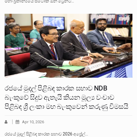
මහා බ්‍රිතාන්‍යයේ ස්ටොක් ඔන් ට්‍රෙන්ට්…
රජයේ මුදල් පිළිබඳ කාරක සභාව NDB
බැංකුවේ සිදුව ඇතැයි කියන මූල්‍ය වංචාව
පිළිබඳ ශ්‍රී ලංකා මහ බැංකුවෙන් කරුණු විමසයි
Apr 10, 2026
රජයේ මුදල් පිළිබඳ කාරක සභාව 2026 අප්‍රේල්…