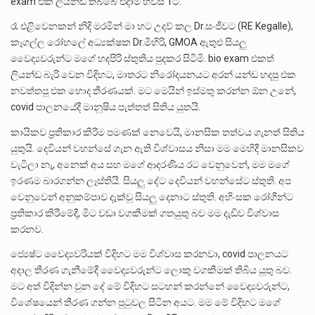
exam එක ලියන්ඩ තිබ්බෙ එදාම හවස 1ට.
රෑ එළිවෙනකන් නිදි මරමින් මා හට උදව් කල Dr.සංජීවට (RE Kegalle),
කෑගල්ල රෝහලේ අධ්‍යක්ෂක Dr.මිහිරි, GMOA ඇතුළු සියලු
වෛද්‍යවරුන්ට මගේ හදපිරි ස්තුතිය පුදකර සිටිමි. bio exam එකත්
ලියන්ඩ බැරි වෙන විදිහට, මාතරට නිරෝදයනයට අරන් යන්ඩ හදපු එක
නවත්තපු එක හොද තීරණයක්. මට මෙයින් ඉස්මතු කරන්න ඕන උනේ,
covid පාලනයේදී මානුෂිය පැත්තත් සිතිය යුතයි.
කායිකව ප්‍රතිකාර කිරීම පමණක් නෙවෙයි, මානසික තත්වය ගැනත් සිතිය
යුතුයි. දෙවියන් වහන්සේ ගැන ඇති විශ්වාසය නිසා මම මෙහිදී මානසිකව
වැටිලා නැ, අනෙක් අය සහ මගේ ආදරණිය රට වෙනුවෙන්, මම මගේ
ඉරණම බාරගන්න ලෑස්තියි. සියලු දේට දෙවියන් වහන්සේට ස්තුති. අප
වෙනුවෙන් අනුකම්පාව දැක්වූ සියලු දෙනාට ස්තුති. අහිංසක රෝගීන්ට
ප්‍රතිකාර කිරීමේදී, මිට වඩා වගකීමක් ගතයුතු බව මම දැඩිව විශ්වාස
කරනව.
ජ්‍යෙෂ්ට වෛද්‍යවරියක් විදිහට මම විශ්වාස කරනවා, covid පාලනයට
අදාල තීරණ ගැනීමේදී වෛද්‍යවරුන්ට ලොකු වගකීමක් තිබිය යුතු බව.
මට අත් විදින්න වුන දේ මේ විදිහට සටහන් කරන්නේ වෛද්‍යවරුන්ට,
විශේෂයෙන් තීරණ ගන්න පුටුවල සිටින අයට. මම මේ විදිහට මගේ