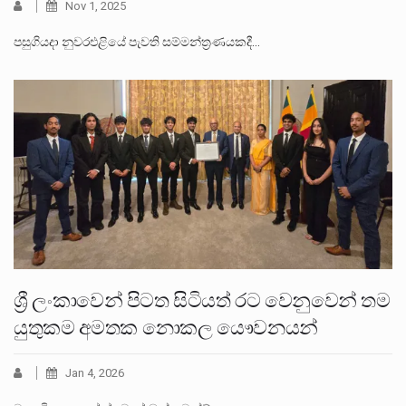
Nov 1, 2025
පසුගියදා නුවරඑළියේ පැවති සම්මන්ත්‍රණයකදී…
ශ්‍රී ලංකාවෙන් පිටත සිටියත් රට වෙනුවෙන් තම
යුතුකම අමතක නොකල යෞවනයන්
Jan 4, 2026