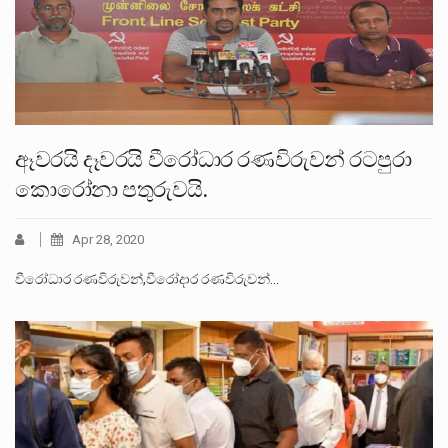
ඈවරයි දෑවරයි වීරෝධාර රණවිරුවන් රටපුරා
කොරෝනා පතුරුවයි.
Apr 28, 2020
වීරෝධාර රණවිරුවන්,වීරෝදාර රණවිරුවන්…