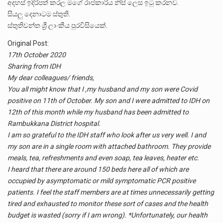
අදහස් ඉදිරිපත් කරල මගේ රාජකාරිය නිසි ලෙස ඉටු කරනව.
සියලු දෙනාටම ස්තුති.
ස්තුතිවන්ත ශ්‍රී ලාංකීය පුරවිසියෙක්.
Original Post:
17th October 2020
Sharing from IDH
My dear colleagues/ friends,
You all might know that I ,my husband and my son were Covid
positive on 11th of October. My son and I were admitted to IDH on
12th of this month while my husband has been admitted to
Rambukkana District hospital.
I am so grateful to the IDH staff who look after us very well. I and
my son are in a single room with attached bathroom. They provide
meals, tea, refreshments and even soap, tea leaves, heater etc.
I heard that there are around 150 beds here all of which are
occupied by asymptomatic or mild symptomatic PCR positive
patients. I feel the staff members are at times unnecessarily getting
tired and exhausted to monitor these sort of cases and the health
budget is wasted (sorry if I am wrong). *Unfortunately, our health