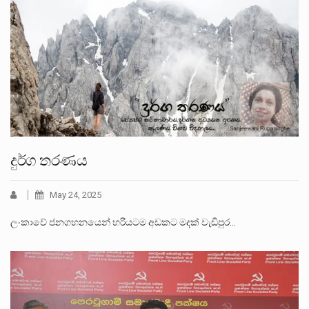
දුර්ග තරණය
May 24, 2025
ලංකාවේ ජනගහනයෙන් හරියටම අඩකට මදක් වැඩිපුර…