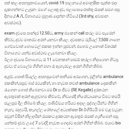
පත් කල අපහසුතාවයෙන්, covid-19 පාලනයේ අමානුෂික පැත්ත එදා
දැකගන්නට ලැබුන. මගේ ලොකු දුව, බලාපොරොත්තු රැසක් සමග පසු
දිනයේ A /L විභාගයට මුහුණ දෙන්න හිටියේ (3rd shy, අවසාන
අවස්ථාව).
exam දවසෙ පාන්දර 12.50ට, army එකෙන් call කරල මට සැරෙන්
කිව්ව, දුවව මාතරට අරන් යනවා කියල. දවසකට රුපියල් 7,500 ගානෙ
ගෙව්වොත් හොටෙල් එකක ඉන්න පුළුවන්; එහෙම උනොත් විතරක්
විභාගෙට යන්ඩ අවස්ථාව ලැබෙනවා කියල.
ඊලග දවසෙ විභාගෙට, රෑ 11 වෙනකන් පාඩම් කරලා නිදාගෙන හිටපු
දුවව; ඒ වෙලේම ගිහින් මහා රෑ ඇහැරවල අරන් ගිහින් තිබ්බ.
ඇදුම්, පොත් සියල්ල අපහසුවෙන් තනියම අරගෙන, මුලින්ම ambulance
එකකින්,පසුව බස් රථයකින්, හා නැවත තවත් ambulance දෙකකින්
රැගෙන ගොස් තිබෙනවා.මම Dr.සංජීවට (RE Kegalle) දුරකථන
ඇමතුමක් අරන් ඇහුවහම කිව්වේ, නිවසේදී නිරෝධායනය වීමට තමයි
සැලසුම දීල තිබ්බේ කියල. පණිවිඩය හරියට අදාල පුද්ගලයින්ට ගිහින්
නැහැ. ඔහුටයි, කෑගල්ල රෝහලේ අධ්‍යක්ෂක Dr.මිහිරිටයි මම වැඳ වැටුන.
ඔවුන් විසින් නිලදාරීන් රැසකට දුරකථන ඇමතුම් රැසක් ගැනීමෙන් පසු
යන්තම් දුවව උදේ 7 වෙද්දි නැවත ගෙදරට අරන් ගිහින් තිබ්බ. එයාට bio