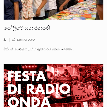
පෝලිමේ යන ජනපති
Sep 23, 2022
මීඩියත් පෝලිමේ ඉන්න ඇති ආරක්ෂකයො ඉන්න…