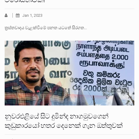
Jan 1, 2023
ත්‍රස්තවාදය වැළක්වීමේ පනත යටතේ සිරගත…
නුවරඑළියේ සිට දුමින්ද නාගමුවගෙන්
කුඩුකාරයෝ හතර දෙනෙක් ගැන ඔත්තුවක්