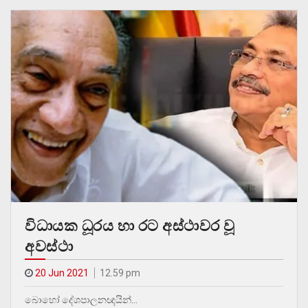
විධායක ධූරය හා රට අස්ථාවර වූ
අවස්ථා
20 Jun 2021
12.59 pm
බොහෝ දේශපාලනඥයින්…