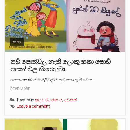
කලා
තඩි පොත්වල නැති ලොකු කතා පොඩි
පොත් වල තියෙනවා.
පොත පත කියවීම පිළිබඳව විසල් කතා ඇති වෙන…
READ MORE
Posted in
කලා
,
විශේෂාංග
,
වෙනත්
Leave a comment