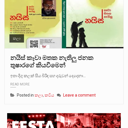
කලා
නයිස් කෑවා මතක නැතිලු ජනක
තුෂාරගේ කියවීමෙන්
ඉතා දිගු කලක් සිය බිරිඳ සහ දරුවන් දෙදෙනා…
READ MORE
Posted in
කලා
,
කවිය
Leave a comment