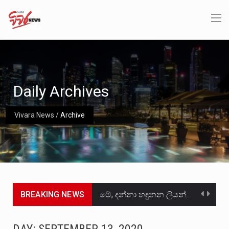
Daily Archives
Vivara News
/
Archive
BREAKING NEWS
මේ, දන්නා හඳුනන ලියන්නකුගේ නන්නාඳුනන අඩවියක සැරිසරා ලද ආස්වාදනීය මොහොතක සිංහාවලෝකනයකි .කෙටි කවියක දිගු බර…
වත්මන් ආණ්ඩුවේ ප්‍රධාන පාර්ශවකරුවා වන ජනතා විමුක්ති පෙරමුණේ කාලයක පටන් තිබුණු ප්‍රධාන සටන් පාඨයක් වූවේ…