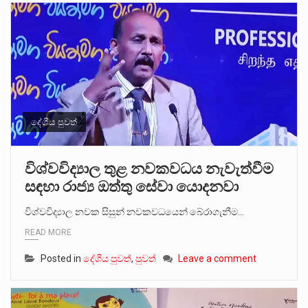
දේශීය පුවත්
විශ්වවිද්‍යාල තුළ නවකවධය නැවැත්වීම
සඳහා රාජ්‍ය ඔත්තු සේවා යොදනවා
විශ්වවිද්‍යාල නවක සිසුන් නවකවධයෙන් බේරාගැනීම…
READ MORE
Posted in
දේශීය පුවත්
,
පුවත්
Leave a comment