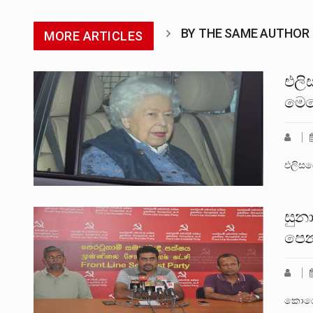
BY THE SAME AUTHOR
MORE ARTICLES
එලි
මෙහ
එලිසබ
සුන
පෙන
කොරෝන