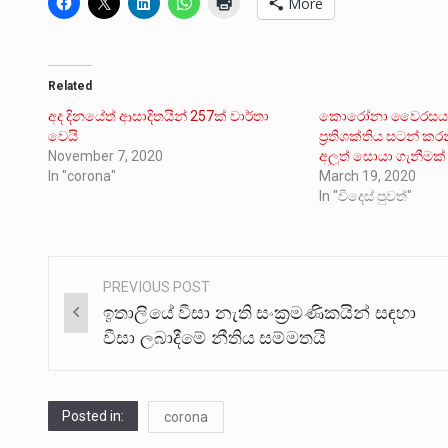
More
Related
අද දිනයේත් ආසාදිතයින් 257ක් වාර්තා
කොරෝනා වෛරසය ස
වෙයි
ප්‍රතිශක්තිය සටන් 
November 7, 2020
අලුත් සොයා ගැනීමක්
In "corona"
March 19, 2020
In "විදෙස් පුවත්"
PREVIOUS POST
Post
ඉතාලියේ වීසා නැති සංක‍්‍රමණිකයින් සඳහා
navigation
වීසා ලබාදීමේ නීතිය සම්මතයි
Posted in:
corona