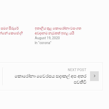
මග සිරුරේ
ඉතාලිය තුළ කොරෝනා වසංගත
කරන්නේ කෙසේ ද?
අවදානම නැවතත් ඉහළ යයි
August 19, 2020
In "corona"
NEXT POST
කොරෝනා වෛරසය සදාකල් අප අතර
පවතීවි