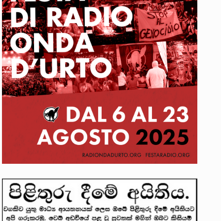
. ඒ…
වක්…
 සිටින ලෙස තමාට දැනුම් දුන්…
ත්‍රිපුද්ගල මහාධිකරණය විසින්…
ාවලෝකනයකි .කෙටි කවියක දිගු බර…
ාන සටන් පාඨයක් වූවේ…