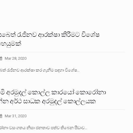
සබෙත් රැජිනව ආරක්ෂා කිරීමට විශේෂ
ෙයුමක්
Mar 28, 2020
ෙත් රැජිනව ආරක්ෂා කර ගැනීම සඳහා විශේෂ…
ාමි අරමුදල් කොල්ල කාරයෝ කොරෝනා
්න අර්ථ සාධක අරමුදල් කොල්ලයක
Mar 31, 2020
ා වසංගතය නිසා ජනතාව පත්ව තිබෙන පීඩාව…