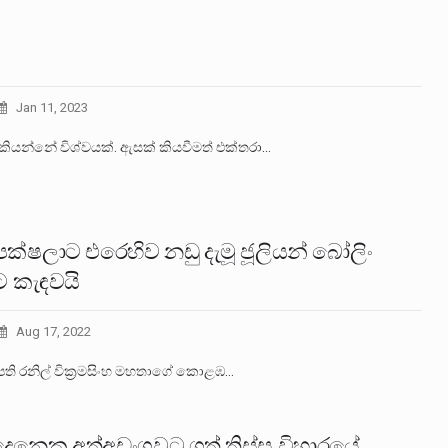
Jan 11, 2023
කියන්නේ විශ්වයක්. ඇසක් කියවීමත් එක්තරා…
පක්ෂලාට එරෙහිව නඩු දැමූ ජූලියන් බෝලිං
ට කැඳවයි
Aug 17, 2022
පති රනිල් වික්‍රමසිංහ මහතාගේ කොළඹ…
දෙනෙකු අත්අඩංගුවට ගත් තිස්ස විහාරයේ