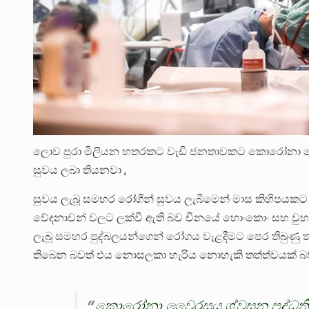
ලොව පුරා මිලියන හතරකට වැඩි ජනතාවකට කොරෝනා වෛ
සුවය ලබා තියනවා ,
සුවය ලැබූ සමහර රෝගීන් සුවය ලැබීමෙන් මාස කිහිපයකට 
වේදනාවන් වලට ලක්වී ඇති බව චීනයේ හොංකොං සහ වුහාන්
ලැබූ සමහර පුද්බලයන්ගෙන් රෝගය වැළදීමට පෙර තිබුණු ත
තිබෙන බවත් එය නොසලකා හැරිය නොහැකි තත්ත්වයක් බව
කොරෝනා වෛරසය ශ්වසන පද්ධති