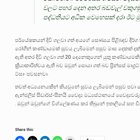
වලට පහර දෙන අතර බඩවැල් වකුගඩු
පද්ධතියට අධික වෙහෙසක් දරා ඊට මුහ
පර්යේෂකයන් දිවි ගලවා ගත් අයගේ සෞඛ්‍යය පිළිබඳව දීර
රෝගීන් කණ්ඩායමක් සුවය ලැබීමෙන් පසුව මාස ​​දෙකක් ද
ඇති අතර දිවි ගලවා ගත් 20 දෙනෙකුගෙන් යුතු කණ්ඩායම
ක්‍රියාකාරිත්වය ඇති බව ඔවුන් සොයා ගත් බව ප්‍රින්සස් ම
ට්සාං පවසනවා.
තවත් අධ්‍යයනයකින් කියවුනේ සුවය ලැබීමෙන් පසුව පවා ර
ඇන්ජලීස් සීඩාර්ස්-සීනයි වෛද්‍ය මධ්‍යස්ථානයේ වෛද්‍යවරුන
. ඔවුන් ඔවුන්ගේ විශ්ලේෂණය කර තිබුනේ ඉතාලියේ සහ ච
Share this: