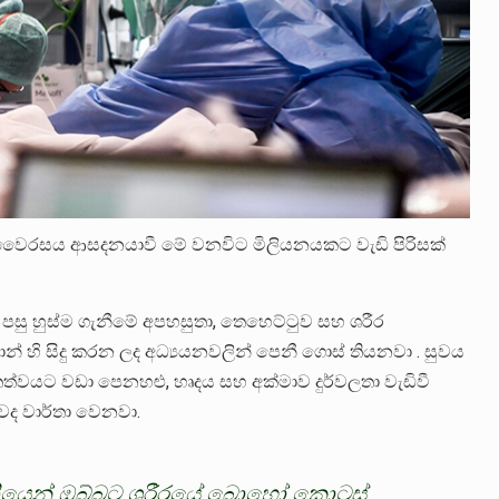
රසය ආසදනයාවී මේ වනවිට මිලියනයකට වැඩි පිරිසක්
පසු හුස්ම ගැනීමේ අපහසුතා, තෙහෙට්ටුව සහ ශරීර
 හි සිදු කරන ලද අධ්‍යයනවලින් පෙනී ගොස් තියනවා . සුවය
ත්වයට වඩා පෙනහළු, හෘදය සහ අක්මාව දුර්වලතා වැඩිවී
ද වාර්තා වෙනවා.
යෙන් ඔබ්බට ශරීරයේ බොහෝ කොටස්