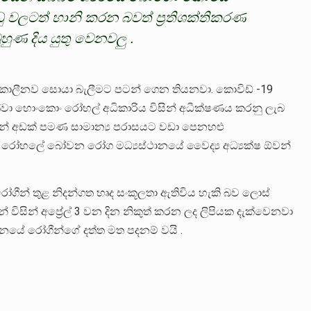
 වලටත් හානි කරන බවත් ප්‍රතිශක්තිකරණ
ුණ දිය යුතු වෙනවලු .
්ග කාලීනව සොයා බැලීමට පටන් ගෙන තියනවා. කොවිඩ් -19
ක්වා හොංකොං රෝහල් අධිකාරිය විසින් අධීක්ෂණය කරනු ලැබ
කින් අඩක් පමණ සාමාන්‍ය පරාසයට වඩා පෙනහළු
ාග්‍රට් රෝහලේ බෝවන රෝග මධ්‍යස්ථානයේ වෛද්‍ය අධ්‍යක්ෂ ඕවන්
ෝගීන් තුළ නිදන්ගත හෘද සංකූලතා ඇතිවිය හැකි බව ලොස්
් විසින් අප්‍රේල් 3 වන දින නිකුත් කරන ලද ලිපියක දැක්වෙනවා
ීනයේ රෝගීන්ගේ දත්ත මත පදනම් වයි .