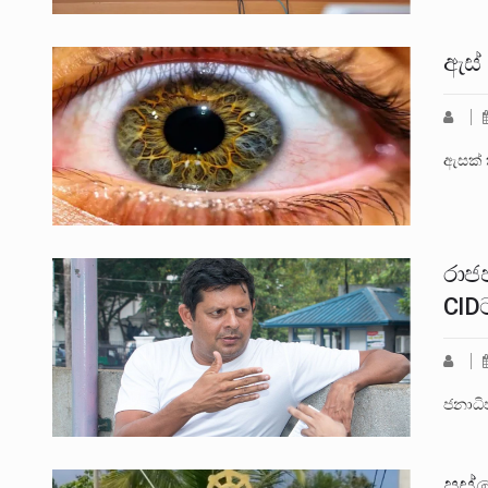
ඇස්
ඇසක් 
රාජ
CID
ජනාධි
පස්