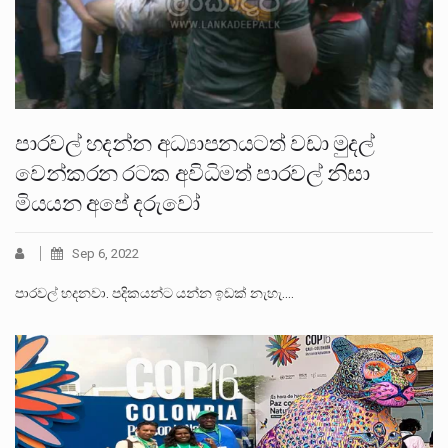
පාරවල් හදන්න අධ්‍යාපනයටත් වඩා මුදල්
වෙන්කරන රටක අවිධිමත් පාරවල් නිසා
මියයන අපේ දරුවෝ
Sep 6, 2022
පාරවල් හදනවා. පදිකයන්ට යන්න ඉඩක් නැහැ.…