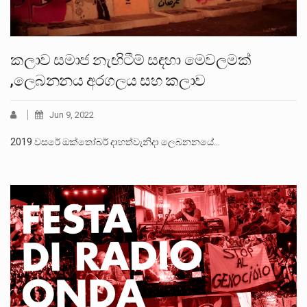
කලාව සමාජ නැඟිටීම් සඳහා මෙවලමක්
,ලෙබනනය අරගලය සහ කලාව
Jun 9, 2022
2019 ව‍සරේ ඔක්තෝබර් දාහත්වැනිදා ලෙබනනයේ…