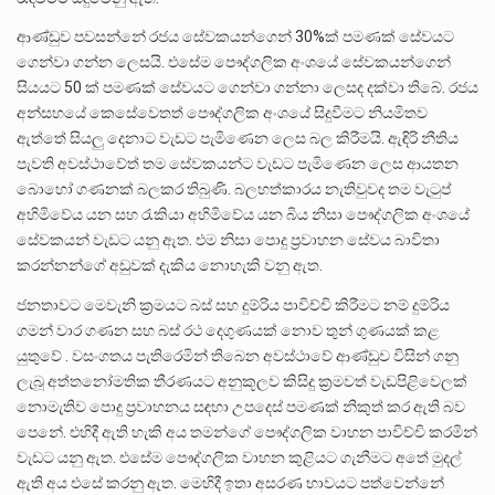
ආණ්ඩුව පවසන්නේ රජය සේවකයන්ගෙන් 30%ක් පමණක් සේවයට
ගෙන්වා ගන්න ලෙසයි. එසේම පෞද්ගලික අංශයේ සේවකයන්ගෙන්
සියයට 50 ක් පමණක් සේවයට ගෙන්වා ගන්නා ලෙසද දක්වා තිබේ. රජය
අන්සහයේ කෙසේවෙතත් පෞද්ගලික අංශයේ සිදුවීමට නියමිතව
ඇත්තේ සියලු දෙනාට වැඩට පැමිණෙන ලෙස බල කිරීමයි. ඇඳිරි නීතිය
පැවති අවස්ථාවේත් තම සේවකයන්ට වැඩට පැමිණෙන ලෙස ආයතන
බොහෝ ගණනක් බලකර තිබුණි. බලහත්කාරය නැතිවුවද තම වැටුප්
අහිමිවේය යන සහ රැකියා අහිමිවේය යන බිය නිසා පෞද්ගලික අංශයේ
සේවකයන් වැඩට යනු ඇත. එම නිසා පොදු ප්‍රවාහන සේවය බාවිතා
කරන්නන්ගේ අඩුවක් දැකිය නොහැකි වනු ඇත.
ජනතාවට මෙවැනි ක්‍රමයට බස් සහ දුම්රිය පාවිච්චි කිරීමට නම් දුම්රිය
ගමන් වාර ගණන සහ බස් රථ දෙගුණයක් නොව තුන් ගුණයක් කළ
යුතුවේ . වසංගතය පැතිරෙමින් තිබෙන අවස්ථාවේ ආණ්ඩුව විසින් ගනු
ලැබූ අත්තනෝමතික තීරණයට අනුකූලව කිසිදු ක්‍රමවත් වැඩපිළිවෙලක්
නොමැතිව පොදු ප්‍රවාහනය සඳහා උපදෙස් පමණක් නිකුත් කර ඇති බව
පෙනේ. එහිදී ඇති හැකි අය තමන්ගේ පෞද්ගලික වාහන පාවිච්චි කරමින්
වැඩට යනු ඇත. එසේම පෞද්ගලික වාහන කුළියට ගැනීමට අතේ මුදල්
ඇති අය එසේ කරනු ඇත. මෙහිදී ඉතා අසරණ භාවයට පත්වෙන්නේ