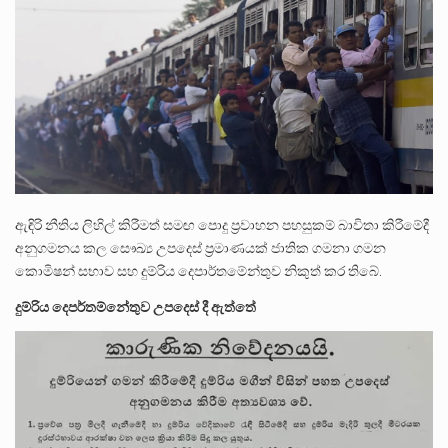
පසුගිය මැයි මස 31 දිනෙන් අවසන් වූ වසර තුළ ලොව පුරා විවිධ තනතුරු නාම වලින්…
මේ, දන්නා හඳුනන ලියන්නකුගේ නන්නාඳුනන අඩවියක සැරිසරා ලද ආස්වාදනීය මොහොතක සිංහාවලෝකනයකි .කෙටි කවියක දිගු බර…
වත්මන් ආණ්ඩුවේ ප්‍රධාන පාර්ශවකරුවා වන ජනතා විමුක්ති පෙරමුණේ කාලයක පටන් තිබුණු ප්‍රධාන සටන් පාඨයක් වූවේ…
ඇඳිරි නීතිය ලිහිල් කිරීමත් සමඟ පොදු ප්‍රවාහන පහසුකම් බාවිතා කිරීමේදී
අනුගමනය කල සෞඛ්‍ය උපදෙස් ප්‍රමාණයක් ජාතික ගමනා ගමන
කොමිෂන් සභාව සහ දුම්රිය දෙපාර්තමේන්තුව නිකුත් කර තිබේ.
දුම්රිය දෙපර්තම්නේතුව උපදෙස් දී ඇත්තේ