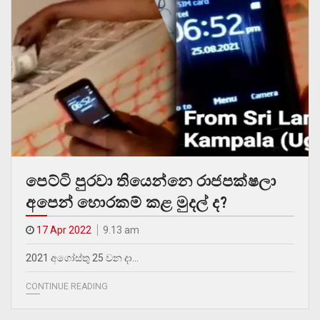
පෙට්ටි පුරවා තියෙන්නෙ රාජපක්ෂලා
අපෙන් හොරකම් කළ මුදල් ද?
17 Apr 2022
9.13 am
2021 අගෝස්තු 25 වන දා…
CONTINUE READING