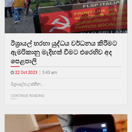
ඊශ්‍රායල් හරහා යුද්ධය වර්ධනය කිරීමට
ඇමරිකානු මැදිහත් වීමට එරෙහිව අද
පෙළපාලි
22 Oct 2023
3.43 am
ඊශ්‍රායල්ප ලස්තීන…
CONTINUE READING