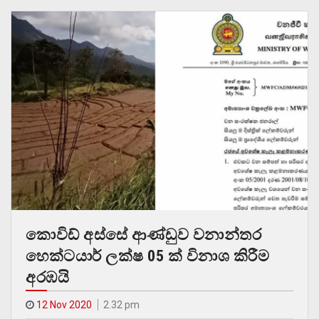
කොවිඩ් අස්සේ ආණ්ඩුව වනාන්තර
හෙක්ටයාර් ලක්ෂ 05 ක් විනාශ කිරීම
අරඹයි
12 Nov 2020
2.32 pm