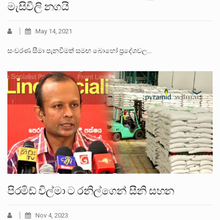
මැසිවිලි නගයි
May 14, 2021
සංචරණ සීමා පැනවීමත් සමඟ බොහෝ ප්‍රදේශවල…
පිරමිඩ් විල්මා ට රනිල්ගෙන් සීනි සහන
Nov 4, 2023