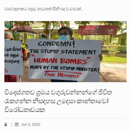
වසර තුනකට පසුව නැවතත් සීනි බදු වංචාවක්…
විදෙස්ගතව ශ්‍රමය වගුරුවන්නන්ගේ ජිවිත
රැකගන්න නිසදහස උදෙසා කාන්තාවෝ
විරෝධතාවයක
Jun 3, 2020