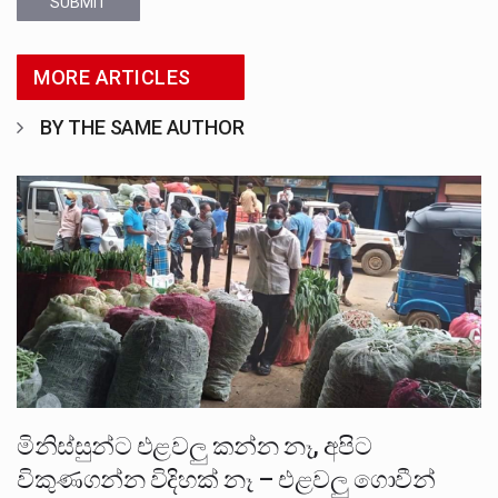
SUBMIT
MORE ARTICLES
BY THE SAME AUTHOR
මිනිස්සුන්ට එළවලු කන්න නෑ, අපිට
විකුණගන්න විදිහක් නෑ – එළවලු ගොවීන්