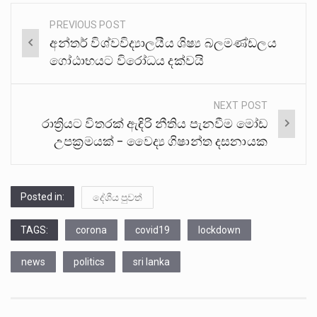
PREVIOUS POST
Post
අන්තර් විශ්වවිද්‍යාලයීය ශිෂ්‍ය බලමණ්ඩලය
navigation
ගෝඨාභයට විරෝධය දක්වයි
NEXT POST
රාත්‍රියට විතරක් ඇඳිරි නීතිය පැනවීම මෝඩ
උපක්‍රමයක් – වෛද්‍ය ගිෂාන්ත දසනායක
Posted in:
දේශීය පුවත්
TAGS:
corona
covid19
lockdown
news
politics
sri lanka