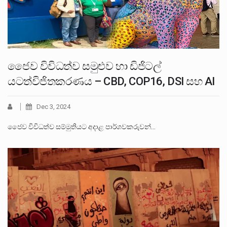
ජෛව විවිධත්ව සමුළුව හා ඩිජිටල්
යටත්විජිතකරණය – CBD, COP16, DSI සහ AI
Dec 3, 2024
ජෛව විවිධත්ව සම්මුතියට අදාළ පාර්ශවකරුවන්…