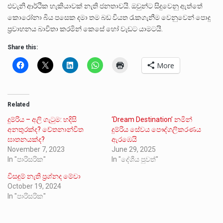
එවැනි ආර්ථික හැකියාවක් නැති ජනතාවයි. ඔවුන්ට සිදුවෙනු ඇත්තේ
කොරෝනා බිය පසෙක දමා තම බඩ වියත රැකගැනීම වෙනුවෙන් පොදු
ප්‍රවාහනය බාවිතා කරමින් කෙසේ හෝ වැඩට යාමටයි.
Share this:
More
Related
දුම්රිය – අලි ගැටුම: හදිසි
‘Dream Destination’ නමින්
අනතුරක්ද? චේතනාන්විත
දුම්රිය සේවය පෞද්ගලිකරණය
ඝාතනයක්ද?
ඇරඹෙයි
November 7, 2023
June 29, 2025
In "පාරිසරික"
In "දේශීය පුවත්"
විසඳුම් නැති ප්‍රශ්නද මේවා
October 19, 2024
In "පාරිසරික"