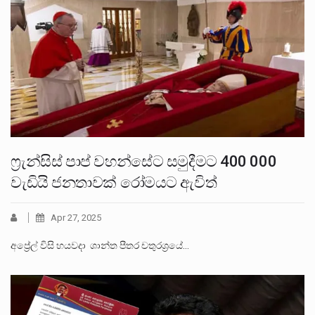
ෆ්‍රැන්සිස් පාප් වහන්සේට සමුදීමට 400 000
වැඩියි ජනතාවක් රෝමයට ඇවිත්
Apr 27, 2025
අප්‍රේල් විසි හයවදා ශාන්ත පීතර චතුරශ්‍රයේ…