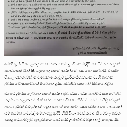
මෙහි ඇති සිනා උපදවන කාරණය නම් දුම්රියක මැදිරියක මීටරයක දුරක්
පවත්වාගනිමින් 50දෙනෙකු ගමන් කරන්නේ කෙසේද යන්නයි. එසේම
විශාල ජනතාවක් ගැවසෙන කොටුව දුම්රිය ස්ථානයක වැනි තැනක
දුම්රිය වේදිකාවේවත් මීටරයක දුරක් පවත්වාගෙන රැඳී සිටීමට බැරිය.
එසේම දුම්රිය මැදිරියක ගමන් කරන ප්‍රමාණය ගණනය කිරීම සහ මගීන්ට
කැස්ස සහ උණ පවතින්නේද යන්න පරික්ෂා කිරීමට යම් වැඩපිළිවෙලක්
අවශ්‍ය වුවත් එවැන්නක් ගැන සඳහන් නොවේ. කොරෝනා වසංගතයෙන්
යම් තරමකට මැඩලීමෙන් පසු ඇඳිරි නීති සීමා ඉවත්කර ඇති රටවල තවත්
පොදු ස්ථානවලට ඇතුළුවීමට පෙර ශරීර උෂ්ණත්ව මැන බැලීම සිදුකරයි.