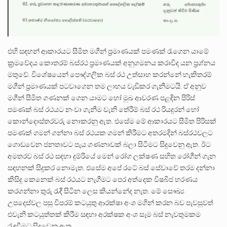
එහි සඳහන් ආකාරයට සීමිත මගීන් ප්‍රමාණයක් පමණක් රැගෙන යාමේ
ක්‍රමවේදය කොතරම් බස්රථ ප්‍රමාණයක් අනුගමනය කරාවිද යන ප්‍රශ්නය
මතුවේ. විශේෂයෙන් පෞද්ගලික බස් රථ උත්සාහ කරන්නේ හැකිතරම්
මගීන් ප්‍රමාණයක් පටවාගෙන තම ලාභය වැඩිකර ගැනීමටයි. ඒ අනුව
මගීන් සීමිත ගණනක් ගෙන යාමට හෝ මුඛ ආවරණ පළඳින පිරිස්
පමණක් බස් රථයට නංවා ගැනීම වැනි තේරීම් බස් රථ රියදුරන් හෝ
කොන්දොස්තරවරු නොකරනු ඇත. එසේම මේ ආකාරයට සීමිත පිරිසක්
පමණක් ගමන් ගන්නා බස් රථයක ගමන් කිරීමට අතරමදින් බස්රථවලට
ගොඩවෙන ජනතාවට පැය ගණනාවක් බලා සිටීමට සිදුවෙනු ඇත. ඊට
අමතරව බස් රථ සඳහා දුම්රියේ මෙන් රෝග ලක්ෂණ සහිත රෝගීන් ගැන
සඳහනක් සිදුකර නොමැත. එසේම අපේ රටේ බස් සේවාවේ තරම දන්නා
කිසිදු කෙනෙක් බස් රථයට නැගීමට පෙර අත්දෙක විෂබීජ හරණය
කරගන්නා තුරු රැඳී සිටින ලෙස කියන්නේද නැත. මේ සෞඛ්‍ය
උපදෙස්වල පසු විපරම් කටයුතු ආරක්ෂා අංශ මගින් කරන බව පැවසුවත්
එවැනි කටයුත්තක් කිරීම සඳහා අරක්ෂක අංශ සෑම බස් නැවතුමකම
රැඳවීමට සිදුවෙනු ඇත.