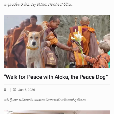
මැදපෙරදිග රැකියාවල නිරතවන්නන්ගේ ජීවිත…
“Walk for Peace with Aloka, the Peace Dog”
Jan 6, 2026
මේ ලියන සටහනට යොදන මාතෘකාව මොකක්ද කියන…