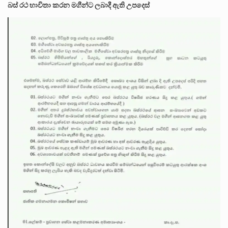
බස් රථ භාවිතා කරන මගීන්ට ලබාදී ඇති උපදෙස්