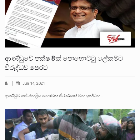
ආණ්ඩුවේ පක්ෂ 8ක් පොහොට්ටු ලේකම්ට
විරුද්ධව පෙරට
Jun 14, 2021
ආණ්ඩුව ගත් ජනප්‍රිය නොවන තීරණයක් වන ඉන්ධන…