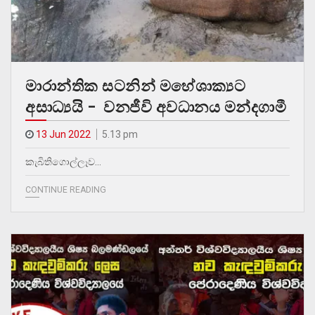
මාරාන්තික සටනින් මහේශාක්‍යට
අසාධ්‍යයි – වනජීවි අවධානය මන්දගාමී
13 Jun 2022
5.13 pm
කැබිතිගොල්ලෑව…
CONTINUE READING