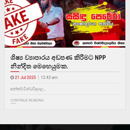
ශිෂ්‍ය ව්‍යාපාරය අඩපණ කිරීමට NPP
නින්දිත මෙහෙයුමක.
21 Jul 2025
12.43 am
අන්තර් විශ්වවිද්‍යාල…
CONTINUE READING