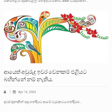
කෙහෙළිය රමුක්වැල්ල මහනුවර කෝටි 35ක වියදමකින්…
ආයෙත් අවුරුදු ඉවර වෙනකම් එළියට
බහින්නේ නම් නැතිය.
Apr 13, 2023
දවස් තුනකින් පසු හන්දියට ආවේ වැඩකටය.හන්දියම…