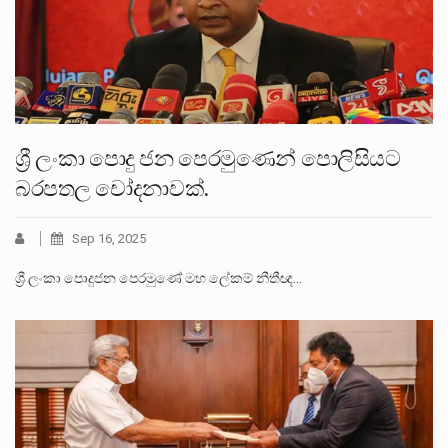
ශ්‍රී ලංකා පොදු ජන පෙරමුණෙන් පොලිසියට
බරපතල චෝදනාවක්.
Sep 16, 2025
ශ්‍රී ලංකා පොදුජන පෙරමුණේ මහ ලේකම් නීතීඥ…