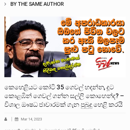
BY THE SAME AUTHOR
කෙහෙළියට කෝටි 35 ගෙවල් හදන්න, දූට
කොළඹින් ගෙවල් ගන්න සල්ලි කොහෙන්ද? –
විශාල ඖෂධ ජාවාරමක් ගැන පුබුදු හෙළි කරයි
Mar 14, 2023