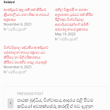
Related
ආණ්ඩුවේ කුලපති පත් කිරීමේ
රනිල් වික්‍රමසිංහ මහතා
ක්‍රියාවලියට මහා ශිෂ්‍ය සංගමයේ
අග්‍රාමාත්‍ය ධූරයට පත් කිරීම
අප්‍රසාදය
පිළිබඳව විශ්වවිද්‍යාල
November 6, 2021
ආචාර්යවරුන්ගේ සමිති
In "දේශීය පුවත්"
සම්මේලනයේ ප්‍රකාශය
May 19, 2022
In "දේශීය පුවත්"
විශ්වවිද්‍යාල පද්ධතිය ආණ්ඩුවේ
දේශපාලන න්‍යාය පත්‍රයට යට
කිරීමට හා මිලිටරීකරණය
කිරීමට එරෙහිව පෙළ ගැසෙමු!
November 6, 2021
In "දේශීය පුවත්"
PREVIOUS POST
Post
පාඨක බුද්ධිය, විශ්වාසය, ආදරය එළි පිටම
navigation
කවියෝ අවතක්සේරු කරද්දි ඒ බව දැනුන