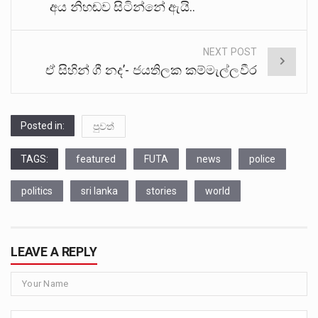
අය නිහඬව සිටින්නේ ඇයි..
NEXT POST
ඒ සිහින් ගී නද’- ජයතිලක කම්මැල්ලවීර
Posted in:
පුවත්
TAGS:
featured
FUTA
news
police
politics
sri lanka
stories
world
LEAVE A REPLY