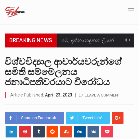
BREAKING NEWS
මේ, දන්නා හඳුනන ලියන්නකුගේ නන්නාඳුනන අඩවියක සැරිසරා ලද ආස්වාදනීය මොහොතක සිංහාවලෝකනයකි .කෙටි කවියක දිගු බර…
වත්මන් ආණ්ඩුවේ ප්‍රධාන පාර්ශවකරුවා වන ජනතා විමුක්ති පෙරමුණේ කාලයක පටන් තිබුණු ප්‍රධාන සටන් පාඨයක් වූවේ…
විශ්වවිද්‍යාල ආචාර්යවරුන්ගේ
සමිති සම්මේලනය
සංවිධානාත්මක අපරාධකරුවකු වන ලොකු පැටිගේ ප්‍රධාන වෙඩික්කරු බවට සැක කරන ගිං ගඟේ ගිල්වා මරා දමා…
ජනාධිපතිවරයාට විරෝධය
උපරිමාධිකරණ විනිශ්චයකාරවරුන්ගේ හා ඉන් පහළ විනිශ්චයකාරවරුන්ගේ විශ්‍රාම වයස දීර්ඝ කිරීම සඳහා සකස් කර ඇති විසිදෙවන…
Article Published:
April 23, 2023
LEAVE A COMMENT
බන්ධනාගාර රැදවියන් 1,021 දෙනෙකු ඉකුත් වසර පහක කාලය තුලදී (2020 ජනවාරි 01 සිට 2025 දෙසැම්බර්…
මහර බන්ධනාගාරයේ අද ඇතිවූ සිද්ධියෙන් තුවාල ලැබූ බව කියන රැඳවියන් ගණන ඉහළ ගොස් තිබේ. ඒ…
Share on Facebook
Tweet this!
අගෝස්තු මස දෙවන ඉරිදා ලිට් රූම් සූම් සංවාදය පැවැත්වෙන්නේ "කතා කරන මහ වැව" නම් නකතාවක්…