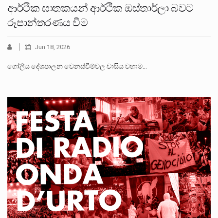
ආර්ථික ඝාතකයන් ආර්ථික ඔස්තාර්ලා බවට
රූපාන්තරණය වීම
Jun 18, 2026
ගෝලීය දේශපාලන වෙනස්වීම්වල වාසිය වහාම…