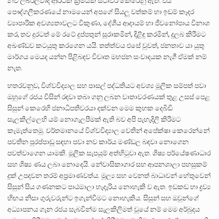
නව ලිබරල්වාදී ආර්ථික ක්‍රමයක් ස්ථාවර කෙරෙනු ඇත. එය
පෞද්ගලීකරණයේ නාමයෙන් අපගේ සියලු වත්කම් හා ඉඩම් කෑදර
ව්‍යාපාරික අවශ්‍යතාවලට විකුණා, දේශීය ආදායම් හා ජීවනෝපාය විනාශ
කර, තව දුරටත් මේ රටේ දුප්පතුන් සූරාකමින්, දිළිඳු කරමින්, දුලබ කිරීමට
අඛණ්ඩව කටයුතු කරගෙන යයි. තත්ත්වය එසේ වුවත්, ජනතාව යා යුතු
මාර්ගය මෙයද යන්න පිළිබඳව විවෘත මහජන සංවාදයක නැගී ඒමක් නම්
නැත.
හතරවනුව, විශ්වවිද්‍යාල සහ පාසල් පද්ධතියට අවශ්‍ය මූලික සම්පත් පවා
ඔහුගේ රජය විසින් රඳවා තබා ගනු ලබන වාතාවරණයක් තුළ උසස් පෙළ
සිසුන් කෙරෙහි ජනාධිපතිවරයා දක්වන මෙම කුහක දෙබිඩි
සැලකිල්ලෙහි යම් නොගැලපීමක් ඇති බව අපි පැහැදිලි කිරීමට
කැමැත්තෙමු. වර්තමානයේ විශ්වවිද්‍යාල වෙතින් අපේක්ෂා කෙරෙන්නේ
පවතින පුරප්පාඩු සඳහා පවා නව කාර්ය මණ්ඩල බඳවා නොගෙන
පවත්වාගෙන යාමකි. මූලික සැපයුම් අත්හිටුවා ඇත. ශිෂ්‍ය පර්යේෂණාධාර
සහ ශිෂ්‍ය ණය ලබා නොදෙයි. නේවාසිකාගාර සහ ආපනශාලා පහසුකම්
දුක් උපදවන තරම් අප්‍රමාණවත්ය. මූල්‍ය සහ වෙනත් බාධාවන් හේතුවෙන්
සිසුන් සිය ගණනකට පාඨමාලා හැදෑරිය නොහැකි ව ඇත. ඉඩකඩ හා ද්‍රව්‍ය
හිඟය නිසා ගුරුවරුන්ට ඉගැන්වීමට නොහැකිය. සිසුන් සහ ඔවුන්ගේ
අධ්‍යාපනය ගැන රජය සැබවින්ම සැලකිලිමත් වූයේ නම් මෙම අර්බුදය