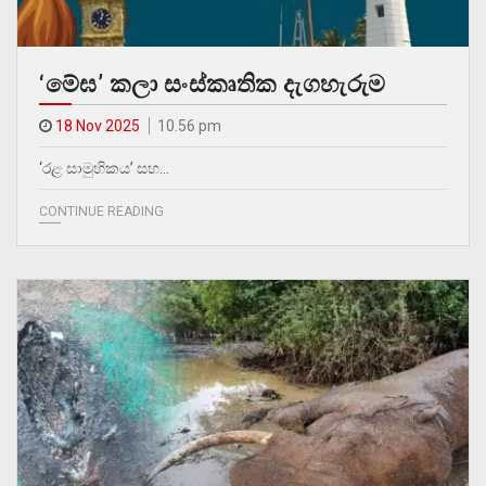
‘මේඝ’ කලා සංස්කෘතික දැගහැරුම
18 Nov 2025
10.56 pm
‘රළ සාමුහිකය’ සහ…
CONTINUE READING