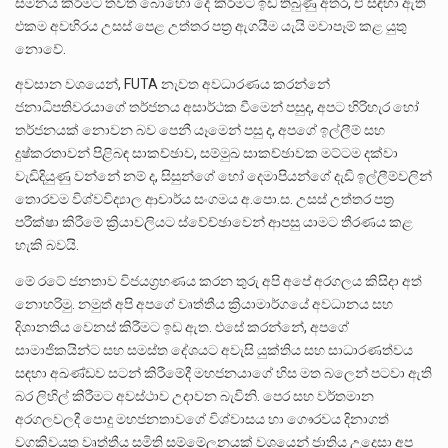
සමනය කිරීමට තවත් බොහෝ දේ කිරීමට ඉඩ තිබුණු අතර, ඒ සඳහා ඇති
එකම අවහිරය උසස් පෙළ උත්තර පත්‍ර ඇගයීම යැයි මවාපෑම් කළ යුතු
නොවේ.
අවසාන වශයෙන්, FUTA නැවත අවධාරණය කරන්නේ
ජනාධිපතිවරයාගේ තර්ජනය අසාර්ථක වීමෙන් පසුද, අපට හිරිහැර හෝ
තර්ජනයක් නොවන බව පෙනී යෑමෙන් පසු ද, අපගේ ඉල්ලීම් සහ
දුෂ්කරතාවන් පිළිබඳ සාකච්ඡාව, සම්මුඛ සාකච්ඡාවක මට්ටම දක්වා
වැඩිදියුණු වන්නේ නම් ද, සිසුන්ගේ හෝ දෙමාපියන්ගේ දැඩි ඉල්ලීම්වලින්
තොරවම විශ්වවිද්‍යාල ආචාර්ය සංගමය අ.පො.ස. උසස් උත්තර පත්‍ර
පරීක්ෂා කිරීමේ ක්‍රියාවලියට ස්වේච්ඡාවෙන් ආපසු යාමට තීරණය කළ
හැකි බවයි.
මේ රටේ ජනතාව විජයග්‍රහණය කරන තුරු අපි අපේ අරගලය කිසිදා අත්
නොහරිමු. නමුත් අපි අපගේ වෘත්තීය ක්‍රියාමාර්ගයේ අවධානය සහ
දිශානතිය වෙනස් කිරීමට ඉඩ ඇත. එසේ කරන්නේ, අපගේ
සාමාජිකයින්ට සහ සමස්ත දේශයට අවැසි යුක්තිය සහ සාධාරණත්වය
සඳහා අඛණ්ඩව සටන් කිරීමේදී මහජනයාගේ හිස මත බලෙන් පටවා ඇති
බර ලිහිල් කිරීමට අවස්ථාව උදාවන බැවිනි. පෙර සහ වර්තමාන
අරගලවලදී පොදු මහජනතාවගේ විශ්වාසය හා ගෞරවය දිනාගත්
වගකිවයුතු වෘත්තීය සමිති සම්මේලනයක් වශයෙන් ජාතිය උදෙසා අප