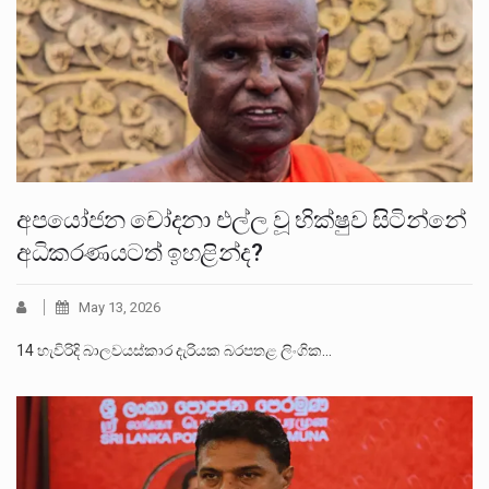
අපයෝජන චෝදනා එල්ල වූ භික්ෂුව සිටින්නේ
අධිකරණයටත් ඉහළින්ද?
May 13, 2026
14 හැවිරිදි බාලවයස්කාර දැරියක බරපතළ ලිංගික…