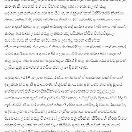
කරුණකි. එහෙත් මේ රට විනාශ කළ සහ බංකොලොත් කළ
දේශපාලකයන්ගේ අයථා ඉපැයීම් ගැන ඔහුගේ කන් බිහිරි තරම් නිහඬය.
ජනාධිපතිතුමනි, මෙම තර්ජනය නීතිවිරෝධී මෙන්ම අයුක්ති සහගතද
වන නමුත් ඔබට කළ හැකි බරපතලම දේ කරන මෙන් අපි ඔබට අභියෝග
කරමු. අ.පො.ස උසස් පෙළ උත්තර පත්‍ර පරීක්ෂා කිරීම විශ්වවිද්‍යාල
ආචාර්යවරුන් ජාතික සේවයක් ලෙස ඉටු කරන අතිරේක
ක්‍රියාකාරකමකි. එය අපගේ නිත්‍ය රාජකාරිවල කොටසක් නොවන අතර,
මෙම කාර්යය සඳහා අපට නිසි ලෙස ගෙවීම් සිදු නොවන බව ද සඳහන්
කළ යුතුය. අප බොහෝ දෙනෙකුට 2022 දී කළ කාර්යභාරය වෙනුවෙන්
ලැබිය යුතු සොච්චම් ගෙවීම පවා ලබා දී නොමැත.
දෙවනුව, FUTA නැවත අවධාරණය කරන්නේ හිතාමතාම වෘත්තිකයන්
ඉලක්ක කර ඇති අසාධාරණ, හිතුවක්කාර, සහ අනවශ්‍ය නව බදු ක්‍රමය
හේතුවෙන් එහි සාමාජිකයින් බොහෝ දෙනෙකුට තම පවුල්වලට
පෝෂණය සහ ඇඳුම් පවා ලබා දීමේදී විශාල ගැටලුවලට මුහුණ දීමට සිදු ව
ඇති බවයි. ඒ කවර හේතුවක් නිසාද? දූෂිත සහ ගජමිතුරු ව්‍යාපාරිකයන් ද,
දේශපාලන හෙංචයියන් ද බේරා ගැනීම සඳහාය. මෙවන් අවස්ථාවක
අ.පො.ස. උසස් පෙළ විභාගයේ උත්තර පත්‍ර පරීක්ෂා කිරීමෙහි නිරත වීමට
අමතර කාලයක් හා සම්පත් වැය කිරීමට අපට හැකියාවක් නැත. අපේ
සාධාරණ ඉල්ලීම් සහ තාර්කික විකල්ප යෝජනා මේ වන තෙක්