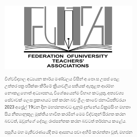
ලාල් කාන්ත ඇමතිවරයා අධිකරණ විනිශ්චයකාරවරුන්ගේ විශ්‍රාම යෑමේ වයස සම්බන්ධයෙන් නිහඬව සිටින ලෙස තමාට දැනුම් දුන්…
2011 වසරේදී දේශපාලන හා මානව හිමිකම් ක්‍රියාකාරීන් වන ලලිත්කුමාර් වීරරාජ් සහ කුගන් මුරුගානන්දන් යාපනයේදී අතුරුදන්…
ගොවියන්ගේ ප්‍රශ්න, ධීවරයන්ගේ ප්‍රශ්න, සෞඛය ප්‍රශ්න, වැටු ප්‍ර්ශ්න, රැකියා විරහිත ප්‍රශ්න මේ සියලු ප්‍රශ්නවලට තනි…
විශ්වවිද්‍යාල අධ්‍යයන කාර්ය මණ්ඩලය විසින් අ.පො.ස උසස් පෙළ
උත්තර පත්‍ර පරීක්ෂා කිරීමේ ක්‍රියාවලිය සතියක් ඇතුළත ආරම්භ
නොකළහොත් අධ්‍යාපනය, විශේෂයෙන්ම විභාග කටයුතු, අත්‍යවශ්‍ය
සේවාවක් ලෙස ප්‍රකාශයට පත් කරන බව ශ්‍රී ලංකාවේ ජනාධිපතිවරයා
2023 අප්‍රේල් 19වන දින මහජනතාවට දැනුම් දුන්නේය.වික්‍රමසිංහ මහතා
සිය නීත්‍යානුකූල මුක්තිය භාවිත කරමින් මෙම විද්වතුන් සිරගත කරන
බවටත්, ඔවුන්ගේ දේපළ රාජසන්තක කරන බවටත් තර්ජනය කළේය.
පසුගිය මහ මැතිවරණයේදී තම ආසනය පවා අහිමි කරගත්තා වූත්, මහජන