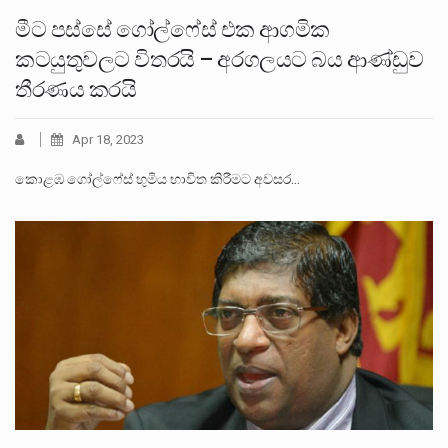
මීට පස්සේ ගෝල්ෆේස් එක ආගමික
කටයුතුවලට විතරයි – අරගලයට බය ආණ්ඩුව
තීරණය කරයි
Apr 18, 2023
කොළඹ ගෝල්ෆේස් භුමිය භාවිත කිරීමට අවසර…