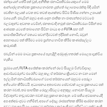
ඡන්දයෙන් තේරී පත් වූත්, අනීතික ජනාධිපතිවරයෙකුගේ මෙම
ආන්දෝලනාත්මක ප්‍රකාශය භාරගත යුත්තේ බලාපොරෙත්තු බිඳී යමින්
පවතින බලයක් වෙත තව තවත් ආශක්තව සිටීම පිණිස ගන්නා උපායක්
වශයෙනි. එබැවින් ඔහුට අණ දෙන ජාතික හා ජාත්‍යන්තර මට්ටමේ
බලවතුන්ට අවනත වෙමින්, ජනතාවාදී නමුත් ජනාධිපතිවරයා විසින් තම
අණසක යටතේ තබාගෙන සිටින මාධ්‍ය අංශ FUTA සහ එහි
සාමාජිකයින්ගේ මතයට සවන් දීමටවත් ඉදිරිපත් නොවී, ඔවුන්
අපහාසයට පත් කිරීමට මෙම ප්‍රශ්නය භාවිත කිරීම කණස්සල්ලට
කරුණකි.
එබැවින් මෙම මාධ්‍ය ප්‍රකාශයේ පැහැදිලි අරමුණු හතරක් මෙලෙස දැක්විය
හැකිය.
ප්‍රථමයෙන්, FUTA අපේක්ෂා කරන්නේ රටේ සියලුම විශ්වවිද්‍යාල
ආචාර්යවරුන්ට එරෙහිව ඔහු කළ ඒ තර්ජනය ක්‍රියාවට නංවන මෙන්
ඉල්ලමින් ජනාධිපතිවරයාගේ ව්‍යාජ තර්ජනයෙන් ඔහුටම පෙරළා
අභියෝග කිරීමටයි. අධ්‍යාපනය අත්‍යාවශ්‍ය සේවාවක් ලෙස ප්‍රකාශයට පත්
කරන බවත්, තම සාහසික රෙගුලාසිවලට අනුකූල නොවන සියලුම
විද්වතුන්ට නඩු පවරන බවත් ඔහු ප්‍රකාශ කර ඇත. මේ සතිය අවසානයේදී
අප අත්අඩංගුවට ගනිමින්, අපගේ දේපළ රාජසන්තක කිරීම් ආරම්භ කරන
බවට ඔහු අප සියලු දෙනාටම තර්ජනය කර ඇති බව ප්‍රසිද්ධියට පත්ව ඇති