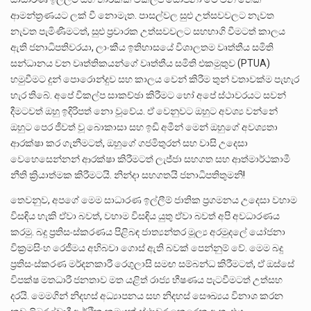
ආමන්ත්‍රණයට ලක් වී නොමැත. පාසල්වල සුළු උත්සවවලට නැවත
නැවත පැමිණීමටත්, සුළු ප්‍රචාරක උත්සවවලට සහභාගි වීමටත් කාලය
ඇති ජනාධිපතිවරයා, ලාංකීය ඉතිහාසයේ විශාලතම වෘත්තීය සමිති
සන්ධානය වන වෘත්තිකයන්ගේ වෘත්තීය සමිති එකමුතුව (PTUA)
හමුවීමට දුන් පොරොන්දුව සහ කාලය වෙන් කිරීම තුන් වතාවක්ම පැහැර
හැර තිබේ. අපේ විකල්ප සාකච්ඡා කිරීමට හෝ අපේ ස්ථාවරයට සවන්
දීමටවත් ඔහු ඉදිරිපත් නො වූවේය. ඒ වෙනුවට ඔහුට අවශ්‍ය වන්නේ
ඔහුට පෙර ජීවත් වූ බොකාසා සහ ඉඩි අමීන් මෙන් ඔහුගේ අවශ්‍යතා
ආරක්ෂා කර ගැනීමටත්, ඔහුගේ ගජමිතුරන් සහ වාසි උදෙසා
වෙහෙසෙන්නන් ආරක්ෂා කිරීමටත් ලැජ්ජා සහගත සහ ආත්මාර්ථකාමී
නීති ක්‍රියාත්මක කිරීමටයි. නින්දා සහගතයි ජනාධිපතිතුමනි!
තෙවනුව, අපගේ මෙම සාධාරණ ඉල්ලීම් ජාතික ප්‍රගමනය උදෙසා වහාම
විසඳිය හැකි ඒවා බවත්, වහාම විසඳිය යුතු ඒවා බවත් අපි අවධාරණය
කරමු. බදු ප්‍රතිසංස්කරණය පිළිබඳ ජාත්‍යන්තර මූල්‍ය අරමුදලේ යෝජනා
වික්‍රමසිංහ රෙජීමය අභිබවා ගොස් ඇති බවක් පෙන්නුම් වේ. මෙම බදු
ප්‍රතිසංස්කරණ මර්දනකාරී රෙගුලාසි සමඟ සම්බන්ධ කිරීමටත්, ඒ ඔස්සේ
විපක්ෂ මතධාරී ජනතාව මත යළිත් රාජ්‍ය භීෂණය පැටවීමටත් උත්සහ
දරයි. මෙමගින් නිදහස් අධ්‍යාපනය සහ නිදහස් සෞඛ්‍යය විනාශ කරන