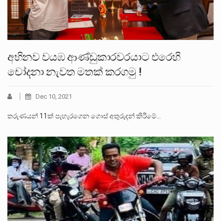
අභිනව වයඹ ආණ්ඩුකාරවරයාට එරෙහි
චෝදනා නැවත මතක් කරගමු !
Dec 10, 2021
තරුණයන් 11ක් පැහැරගෙන ගොස් අතුරුදන් කිරීමේ…