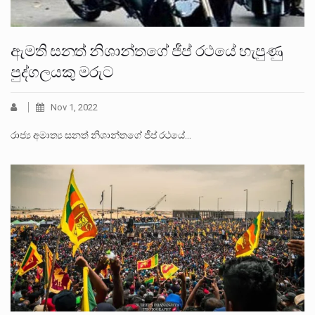
ඇමති සනත් නිශාන්තගේ ජීප් රථයේ හැපුණු
පුද්ගලයකු මරුට
Nov 1, 2022
රාජ්‍ය අමාත්‍ය සනත් නිශාන්තගේ ජීප් රථයේ…