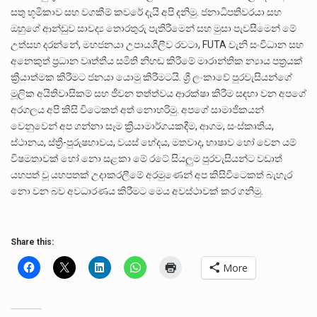
සතු භූමිකාව සහ වගකීම් කවරේ දැයි අපි දනිමු. ජනාධිපතිවරයා සහ
ඔහුගේ ආන්ඩුව සාවද්‍ය තොරතුරු පැතිරීමෙන් සහ මුසා පැවසීමෙන් මේ
උත්සහ දරන්නේ, මහජනයා උපායශීලීව රවටා, FUTA වැනි සංවිධාන සහ
අනෙකුත් ප්‍රධාන වෘත්තීය සමිති නිහඬ කිරීමේ මාරාන්තික න්‍යාය පත්‍රයක්
ක්‍රියාත්මක කිරීමට ජනයා යොමු කිරීමටයි. ශ්‍රී ලංකාවේ පුරවැසියන්ගේ
මූලික අයිතිවාසිකම් සහ ජීවන තත්ත්වය ආරක්ෂා කිරීම සඳහා වන අපගේ
අරගලය අපි කිසි විටෙකත් අත් නොහරිමු. අපගේ සාමාජිකයන්
වෙනුවෙන් අප ගන්නා සෑම ක්‍රියාමාර්ගයකදීම, ආගම, සංස්කෘතිය,
ස්ථානය, ස්ත්‍රී-පුරුෂභාවය, වයස් භේදය, මතවාද, භාෂාව හෝ වෙන යම්
විෂමතාවක් හෝ නො සළකා මේ රටේ සියලුම පුරවැසියන්ට වඩාත්
යහපත් වූ යහපතක් උදාකරලීමේ අරමුණෙන් අප කිසිවිටෙකත් බැහැර
නො වන බව අවධාරණය කිරීමට මෙය අවස්ථාවක් කර ගනිමු.
Share this:
More