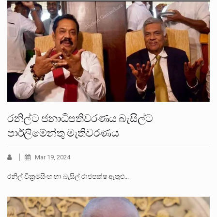
රනිල්ට ජනාධිපතිවරණය බැසිල්ට
පාර්ලිමේන්තු මැතිවරණය
Mar 19, 2024
රනිල් වික්‍රමසිංහ හා බැසිල් රාජපක්ෂ ඇතුළු…