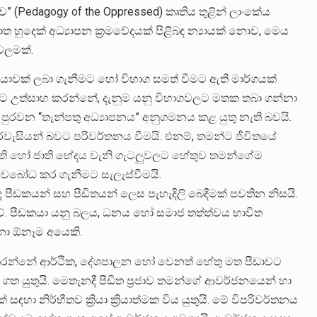
ාව” (Pedagogy of the Oppressed) කෘතිය තුළින් ලාංකේය
දෙක් අධ්‍යාපන ක්‍රමවේදයක් පිළිබඳ න්‍යායක් නොව, මෙය
ෙවලමක්.
ාවක් ලබා ගැනීමට හෝ විභාග සමත් වීමට ඇති මාර්ගයක්
්නට උත්සාහ කරන්නේ, දැනුම යනු විභාගවලට මතක තබා ගන්නා
පුරවන “තැන්පතු අධ්‍යාපනය” අනුගමනය කළ යුතු නැති බවයි.
වැසියන් බවට පරිවර්තනය වීමයි. එනම්, තමන්ට ජීවිතයේ
පන්ති හෝ ජාති භේදය වැනි ගැටලුවලට හේතුව තමන්ගේම
අවබෝධ කර ගැනීමට සැලැස්වීමයි.
 පීඩකයන් සහ පීඩිතයන් ලෙස පැහැදිලි බෙදීමක් පවතින නිසයි.
. පීඩකයා යනු බලය, ධනය හෝ සමාජ තත්ත්වය භාවිත
නා ඕනෑම අයෙකි.
 කරන්නේ ආර්ථික, දේශපාලන හෝ වෙනත් හේතු මත පීඩාවට
 ගත යුතුයි. මෙතැනදී පීඩිත ප්‍රජාව තමන්ගේ ආවර්ජනයෙන් හා
ඳහා නිර්භීතව ක්‍රියා ක්‍රියාත්මක විය යුතුයි. මේ විපරිවර්තනය