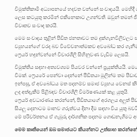
විමුක්තිකාමී අධ්‍යාපනයේ හදවත වන්නේ සංවාදයයි. මෙහිද
ලෙස කටයුතු කරමින් එකිනෙකාට උගන්වති. ඔවුන් තමන් ජ
විවෘතව සංවාද කරයි.
මෙම සංවාදය තුළින් පීඩිත ජනතාවට තම දුක්ගැනවිලිව
ව්‍යුහයන්ගේ වරද බව විවේචනාත්මකව අවබෝධ කර ගැනී
ෆ්‍රෙයර් හඳුන්වන්නේ විචාරශීලි සිහිනුවණ වැඩීම ලෙසයි.
විමුක්තිය සඳහා අත්‍යවශ්‍යම පියවර වන්නේ ප්‍රයුක්තියයි. මෙ
වීමක්. ෆ්‍රෙයරේ පෙන්වා දෙන්නේ පීඩිතයා මුලින්ම තම පීඩ
ඉන්පසු, ඒ අවබෝධය මත පදනම්ව සමාජ ව්‍යුහය වෙනස් කිරීම සඳහ
ලද අත්දැකීම් පිළිබඳව විචාරශීලි විමර්ෂණයක් කළ යුතුයි.
ෆ්‍රෙයර් අවධාරණය කරන්නේ, පීඩිතයාගේ අරගලය අලුත් පී
සියලු දෙනාටම මානව ගරුත්වය දිනා දීම සඳහා විය යුතු බවය
මේ පරිවර්තනය ඒ ගැඹුරු දාර්ශනික පදනම ගොඩනැගීමට අව
මෙම කෘතියෙන් ඔබ සමාජයට කියන්නට උත්සාහ කරන්නේ 