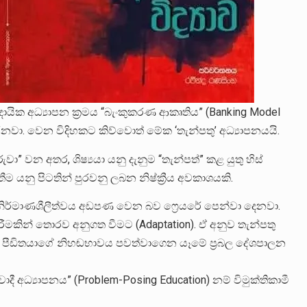
රදායික අධ්‍යාපන ක්‍රමය “බැංකුකරණ ආකෘතිය” (Banking Model
රනවා. වෙන විදිහකට කිව්වොත් මේක ‘තැන්පතු’ අධ්‍යාපනයයි.
” වන අතර, ශිෂ්‍යයා යනු දැනුම “තැන්පත්” කළ යුතු හිස්
තීම යනු පිටතින් පුරවනු ලබන නිෂ්ක්‍රීය අවකාශයකි.
 නිර්මාණශීලීත්වය අඩපණ වෙන බව ෆ්‍රෙයරේ පෙන්වා දෙනවා.
 කිරීමකින් තොරව අනුගත වීමට (Adaptation). ඒ අනුව තැන්පතු
න් පීඩිතයාගේ නිහඬභාවය පවත්වාගෙන යෑමේ ප්‍රබල දේශපාලන
දී අධ්‍යාපනය” (Problem-Posing Education) නම් විමුක්තිකාමී