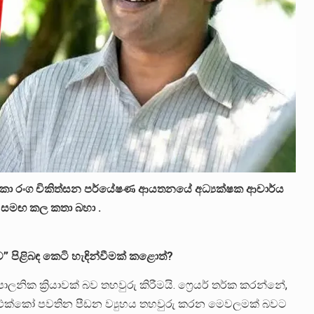
ී ලංකා රංග චිකිත්සන පර්යේෂණ ආයතනයේ අධ්‍යක්ෂක ආචාර්ය
්ල සමඟ කල කතා බහා .
ව” පිළිබඳ කෙටි හැඳින්වීමක් කළොත්?
ක ක්‍රියාවක් බව තහවුරු කිරීමයි. ෆ්‍රෙයර් තර්ක කරන්නේ,
 එය එක්කෝ පවතින පීඩන ව්‍යුහය තහවුරු කරන මෙවලමක් බවට