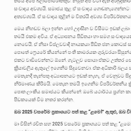
තමයි අපේ බලාපොරොත්තුව. නමුත් අප වටා ඇති අර්බුදකා
සංවාදය අවශ්‍යයි. සමාජය තුළ ඒ සංවාදය ගොඩනැගෙන්න
අත්‍යවශ්‍යයි. ඒ සංවාදය තුළින් ම විතරයි අවශ්‍ය විපරිවර්තන
මෙය නිහඬව බලා ඉන්න හෝ උදාසීන ව විසීමට ඉඩක් ලබා දෙන්
තමයි එකම අවිය. ඒ අධ්‍යාපනය පීඩිතයා හා සමග සංවාදය
නෙවෙයි. ඒ නිසා විප්ලවවාදී නායකයා පීඩිත ජන කොට
පොතේ ෆ්‍රෙයරේ කියන්නේ පංති කාමරයක ගුරුවරයා සිසු
එකට වාඩිවෙන්නට ඕනේ. ගැටලුව සොයා ඒකට උත්තර 
ක්‍රියාවලිය ඇතුලේ ඉගෙනීම සිදුවෙනවා. ඒක අධිකාරි බලය
මෙතැනදී තැන්පතු අධ්‍යාපනයට ඉඩක් නැහැ. ඒ වෙනුවට සිද
නිර්මාණය කිරීමයි. මෙතැන තමයි ඉගෙනීම විපරිවර්තනීය ක්‍
පොත ලාංකීය සමාජයට කියන්නේ: ඔබේ යථාර්ථය ප්‍රශ්න කරන
පීඩකයෙක් වීම නතර කරන්න.
ඔබ 2025 වසරේම ප්‍රකාශයට පත් කළ “ළමෝ” ඇතුළු, ඔබ ව
මා විසින් රචිත සහ 2025 වසරේම ප්‍රකාශයට පත් කළ “ළමෝ”