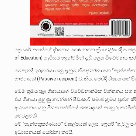
ෆ්‍රෙයරේ තමන්ගේ දර්ශනය ගොඩනගන ක්‍රියාවලියේදී සාම්ප්‍
of Education) හැටියට හඳුන්වමින් දැඩි ලෙස විවේචනය ක
මෙතැනදී ගුරුවරයා යනු දැනුම නිපදවන්නා සහ “තැන්පත්කරුවා
භාජනයක් (Passive recipient) වැනිය. මෙහිදී ශිෂ්‍යයාගේ සි
මෙම ක්‍රමය තුළ ශිෂ්‍යයාගේ විවේචනාත්මක චින්තනය සහ
එය ශිෂ්‍යයා පුහුණු කරන්නේ පීඩාකාරී සමාජ ක්‍රමය ප්‍රශ්න
අධ්‍යාපනය යනු පීඩක පන්තියේ මතවාදයන් තහවුරු කරමි
මෙවලමකි.
මේ “තැන්පතුකරණයට” විකල්පයක් ලෙස, ෆ්‍රෙයර් “ගැටලු සංවා
අධ්‍යාපනයක් යෝජනා කරයි.