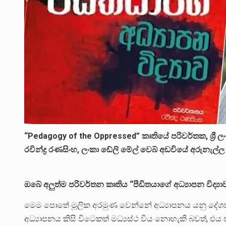
“Pedagogy of the Oppressed” කෘතියේ පරිවර්තක, ශ්‍ර
රවින්ද්‍ර රණසිංහ, ලංකා ඩේලි මේල් වෙබ් අඩවියේ අරුනැල
ඔබේ අලුත්ම පරිවර්තන කෘතිය “පීඩිතයාගේ අධ්‍යාපන විද්‍යා
මෙම පොතේ මූලික අරමුණ වෙන්නේ අධ්‍යාපනය යනු දේශපාලනි
අධ්‍යාපනය කිසි විටෙකත් මධ්‍යස්ථ විය නොහැකි බවත්,