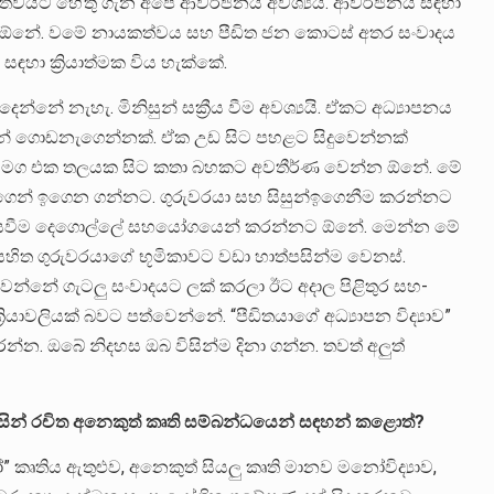
රිත්වයට හේතු ගැන අපේ ආවර්ජනය අවශ්‍යයි. ආවර්ජනය සඳහා
ට ඕනේ. වමේ නායකත්වය සහ පීඩිත ජන කොටස් අතර සංවාදය
ය සඳහා ක්‍රියාත්මක විය හැක්කේ.
නේ නැහැ. මිනිසුන් සක්‍රීය වීම අවශ්‍යයි. ඒකට අධ්‍යාපනය
ෙන් ගොඩනැගෙන්නක්. ඒක උඩ සිට පහළට සිදුවෙන්නක්
ස් සමග එක තලයක සිට කතා බහකට අවතීර්ණ වෙන්න ඕනේ. මේ
න්ගෙන් ඉගෙන ගන්නට. ගුරුවරයා සහ සිසුන්ඉගෙනීම කරන්නට
සෙවීම දෙගොල්ලේ සහයෝගයෙන් කරන්නට ඕනේ. මෙන්න මේ
 සහිත ගුරුවරයාගේ භූමිකාවට වඩා හාත්පසින්ම වෙනස්.
ුවන්නේ ගැටලු සංවාදයට ලක් කරලා ඊට අදාල පිළිතුර සහ-
රියාවලියක් බවට පත්වෙන්නේ. “පීඩිතයාගේ අධ්‍යාපන විද්‍යාව”
්න. ඔබේ නිදහස ඔබ විසින්ම දිනා ගන්න. තවත් අලුත්
ිසින් රචිත අනෙකුත් කෘති සම්බන්ධයෙන් සඳහන් කළොත්?
 කෘතිය ඇතුළුව, අනෙකුත් සියලු කෘති මානව මනෝවිද්‍යාව,