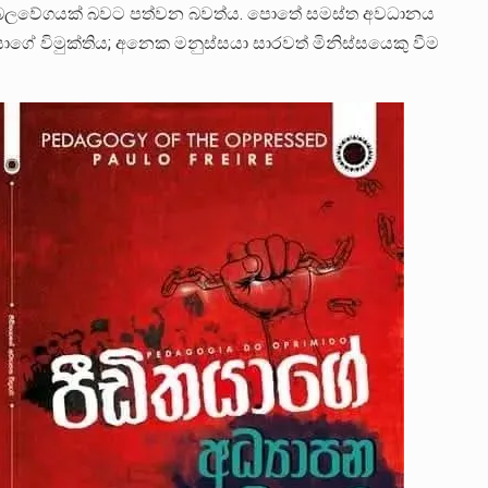
කි බලවේගයක් බවට පත්වන බවත්ය. පොතේ සමස්ත අවධානය
ාගේ විමුක්තිය; අනෙක මනුස්සයා සාරවත් මිනිස්සයෙකු වීම