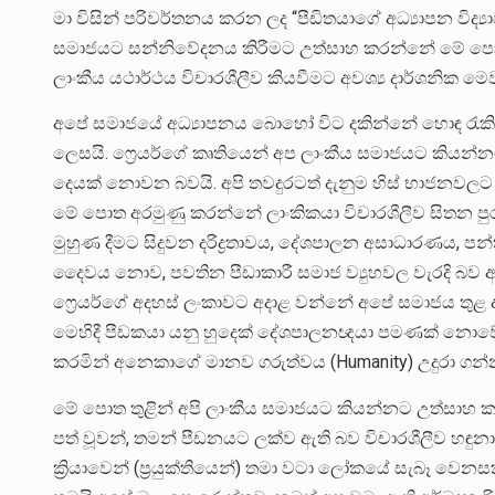
මා විසින් පරිවර්තනය කරන ලද “පීඩිතයාගේ අධ්‍යාපන විද්‍ය
සමාජයට සන්නිවේදනය කිරීමට උත්සාහ කරන්නේ මේ පොත හු
ලාංකීය යථාර්ථය විචාරශීලීව කියවීමට අවශ්‍ය දාර්ශනික ම
අපේ සමාජයේ අධ්‍යාපනය බොහෝ විට දකින්නේ හොඳ රැකිය
ලෙසයි. ෆ්‍රෙයර්ගේ කෘතියෙන් අප ලාංකීය සමාජයට කියන
දෙයක් නොවන බවයි. අපි තවදුරටත් දැනුම හිස් භාජනවලට 
මේ පොත අරමුණු කරන්නේ ලාංකිකයා විචාරශීලීව සිතන පුර
මුහුණ දීමට සිදුවන දරිද්‍රතාවය, දේශපාලන අසාධාරණය, 
දෛවය නොව, පවතින පීඩාකාරී සමාජ ව්‍යුහවල වැරදි බව 
ෆ්‍රෙයර්ගේ අදහස් ලංකාවට අදාළ වන්නේ අපේ සමාජය තුළ ද
මෙහිදී පීඩකයා යනු හුදෙක් දේශපාලනඥයා පමණක් නොවේ
කරමින් අනෙකාගේ මානව ගරුත්වය (Humanity) උදුරා ගන්
මේ පොත තුළින් අපි ලාංකීය සමාජයට කියන්නට උත්සාහ
පත් වූවන්, තමන් පීඩනයට ලක්ව ඇති බව විචාරශීලීව හඳුනා
ක්‍රියාවෙන් (ප්‍රයුක්තියෙන්) තමා වටා ලෝකයේ සැබෑ වෙනසක් ස