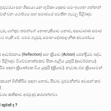
ී ගුරුවරයා සහ ශිෂ්‍යයා යන භූමිකා දෙකම සම-ඉගෙන ගන්නන්
ීවත් වන යථාර්ථය සහ සමාජයේ පවතින ගැටලු පිළිබඳව
ලට සැබෑ හේතුව තමන්ගේ නොහැකියාව නොව, අසාධාරණ සමාජ
මට හැකි වේ. මෙම ගැඹුරු සමාජ-දේශපාලනික අවබෝධය
ය ආවර්ජනය (Reflection) සහ ක්‍රියාව (Action) ඓන්ද්‍රීයව බද්ධ
ාව පිළිබඳව විවේචනාත්මකව සිතා බැලිය යුතුයි (ආවර්ජනය).
ා ක්‍රියාත්මක විය යුතුයි (ක්‍රියාව). නැවත, එම ක්‍රියාවෙන්
ඩකයන් බිහිකිරීම සඳහා නොව, පීඩාව මුළුමනින්ම අවසන් කර
ි.
ශ්‍ය කතිකාව අරමුණු කරගන්නවා.
කුමක් ද ?