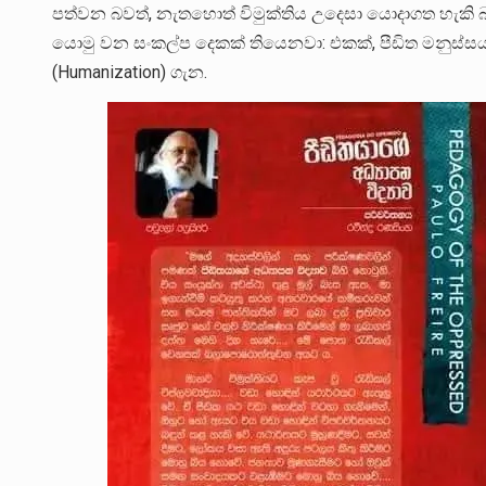
පත්වන බවත්, නැතහොත් විමුක්තිය උදෙසා යොදාගත හැ
යොමු වන සංකල්ප දෙකක් තියෙනවා: එකක්, පීඩිත මනුස්සය
(Humanization) ගැන.