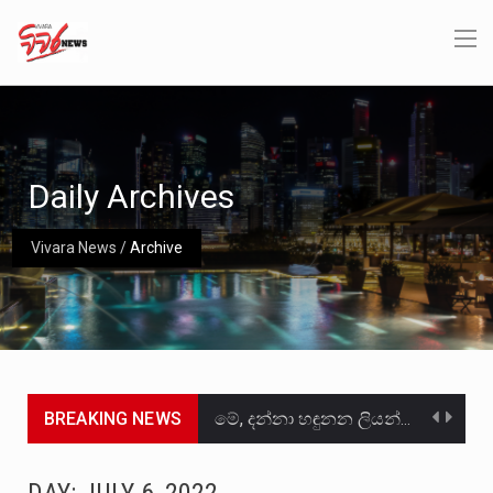
Daily Archives
Vivara News
/
Archive
BREAKING NEWS
මේ, දන්නා හඳුනන ලියන්නකුගේ නන්නාඳුනන අඩවියක සැරිසරා ලද ආස්වාදනීය මොහොතක සිංහාවලෝකනයකි .කෙටි කවියක දිගු බර…
වත්මන් ආණ්ඩුවේ ප්‍රධාන පාර්ශවකරුවා වන ජනතා විමුක්ති පෙරමුණේ කාලයක පටන් තිබුණු ප්‍රධාන සටන් පාඨයක් වූවේ…