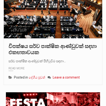
දේශීය පුවත්
විපක්ෂය සර්ව පාක්ෂික ආණ්ඩුවක් සඳහා
එකඟතාවයක
සර්ව පාක්ෂික ආණ්ඩුවක් පිහිටුවීම සඳහා…
READ MORE
Posted in
දේශීය පුවත්
Leave a comment