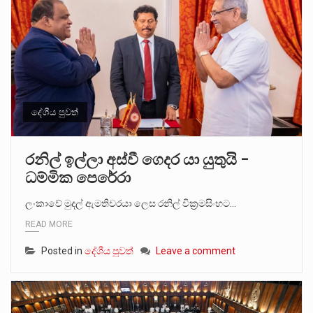
දේශීය පුවත්
රනිල් ඉල්ලා අස්වී ගෙදර යා යුතුයි –
ධම්මික පෙරේරා
ලංකාවේ මුදල් ඇමතිවරයා ලෙස රනිල් වික්‍රමසිංහට…
READ MORE
Posted in
දේශීය පුවත්
Leave a comment