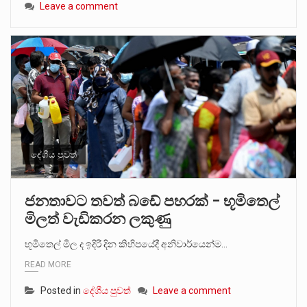
Leave a comment
දේශීය පුවත්
ජනතාවට තවත් බඩේ පහරක් – භූමිතෙල්
මිලත් වැඩිකරන ලකුණු
භූමිතෙල් මිල ද ඉදිරි දින කිහිපයේදී අනිවාර්යෙන්ම…
READ MORE
Posted in
දේශීය පුවත්
Leave a comment