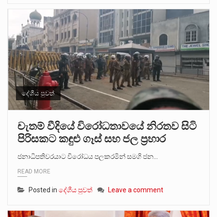
දේශීය පුවත්
චැතම් වීදියේ විරෝධතාවයේ නිරතව සිටි
පිරිසකට කඳුළු ගෑස් සහ ජල ප්‍රහාර
ජනාධිපතිවරයාට විරෝධය පලකරමින් සමගි ජන…
READ MORE
Posted in
දේශීය පුවත්
Leave a comment