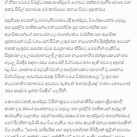
ඒ නිසා මෙවර විරුද්ධ පක්‍ෂ ආණ්ඩුවේ ගොඩට එක්කර ගැනීම අවශ්‍ය වන
අතර, සිවිල් සමාජයද මේ කාර්යයට සහාය වීමට සූදානම්ය.
පසුගියදා අවසන් වූ මහමැතිවරණයේදී ආණ්ඩුව, විශේෂයෙන්ම දෙමළ
සහ මුස්ලිම් ජාතිකයන්ගෙන් සමන්විත සුළු ජනවාර්ගික සහ
ආගමිකයන්ගේ සහයෝගය ලබාගත්තේය. වාර්ගික සහ ආගමික
සුළුතරයන් වැඩි වශයෙන් සිටින උතුර සහ නැගෙනහිර දිස්ත්‍රික්ක අටෙන්
හතක් ඇතුළුව සමස්ත රටම ජයග්‍රහණය කිරීමට මෙමගින් හැකිවිය.
සිදුකරන ලද උපදේශනවලදී උතුර සහ නැඟෙනහිර ඡන්දදායකයන් තම
ගැටලු විසඳීම සඳහා රජය කෙරෙහි විශ්වාසය තබා ඇති බවට ද අදහස්
පළවිය. යාපනයේ පැවැති එවන් උපදේශනයකට සහභාගී වූ යාපනය
විශ්වවිද්‍යාල ආචාර්යවරයකු විසින් මෙය විස්තර කළේ, “උතුර සහ
නැගෙනහිර ජනතාවට අවශ්‍යව ඇත්තේ ‘අතරමැදියකු’ හරහා නොගොස්
රජය සෘජුවම ප්‍රශ්න විසඳීම” ලෙසිනි.
කෙසේවෙතත්, ආණ්ඩුව විසින් ක්‍රමය වෙනස් කිරීම සඳහා ක්‍රියාකාරී
කරන ලද රජයේ ආයතනවලට දෙමළ සහ මුස්ලිම් ජාතිකයන් ඇතුළත්
කරගැනීම වැදගත්ය. ඔවුන් ආණ්ඩු පක්‍ෂයේ සහ ආණ්ඩුවේ අභ්‍යන්තරයේ
හෝ පිටතින් පැමිණි අය විය හැකිය. එය රජය කැමති ඕනෑම ආකාරයකින්
විය හැකිය. “සමාජ, පාරිසරික සහ සදාචාරාත්මක පිබිදීමක් තුළින් සමාජය
වඩාත් දියුණු තත්ත්වයකට පත්කිරීමේ” අරමුණ ඇතිව සන්නද්ධ හමුදා