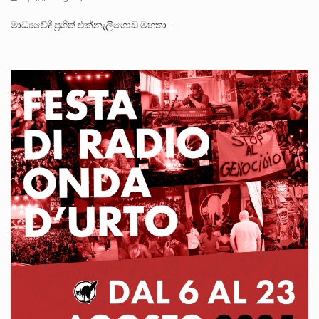
මාධ්‍යවේදී ප්‍රගීත් එක්නැලිගොඩ මහතා…