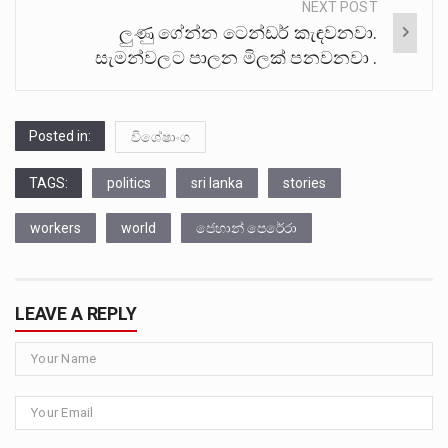
NEXT POST
ලුණු ගේන්න ටෙන්ඩර් කැඳවනවා.
සැමන්වලට පාලන මිලක් පනවනවා .
Posted in:
විශේෂාංග
TAGS:
politics
sri lanka
stories
workers
world
ජෙහාන් පෙරේරා
LEAVE A REPLY