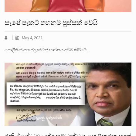
සැෂේ පැකට් තහනම පුස්සක් වෙයි
May 4, 2021
පොලිතීන් සහ ප්ලාස්ටික් භාවිතය අවම කිරීමේ…