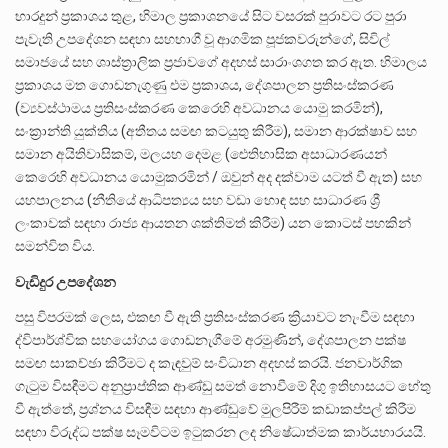
භාරදුන් ප්‍රකාශය තුළ, හිමාල ප්‍රකාශනයේ සිට වසරක් පුරාවට රට පුරා
පැවැති උපදේශන සඳහා සහභාගී වූ ආගමික පූජකවරුන්ගේ, සිවිල්
සමාජයේ සහ ශාස්ත්‍රාලික ප්‍රජාවගේ අදහස් සාරාංශගත කර ඇත. හිමාලය
ප්‍රකාශය මත ගොඩනැගුණු එම ප්‍රකාශය, දේශපාලන ප්‍රතිසංස්කරණ
(ව්‍යවස්ථාමය ප්‍රතිසංස්කරණ කෙරෙහි අවධානය යොමු කරමින්),
සංක්‍රාන්ති යුක්තිය (අතීතය සමඟ කටයුතු කිරීම), සමාන ආරක්ෂාව සහ
සමාන අයිතිවාසිකම්, මලයහ දෙමළ (ඓතිහාසික අසාධාරණයන්
කෙරෙහි අවධානය යොමුකරමින් / ඔවුන් අද දක්වාම යටත් වී ඇත) සහ
යහපාලනය (නීතියේ ආධිපත්‍යය සහ වඩා හොඳ සහ සාධාරණ ශ්‍රී
ලංකාවක් සඳහා රාජ්‍ය ආයතන ශක්තිමත් කිරීම) යන කොටස් පහකින්
සමන්විත විය.
වැඩිදුර උපදේශන
පසු විපරමක් ලෙස, එකඟ වී ඇති ප්‍රතිසංස්කරණ ක්‍රියාවට නැංවීම සඳහා
ද්විපාර්ශ්වික සහයෝගය ගොඩනැගීමේ අරමුණින්, දේශපාලන පක්ෂ
සමඟ සාකච්ඡා කිරීමට ද කැඳවුම් සංවිධාන අදහස් කරයි. ජනවාර්ගික
ගැටුම විසඳීමට අනුප්‍රාප්තික ආණ්ඩු සමත් නොවීමේ දිගු ඉතිහාසයට හේතු
වී ඇත්තේ, ප්‍රශ්නය විසඳීම සඳහා ආණ්ඩුවේ මුලපිරීම් කඩාකප්පල් කිරීම
සඳහා විරුද්ධ පක්ෂ සෑමවිටම ඉටුකරන ලද නිෂේධාත්මක කාර්යභාරයයි.