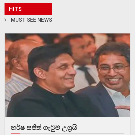
HITS
MUST SEE NEWS
හර්ෂ සජිත් ගැටුම උග්‍රයි