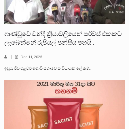
ආණ්ඩුවේ වන්දි ක්‍රියාවලියෙන් පර්චස් එකකට
ලැබෙන්නේ රුපියල් පන්සිය පහයි .
Dec 11, 2025
ඉසුරු ජීව එළවළු ගොවි සභාවේ සංවිධායක ලේකම්…