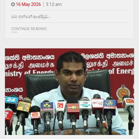
16 May 2026
3.12 am
මම ඉන්නේ ආණ්ඩුව…
CONTINUE READING