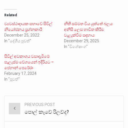
Related
ව්‍යවස්ථාදායක සභාවේ සිවිල්
නීති සම්මත විය යුත්තේ බලය
නියෝජනය ප්‍රශ්නකාරී
අනිසි ලෙස භාවිත කිරීම
December 25, 2022
වැළැක්වීම සඳහාය
In "දේශීය පුවත්"
December 29, 2025
In "විශේෂාංග"
සිවිල් අවකාශය වසාදැමීමේ
සැලැස්ම වේගයෙන් ඉදිරියට –
ජෙහාන් පෙරේරා
February 17, 2024
In "පුවත්"
PREVIOUS POST
Post
පොල් කෑවේ රිලව්ද?
navigation