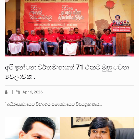
අපි ඉන්නෙ වර්තමානයත් 71 එකට මුහු වෙන
වෙලාවක .
Apr 6, 2026
" අධිරාජ්‍යවාදයට විනාශය සමාජවාදයට විජයග්‍රහණය…