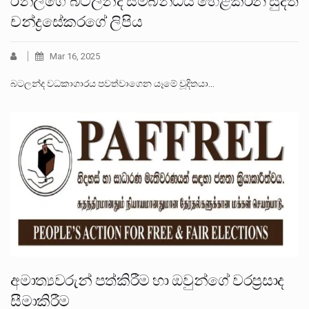
රනිල්ගේ බටලන්ද සම්බන්ධය හෙළිකරන සුදත්
චන්ද්‍රසේකරගේ ලිපිය
Mar 16, 2025
බටලන්ද වධකාගාරය පවත්වාගෙන යෑමේ චූදිතයා…
අමාත්‍යවරුන් පත්කිරීම හා ඔවුන්ගේ වරප්‍රසාද
සීමාකිරීම