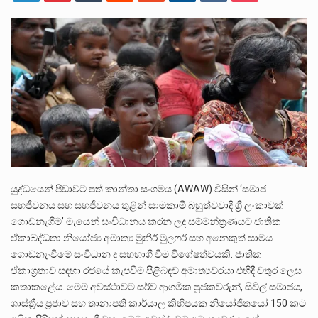
බන්ධනාගාර රැදවියන් 1,021 දෙනෙකු ඉකුත් වසර පහක කාලය තුලදී (2020 ජනවාරි 01 සිට 2025 දෙසැම්බර්…
දිවයින පුරා පිහිටි බන්ධනාගාරවල පවතින දැඩි තදබදය හේතුවෙන් බන්ධනාගාර පද්ධතිය තුළ දැඩි අවදානම් තත්ත්වයක් නිර්මාණය…
නව පරිසර පනත යටතේ ශබ්ද දූෂණය සම්බන්ධයෙන් කටයුතු කිරීමට නව රෙගුලාසි ගෙන ඒමට මධ්‍යම පරිසර…
යුද්ධයෙන් පීඩාවට පත් කාන්තා සංගමය (AWAW) විසින් ‘සමාජ
සහජීවනය සහ සහජීවනය තුළින් සාමකාමී බහුත්වවාදී ශ්‍රී ලංකාවක්
ගොඩනැගීම’ මැයෙන් සංවිධානය කරන ලද සම්මන්ත්‍රණයට ජාතික
ඒකාබද්ධතා නියෝජ්‍ය අමාත්‍ය මුනීර් මුලෆර් සහ අනෙකුත් සාමය
ගොඩනැංවීමේ සංවිධාන ද සහභාගී වීම විශේෂත්වයකි. ජාතික
ඒකාග්‍රතාව සඳහා රජයේ කැපවීම පිළිබඳව අමාත්‍යවරයා එහිදී චතුර ලෙස
කතාකළේය. මෙම අවස්ථාවට සර්ව ආගමික පූජකවරුන්, සිවිල් සමාජය,
ශාස්ත්‍රීය ප්‍රජාව සහ තානාපති කාර්යාල කිහිපයක නියෝජිතයෝ 150 කට