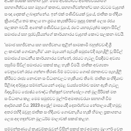
අධික පිරිසක් සහභාගී වූහ. මෙම අවස්ථාවට අමාත්‍යවරයාගේ
සහභාගීත්වය සහ ඔහුගේ කතාව, සහභාගිවන්නන්ට සහ රටටම වැදගත්
සංඥා දෙකක් ලබාදුන්නේය. ඉන් එක් පණිවිඩයක් වූයේ, ජාතික සංහිඳියා
ක්‍රියාවලිය තම කාලය හා ශ්‍රමය කැපකිරීමට සුදුසු එකක් ලෙස රජය
සලකන බවයි. අනෙක් පණිවිඩය වූයේ, රටේ යහපැවැත්ම සඳහා සිවිල්
සමාජයේ සහ පුරවැසියන්ගේ කාර්යභාරය වැදගත් කොට සලකන බවයි.
‘සමාජ සහජීවනය සහ සහජීවනය තුළින් සාමකාමී බහුත්වවාදී ශ්‍රී
ලංකාවක් ගොඩනැගීම’ යන මැයෙන් පැවැති සමුළුවේදී පැහැදිලි වූ සිවිල්
සමාජයේ සාධනීය කාර්යභාරය වන්නේ, රජයට ගැටලු විසඳීමට අවශ්‍ය
පසුබිම සිවිල් සමාජයට සකස් කළ හැකි වීමයි. ජාතික අවශ්‍යතා
වෙනුවෙන් රජය ගන්නා තීරණ බිම් මට්ටමට ගොස් ජනතාවට පැහැදිලි
කිරීමට රාජ්‍ය නොවන සංවිධානවලට හැකියාව තිබේ. ජාතික සංහිඳියාව
පිළිබඳ අර්බුදය සම්බන්ධයෙන් දෙමළ ඩයස්පෝරාව සමඟ ඇති ගැටලූ
බිඳදැමීමට ජ්‍යෙෂ්ඨ බෞද්ධ භික්ෂූන් වහන්සේලා ගත් මුලපිරීමක් මත
සංවිධානය කළ මෙම සමුළුවට මුල්ෆර් අමාත්‍යවරයා සහභාගි වීම
ආදර්ශයක් විය. 2023 අප්‍රේල් මාසයේදී දෙපාර්ශ්වය නේපාලයේදී හමුවූ
අතර එහිදී ඔවුහු ජාතික සංහිඳියාව ගොඩනැගිය හැකි හිමාල ප්‍රකාශනය
ලෙස අද හඳුන්වන මූලධර්ම මාලාවක් සකස් කළහ.
සම්මන්ත්‍රණයේ කැඳවුම්කරුවන් විසින් සකස් කර අමාත්‍ය මුලාෆර් වෙත