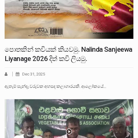
පොතකින් කවියක් කියවමු. Nalinda Sanjeewa
Liyanage 2026 දිත් කවි ලියමු.
Dec 31, 2025
ඇතැම් සැන්දෑ වරුවක අහසද කලාගාරයකි. ආලෝකයේ…