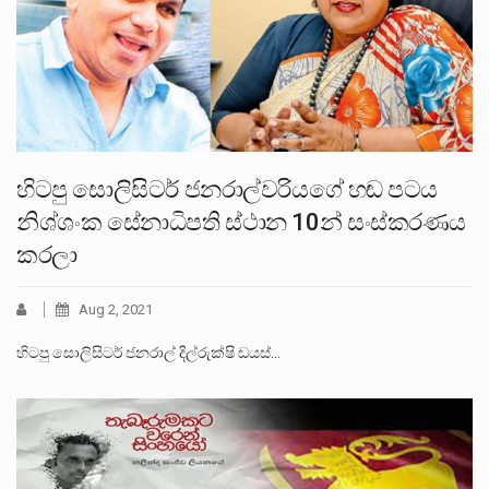
හිටපු සොලිසිටර් ජනරාල්වරියගේ හඬ පටය
නිශ්ශංක සේනාධිපති ස්ථාන 10න් සංස්කරණය
කරලා
Aug 2, 2021
හිටපු සොලිසිටර් ජනරාල් දිල්රුක්ෂි ඩයස්…