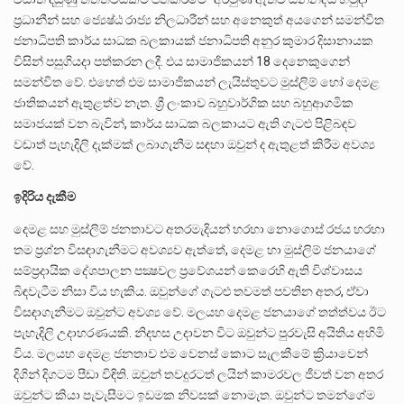
ප්‍රධානීන් සහ ජ්‍යෙෂ්ඨ රාජ්‍ය නිලධාරීන් සහ අනෙකුත් අයගෙන් සමන්විත
ජනාධිපති කාර්ය සාධක බලකායක් ජනාධිපති අනුර කුමාර දිසානායක
විසින් පසුගියදා පත්කරන ලදී. එය සාමාජිකයන් 18 දෙනෙකුගෙන්
සමන්විත වේ. එහෙත් එම සාමාජිකයන් ලැයිස්තුවට මුස්ලිම් හෝ දෙමළ
ජාතිකයන් ඇතුළත්ව නැත. ශ්‍රී ලංකාව බහුවාර්ගික සහ බහුආගමික
සමාජයක් වන බැවින්, කාර්ය සාධක බලකායට ඇති ගැටළු පිළිබඳව
වඩාත් පැහැදිලි දැක්මක් ලබාගැනීම සඳහා ඔවුන් ද ඇතුළත් කිරීම අවශ්‍ය
වේ.
ඉදිරිය දැකීම
දෙමළ සහ මුස්ලිම් ජනතාවට අතරමැදියන් හරහා නොගොස් රජය හරහා
තම ප්‍රශ්න විසඳාගැනීමට අවශ්‍යව ඇත්තේ, දෙමළ හා මුස්ලිම් ජනයාගේ
සම්ප්‍රදායික දේශපාලන පක්‍ෂවල ප්‍රවේශයන් කෙරෙහි ඇති විශ්වාසය
බිඳවැටීම නිසා විය හැකිය. ඔවුන්ගේ ගැටළු තවමත් පවතින අතර, ඒවා
විසඳාගැනීමට ඔවුන්ට අවශ්‍ය වේ. මලයහ දෙමළ ජනයාගේ තත්ත්වය ඊට
පැහැදිලි උදාහරණයකි. නිදහස උදාවන විට ඔවුන්ට පුරවැසි අයිතිය අහිමි
විය. මලයහ දෙමළ ජනතාව එම වෙනස් කොට සැලකීමේ ක්‍රියාවෙන්
දිගින් දිගටම පීඩා විඳිති. ඔවුන් තවදුරටත් ලයින් කාමරවල ජීවත් වන අතර
ඔවුන්ට කියා පැවැසීමට ඉඩමක නිවසක් නොමැත. ඔවුන්ට තමන්ගේම