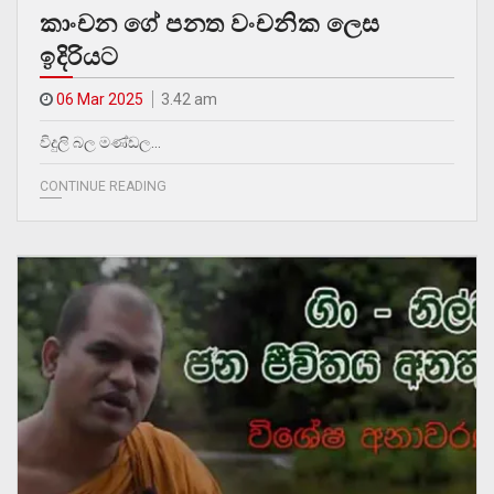
කාංචන ගේ පනත වංචනික ලෙස
ඉදිරියට
06 Mar 2025
3.42 am
විදුලි බල මණ්ඩල…
CONTINUE READING