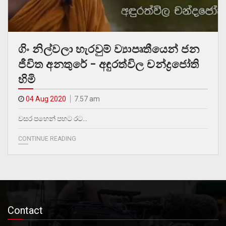
ගිං නිල්වලා හැරවුම් ව්‍යාපෘතීයෙන් ජන
ජීවිත අනතුරේ – අඳුරත්විල චන්ද්‍රජෝති
හිමි
04 Aug 2020
7.57 am
වසර පහෙන් පහට රට…
CONTINUE READING
Contact