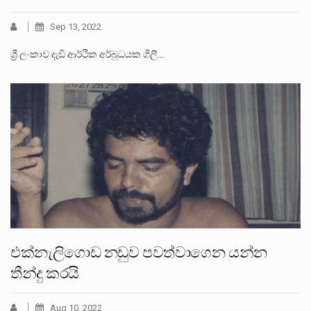
Sep 13, 2022
ශ්‍රී ලංකාව දැඩි ආර්ථික අර්බුධයක ගිලී…
එක්නැලිගොඩ නඩුව පවත්වාගෙන යන්න
තීන්දු කරයි
Aug 10, 2022