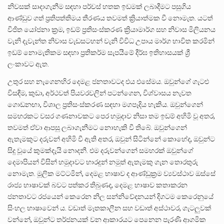
නිවසක් සාදාගැනීම සඳහා පර්චස් හතක ඉඩමක් ලබාදීමට පසුගිය
ආණ්ඩුව ගත් ප්‍රතිපත්තිමය තීරණය තවමත් ක්‍රියාත්මක වී නොමැත. යටත්
විජිත යෝජනා ක්‍රම, ඉඩම් ප්‍රතිසංස්කරණ ක්‍රියාමාර්ග සහ නිවාස මිලියනය
වැනි දැවැන්ත නිවාස වැඩසටහන් වැනි විවිධ උපාය මාර්ග භාවිත කරමින්
ඉඩම් නොමැතිකම සඳහා ප්‍රතිකර්ම සැපයීමේ දීර්ඝ ඉතිහාසයක් ශ්‍රී
ලංකාවට ඇත.
උතුර සහ නැගෙනහිර දෙමළ ජනතාවටද එය එසේමය. ඔවුන්ගේ ගැටළු
විසඳීම, කුඩා, අර්ථවත් පියවරවලින් පටන්ගෙන, විශ්වාසය නැවත
ගොඩනඟා, විශාල ප්‍රතිසංස්කරණ සඳහා මගපෑදිය හැකිය. ඔවුන්ගෙන්
සමහරකට වසර ගණනාවකට පෙර හමුදාව නිසා තම ඉඩම් අහිමි වූ අතර,
තවමත් ඒවා ආපසු ලබාගැනීමට නොහැකි වී තිබේ. ඔවුන්ගෙන්
ඇතැමකුට දරුවන් අහිමි වී ඇති අතර, ඔවුන් සිටින්නේ කොහේද, ඔවුන්ට
සිදු වූයේ කුමක්දැයි නොදනී. එම දරුවන්ගෙන් සමහරක් ඔවුන්ගේ
දෙමාපියන් විසින් හමුදාවට භාරදුන් නමුත් ඇතැමකු ගැන තොරතුරු
නොමැත. මූලික මට්ටමින්, දෙමළ භාෂාව ද ආණ්ඩුක්‍රම ව්‍යවස්ථාව ඔස්සේ
රාජ්‍ය භාෂාවක් බවට පත්කර තිබුණද, දෙමළ භාෂාව කතාකරන
ජනතාවට රජයෙන් කෙරෙන නිල සන්නිවේදනයන් දිගටම කෙරෙනුයේ
සිංහල භාෂාවෙන් ය. වඩාත් මෑතකාලීන සහ වඩාත් අස්ථාවර, ගැටලුවක්
වන්නේ, ඔවුන්ට තර්ජනයක් වන ආකාරයට පෙනෙන පැරණි ආගමික