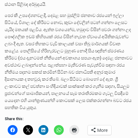
ස්ථාන පිළිබඳ අර්බුදයයි.
පෙර කී උපදේශනවලදී, දෙමළ සහ මුස්ලිම් ජනතාව රජයෙන් ඉල්ලා
සිටියේ, විශාල දේ කිරීමට නොව, කුඩා දේවලින් පටන් ගන්නා ලෙසට
යැයිද මතයක් පළවිය. ඇත්ත වශයෙන්ම, හමුදාව විසින් පවරා ගන්නා ලද
පෞද්ගලික ඉඩම් කිහිපයක් රජය විසින් නැවත ඒවායේ අයිතිකරුවන්ට
ලබා දී ඇත. වසර තිහකට වැඩි කාලයක් වසා තිබූ මාර්ගයක් විවෘත
කළේය. පොලිසියේ හිරිහැරවලට මුහුණ නොදී සිය ඥාතින් ස්මරණය
කිරීමට (එය දැනටමත් නීතියෙන් අවකාශය සපයා ඇත) දෙමළ ජනතාවට
අවස්ථාව ලබාදුන්නේය. පළාත්සභා මැතිවරණ පැවැත්වීම සඳහා රජය
නීතිමය පදනම සකස් කරමින් සිටින බව ජනාධිපති අනුර කුමාර
දිසානායක ද තහවුරු කර තිබේ. බලා සිටීමට බොහෝ දේ ඇත. ශ්‍රී
ලංකාවට කල් පවත්නා සංහිඳියාවක් සාක්ෂාත් කර ගැනීම සඳහා, සියලුම
ප්‍රජාවන්ගේ සාමාජිකයන්, පාලනයේ සෑම තරාතිරමකම ගැටලු විසඳීමේ
යෙදෙන එහි යාන්ත්‍රණයන්හි කොටසක් ලෙස එක්කරගන්නා බවට රජය
සහතික විය යුතුය.
Share this:
More