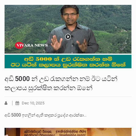
අඩි 5000 න් උඩ රැකගන්න නම් ඊට යටින්
කලාපය සුරක්ෂිත කරන්න ඕනේ
Dec 10, 2025
අඩි 5000 ඉහලින් ඇති කඳුකර ප්‍රදේශ ආරක්ෂා…