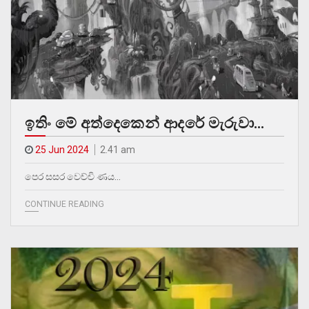
ඉතිං මේ අත්දෙකෙන් ආදරේ මැරුවා…
25 Jun 2024
2.41 am
පෙර සසර වෙච්චි ණය…
CONTINUE READING