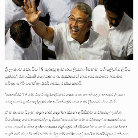
ලාල් කාන්ත ඇමතිවරයා අධිකරණ විනිශ්චයකාරවරුන්ගේ විශ්‍රාම යෑමේ වයස සම්බන්ධයෙන් නිහඬව සිටින ලෙස තමාට දැනුම් දුන්…
2011 වසරේදී දේශපාලන හා මානව හිමිකම් ක්‍රියාකාරීන් වන ලලිත්කුමාර් වීරරාජ් සහ කුගන් මුරුගානන්දන් යාපනයේදී අතුරුදන්…
ගොවියන්ගේ ප්‍රශ්න, ධීවරයන්ගේ ප්‍රශ්න, සෞඛය ප්‍රශ්න, වැටු ප්‍ර්ශ්න, රැකියා විරහිත ප්‍රශ්න මේ සියලු ප්‍රශ්නවලට තනි…
ශ්‍රී ලංකාව කොවිඩ් 19 පැරදවූ ආකාරය ලියනා දිනෙක එහි මුලින්ම ලිවිය
යුත්තේ ජනාධිපති ගෝඨාභය රාජපක්ෂගේ නම බව සෞඛ්‍ය අමාත්‍ය
පවිත්‍රා දේවී වන්නිආරච්චි අවධාරණය කරයි.
“කොවිඩ් 19 මේ රටේ පැරදෙව්වෙ කොහොමද කියලා කතාව ලියන
වෙලාවෙ ඉස්සෙල්ලාම ජනාධිපතිතුමාගෙ නම ලියවෙන්න ඕනි.
ඒ කතාවෙ ඊළඟ තැන නම් දෙන්න ඕනෙ අයිඩීඑච් රෝහලේ ඉන්න
විශේෂඥ වෛද්‍යතුමන්ලා, විශේෂයෙන්ම මේ රෝහලේ නායකත්වය
දෙන අපේ හසිත අත්තනායක මැතිතුමාත් ඒවගේම නම කියවෙන්නෙ
නැති මේ වැඩේ හරියටම කරපු මේ රෝහලේ කාර්ය මණ්ඩලයට කියන