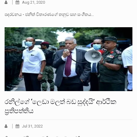
Aug 21, 2020
පදරචනය - ජනිත් විතාරණගේ තනුව සහ සංගීතය…
රනිල්ගේ ‘ලෙඩා මලත් බඩ සුද්දයි’ ආර්ථික
ප්‍රතිපත්තිය
Jul 31, 2022