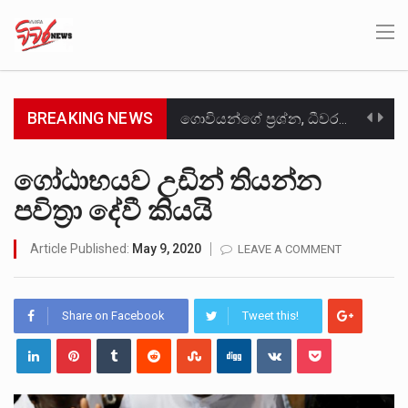
BREAKING NEWS
මේ, දන්නා හඳුනන ලියන්නකුගේ නන්නාඳුනන අඩවියක සැරිසරා ලද ආස්වාදනීය මොහොතක සිංහාවලෝකනයකි .කෙටි කවියක දිගු බර…
වත්මන් ආණ්ඩුවේ ප්‍රධාන පාර්ශවකරුවා වන ජනතා විමුක්ති පෙරමුණේ කාලයක පටන් තිබුණු ප්‍රධාන සටන් පාඨයක් වූවේ…
ගෝඨාභයව උඩින් තියන්න
පවිත්‍රා දේවී කියයි
සංවිධානාත්මක අපරාධකරුවකු වන ලොකු පැටිගේ ප්‍රධාන වෙඩික්කරු බවට සැක කරන ගිං ගඟේ ගිල්වා මරා දමා…
උපරිමාධිකරණ විනිශ්චයකාරවරුන්ගේ හා ඉන් පහළ විනිශ්චයකාරවරුන්ගේ විශ්‍රාම වයස දීර්ඝ කිරීම සඳහා සකස් කර ඇති විසිදෙවන…
Article Published:
May 9, 2020
LEAVE A COMMENT
බන්ධනාගාර රැදවියන් 1,021 දෙනෙකු ඉකුත් වසර පහක කාලය තුලදී (2020 ජනවාරි 01 සිට 2025 දෙසැම්බර්…
Share on Facebook
Tweet this!
මහර බන්ධනාගාරයේ අද ඇතිවූ සිද්ධියෙන් තුවාල ලැබූ බව කියන රැඳවියන් ගණන ඉහළ ගොස් තිබේ. ඒ…
අගෝස්තු මස දෙවන ඉරිදා ලිට් රූම් සූම් සංවාදය පැවැත්වෙන්නේ "කතා කරන මහ වැව" නම් නකතාවක්…