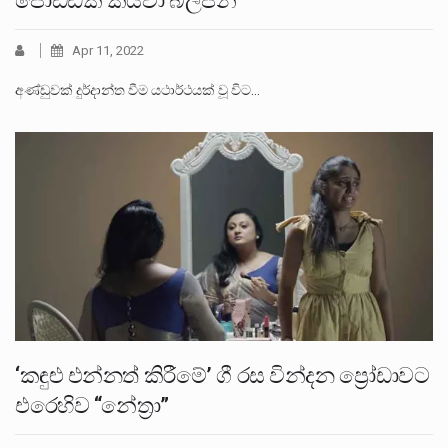
පොඩ්ඩක් කියවා බලපන්
Apr 11, 2022
අණ්ඩුවක් දුර්දාන්ත වීම යථාර්ථයක් වූ විට…
‘කඳුළු එන්නත් කිරීමේ’ ගී රස වින්දන ප්‍රෝඩාවට
එරෙහිව “නේත‍්‍රා”