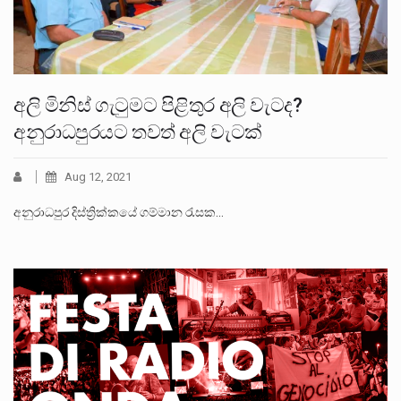
අලි මිනිස් ගැටුමට පිළිතුර අලි වැටද?
අනුරාධපුරයට තවත් අලි වැටක්
Aug 12, 2021
අනුරාධපුර දිස්ත්‍රික්කයේ ගම්මාන රැසක…