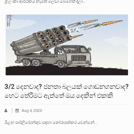
ශ්‍රී ලංකා ආර්ථිකය නැමති ලෙඩා බෙහෙත් දීලා…
3/2 දෙනවාද? ජනතා බලයක් ගොඩනගනවාද?
හෙට තේරීමට ඇත්තේ ඔය දෙකින් එකකි
Aug 4, 2020
මීළඟ පාර්ලිමේන්තුව සඳහා තෝරාපත්කර යවන්නේ…