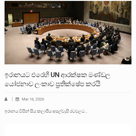
ඉරානයට එරෙහි UN ආරක්ෂක මණ්ඩල
යෝජනාව ලංකාව ප්‍රතික්ෂේප කරයි
Mar 16, 2026
ඉරානය විසින් සිය කලාපීය අසල්වැසි රටවලට…