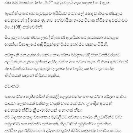
එක මම මතක් කරන්න ඕනි” යනුවෙනුයි ඇය සඳහන් කර ඇත.
ඇමතිනිය මේ බව පැවසුවේ අයිඩීඑච් රෝහලේ හෙද කාර්ය මණ්ඩලය
වෙනුවෙන් ඉදි කෙරුණු නව නේවාසිකාගාරය විවෘත කිරීමේ අවස්ථාවට
ඊයේ (08) එක්වෙමිනි.
මීට මූල්‍ය දායකත්වය ලබාදී තිබුණේ ඇමරිකාවේ වෙසෙන කොළඹ
රාජකීය විද්‍යාලයේ ආදි සිසුන්ගේ ඊස්ට් කෝස්ට් පදනම විසිනි.
පවිත්‍රා කියන ආකාරයෙන් කොරෝනා මර්දනයේදී ජනාධිපතිවරයාට
පළමු තැන ලැබිය යුත්තේ ඇයිද යන්න අය පවසා නැත. ඒ නිසා අපිට එසේ
ජනාධිපතිවරයට පළමු තැන ලැබෙන්නේ ඇයිද යන්න ගැන හේතු
කිහිපයක් සඳහන් කිරීමට හැකිය.
ඒවානම්,
කොරෝනා පැතිරෙමින් තියෙද්දී පළමුවෙන්ම කොරෝනා මර්දන කාර්ය
සාධන බලකායක් පත්කළ නමුත් නාම යෝජනා ලබාදීම අවසන්
වෙනකම් කිසිම ක්‍රියාමාර්ගයක් නොගත් නිසා
එම බලකාය තුළ වසංගතය මැඩලීමට අවශ්‍ය සෞඛ්‍ය නිලධාරීන්ට වඩා
හමුදාවට සහ තමන්ට පක්ෂපාති නිලධාරීන් ප්‍රමුඛත්වය දුන් නිසා
ආර්ථික පුනර්ජීවනය හා දරිද්‍රතාව තුරන් කිරීම යනුවෙන් කාර්ය සාධන