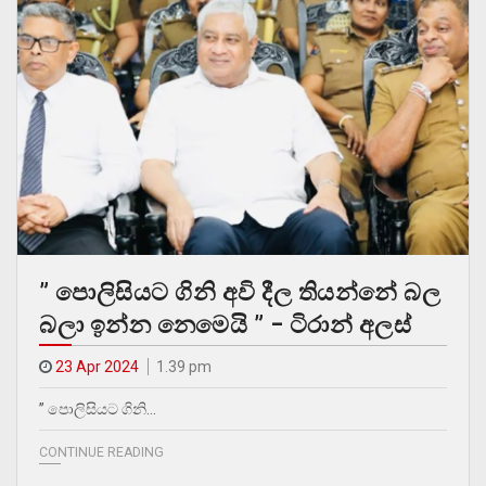
” පොලිසියට ගිනි අවි දීල තියන්නේ බල
බලා ඉන්න නෙමෙයි ” – ටිරාන් අලස්
23 Apr 2024
1.39 pm
” පොලිසියට ගිනි…
CONTINUE READING