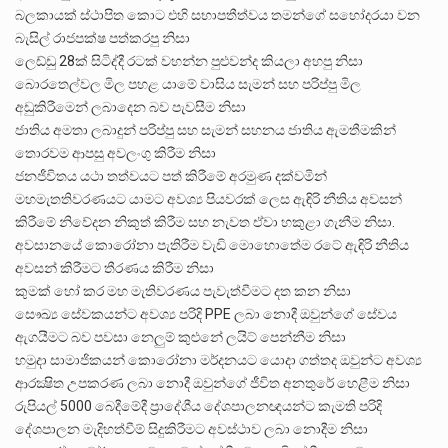
බලකායක් ස්ථාපිත කොට එහි සභාපතීත්වය තමන්ගේ සහෝදරයා වන
බැසිල් රාජපක්ෂ පත්කරපු නිසා
ලෙඩ්ඩු 28ක් සිටිද්දී රටක් වහන්න පුළුවන්ද කියලා අහපු නිසා
බොරතෙල්වල මිල පහළ යාමේ වාසිය සැමන් සහ පරිප්පු මිල
අඩුකිරීමෙන් ලබාදෙන බව පැවසීම නිසා
ජාතිය අමතා ලබාදුන් පරිප්පු සහ සැමන් සහනය ජාතිය ඇමතීමකින්
තොරවම ආපසු අවලංගු කිරීම නිසා
ජනජීවිතය යථා තත්වයට පත් කිරීමේ අරමුණ දක්වමින්
මහමැතතිවරණයට යාමට අවශ්‍ය පියවරක් ලෙස ඇඳිරි නීතිය අවසන්
කිරීමේ නිවේදන නිකුත් කිරීම සහ නැවත ඒවා හකුළා ගැනීම නිසා.
අවසානයේ කොරෝනා පැතිරීම වැඩි මොහොතේම රටේ ඇඳිරි නීතිය
අවසන් කිරීමට තීරණය කිරීම නිසා
කුමක් හෝ කර මහ මැතිවරණය පැවැත්වීමට දත කන නිසා
සෞඛ්‍ය සේවකයන්ට අවශ්‍ය පරිදි PPE ලබා නොදී ඔවුන්ගේ සේවය
ඇගයීමට බව පවසා නෙලුම් කුළුනේ ලයිට් පෙන්නීම නිසා
හමුදා සාමාජිකයන් කොරෝනා මර්දනයට යොදා ගත්තද ඔවුන්ට අවශ්‍ය
ආරක්‍ෂිත උපකරණ ලබා නොදී ඔවුන්ගේ ජීවිත අනතුරේ හෙළීම නිසා
රුපියල් 5000 බෙදීමේදී ප්‍රාදේශීය දේශපාලනඥයන්ට කැමති පරිදි
දේශපාලන මැදිහත්වීම් සිදුකිරීමට අවස්ථාව ලබා නොදීම නිසා