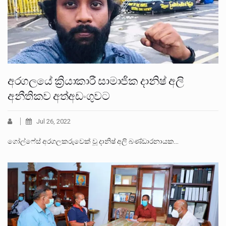
අරගලයේ ක්‍රියාකාරී සාමාජික දානිෂ් අලි
අනීතිකව අත්අඩංගුවට
Jul 26, 2022
ගෝල්ෆේස් අරගලකරුවෙක් වූ දානිෂ් අලි බණ්ඩාරනායක…