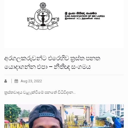
අරගලකරුවන්ට එරෙහිව ත්‍රස්ත පනත
යොදාගන්න එපා – නීතිඥ සංගමය
Aug 23, 2022
ත්‍රස්තවාදය වැළැක්වීමේ පනතේ විධිවිදාන…