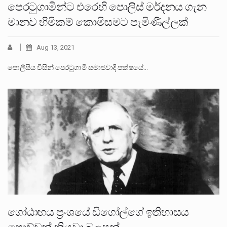
පෙරටුගාමීන්ට එරෙහි පොලිස් මර්දනය ගැන
මානව හිමිකම් කොමිසමට පැමිණිල්ලක්
Aug 13, 2021
පොලීසිය විසින් පෙරටුගාමී සමාජවාදී පක්ෂයේ…
ගෝඨාභය ප්‍රංශයේ ඩිගෝල්ගේ ඉතිහාසය