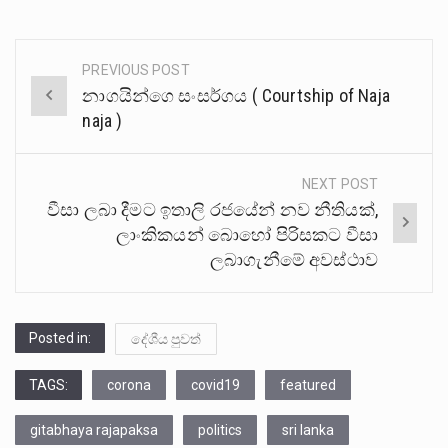
PREVIOUS POST
Post
නාගයින්ගෙ සංසර්ගය ( Courtship of Naja
navigation
naja )
NEXT POST
වීසා ලබා දීමට ඉතාලි රජයේන් නව නීතියක්,
ලාංකිකයන් බොහෝ පිරිසකට වීසා
ලබාගැනීමේ අවස්ථාව
Posted in:
දේශීය පුවත්
TAGS:
corona
covid19
featured
gitabhaya rajapaksa
politics
sri lanka