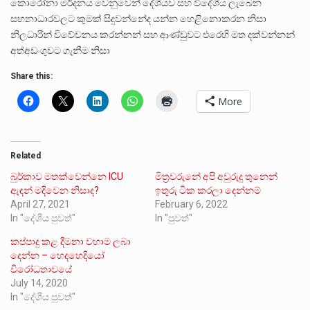
කොරෝනා මර්දනය වෙනුවෙන් දේශීයව සහ විදේශීය ලැබෙන
සහනාධාරවලට කුමක් සිදුවන්නේද යන්න හෙළිනොකරන නිසා
නිලධාරීන් විවේචනය කරන්නන් සහ ආණ්ඩුවට එරෙහි මත දක්වන්නන්
අත්අඩංගුවට ගැනීම නිසා
Share this:
More
Related
බුර්කාව මතක්වෙන්නෙ ICU
මිත්‍රවරුනේ අපි අවුරුදු තුනෙන්
ඇඳන් මදිවෙන නිසාද?
ඉතුරු ටික කරලා දෙන්නම්
April 27, 2021
February 6, 2022
In "දේශීය පුවත්"
In "පුවත්"
කප්පාදු කළ දීමනා වහාම ලබා
දෙන්න – හෙදහෙදියෝ
විරෝධතාවයේ
July 14, 2020
In "දේශීය පුවත්"