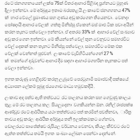
රටේ ජනගහනයෙන් ලක්ෂ 75ක් විතර ආහාර පිළිබඳ ප්‍රශ්නයට මුහුණ
දීලා ඉන්නවා. මේ අර්බුදය ඉතාම බරපතළයි ලංකාවේ ජනගහනය 47%
ක් හාර වේලේ ප්‍රමාණය සහ ගුණය අඩු කරගෙන තියෙනවා. වෙනදා
පෝෂදායි ආහාර වේලක් ගත්තු මිනිස්සු ඒකෙන් මස් මාළු ටික පවා අයින්
කරන තැනට පත්වෙලා ඉන්නවා. ඒ අතරම 33% ක් ආහාර වේල් සංඛ්‍යාව
අඩු කර ගෙන ඉන්නවා. මේ කියන්නේ වේල් තුන වෙනුවට සමහරවිට
වේල් දෙකක් කන තැනට මිනිස්සු පත්වෙලා. සමහරවිට මේක එක
වේලක් වෙන්නත් පුළුවන්. ලංකාවේ වැඩිහිටියන්ගෙන් 27 %
ක් තමන්ගේ දරුවන්ට ආහාර දීම සඳහා ආහාර මගහරින තැනකට පත්
වෙලා ඉන්නවා.
ඉහත කරුණු හෙළිදරව් කරනු ලැබුවේ පෙරටුගාමී සමාජවාදී පක්ෂයේ
අධ්‍යාපන ලේකම් පුබුදු ජයගොඩ මාධ්‍ය හමුවකදීයි .
ලංකාව අද පත්ව ඇති තත්වයට රට පාලනය කරන සහ ගෙවුණු කාලය
තුළ මේ රට පාලනය කල සියලුදෙනා වගකියන්න ඕන. රනිල් රාජපක්ෂ
ආණ්ඩුව රටේ ආර්ථිකය යථා තත්ත්වයට පත් කරමින් පවතිනවා, ාරිත්‍ර
තාවය අඩු කරල ආර්ථික අර්බූදය තනි ඉලක්කමකට ගේනවා,
ඩොලරයට සාපේක්ෂව රුපියල වර්ධනය වෙනවා, කියල කිව්වට රටේ
ඇත්ත තත්ත්වය තමයි ඉහත සංඛ්‍යා ලේඛන පෙන්වා දෙන්නේ.