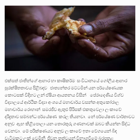
බන්ධනාගාර රැදවියන් 1,021 දෙනෙකු ඉකුත් වසර පහක කාලය තුලදී (2020 ජනවාරි 01 සිට 2025 දෙසැම්බර්…
දිවයින පුරා පිහිටි බන්ධනාගාරවල පවතින දැඩි තදබදය හේතුවෙන් බන්ධනාගාර පද්ධතිය තුළ දැඩි අවදානම් තත්ත්වයක් නිර්මාණය…
නව පරිසර පනත යටතේ ශබ්ද දූෂණය සම්බන්ධයෙන් කටයුතු කිරීමට නව රෙගුලාසි ගෙන ඒමට මධ්‍යම පරිසර…
එක්සත් ජාතීන්ගේ ආහාර හා කෘෂිකර්ම සංවිධානයේ ගෝලීය ආහාර
සුරක්ෂිතතාවය පිළිබඳව ජාත්‍යන්තර මට්ටමින් යන පර්යේෂණයක
කොටසක් විදිහට ලන් ඒෂියා ආයතනය විසින් පේරාදෙණිය විශ්ව
විද්‍යාලයේ ආර්ථික විද්‍යා අංශයේ මහාචාර්ය වසන්ත අතුකෝරාල
මහාචාර්ය රොහාන් සමරජීව ඇතුළු පිරිසක් එකතුවෙලා ලංකාවේ
දරිද්‍රතාව සම්බන්ධ පර්යේෂණ කරල තියනවා. නේ පර්යේෂණ වාර්තාවට
අනුව ඇඟ කිළිපොලා යන තොරතුරු ගණනාවක් ඔබට කියන්න සිද්ධ
වෙනවා. මේ පරීක්ෂණයට අනුව ලංකාවේ ඉතා වේගයෙන් බිඳ
වැටීමකට ලක් වෙමිනි ජීවන තත්වයන් විනාශවීමේ බරපතළ