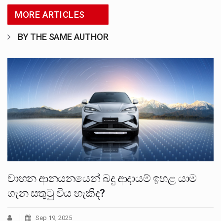
MORE ARTICLES
BY THE SAME AUTHOR
වාහන ආනයනයෙන් බදු ආදායම් ඉහළ යාම
ගැන සතුටු විය හැකිද?
Sep 19, 2025