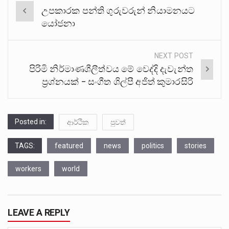
Post
උපකාරක පන්ති ගුරුවරුන් නියාමනයට
navigation
යෝජනා
NEXT POST
පිරිමි නිර්මාණශීලීත්වය මේ වෙද්දි දැවැන්ත
ප‍්‍රශ්නයක් – සංගීත ශිල්පී අජිත් කුමාරසිරි
Posted in:
ආර්ථික
පුවත්
TAGS:
featured
news
politics
stories
workers
world
LEAVE A REPLY