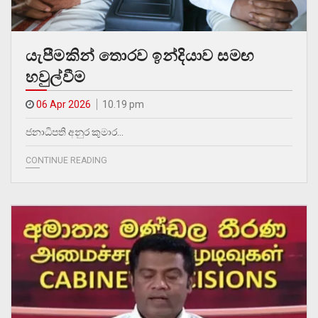
යැපීමකින් තොරව ඉන්දියාව සමඟ
හවුල්වීම
06 Apr 2026
10.19 pm
ජනාධිපති අනුර කුමාර…
CONTINUE READING