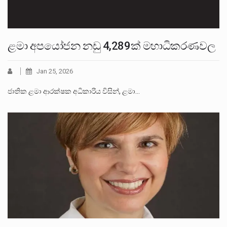
ළමා අපයෝජන නඩු 4,289ක් මහාධිකරණවල
Jan 25, 2026
ජාතික ළමා ආරක්ෂක අධිකාරිය විසින්, ළමා…