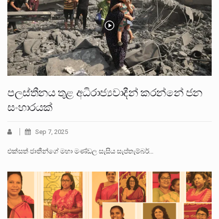
පලස්තීනය තුළ අධිරාජ්‍යවාදීන් කරන්නේ ජන
සංහාරයක්
Sep 7, 2025
එක්සත් ජාතීන්ගේ මහා මණ්ඩල සැසිය සැප්තැම්බර්…