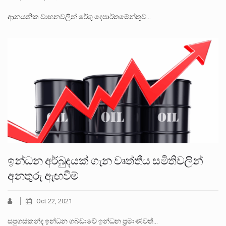
ආනයනික වාහනවලින් රේගු දෙපාර්තමේන්තුව…
ඉන්ධන අර්බුදයක් ගැන වෘත්තීය සමිතිවලින්
අනතුරු ඇඟවීම්
Oct 22, 2021
සපුගස්කන්ද ඉන්ධන ගබඩාවේ ඉන්ධන ප්‍රමාණවත්…