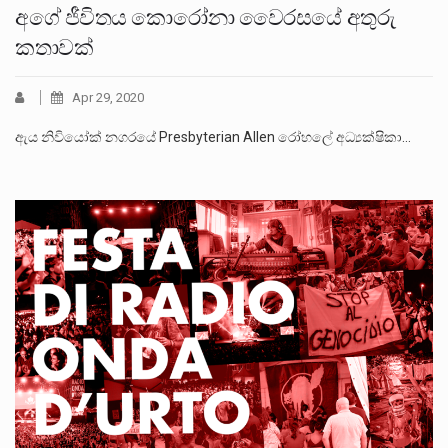
අගේ ජීවිතය කොරෝනා වෛරසයේ අතුරු
කතාවක්
Apr 29, 2020
ඇය නිවියෝක් නගරයේ Presbyterian Allen රෝහලේ අධ්‍යක්ෂිකා…