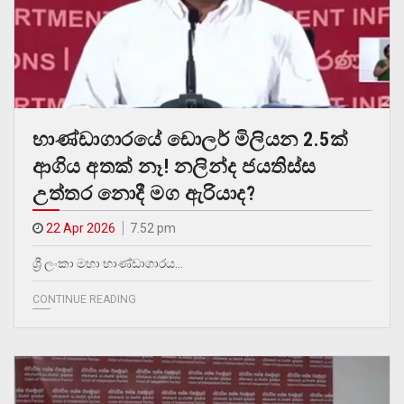
භාණ්ඩාගාරයේ ඩොලර් මිලියන 2.5ක්
ආගිය අතක් නෑ! නලින්ද ජයතිස්ස
උත්තර නොදී මග ඇරියාද?
22 Apr 2026
7.52 pm
ශ්‍රී ලංකා මහා භාණ්ඩාගාරය…
CONTINUE READING