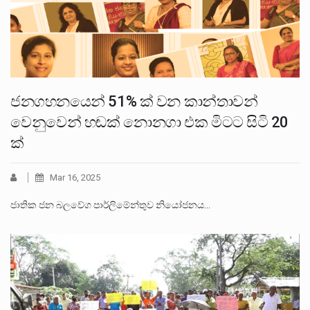
ජනගහනයෙන් 51% ක් වන කාන්තාවන්
වෙනුවෙන් හඬක් නොනගා එක මිටට සිටි 20
ක්
Mar 16, 2025
ජාතික ජන බලවේග පාර්ලිමේන්තුව නියෝජනය…