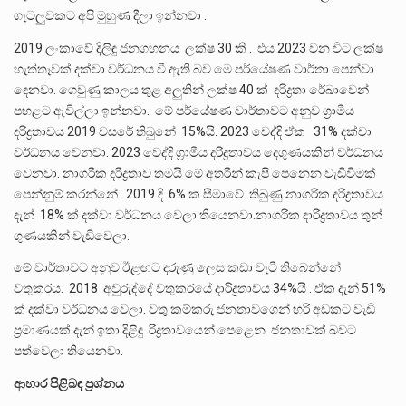
ගැටලුවකට අපි මුහුණ දීලා ඉන්නවා .
2019 ලංකාවේ දිලිඳු ජනගහනය ලක්ෂ 30 කි . එය 2023 වන විට ලක්ෂ
හැත්තෑවක් දක්වා වර්ධනය වී ඇති බව මෙ පර්යේෂණ වාර්තා පෙන්වා
දෙනවා. ගෙවුණු කාලය තුළ අලුතින් ලක්ෂ 40 ක් දරිද්‍රතා රේඛාවෙන්
පහළට ඇවිල්ලා ඉන්නවා. මේ පර්යේෂණ වාර්තාවට අනුව ග්‍රාමීය
දරිද්‍රතාවය 2019 වසරේ තිබුනේ 15%යි. 2023 වෙද්දි ඒක 31% දක්වා
වර්ධනය වෙනවා. 2023 වෙද්දි ‍ග්‍රාමීය දරිද්‍රතාවය දෙගුණයකින් වර්ධනය
වෙනවා. නාගරික දරිද්‍රතාව තමයි මේ අතරින් කැපී පෙනෙන වැඩිවීමක්
පෙන්නුම් කරන්නේ. 2019 දි 6% ක සීමාවේ තිබුණු නාගරික දරිද්‍රතාවය
දැන් 18% ක් දක්වා වර්ධනය වෙලා තියෙනවා.නාගරික දාරිද්‍රතාවය තුන්
ගුණයකින් වැඩිවෙලා.
මේ වාර්තාවට අනුව ඊළඟට දරුණු ලෙස කඩා වැටී තිබෙන්නේ
වතුකරය. 2018 අවුරුද්දේ වතුකරයේ දාරිද්‍රතාවය 34%යි . ඒක දැන් 51%
ක් දක්වා වර්ධනය වෙලා. වතු කම්කරු ජනතාවගෙන් හරි අඩකට වැඩි
ප්‍රමාණයක් දැන් ඉතා දිළිඳු රිද්‍රතාවයෙන් පෙළෙන ජනතාවක් බවට
පත්වෙලා තියෙනවා.
ආහාර පිළිබඳ ප්‍රශ්නය