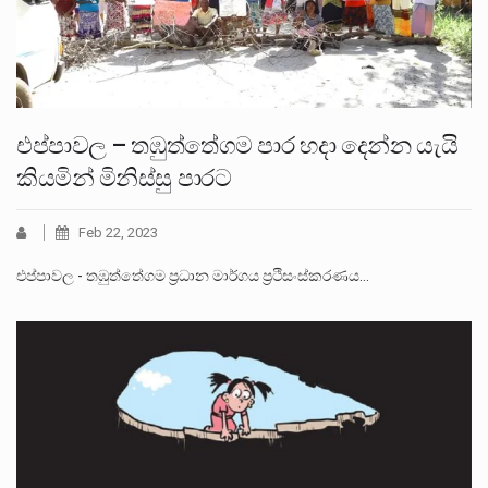
එප්පාවල – තඹුත්තේගම පාර හදා දෙන්න යැයි
කියමින් මිනිස්සු පාරට
Feb 22, 2023
එප්පාවල - තඹුත්තේගම ප්‍රධාන මාර්ගය ප්‍රථිසංස්කරණය…