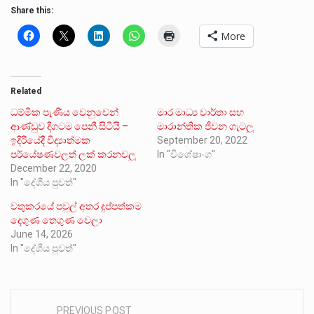
Share this:
More
Related
ධම්මික පැණිය වෙනුවෙන්
මාර මාධ්‍ය වාර්තා සහ
ආණ්ඩුව දිගටම පෙනී සිටියි –
මාරාන්තික ජීවන ගැටලු
ඉදිරියේදී විද්‍යාත්මක
September 20, 2022
පර්යේෂණවලත් ලක් කරනවලු
In "විශේෂාංග"
December 22, 2020
In "දේශීය පුවත්"
වතුකරයේ පවුල් අතර දුප්පත්කම
දෙගුණ තෙගුණ වෙලා
June 14, 2026
In "දේශීය පුවත්"
PREVIOUS POST