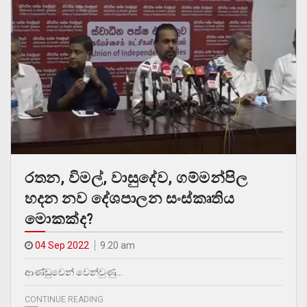
රතන, විමල්, වාසුදේව, ගම්මන්පිල
හදන නව දේශපාලන සංස්කෘතිය
මොකක්ද?
04 Sep 2022
9.20 am
ආණ්ඩුවෙන් වෙන්වුණු…
CONTINUE READING