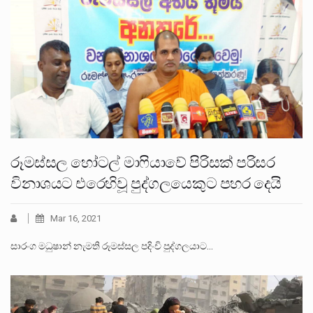
රූමස්සල හෝටල් මාෆියාවේ පිරිසක් පරිසර
විනාශයට එරෙහිවූ පුද්ගලයෙකුට පහර දෙයි
Mar 16, 2021
සාරංග මධුෂාන් නැමති රූමස්සල පදිංචි පුද්ගලයාට…