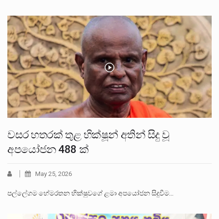
වසර හතරක් තුළ භික්ෂූන් අතින් සිදු වූ
අපයෝජන 488 ක්
May 25, 2026
පල්ලේගම හේමරතන භික්ෂුවගේ ළමා අපයෝජන සිදුවීම…